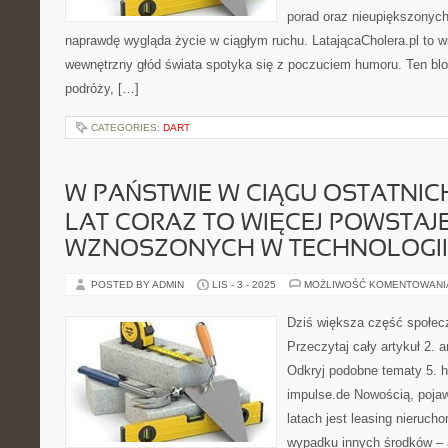
porad oraz nieupiększonych 
naprawdę wygląda życie w ciągłym ruchu. LatającaCholera.pl to w
wewnętrzny głód świata spotyka się z poczuciem humoru. Ten blog
podróży, […]
CATEGORIES:
DART
W PAŃSTWIE W CIĄGU OSTATNIC
LAT CORAZ TO WIĘCEJ POWSTA
WZNOSZONYCH W TECHNOLOGII
POSTED BY ADMIN
LIS - 3 - 2025
MOŻLIWOŚĆ KOMENTOWAN
Dziś większa część społec
Przeczytaj cały artykuł 2. ar
Odkryj podobne tematy 5. ht
impulse.de Nowością, pojaw
latach jest leasing nieruch
wypadku innych środków – 