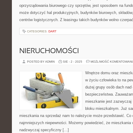
oprzyrządowania biurowego czy sprzętów, jest sposobem na fundo
może dotyczyć hal produkcyjnych, budynków biurowych, składów, 
centrów logistycznych. Z leasingu takich budynków wolno czerpać
CATEGORIES:
DART
NIERUCHOMOŚCI
POSTED BY ADMIN
SIE - 2 - 2025
MOŻLIWOŚĆ KOMENTOWAN
Wnętrze domu oraz mieszk
w życiu człowieka to na pe
dużej grupy osób dach nad 
bezpieczeństwa. Zauważam
mieszkanie jest zazwyczaj 
bloku mieszkalnym. Już sa
mieszkania na sprzedaż nam to należycie może przedstawić. Co 
najmniejszych niepewności. Możemy powiedzieć, że mieszkania w 
nadzwyczaj specyficzny […]