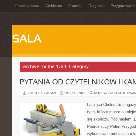
Archiwum
Choroba
Diagnoza
Przygotowanie
Strona główna
SALA
Archive for the ‘Dart’ Category
PYTANIA OD CZYTELNIKÓW I K
POSTED BY ADMIN
LIS - 14 - 2025
MOŻLIWOŚĆ KOMENTOWAN
Latająca Cholera to magazy
tych, którzy marzą o kolejn
się skończy. Pod hasłem „L
Podróżniczy Pełen Przygód i 
wybuchowa kombinacja relac