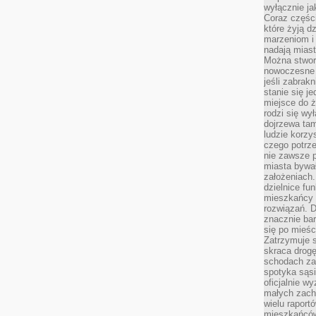
wyłącznie jak
Coraz części
które żyją d
marzeniom i
nadają miast
Można stworz
nowoczesne c
jeśli zabrak
stanie się j
miejsce do ż
rodzi się wy
dojrzewa tam
ludzie korzy
czego potrze
nie zawsze p
miasta bywał
założeniach.
dzielnice fu
mieszkańcy 
rozwiązań. D
znacznie bar
się po mieśc
Zatrzymuje s
skraca drogę
schodach za
spotyka sąsi
oficjalnie wy
małych zach
wielu raport
mieszkańców,