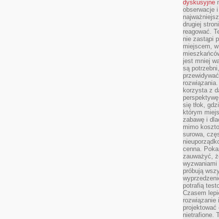
dyskusyjne
n
obserwacje i
najważniejsz
drugiej stron
reagować. T
nie zastąpi 
miejscem, w 
mieszkańców 
jest mniej w
są potrzebni
przewidywać 
rozwiązania.
korzysta z d
perspektywę 
się tłok, gd
którym miejs
zabawę i dl
mimo kosztow
surowa, czę
nieuporządko
cenna. Pokaz
zauważyć, że
wyzwaniami p
próbują wszy
wyprzedzenie
potrafią tes
Czasem lepi
rozwiązanie i
projektować 
nietrafione