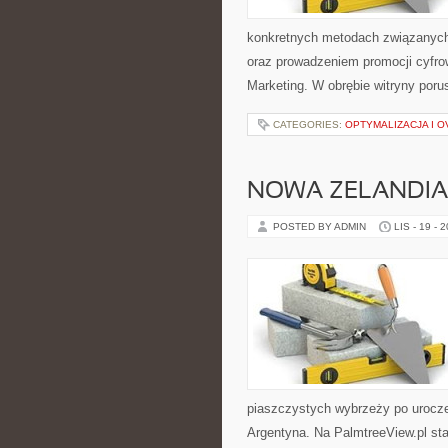
konkretnych metodach związanych
oraz prowadzeniem promocji cyfrow
Marketing. W obrębie witryny por
CATEGORIES:
OPTYMALIZACJA I 
NOWA ZELANDIA 
POSTED BY ADMIN
LIS - 19 - 
piaszczystych wybrzeży po urocze
Argentyna. Na PalmtreeView.pl sta