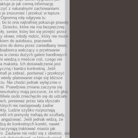
aktuje je jak cenną informację.
czyć z naturalnymi zachowaniami
je je zrozumieć i przekuć w lepsze
 Ogromną rolę odgrywa tu
 bo to ona najtrafniej pokazuje prawdę
i. Dziecko, które nie ma bezpiecznej
ły, senior, który boi się przejść przez
ny skwer, młody rodzic, który nie może
kiem do autobusu, pracownik
óźno do domu przez zaniedbany teren,
dsiębiorca walczący o przetrwanie
u w cieniu dużych galerii handlowych
i wiedzą o mieście coś, czego nie
 makieta. Ich doświadczenie jest
yczną i bardzo konkretną. Jeśli
rafi je zebrać, porównać i przełożyć
, wtedy planowanie staje się bliższe
iu. Nie chodzi jednak wyłącznie o
inii. Prawdziwa zmiana zaczyna się
ieszkańcy mają poczucie, że ich głos
Wiele osób zniechęciło się do udziału
ach, ponieważ przez lata słyszało
których nie następowały żadne
kty. Ludzie szybko rozpoznają
eśli ich pomysły trafiają do szuflady,
ę angażować. Jeśli jednak widzą, że
dzą do konkretnych korekt, nawet
 zaczynają traktować miasto jak
. Zaufanie nie rodzi się z obietnic, ale
ych doświadczeń, w których urząd,