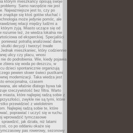
a którym mieszkańcy opisują swoje
 problemy. Samo narzędzie nie jest
e. Najważniejsze jest to, czy po
ie znajduje się ktoś gotów słuchać i
echnologia może jedynie pomóc, ale
prawdziwej relacji między ludźmi a
którym żyją. Miasto uczące się od
rozumie też, że wiedza lokalna nie
artościowa od eksperckiej. Specjaliści
, ponieważ potrafią analizować dane,
skutki decyzji i tworzyć trwałe
 Jednak mieszkaniec, który codziennie
anej ulicy czy placu, wnosi
nie do podrobienia. Wie, kiedy pojawia
zie zbiera się woda po deszczu, w
cu dzieci spontanicznie organizują
aczego pewien skwer świeci pustkami
nej modernizacji. Taka wiedza jest
sto emocjonalna, czasem
wana, ale właśnie dlatego bywa tak
uje rzeczywistość bez filtra. Warto
 miasta, które najlepiej radzą sobie z
rzyszłości, zwykle nie są tymi, które
stko przewidzieć z wieloletnim
m. Najlepiej radzą sobie te, które
tować, poprawiać i uczyć się w ruchu.
ej wprowadzić tymczasowe
 sprawdzić, jak działa, niż latami
coś, co po oddaniu okaże się
. Tymczasowy pas rowerowy, sezonowy