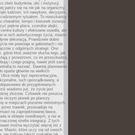
o zbiór budynków, ulic i instytucji.
ej patrzy się na nie jak na organizmy,
zięki ludziom, ich nawykom, decyzjom,
 codziennym rytuałom. To mieszkańcy
u charakter, tempo i kierunek rozwoju.
yć piękne place, szerokie alejki,
entra kultury i efektowne osiedla, ale
nie w nich autentycznego życia, miasto
edynie dekoracją. Prawdziwie dobre
ycia nie powstaje w gabinetach i nie
łącznie z odgórnych strategii. Ono
, gdzie ktoś uważnie słucha tego, jak
stają z przestrzeni, co im przeszkadza,
bują i czego pragną, nawet jeśli sami
otrafią to nazwać. Dawniej planowanie
o oparte głównie na wielkich
 Ulice miały być reprezentacyjne,
nkcjonalne, ruch uporządkowany, a
dopasowani do przygotowanych
ziś wiadomo już, że życie jest
dziej złożone. Człowiek nie porusza
ie niczym pionek po planszy.
ię w miejscach pozornie nieistotnych,
 przez trawnik, przesiaduje na
miast na zaprojektowanej ławce,
ada w sklepie osiedlowym, a nie w
znaczonej strefie integracji. Z tych
owań można wyczytać więcej niż z
ów. Miasto, które uczy się od swoich
 nie traktuje takich sygnałów jak