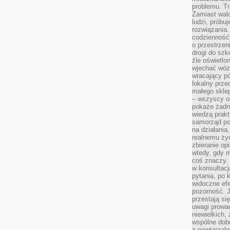
problemu. Tr
Zamiast wal
ludzi, próbu
rozwiązania.
codzienność,
o przestrzen
drogi do szko
źle oświetlo
wjechać wóz
wracający p
lokalny prze
małego sklep
– wszyscy on
pokaże żadna
wiedzą prakt
samorząd pot
na działania
realnemu życ
zbieranie op
wtedy, gdy m
coś znaczy. 
w konsultacj
pytania, po 
widoczne efe
pozorność. J
przestają si
uwagi prowa
niewielkich,
wspólne dobro
z powtarzaln