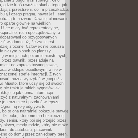
łącznie z odgórnych strategii. Ono
, gdzie ktoś uważnie słucha tego, jak
stają z przestrzeni, co im przeszkadza,
bują i czego pragną, nawet jeśli sami
otrafią to nazwać. Dawniej planowanie
o oparte głównie na wielkich
 Ulice miały być reprezentacyjne,
nkcjonalne, ruch uporządkowany, a
dopasowani do przygotowanych
ziś wiadomo już, że życie jest
dziej złożone. Człowiek nie porusza
ie niczym pionek po planszy.
ię w miejscach pozornie nieistotnych,
 przez trawnik, przesiaduje na
miast na zaprojektowanej ławce,
ada w sklepie osiedlowym, a nie w
znaczonej strefie integracji. Z tych
owań można wyczytać więcej niż z
ów. Miasto, które uczy się od swoich
 nie traktuje takich sygnałów jak
aktuje je jak cenną informację.
czyć z naturalnymi zachowaniami
je je zrozumieć i przekuć w lepsze
 Ogromną rolę odgrywa tu
 bo to ona najtrafniej pokazuje prawdę
i. Dziecko, które nie ma bezpiecznej
ły, senior, który boi się przejść przez
ny skwer, młody rodzic, który nie może
kiem do autobusu, pracownik
óźno do domu przez zaniedbany teren,