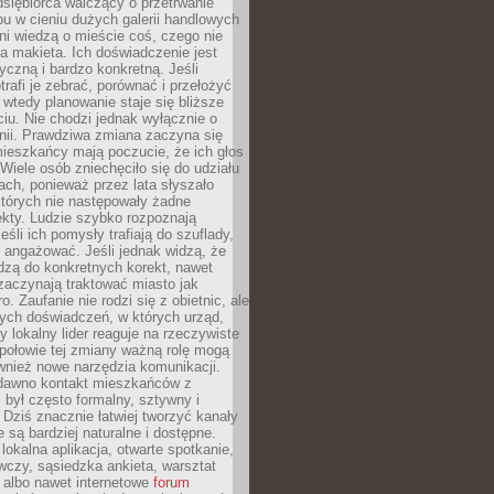
dsiębiorca walczący o przetrwanie
u w cieniu dużych galerii handlowych
i wiedzą o mieście coś, czego nie
 makieta. Ich doświadczenie jest
yczną i bardzo konkretną. Jeśli
rafi je zebrać, porównać i przełożyć
, wtedy planowanie staje się bliższe
iu. Nie chodzi jednak wyłącznie o
inii. Prawdziwa zmiana zaczyna się
ieszkańcy mają poczucie, że ich głos
Wiele osób zniechęciło się do udziału
ach, ponieważ przez lata słyszało
których nie następowały żadne
kty. Ludzie szybko rozpoznają
eśli ich pomysły trafiają do szuflady,
ę angażować. Jeśli jednak widzą, że
dzą do konkretnych korekt, nawet
 zaczynają traktować miasto jak
. Zaufanie nie rodzi się z obietnic, ale
ych doświadczeń, w których urząd,
zy lokalny lider reaguje na rzeczywiste
połowie tej zmiany ważną rolę mogą
wnież nowe narzędzia komunikacji.
dawno kontakt mieszkańców z
był często formalny, sztywny i
 Dziś znacznie łatwiej tworzyć kanały
e są bardziej naturalne i dostępne.
lokalna aplikacja, otwarte spotkanie,
czy, sąsiedzka ankieta, warsztat
 albo nawet internetowe
forum