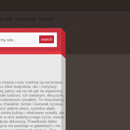
SCRIBE
FACEBOOK
TWITTER
 miasta coraz rzadziej są rozumiane
o zbiór budynków, ulic i instytucji.
ej patrzy się na nie jak na organizmy,
zięki ludziom, ich nawykom, decyzjom,
 codziennym rytuałom. To mieszkańcy
u charakter, tempo i kierunek rozwoju.
yć piękne place, szerokie alejki,
entra kultury i efektowne osiedla, ale
nie w nich autentycznego życia, miasto
edynie dekoracją. Prawdziwie dobre
ycia nie powstaje w gabinetach i nie