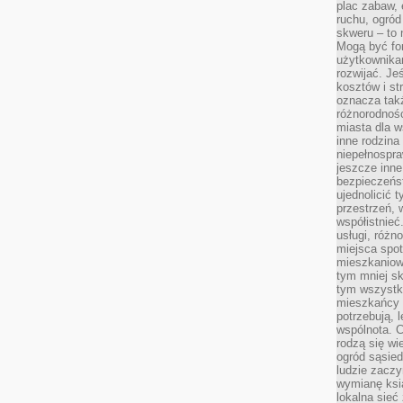
plac zabaw, 
ruchu, ogró
skweru – to 
Mogą być fo
użytkownikam
rozwijać. Je
kosztów i st
oznacza tak
różnorodnośc
miasta dla w
inne rodzina
niepełnospra
jeszcze inne
bezpieczeńst
ujednolicić t
przestrzeń, 
współistnieć
usługi, różn
miejsca spot
mieszkaniow
tym mniej sk
tym wszystki
mieszkańcy u
potrzebują, 
wspólnota. C
rodzą się wi
ogród sąsied
ludzie zaczy
wymianę ksi
lokalna sieć