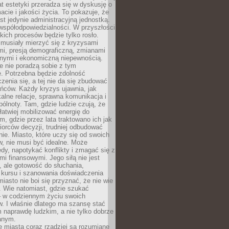
mat estetyki przeradza się w dyskusję o
macie i jakości życia. To pokazuje, że
est jedynie administracyjną jednostką.
współodpowiedzialności. W przyszłości
kich procesów będzie tylko rosło.
 musiały mierzyć się z kryzysami
mi, presją demograficzną, zmianami
znymi i ekonomiczną niepewnością.
e nie poradzą sobie z tym
e. Potrzebna będzie zdolność
zenia się, a tej nie da się zbudować
ńców. Każdy kryzys ujawnia, jak
alne relacje, sprawna komunikacja i
ólnoty. Tam, gdzie ludzie czują, że
łatwiej mobilizować energię do
am, gdzie przez lata traktowano ich jak
iorców decyzji, trudniej odbudować
e. Miasto, które uczy się od swoich
, nie musi być idealne. Może
ędy, napotykać konflikty i zmagać się z
mi finansowymi. Jego siłą nie jest
 ale gotowość do słuchania,
 kursu i szanowania doświadczenia
miasto nie boi się przyznać, że nie wie
. Wie natomiast, gdzie szukać
– w codziennym życiu swoich
. I właśnie dlatego ma szansę stać
 naprawdę ludzkim, a nie tylko dobrze
anym.
 miasta coraz rzadziej są rozumiane