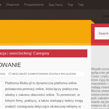
a
Diagnoza
Przygotowanie
Tagi
Tagi
Spis Treści
SUB
acja i overclocking’ Category
OWANIE
Współczesne
wyłącznie jak
SEO
 2026
MOŻLIWOŚĆ KOMENTOWANIA
ZOSTAŁA WYŁĄCZONA
Coraz części
I
POZYCJONOWANIE
które żyją d
Platforma Mobiu.pl to dynamiczna platforma online
marzeniom i
nadają miast
poświęcona promocji online, która łączy praktyczną
Można stworz
nowoczesne c
wiedzę z zakresu obecności online. To przestrzeń, w
jeśli zabrak
którym firmy, praktycy, a także startujący twórcy mogą
stanie się j
miejsce do ż
znaleźć rozwiązania dotyczące skutecznej reklamy w