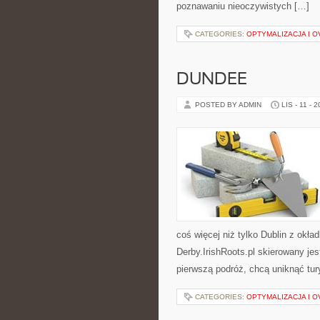
poznawaniu nieoczywistych […]
CATEGORIES:
OPTYMALIZACJA I 
DUNDEE
POSTED BY ADMIN
LIS - 11 - 
coś więcej niż tylko Dublin z okł
Derby.IrishRoots.pl skierowany jes
pierwszą podróż, chcą uniknąć tu
CATEGORIES:
OPTYMALIZACJA I 