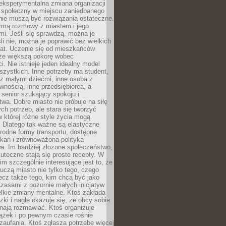
eksperymentalna zmiana organizacji
d społeczny w miejscu zaniedbanego
nie muszą być rozwiązania ostateczne.
rmą rozmowy z miastem i jego
i. Jeśli się sprawdzą, można je
śli nie, można je poprawić bez wielkich
rat. Uczenie się od mieszkańców
że większą pokorę wobec
i. Nie istnieje jeden idealny model
szystkich. Inne potrzeby ma student,
 z małymi dziećmi, inne osoba z
wnością, inne przedsiębiorca, a
 senior szukający spokoju i
wa. Dobre miasto nie próbuje na siłę
ych potrzeb, ale stara się tworzyć
w której różne style życia mogą
. Dlatego tak ważne są elastyczne
orodne formy transportu, dostępne
kań i zrównoważona polityka
a. Im bardziej złożone społeczeństwo,
uteczne stają się proste recepty. W
m szczególnie interesujące jest to, że
czą miasto nie tylko tego, czego
lecz także tego, kim chcą być jako
zasami z pozornie małych inicjatyw
elkie zmiany mentalne. Ktoś zakłada
zki i nagle okazuje się, że obcy sobie
nają rozmawiać. Ktoś organizuje
ążek i po pewnym czasie rośnie
 zaufania. Ktoś zgłasza potrzebę więcej