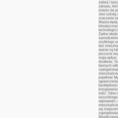
zieleni i te
zdrowiu, kli
miasto nie j
Jest szkołą 
znaczenie ta
Miasta będą
klimatyczny
technologic
Żadne władz
samodzielni
szybkiego uc
bez mieszka
ważne są lok
poczucie wsp
mają wpływ, 
działania. T
biernych odb
zaangażowani
mieszkańców
popełniać bł
ograniczenia
bezbłędność,
korygowania
ludzi. Takie 
wszystkiego
odpowiedzi 
mieszkańców
się miejscem
zaprojektow
Współczesne