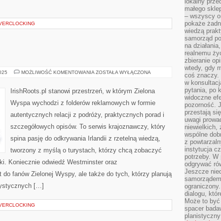
lokalny prze
małego sklep
– wszyscy on
pokaże żadna
OVERCLOCKING
wiedzą prakt
samorząd pot
na działania
realnemu życ
zbieranie op
wtedy, gdy m
DUNDEE
2025
MOŻLIWOŚĆ KOMENTOWANIA
ZOSTAŁA WYŁĄCZONA
coś znaczy. 
w konsultacj
pytania, po 
IrishRoots.pl stanowi przestrzeń, w którym Zielona
widoczne efe
Wyspa wychodzi z folderów reklamowych w formie
pozorność. J
przestają si
autentycznych relacji z podróży, praktycznych porad i
uwagi prowa
szczegółowych opisów. To serwis krajoznawczy, który
niewielkich,
wspólne dobro
spina pasję do odkrywania Irlandii z rzetelną wiedzą,
z powtarzaln
instytucja c
tworzony z myślą o turystach, którzy chcą zobaczyć
potrzeby. W 
adki. Koniecznie odwiedź Westminster oraz
odgrywać ró
Jeszcze nie
t do fanów Zielonej Wyspy, ale także do tych, którzy planują
samorządem 
rystycznych […]
ograniczony.
dialogu, któr
Może to być 
OVERCLOCKING
spacer badaw
planistyczny