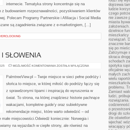
rodzi się wy
internecie. Tematyka strony koncentruje się na
dojrzewa tam
ludzie korzy
 z budowaniem rozpoznawalności, pozyskiwaniem klientów
czego potrze
nie zawsze p
ej. Polecam Programy Partnerskie i Afiliacja i Social Media
miasta bywał
uszane są zagadnienia związane z e-marketingiem, […]
założeniach.
dzielnice fu
mieszkańcy 
OVERCLOCKING
rozwiązań. D
znacznie bar
się po mieśc
Zatrzymuje s
I SŁOWENIA
skraca drogę
schodach za
spotyka sąsi
NOWA
2025
MOŻLIWOŚĆ KOMENTOWANIA
ZOSTAŁA WYŁĄCZONA
ZELANDIA
oficjalnie wy
I
małych zach
SŁOWENIA
PalmtreeView.pl – Twoje miejsce w sieci pełne podróży i
wielu raport
mieszkańców,
słońca to miejsce, w której miłość do podróży łączy się
problemu. Tr
z sprawdzonymi tipami i inspiracją do wyruszenia w
Zamiast wal
ludzi, próbu
świat. To strona, na której znajdziesz historie pachnące
rozwiązania.
wakacjami, kompletne guide’y oraz subiektywne
codzienność,
o przestrzen
rekomendacje miejsc, które warto odwiedzić – od
drogi do szko
źle oświetlo
 małe miejscowości.Odwiedź koniecznie: Norwegia i
wjechać wóz
wiamy na wyjazdach w ciepłe strony, ale również na
wracający p