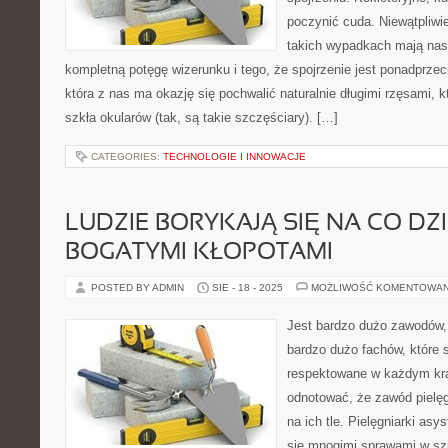
poczynić cuda. Niewątpliwie
takich wypadkach mają nas
kompletną potęgę wizerunku i tego, że spojrzenie jest ponadprzec
która z nas ma okazję się pochwalić naturalnie długimi rzęsami, 
szkła okularów (tak, są takie szczęściary). […]
CATEGORIES:
TECHNOLOGIE I INNOWACJE
LUDZIE BORYKAJĄ SIĘ NA CO DZI
BOGATYMI KŁOPOTAMI
POSTED BY ADMIN
SIE - 18 - 2025
MOŻLIWOŚĆ KOMENTOWA
Jest bardzo dużo zawodów, 
bardzo dużo fachów, które 
respektowane w każdym kra
odnotować, że zawód pielęg
na ich tle. Pielęgniarki asy
się mnogimi sprawami w szp