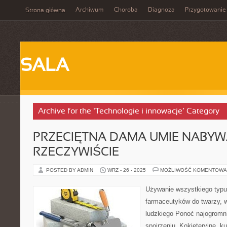
Archiwum
Choroba
Diagnoza
Przygotowanie
Strona główna
SALA
Archive for the ‘Technologie i innowacje’ Category
PRZECIĘTNA DAMA UMIE NABY
RZECZYWIŚCIE
POSTED BY ADMIN
WRZ - 26 - 2025
MOŻLIWOŚĆ KOMENTOWA
Używanie wszystkiego typu
farmaceutyków do twarzy, w
ludzkiego Ponoć najogromni
spojrzeniu. Kokieteryjne, k