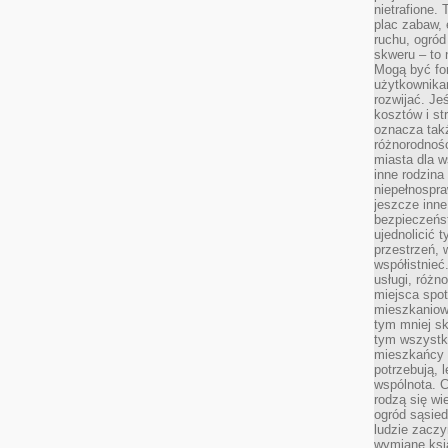
nietrafione
plac zabaw, 
ruchu, ogró
skweru – to 
Mogą być fo
użytkownikam
rozwijać. Je
kosztów i st
oznacza tak
różnorodnośc
miasta dla w
inne rodzina
niepełnospra
jeszcze inne
bezpieczeńst
ujednolicić t
przestrzeń, 
współistnieć
usługi, różn
miejsca spot
mieszkaniow
tym mniej sk
tym wszystki
mieszkańcy u
potrzebują, 
wspólnota. C
rodzą się wi
ogród sąsied
ludzie zaczy
wymianę ksi