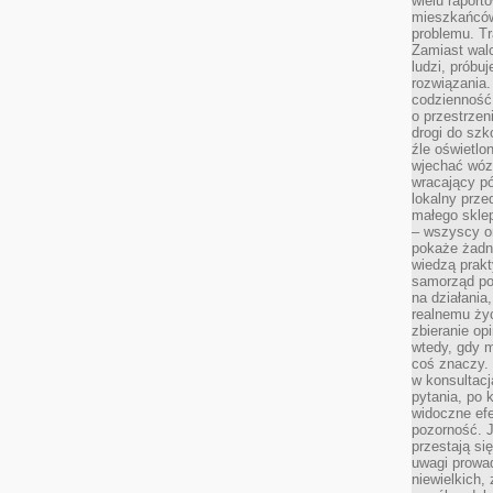
wielu raport
mieszkańców,
problemu. Tr
Zamiast wal
ludzi, próbu
rozwiązania.
codzienność,
o przestrzen
drogi do szko
źle oświetlo
wjechać wóz
wracający p
lokalny prze
małego sklep
– wszyscy on
pokaże żadna
wiedzą prakt
samorząd pot
na działania
realnemu życ
zbieranie op
wtedy, gdy m
coś znaczy. 
w konsultacj
pytania, po 
widoczne efe
pozorność. J
przestają si
uwagi prowa
niewielkich,