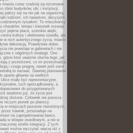
 miasta coraz rzadziej są rozumiane
o zbiór budynków, ulic i instytucji.
ej patrzy się na nie jak na organizmy,
zięki ludziom, ich nawykom, decyzjom,
 codziennym rytuałom. To mieszkańcy
u charakter, tempo i kierunek rozwoju.
yć piękne place, szerokie alejki,
entra kultury i efektowne osiedla, ale
nie w nich autentycznego życia, miasto
edynie dekoracją. Prawdziwie dobre
ycia nie powstaje w gabinetach i nie
łącznie z odgórnych strategii. Ono
, gdzie ktoś uważnie słucha tego, jak
stają z przestrzeni, co im przeszkadza,
bują i czego pragną, nawet jeśli sami
otrafią to nazwać. Dawniej planowanie
o oparte głównie na wielkich
 Ulice miały być reprezentacyjne,
nkcjonalne, ruch uporządkowany, a
dopasowani do przygotowanych
ziś wiadomo już, że życie jest
dziej złożone. Człowiek nie porusza
ie niczym pionek po planszy.
ię w miejscach pozornie nieistotnych,
 przez trawnik, przesiaduje na
miast na zaprojektowanej ławce,
ada w sklepie osiedlowym, a nie w
znaczonej strefie integracji. Z tych
owań można wyczytać więcej niż z