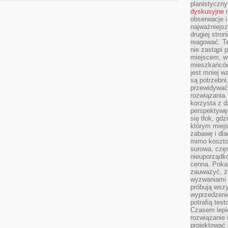
planistyczny
dyskusyjne
n
obserwacje i
najważniejsz
drugiej stron
reagować. T
nie zastąpi 
miejscem, w 
mieszkańców 
jest mniej w
są potrzebni
przewidywać 
rozwiązania.
korzysta z d
perspektywę 
się tłok, gd
którym miejs
zabawę i dl
mimo kosztow
surowa, czę
nieuporządko
cenna. Pokaz
zauważyć, że
wyzwaniami p
próbują wszy
wyprzedzenie
potrafią tes
Czasem lepi
rozwiązanie i
projektować 