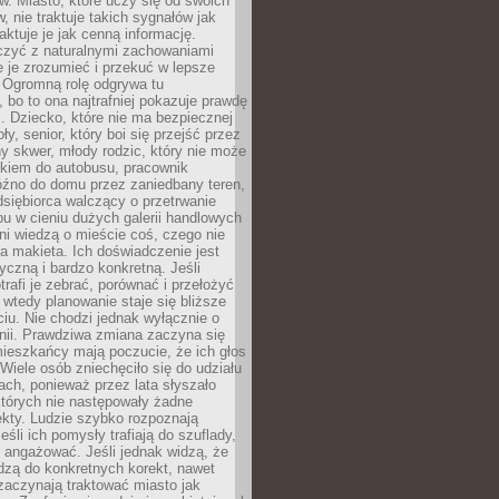
ów. Miasto, które uczy się od swoich
 nie traktuje takich sygnałów jak
aktuje je jak cenną informację.
czyć z naturalnymi zachowaniami
je je zrozumieć i przekuć w lepsze
 Ogromną rolę odgrywa tu
 bo to ona najtrafniej pokazuje prawdę
i. Dziecko, które nie ma bezpiecznej
ły, senior, który boi się przejść przez
ny skwer, młody rodzic, który nie może
kiem do autobusu, pracownik
óźno do domu przez zaniedbany teren,
dsiębiorca walczący o przetrwanie
u w cieniu dużych galerii handlowych
i wiedzą o mieście coś, czego nie
 makieta. Ich doświadczenie jest
yczną i bardzo konkretną. Jeśli
rafi je zebrać, porównać i przełożyć
, wtedy planowanie staje się bliższe
iu. Nie chodzi jednak wyłącznie o
inii. Prawdziwa zmiana zaczyna się
ieszkańcy mają poczucie, że ich głos
Wiele osób zniechęciło się do udziału
ach, ponieważ przez lata słyszało
których nie następowały żadne
kty. Ludzie szybko rozpoznają
eśli ich pomysły trafiają do szuflady,
ę angażować. Jeśli jednak widzą, że
dzą do konkretnych korekt, nawet
 zaczynają traktować miasto jak