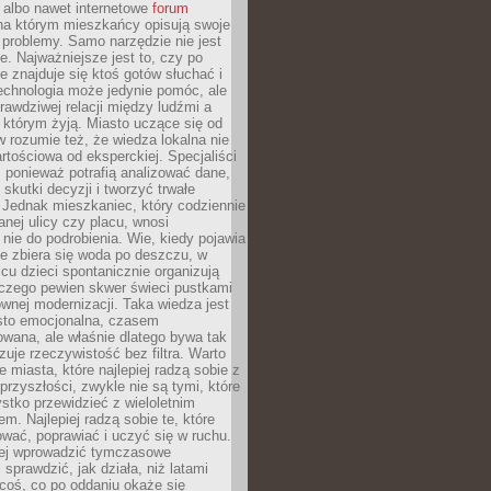
 albo nawet internetowe
forum
a którym mieszkańcy opisują swoje
 problemy. Samo narzędzie nie jest
e. Najważniejsze jest to, czy po
ie znajduje się ktoś gotów słuchać i
echnologia może jedynie pomóc, ale
prawdziwej relacji między ludźmi a
którym żyją. Miasto uczące się od
rozumie też, że wiedza lokalna nie
artościowa od eksperckiej. Specjaliści
, ponieważ potrafią analizować dane,
skutki decyzji i tworzyć trwałe
 Jednak mieszkaniec, który codziennie
anej ulicy czy placu, wnosi
nie do podrobienia. Wie, kiedy pojawia
zie zbiera się woda po deszczu, w
cu dzieci spontanicznie organizują
aczego pewien skwer świeci pustkami
nej modernizacji. Taka wiedza jest
sto emocjonalna, czasem
wana, ale właśnie dlatego bywa tak
uje rzeczywistość bez filtra. Warto
 miasta, które najlepiej radzą sobie z
rzyszłości, zwykle nie są tymi, które
stko przewidzieć z wieloletnim
m. Najlepiej radzą sobie te, które
tować, poprawiać i uczyć się w ruchu.
ej wprowadzić tymczasowe
 sprawdzić, jak działa, niż latami
coś, co po oddaniu okaże się