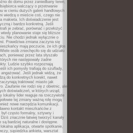
óźno do domu przez zaniedbany teren,
dsiębiorca walczący o przetrwanie
u w cieniu dużych galerii handlowych
i wiedzą o mieście coś, czego nie
 makieta. Ich doświadczenie jest
yczną i bardzo konkretną. Jeśli
rafi je zebrać, porównać i przełożyć
, wtedy planowanie staje się bliższe
iu. Nie chodzi jednak wyłącznie o
inii. Prawdziwa zmiana zaczyna się
ieszkańcy mają poczucie, że ich głos
Wiele osób zniechęciło się do udziału
ach, ponieważ przez lata słyszało
których nie następowały żadne
kty. Ludzie szybko rozpoznają
eśli ich pomysły trafiają do szuflady,
ę angażować. Jeśli jednak widzą, że
dzą do konkretnych korekt, nawet
 zaczynają traktować miasto jak
. Zaufanie nie rodzi się z obietnic, ale
ych doświadczeń, w których urząd,
zy lokalny lider reaguje na rzeczywiste
połowie tej zmiany ważną rolę mogą
wnież nowe narzędzia komunikacji.
dawno kontakt mieszkańców z
był często formalny, sztywny i
 Dziś znacznie łatwiej tworzyć kanały
e są bardziej naturalne i dostępne.
lokalna aplikacja, otwarte spotkanie,
czy, sąsiedzka ankieta, warsztat