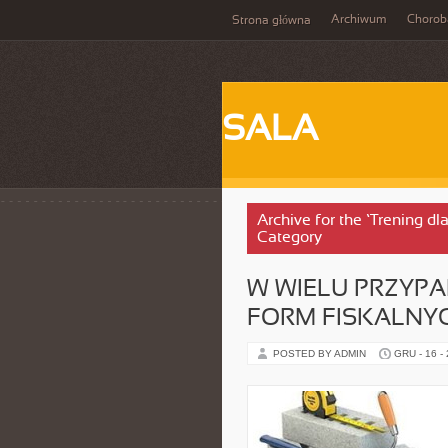
Archiwum
Chorob
Strona główna
SALA
Archive for the ‘Trening d
Category
W WIELU PRZYP
FORM FISKALNY
POSTED BY ADMIN
GRU - 16 -