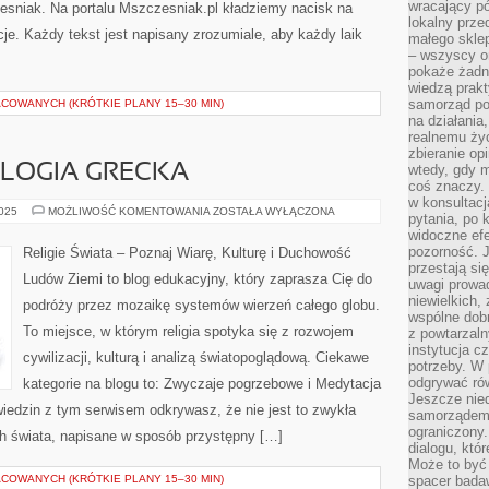
wracający p
zesniak. Na portalu Mszczesniak.pl kładziemy nacisk na
lokalny prze
icje. Każdy tekst jest napisany zrozumiale, aby każdy laik
małego sklep
– wszyscy on
pokaże żadna
wiedzą prakt
samorząd pot
COWANYCH (KRÓTKIE PLANY 15–30 MIN)
na działania
realnemu życ
zbieranie op
OLOGIA GRECKA
wtedy, gdy m
coś znaczy. 
w konsultacj
FILOZOFIA
2025
MOŻLIWOŚĆ KOMENTOWANIA
ZOSTAŁA WYŁĄCZONA
pytania, po 
I
widoczne efe
MITOLOGIA
GRECKA
pozorność. J
Religie Świata – Poznaj Wiarę, Kulturę i Duchowość
przestają si
Ludów Ziemi to blog edukacyjny, który zaprasza Cię do
uwagi prowa
niewielkich,
podróży przez mozaikę systemów wierzeń całego globu.
wspólne dobro
To miejsce, w którym religia spotyka się z rozwojem
z powtarzaln
instytucja c
cywilizacji, kulturą i analizą światopoglądową. Ciekawe
potrzeby. W 
odgrywać ró
kategorie na blogu to: Zwyczaje pogrzebowe i Medytacja
Jeszcze nie
dwiedzin z tym serwisem odkrywasz, że nie jest to zwykła
samorządem 
ograniczony.
ach świata, napisane w sposób przystępny […]
dialogu, któr
Może to być 
COWANYCH (KRÓTKIE PLANY 15–30 MIN)
spacer badaw