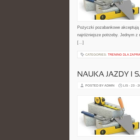
Pożyczki pozabankowe akceptują n
najróżniejsze potrzeby. Jednym z 
[…]
CATEGORIES:
TRENING DLA ZAPRA
NAUKA JAZDY I
POSTED BY ADMIN
LIS - 23 - 