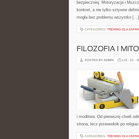
bezpieczniej. Motoryzacja i Mszc
konkret, a nie tylko sztywne defin
mogła bez problemu wszystko […]
CATEGORIES:
TRENING DLA ZAPRA
FILOZOFIA I MIT
POSTED BY ADMIN
LIS - 22 - 
i modlitwa. Od pierwszej chwili o
strona, lecz przewodnik po religi
CATEGORIES:
TRENING DLA ZAPRA