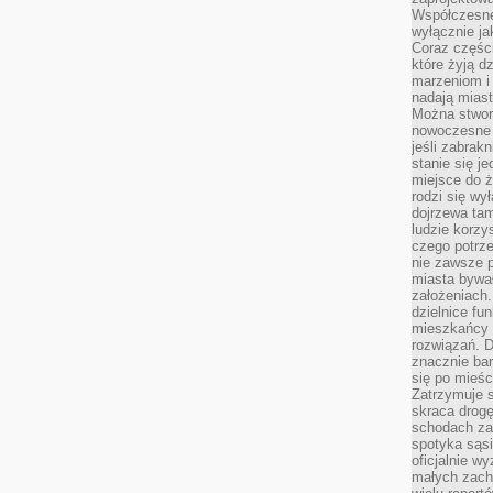
Współczesne
wyłącznie jak
Coraz części
które żyją d
marzeniom i
nadają miast
Można stworz
nowoczesne c
jeśli zabrak
stanie się j
miejsce do ż
rodzi się wy
dojrzewa tam
ludzie korzy
czego potrze
nie zawsze p
miasta bywał
założeniach.
dzielnice fu
mieszkańcy 
rozwiązań. D
znacznie bar
się po mieśc
Zatrzymuje s
skraca drogę
schodach za
spotyka sąsi
oficjalnie wy
małych zach