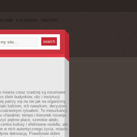
SCRIBE
FACEBOOK
TWITTER
 miasta coraz rzadziej są rozumiane
o zbiór budynków, ulic i instytucji.
ej patrzy się na nie jak na organizmy,
zięki ludziom, ich nawykom, decyzjom,
 codziennym rytuałom. To mieszkańcy
u charakter, tempo i kierunek rozwoju.
yć piękne place, szerokie alejki,
entra kultury i efektowne osiedla, ale
nie w nich autentycznego życia, miasto
edynie dekoracją. Prawdziwie dobre