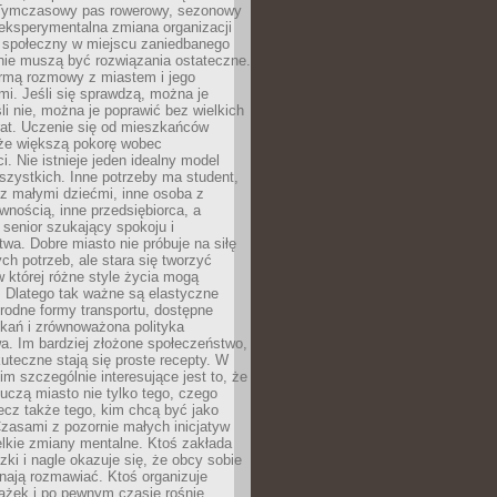
. Tymczasowy pas rowerowy, sezonowy
eksperymentalna zmiana organizacji
d społeczny w miejscu zaniedbanego
nie muszą być rozwiązania ostateczne.
rmą rozmowy z miastem i jego
i. Jeśli się sprawdzą, można je
śli nie, można je poprawić bez wielkich
rat. Uczenie się od mieszkańców
że większą pokorę wobec
i. Nie istnieje jeden idealny model
szystkich. Inne potrzeby ma student,
 z małymi dziećmi, inne osoba z
wnością, inne przedsiębiorca, a
 senior szukający spokoju i
wa. Dobre miasto nie próbuje na siłę
ych potrzeb, ale stara się tworzyć
w której różne style życia mogą
. Dlatego tak ważne są elastyczne
orodne formy transportu, dostępne
kań i zrównoważona polityka
a. Im bardziej złożone społeczeństwo,
uteczne stają się proste recepty. W
m szczególnie interesujące jest to, że
czą miasto nie tylko tego, czego
lecz także tego, kim chcą być jako
zasami z pozornie małych inicjatyw
elkie zmiany mentalne. Ktoś zakłada
zki i nagle okazuje się, że obcy sobie
nają rozmawiać. Ktoś organizuje
ążek i po pewnym czasie rośnie