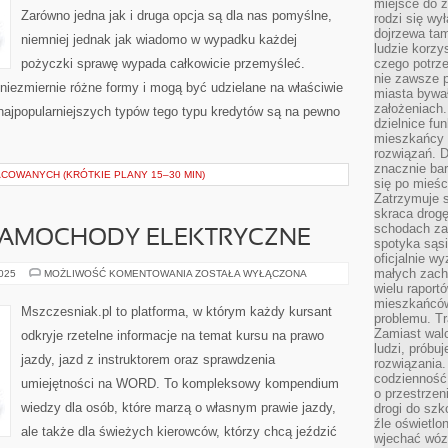
miejsce do ż
Zarówno jedna jak i druga opcja są dla nas pomyślne,
rodzi się wy
dojrzewa tam
niemniej jednak jak wiadomo w wypadku każdej
ludzie korzy
pożyczki sprawę wypada całkowicie przemyśleć.
czego potrze
nie zawsze p
iezmiernie różne formy i mogą być udzielane na właściwie
miasta bywał
założeniach.
najpopularniejszych typów tego typu kredytów są na pewno
dzielnice fu
mieszkańcy 
rozwiązań. D
znacznie bar
COWANYCH (KRÓTKIE PLANY 15–30 MIN)
się po mieśc
Zatrzymuje s
skraca drogę
schodach za
 SAMOCHODY ELEKTRYCZNE
spotyka sąsi
oficjalnie wy
małych zach
NAUKA
2025
MOŻLIWOŚĆ KOMENTOWANIA
ZOSTAŁA WYŁĄCZONA
JAZDY
wielu raport
I
mieszkańców,
SAMOCHODY
Mszczesniak.pl to platforma, w którym każdy kursant
ELEKTRYCZNE
problemu. Tr
Zamiast wal
odkryje rzetelne informacje na temat kursu na prawo
ludzi, próbu
jazdy, jazd z instruktorem oraz sprawdzenia
rozwiązania.
codzienność,
umiejętności na WORD. To kompleksowy kompendium
o przestrzen
wiedzy dla osób, które marzą o własnym prawie jazdy,
drogi do szko
źle oświetlo
ale także dla świeżych kierowców, którzy chcą jeździć
wjechać wóz