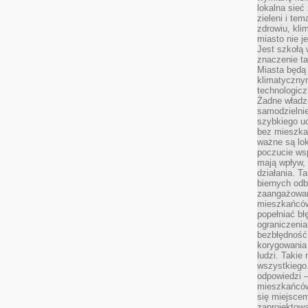
lokalna sieć
zieleni i te
zdrowiu, kli
miasto nie j
Jest szkołą 
znaczenie ta
Miasta będą
klimatyczny
technologic
Żadne władz
samodzielni
szybkiego uc
bez mieszka
ważne są lok
poczucie wsp
mają wpływ, 
działania. T
biernych odb
zaangażowani
mieszkańców
popełniać bł
ograniczenia
bezbłędność,
korygowania
ludzi. Takie 
wszystkiego
odpowiedzi 
mieszkańców
się miejscem
zaprojektow