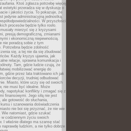
 zaufania. Ktoś zgłasza potrzebę więcej
mat estetyki przeradza się w dyskusję o
macie i jakości życia. To pokazuje, że
est jedynie administracyjną jednostką.
współodpowiedzialności. W przyszłości
kich procesów będzie tylko rosło.
 musiały mierzyć się z kryzysami
mi, presją demograficzną, zmianami
znymi i ekonomiczną niepewnością.
e nie poradzą sobie z tym
e. Potrzebna będzie zdolność
zenia się, a tej nie da się zbudować
ńców. Każdy kryzys ujawnia, jak
alne relacje, sprawna komunikacja i
ólnoty. Tam, gdzie ludzie czują, że
łatwiej mobilizować energię do
am, gdzie przez lata traktowano ich jak
iorców decyzji, trudniej odbudować
e. Miasto, które uczy się od swoich
, nie musi być idealne. Może
ędy, napotykać konflikty i zmagać się z
mi finansowymi. Jego siłą nie jest
 ale gotowość do słuchania,
 kursu i szanowania doświadczenia
miasto nie boi się przyznać, że nie wie
. Wie natomiast, gdzie szukać
– w codziennym życiu swoich
. I właśnie dlatego ma szansę stać
 naprawdę ludzkim, a nie tylko dobrze
anym.