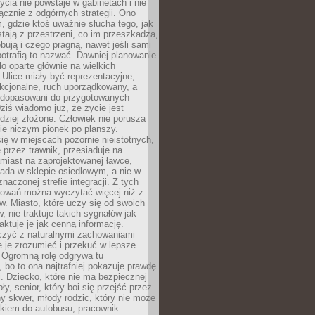
ycia nie powstaje w gabinetach i nie
łącznie z odgórnych strategii. Ono
, gdzie ktoś uważnie słucha tego, jak
stają z przestrzeni, co im przeszkadza,
bują i czego pragną, nawet jeśli sami
otrafią to nazwać. Dawniej planowanie
o oparte głównie na wielkich
 Ulice miały być reprezentacyjne,
nkcjonalne, ruch uporządkowany, a
dopasowani do przygotowanych
ziś wiadomo już, że życie jest
dziej złożone. Człowiek nie porusza
ie niczym pionek po planszy.
ię w miejscach pozornie nieistotnych,
 przez trawnik, przesiaduje na
miast na zaprojektowanej ławce,
ada w sklepie osiedlowym, a nie w
znaczonej strefie integracji. Z tych
owań można wyczytać więcej niż z
ów. Miasto, które uczy się od swoich
 nie traktuje takich sygnałów jak
aktuje je jak cenną informację.
czyć z naturalnymi zachowaniami
je je zrozumieć i przekuć w lepsze
 Ogromną rolę odgrywa tu
 bo to ona najtrafniej pokazuje prawdę
i. Dziecko, które nie ma bezpiecznej
ły, senior, który boi się przejść przez
ny skwer, młody rodzic, który nie może
kiem do autobusu, pracownik