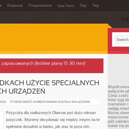
a
Diagnoza
Przygotowanie
Tagi
Tagi
Spis Treści
SUB
la zapracowanych (krótkie plany 15–30 min)’
ADKACH UŻYCIE SPECJALNYCH
Współczesne
CH URZĄDZEŃ
wyłącznie jak
Coraz części
które żyją d
W
 2025
MOŻLIWOŚĆ KOMENTOWANIA
ZOSTAŁA WYŁĄCZONA
marzeniom i
WIELU
PRZYPADKACH
nadają miast
UŻYCIE
Pożyczka dla zadłużonych Obecnie jest dużo odmian
Można stworz
SPECJALNYCH
nowoczesne c
FORM
pożyczek. Możemy decydować się między innymi na te
FISKALNYCH
jeśli zabrak
URZĄDZEŃ
stanie się j
spełniane dosadnie w banku, jak oraz te poza nim.