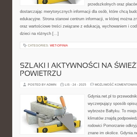
przedszkolnych oraz placó
dostarczając merytorycznych informacji dla osób, które chcą bu
edukacyjne. Strona stanowi centrum informacji, w której można z
oraz wartościowe treści związane z edukacją, wychowaniem i c
dzieci na różnych […]
CATEGORIES:
WET-OPINIA
SZLAKI I AKTYWNOŚCI NA ŚWIE
POWIETRZU
POSTED BY ADMIN
LIS - 24 - 2025
MOŻLIWOŚĆ KOMENTOWAN
Gdynia.net.pl to przewodnik
wyczerpujący sposób opisu
wybrzeże Bałtyku. To miejs
klimatów znajdą podpowied
rodowici Pomorzanie odkryj
znane im okolice. Gdynia.n