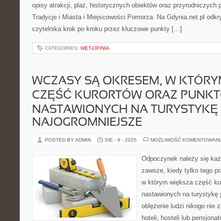
opisy atrakcji, plaż, historycznych obiektów oraz przyrodniczych
Tradycje i Miasta i Miejscowości Pomorza. Na Gdynia.net.pl odkryj
czytelnika krok po kroku przez kluczowe punkty […]
CATEGORIES:
WET-OPINIA
WCZASY SĄ OKRESEM, W KTÓRY
CZĘŚĆ KURORTÓW ORAZ PUNK
NASTAWIONYCH NA TURYSTYKĘ
NAJOGROMNIEJSZE
POSTED BY ADMIN
SIE - 9 - 2025
MOŻLIWOŚĆ KOMENTOWAN
Odpoczynek należy się każ
zawsze, kiedy tylko tego p
w którym większa część ku
nastawionych na turystykę
oblężenie ludzi nikogo nie 
hoteli, hosteli lub pensjona