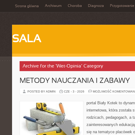
Archiwum
Choroba
Diagnoza
Przygotowanie
Strona główna
SALA
Archive for the ‘Wet-Opinia’ Category
METODY NAUCZANIA I ZABAWY
POSTED BY ADMIN
CZE - 3 - 2026
MOŻLIWOŚĆ KOMENTOWAN
portal Biały Kotek to dynam
internetowa, która została 
rodzicach, pedagogach, a 
zainteresowanych edukacją 
się na tematyce placówek 