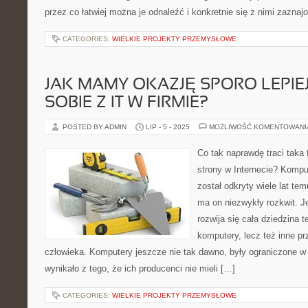
przez co łatwiej można je odnaleźć i konkretnie się z nimi zaznajo
CATEGORIES:
WIELKIE PROJEKTY PRZEMYSŁOWE
JAK MAMY OKAZJĘ SPORO LEPIE
SOBIE Z IT W FIRMIE?
POSTED BY ADMIN
LIP - 5 - 2025
MOŻLIWOŚĆ KOMENTOWAN
Co tak naprawdę traci taka 
strony w Internecie? Komput
został odkryty wiele lat t
ma on niezwykły rozkwit. J
rozwija się cała dziedzina t
komputery, lecz też inne p
człowieka. Komputery jeszcze nie tak dawno, były ograniczone w
wynikało z tego, że ich producenci nie mieli […]
CATEGORIES:
WIELKIE PROJEKTY PRZEMYSŁOWE