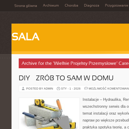
Archiwum
Choroba
Diagnoza
Przygotowanie
Strona główna
SALA
Archive for the ‘Wielkie Projekty Przemysłowe’ Cate
DIY – ZRÓB TO SAM W DOMU
POSTED BY ADMIN
STY - 1 - 2026
MOŻLIWOŚĆ KOMENTOWAN
Instalacje – Hydraulika, R
wszechstronny serwis dla 
temat instalacji oraz wyko
napraw po większe przebud
praktyka spotyka teorię, a 