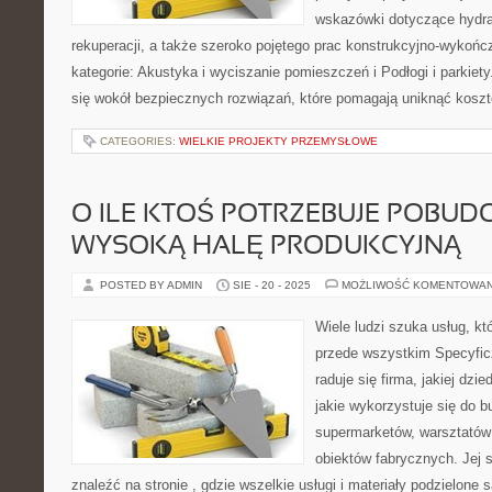
wskazówki dotyczące hydrau
rekuperacji, a także szeroko pojętego prac konstrukcyjno-wykoń
kategorie: Akustyka i wyciszanie pomieszczeń i Podłogi i parkiety
się wokół bezpiecznych rozwiązań, które pomagają uniknąć kosz
CATEGORIES:
WIELKIE PROJEKTY PRZEMYSŁOWE
O ILE KTOŚ POTRZEBUJE POBU
WYSOKĄ HALĘ PRODUKCYJNĄ
POSTED BY ADMIN
SIE - 20 - 2025
MOŻLIWOŚĆ KOMENTOWA
Wiele ludzi szuka usług, któ
przede wszystkim Specyfi
raduje się firma, jakiej dzi
jakie wykorzystuje się do 
supermarketów, warsztatów 
obiektów fabrycznych. Jej s
znaleźć na stronie , gdzie wszelkie usługi i materiały podzielone 