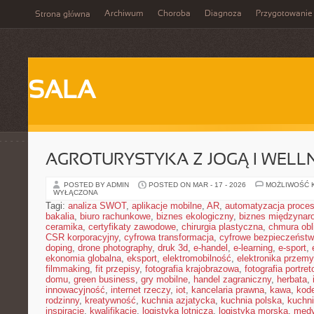
Archiwum
Choroba
Diagnoza
Przygotowanie
Strona główna
SALA
AGROTURYSTYKA Z JOGĄ I WELL
POSTED BY ADMIN
POSTED ON MAR - 17 - 2026
MOŻLIWOŚĆ 
WYŁĄCZONA
Tagi:
analiza SWOT
,
aplikacje mobilne
,
AR
,
automatyzacja proce
bakalia
,
biuro rachunkowe
,
biznes ekologiczny
,
biznes międzynar
ceramika
,
certyfikaty zawodowe
,
chirurgia plastyczna
,
chmura obl
CSR korporacyjny
,
cyfrowa transformacja
,
cyfrowe bezpieczeńst
doping
,
drone photography
,
druk 3d
,
e-handel
,
e-learning
,
e-sport
,
ekonomia globalna
,
eksport
,
elektromobilność
,
elektronika przem
filmmaking
,
fit przepisy
,
fotografia krajobrazowa
,
fotografia portre
domu
,
green business
,
gry mobilne
,
handel zagraniczny
,
herbata
,
innowacyjność
,
internet rzeczy
,
iot
,
kancelaria prawna
,
kawa
,
kod
rodzinny
,
kreatywność
,
kuchnia azjatycka
,
kuchnia polska
,
kuchn
inspiracje
,
kwalifikacje
,
logistyka lotnicza
,
logistyka morska
,
medy