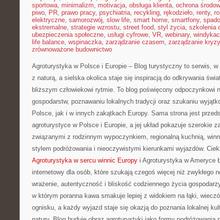
sportowa
,
minimalizm
,
motivacja
,
obsługa klienta
,
ochrona środow
piwo
,
PR
,
prawo pracy
,
psychiatria
,
recykling
,
rękodzieło
,
renty
,
ro
elektryczne
,
samorozwój
,
slow life
,
smart home
,
smartfony
,
spado
ekstremalne
,
strategie wzrostu
,
street food
,
styl życia
,
szkolenia 
ubezpieczenia społeczne
,
usługi cyfrowe
,
VR
,
webinary
,
windykac
life balance
,
wspinaczka
,
zarządzanie czasem
,
zarządzanie kryz
zrównoważone budownictwo
Agroturystyka w Polsce i Europie – Blog turystyczny to serwis, 
z naturą, a sielska okolica staje się inspiracją do odkrywania świ
bliższym człowiekowi rytmie. To blog poświęcony odpoczynkowi n
gospodarstw, poznawaniu lokalnych tradycji oraz szukaniu wyjąt
Polsce, jak i w innych zakątkach Europy. Sama strona jest przeds
agroturystyce w Polsce i Europie, a jej układ pokazuje szerokie 
związanymi z rodzinnym wypoczynkiem, regionalną kuchnią, winn
stylem podróżowania i nieoczywistymi kierunkami wyjazdów. Ciek
Agroturystyka w sercu winnic Europy
i Agroturystyka w Ameryce Ł
internetowy dla osób, które szukają czegoś więcej niż zwykłego no
wrażenie, autentyczność i bliskość codziennego życia gospodarzy.
w którym poranna kawa smakuje lepiej z widokiem na łąki, wieczó
ognisku, a każdy wyjazd staje się okazją do poznania lokalnej kul
natury. Blog buduje obraz agroturystyki jako formy podróżowania p