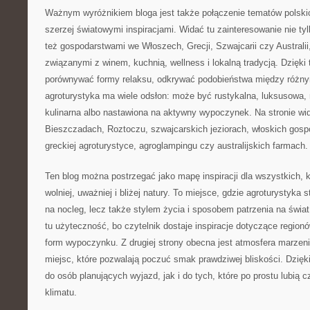
Ważnym wyróżnikiem bloga jest także połączenie tematów polskic
szerzej światowymi inspiracjami. Widać tu zainteresowanie nie ty
też gospodarstwami we Włoszech, Grecji, Szwajcarii czy Australii
związanymi z winem, kuchnią, wellness i lokalną tradycją. Dzięki
porównywać formy relaksu, odkrywać podobieństwa między różnym
agroturystyka ma wiele odsłon: może być rustykalna, luksusowa,
kulinarna albo nastawiona na aktywny wypoczynek. Na stronie wi
Bieszczadach, Roztoczu, szwajcarskich jeziorach, włoskich gosp
greckiej agroturystyce, agroglampingu czy australijskich farmach.
Ten blog można postrzegać jako mapę inspiracji dla wszystkich,
wolniej, uważniej i bliżej natury. To miejsce, gdzie agroturystyka 
na nocleg, lecz także stylem życia i sposobem patrzenia na świat.
tu użyteczność, bo czytelnik dostaje inspiracje dotyczące regio
form wypoczynku. Z drugiej strony obecna jest atmosfera marzenia
miejsc, które pozwalają poczuć smak prawdziwej bliskości. Dzięki
do osób planujących wyjazd, jak i do tych, które po prostu lubią 
klimatu.