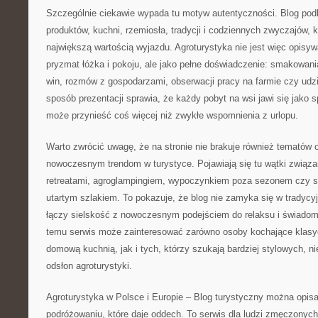
Szczególnie ciekawie wypada tu motyw autentyczności. Blog pod
produktów, kuchni, rzemiosła, tradycji i codziennych zwyczajów, kt
największą wartością wyjazdu. Agroturystyka nie jest więc opisy
pryzmat łóżka i pokoju, ale jako pełne doświadczenie: smakowan
win, rozmów z gospodarzami, obserwacji pracy na farmie czy udzi
sposób prezentacji sprawia, że każdy pobyt na wsi jawi się jako 
może przynieść coś więcej niż zwykłe wspomnienia z urlopu.
Warto zwrócić uwagę, że na stronie nie brakuje również tematów
nowoczesnym trendom w turystyce. Pojawiają się tu wątki związan
retreatami, agroglampingiem, wypoczynkiem poza sezonem czy 
utartym szlakiem. To pokazuje, że blog nie zamyka się w tradycy
łączy sielskość z nowoczesnym podejściem do relaksu i świadom
temu serwis może zainteresować zarówno osoby kochające klas
domową kuchnią, jak i tych, którzy szukają bardziej stylowych, 
odsłon agroturystyki.
Agroturystyka w Polsce i Europie – Blog turystyczny można opisać
podróżowaniu, które daje oddech. To serwis dla ludzi zmęczonyc