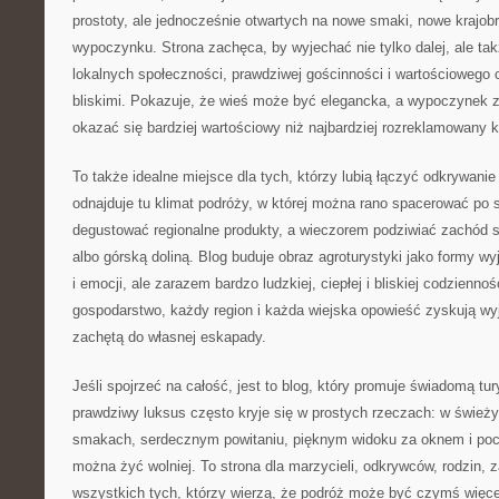
prostoty, ale jednocześnie otwartych na nowe smaki, nowe krajob
wypoczynku. Strona zachęca, by wyjechać nie tylko dalej, ale takż
lokalnych społeczności, prawdziwej gościnności i wartościowego
bliskimi. Pokazuje, że wieś może być elegancka, a wypoczynek 
okazać się bardziej wartościowy niż najbardziej rozreklamowany k
To także idealne miejsce dla tych, którzy lubią łączyć odkrywani
odnajduje tu klimat podróży, w której można rano spacerować po 
degustować regionalne produkty, a wieczorem podziwiać zachód s
albo górską doliną. Blog buduje obraz agroturystyki jako formy w
i emocji, ale zarazem bardzo ludzkiej, ciepłej i bliskiej codzienno
gospodarstwo, każdy region i każda wiejska opowieść zyskują wyją
zachętą do własnej eskapady.
Jeśli spojrzeć na całość, jest to blog, który promuje świadomą tur
prawdziwy luksus często kryje się w prostych rzeczach: w świeży
smakach, serdecznym powitaniu, pięknym widoku za oknem i pocz
można żyć wolniej. To strona dla marzycieli, odkrywców, rodzin,
wszystkich tych, którzy wierzą, że podróż może być czymś więce