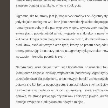
zarazem bogatej w atrakcje, emocje i odkrycia.
Ogromną siłą tej strony jest jej bogactwo tematyczne. Agroturysty
jedynie jako nocleg na wsi, lecz jako szerokie zjawisko obejmują
romantyczne pobyty dla par, wyprawy w góry, wypoczynek nad jez
zwierzętami, pobyty wśród winnic, wyjazdy w stylu eko, a nawet w
kulinarne. Dzięki temu blog przemawia do rodzin, do miłośników 
produktów, osób aktywnych oraz tych, którzy po prostu chcą odet
strony pokazują, że autorzy patrzą na agroturystykę szeroko, no
wyczuciem trendów podróżniczych.
Na tym blogu wieś nie jest tłem, lecz bohaterem. To właśnie tuta
której coraz częściej szukają współcześni podróżnicy. Agroturyst
przeciwieństwo dla pośpiechu, anonimowych hoteli i zatłoczonych
pojawia się kontakt z gospodarzem, zamiast hałasu słychać śpie
pośpiechu przychodzi czas na zatrzymanie się. Taki sposób opow
sprawia, że strona przyciąga czytelników ceniących jakość, aute
emocje związane z odkrywaniem nowych miejsc.