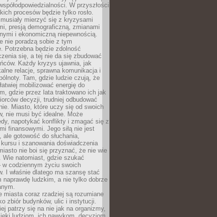
współodpowiedzialności. W przyszłości
kich procesów będzie tylko rosło.
 musiały mierzyć się z kryzysami
mi, presją demograficzną, zmianami
znymi i ekonomiczną niepewnością.
e nie poradzą sobie z tym
e. Potrzebna będzie zdolność
zenia się, a tej nie da się zbudować
ńców. Każdy kryzys ujawnia, jak
alne relacje, sprawna komunikacja i
ólnoty. Tam, gdzie ludzie czują, że
łatwiej mobilizować energię do
am, gdzie przez lata traktowano ich jak
iorców decyzji, trudniej odbudować
e. Miasto, które uczy się od swoich
, nie musi być idealne. Może
ędy, napotykać konflikty i zmagać się z
mi finansowymi. Jego siłą nie jest
 ale gotowość do słuchania,
 kursu i szanowania doświadczenia
miasto nie boi się przyznać, że nie wie
. Wie natomiast, gdzie szukać
– w codziennym życiu swoich
. I właśnie dlatego ma szansę stać
 naprawdę ludzkim, a nie tylko dobrze
anym.
 miasta coraz rzadziej są rozumiane
o zbiór budynków, ulic i instytucji.
ej patrzy się na nie jak na organizmy,
zięki ludziom, ich nawykom, decyzjom,