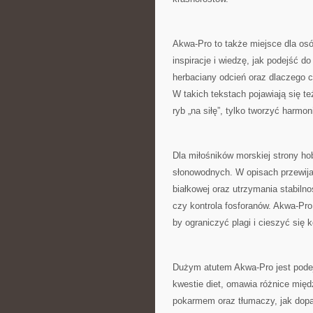
Akwa-Pro to także miejsce dla osó
inspiracje i wiedzę, jak podejść do
herbaciany odcień oraz dlaczego c
W takich tekstach pojawiają się te
ryb „na siłę”, tylko tworzyć harmon
Dla miłośników morskiej strony h
słonowodnych. W opisach przewijają
białkowej oraz utrzymania stabiln
czy kontrola fosforanów. Akwa-Pro
by ograniczyć plagi i cieszyć się k
Dużym atutem Akwa-Pro jest podej
kwestie diet, omawia różnice m
pokarmem oraz tłumaczy, jak dop