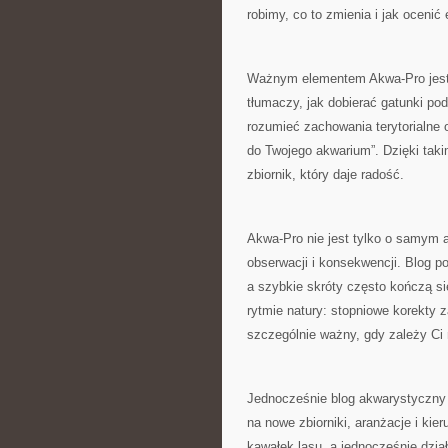
robimy, co to zmienia i jak ocenić 
Ważnym elementem Akwa-Pro jest 
tłumaczy, jak dobierać gatunki pod
rozumieć zachowania terytorialne 
do Twojego akwarium”. Dzięki takim
zbiornik, który daje radość.
Akwa-Pro nie jest tylko o samym a
obserwacji i konsekwencji. Blog p
a szybkie skróty często kończą s
rytmie natury: stopniowe korekty z
szczególnie ważny, gdy zależy Ci n
Jednocześnie blog akwarystyczny 
na nowe zbiorniki, aranżacje i kie
kawałek lasu, a jednocześnie dział