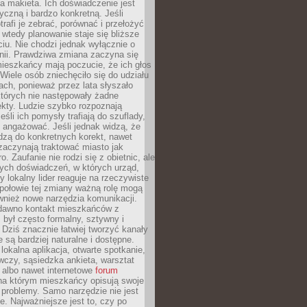
 makieta. Ich doświadczenie jest
yczną i bardzo konkretną. Jeśli
rafi je zebrać, porównać i przełożyć
, wtedy planowanie staje się bliższe
iu. Nie chodzi jednak wyłącznie o
inii. Prawdziwa zmiana zaczyna się
ieszkańcy mają poczucie, że ich głos
Wiele osób zniechęciło się do udziału
ach, ponieważ przez lata słyszało
których nie następowały żadne
kty. Ludzie szybko rozpoznają
eśli ich pomysły trafiają do szuflady,
ę angażować. Jeśli jednak widzą, że
dzą do konkretnych korekt, nawet
 zaczynają traktować miasto jak
. Zaufanie nie rodzi się z obietnic, ale
ych doświadczeń, w których urząd,
zy lokalny lider reaguje na rzeczywiste
połowie tej zmiany ważną rolę mogą
wnież nowe narzędzia komunikacji.
dawno kontakt mieszkańców z
był często formalny, sztywny i
 Dziś znacznie łatwiej tworzyć kanały
e są bardziej naturalne i dostępne.
lokalna aplikacja, otwarte spotkanie,
czy, sąsiedzka ankieta, warsztat
 albo nawet internetowe
forum
a którym mieszkańcy opisują swoje
 problemy. Samo narzędzie nie jest
e. Najważniejsze jest to, czy po