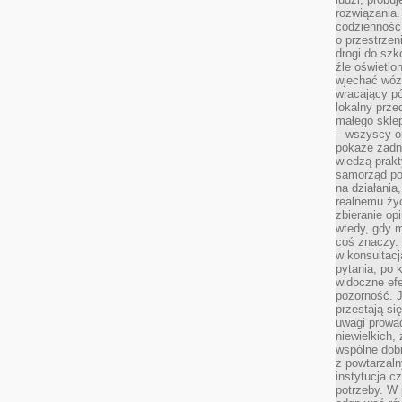
rozwiązania.
codzienność,
o przestrzen
drogi do szko
źle oświetlo
wjechać wóz
wracający p
lokalny prze
małego sklep
– wszyscy on
pokaże żadna
wiedzą prakt
samorząd pot
na działania
realnemu życ
zbieranie op
wtedy, gdy m
coś znaczy. 
w konsultacj
pytania, po 
widoczne efe
pozorność. J
przestają si
uwagi prowa
niewielkich,
wspólne dobro
z powtarzaln
instytucja c
potrzeby. W 