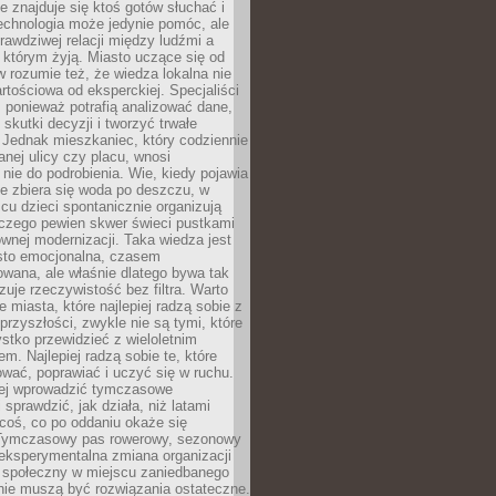
ie znajduje się ktoś gotów słuchać i
echnologia może jedynie pomóc, ale
prawdziwej relacji między ludźmi a
którym żyją. Miasto uczące się od
rozumie też, że wiedza lokalna nie
artościowa od eksperckiej. Specjaliści
, ponieważ potrafią analizować dane,
skutki decyzji i tworzyć trwałe
 Jednak mieszkaniec, który codziennie
anej ulicy czy placu, wnosi
nie do podrobienia. Wie, kiedy pojawia
zie zbiera się woda po deszczu, w
cu dzieci spontanicznie organizują
aczego pewien skwer świeci pustkami
nej modernizacji. Taka wiedza jest
sto emocjonalna, czasem
wana, ale właśnie dlatego bywa tak
uje rzeczywistość bez filtra. Warto
 miasta, które najlepiej radzą sobie z
rzyszłości, zwykle nie są tymi, które
stko przewidzieć z wieloletnim
m. Najlepiej radzą sobie te, które
tować, poprawiać i uczyć się w ruchu.
ej wprowadzić tymczasowe
 sprawdzić, jak działa, niż latami
coś, co po oddaniu okaże się
. Tymczasowy pas rowerowy, sezonowy
eksperymentalna zmiana organizacji
d społeczny w miejscu zaniedbanego
nie muszą być rozwiązania ostateczne.