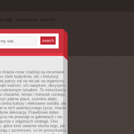
SCRIBE
FACEBOOK
TWITTER
 miasta coraz rzadziej są rozumiane
o zbiór budynków, ulic i instytucji.
ej patrzy się na nie jak na organizmy,
zięki ludziom, ich nawykom, decyzjom,
 codziennym rytuałom. To mieszkańcy
u charakter, tempo i kierunek rozwoju.
yć piękne place, szerokie alejki,
entra kultury i efektowne osiedla, ale
nie w nich autentycznego życia, miasto
edynie dekoracją. Prawdziwie dobre
ycia nie powstaje w gabinetach i nie
łącznie z odgórnych strategii. Ono
, gdzie ktoś uważnie słucha tego, jak
stają z przestrzeni, co im przeszkadza,