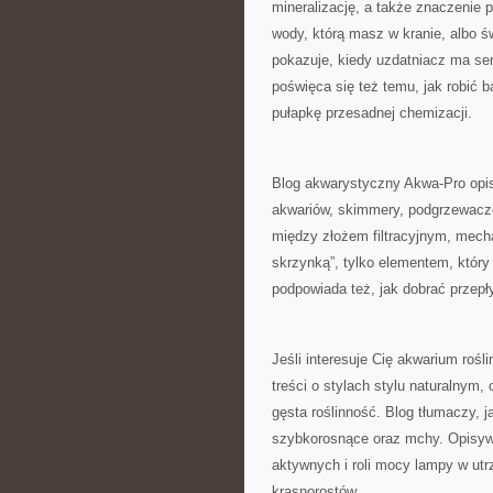
mineralizację, a także znaczenie 
wody, którą masz w kranie, albo
pokazuje, kiedy uzdatniacz ma sen
poświęca się też temu, jak robić b
pułapkę przesadnej chemizacji.
Blog akwarystyczny Akwa-Pro opisu
akwariów, skimmery, podgrzewacze
między złożem filtracyjnym, mecha
skrzynką”, tylko elementem, który
podpowiada też, jak dobrać przepły
Jeśli interesuje Cię akwarium rośl
treści o stylach stylu naturalnym,
gęsta roślinność. Blog tłumaczy, j
szybkorosnące oraz mchy. Opisywa
aktywnych i roli mocy lampy w utr
krasnorostów.