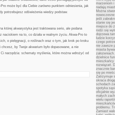
marzeniom i
a-Pro może być dla Ciebie zarówno punktem odniesienia, jak
nadają miast
Można stworz
gdy potrzebujesz odświeżenia wiedzy podstaw.
nowoczesne c
jeśli zabrak
stanie się j
miejsce do ż
na której akwarystyka jest traktowana serio, ale podana
rodzi się wy
dojrzewa tam
 z naciskiem na to, co działa w realnym życiu. Akwa-Pro to
ludzie korzy
ich, o pielęgnacji, o roślinach oraz o tym, jak krok po kroku
czego potrze
nie zawsze p
i chcesz, by Twoje akwarium było dopasowane, a nie
miasta bywał
 Ci narzędzia: schematy myślenia, które można wdrożyć od
założeniach.
dzielnice fu
mieszkańcy 
rozwiązań. D
znacznie bar
się po mieśc
Zatrzymuje s
skraca drogę
schodach za
spotyka sąsi
oficjalnie wy
małych zach
wielu raport
mieszkańców,
problemu. Tr
Zamiast wal
ludzi, próbu