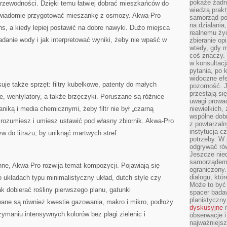
pokaże żadna
przewodności. Dzięki temu łatwiej dobrać mieszkańców do
wiedzą prakt
 świadomie przygotować mieszankę z osmozy. Akwa-Pro
samorząd pot
na działania
s, a kiedy lepiej postawić na dobre nawyki. Dużo miejsca
realnemu życ
adanie wody i jak interpretować wyniki, żeby nie wpaść w
zbieranie op
wtedy, gdy m
coś znaczy. 
w konsultacj
pytania, po 
widoczne efe
je także sprzęt: filtry kubełkowe, patenty do małych
pozorność. J
przestają si
, wentylatory, a także brzęczyki. Poruszane są różnice
uwagi prowa
niką i media chemicznymi, żeby filtr nie był „czarną
niewielkich,
wspólne dobro
 rozumiesz i umiesz ustawić pod własny zbiornik. Akwa-Pro
z powtarzaln
instytucja c
w do litrażu, by uniknąć martwych stref.
potrzeby. W 
odgrywać ró
Jeszcze nie
samorządem 
inne, Akwa-Pro rozwija temat kompozycji. Pojawiają się
ograniczony.
dialogu, któr
 o układach typu minimalistyczny układ, dutch style czy
Może to być 
ak dobierać rośliny pierwszego planu, gatunki
spacer badaw
planistyczny
ne są również kwestie gazowania, makro i mikro, podłoży
dyskusyjne
n
zymaniu intensywnych kolorów bez plagi zielenic i
obserwacje i
najważniejsz