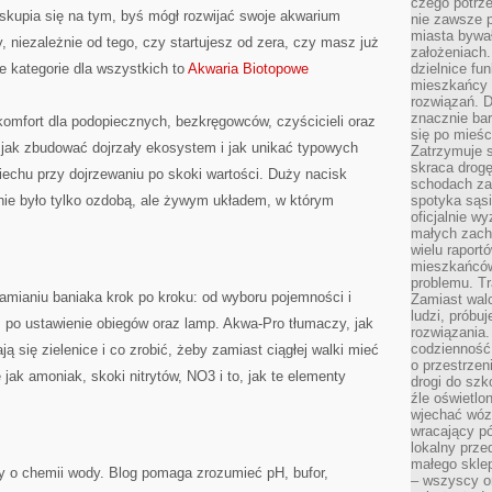
czego potrze
 skupia się na tym, byś mógł rozwijać swoje akwarium
nie zawsze p
miasta bywał
niezależnie od tego, czy startujesz od zera, czy masz już
założeniach.
e kategorie dla wszystkich to
Akwaria Biotopowe
dzielnice fu
mieszkańcy 
rozwiązań. D
znacznie bar
komfort dla podopiecznych, bezkręgowców, czyścicieli oraz
się po mieśc
 jak zbudować dojrzały ekosystem i jak unikać typowych
Zatrzymuje s
skraca drogę
piechu przy dojrzewaniu po skoki wartości. Duży nacisk
schodach za
 nie było tylko ozdobą, ale żywym układem, w którym
spotyka sąsi
oficjalnie wy
małych zach
wielu raport
mieszkańców,
problemu. Tr
hamianiu baniaka krok po kroku: od wyboru pojemności i
Zamiast wal
ludzi, próbu
aż po ustawienie obiegów oraz lamp. Akwa-Pro tłumaczy, jak
rozwiązania.
codzienność,
ają się zielenice i co zrobić, żeby zamiast ciągłej walki mieć
o przestrzen
jak amoniak, skoki nitrytów, NO3 i to, jak te elementy
drogi do szko
źle oświetlo
wjechać wóz
wracający p
lokalny prze
małego sklep
 o chemii wody. Blog pomaga zrozumieć pH, bufor,
– wszyscy on