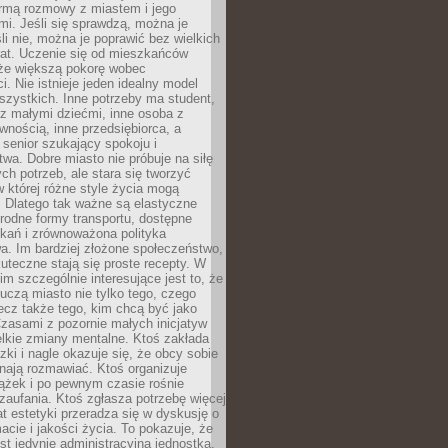
rmą rozmowy z miastem i jego
i. Jeśli się sprawdzą, można je
śli nie, można je poprawić bez wielkich
rat. Uczenie się od mieszkańców
że większą pokorę wobec
i. Nie istnieje jeden idealny model
szystkich. Inne potrzeby ma student,
 z małymi dziećmi, inne osoba z
wnością, inne przedsiębiorca, a
 senior szukający spokoju i
wa. Dobre miasto nie próbuje na siłę
ych potrzeb, ale stara się tworzyć
w której różne style życia mogą
. Dlatego tak ważne są elastyczne
orodne formy transportu, dostępne
kań i zrównoważona polityka
a. Im bardziej złożone społeczeństwo,
uteczne stają się proste recepty. W
m szczególnie interesujące jest to, że
czą miasto nie tylko tego, czego
lecz także tego, kim chcą być jako
zasami z pozornie małych inicjatyw
elkie zmiany mentalne. Ktoś zakłada
zki i nagle okazuje się, że obcy sobie
nają rozmawiać. Ktoś organizuje
ążek i po pewnym czasie rośnie
 zaufania. Ktoś zgłasza potrzebę więcej
mat estetyki przeradza się w dyskusję o
macie i jakości życia. To pokazuje, że
est jedynie administracyjną jednostką.