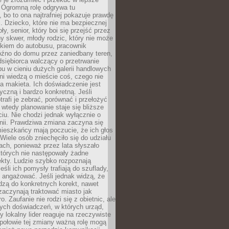
 Ogromną rolę odgrywa tu
 bo to ona najtrafniej pokazuje prawdę
i. Dziecko, które nie ma bezpiecznej
ły, senior, który boi się przejść przez
ny skwer, młody rodzic, który nie może
kiem do autobusu, pracownik
óźno do domu przez zaniedbany teren,
dsiębiorca walczący o przetrwanie
u w cieniu dużych galerii handlowych
i wiedzą o mieście coś, czego nie
 makieta. Ich doświadczenie jest
yczną i bardzo konkretną. Jeśli
rafi je zebrać, porównać i przełożyć
, wtedy planowanie staje się bliższe
iu. Nie chodzi jednak wyłącznie o
inii. Prawdziwa zmiana zaczyna się
ieszkańcy mają poczucie, że ich głos
Wiele osób zniechęciło się do udziału
ach, ponieważ przez lata słyszało
których nie następowały żadne
kty. Ludzie szybko rozpoznają
eśli ich pomysły trafiają do szuflady,
ę angażować. Jeśli jednak widzą, że
dzą do konkretnych korekt, nawet
 zaczynają traktować miasto jak
. Zaufanie nie rodzi się z obietnic, ale
ych doświadczeń, w których urząd,
zy lokalny lider reaguje na rzeczywiste
połowie tej zmiany ważną rolę mogą