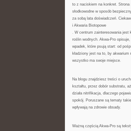
to z naciskiem na konkret. Strona
słodkowodne w sposób bezpieczny, 
za sobą lata doświadczeń. Ciekaw
i Akwaria Biotopowe
. W centrum zainteresowania jest 
roślin wodnych. Akwa-Pro opisuje,
wpadek, które psują start: od poś
kładziony jest na to, by akwarium
wszystko ma swoje miejsce.
Na blogu znajdziesz treści o uruc
kształtu, przez dobór substratu, 
działa nitrifikacja, dlaczego pojawi
spokój. Poruszane są tematy takie 
wpływają na zdrowie obsady.
Ważną częścią Akwa-Pro są teksty