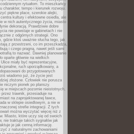
 codziennym rytuałom. To mieszkańcy
u charakter, tempo i kierunek rozwoju.
yć piękne place, szerokie alejki,
entra kultury i efektowne osiedla, ale
nie w nich autentycznego życia, miasto
edynie dekoracją. Prawdziwie dobre
ycia nie powstaje w gabinetach i nie
łącznie z odgórnych strategii. Ono
, gdzie ktoś uważnie słucha tego, jak
stają z przestrzeni, co im przeszkadza,
bują i czego pragną, nawet jeśli sami
otrafią to nazwać. Dawniej planowanie
o oparte głównie na wielkich
 Ulice miały być reprezentacyjne,
nkcjonalne, ruch uporządkowany, a
dopasowani do przygotowanych
ziś wiadomo już, że życie jest
dziej złożone. Człowiek nie porusza
ie niczym pionek po planszy.
ię w miejscach pozornie nieistotnych,
 przez trawnik, przesiaduje na
miast na zaprojektowanej ławce,
ada w sklepie osiedlowym, a nie w
znaczonej strefie integracji. Z tych
owań można wyczytać więcej niż z
ów. Miasto, które uczy się od swoich
 nie traktuje takich sygnałów jak
aktuje je jak cenną informację.
czyć z naturalnymi zachowaniami
je je zrozumieć i przekuć w lepsze