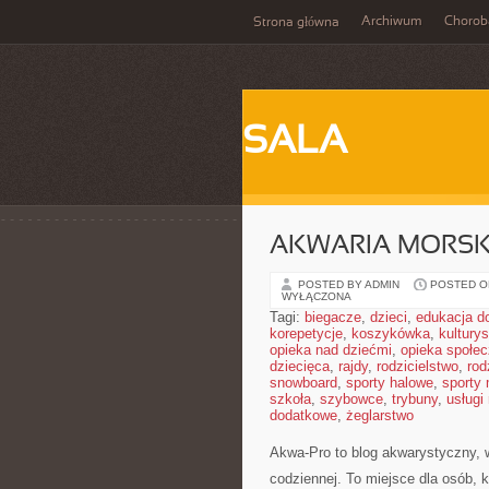
Archiwum
Chorob
Strona główna
SALA
AKWARIA MORSK
POSTED BY ADMIN
POSTED ON
WYŁĄCZONA
Tagi:
biegacze
,
dzieci
,
edukacja 
korepetycje
,
koszykówka
,
kultury
opieka nad dziećmi
,
opieka społe
dziecięca
,
rajdy
,
rodzicielstwo
,
rod
snowboard
,
sporty halowe
,
sporty
szkoła
,
szybowce
,
trybuny
,
usługi
dodatkowe
,
żeglarstwo
Akwa-Pro to blog akwarystyczny, 
codziennej. To miejsce dla osób,