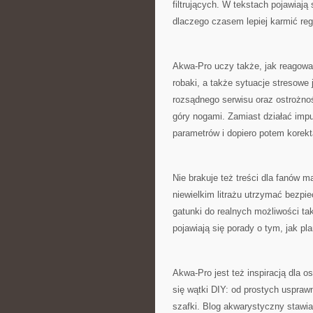
filtrujących. W tekstach pojawiają
dlaczego czasem lepiej karmić regu
Akwa-Pro uczy także, jak reagowa
robaki, a także sytuacje stresowe 
rozsądnego serwisu oraz ostrożno
góry nogami. Zamiast działać imp
parametrów i dopiero potem korek
Nie brakuje też treści dla fanów 
niewielkim litrażu utrzymać bezpi
gatunki do realnych możliwości ta
pojawiają się porady o tym, jak pl
Akwa-Pro jest też inspiracją dla 
się wątki DIY: od prostych uspraw
szafki. Blog akwarystyczny stawia