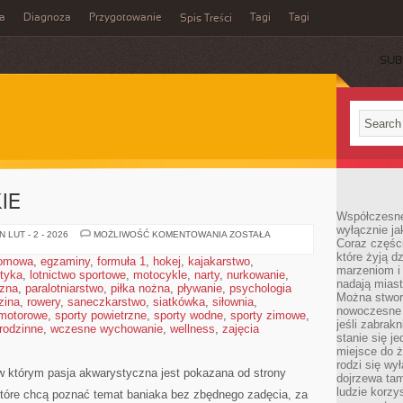
a
Diagnoza
Przygotowanie
Tagi
Tagi
Spis Treści
SUB
IE
Współczesne
wyłącznie jak
AKWARIA
 LUT - 2 - 2026
MOŻLIWOŚĆ KOMENTOWANIA
ZOSTAŁA
Coraz części
MORSKIE
które żyją d
domowa
,
egzaminy
,
formuła 1
,
hokej
,
kajakarstwo
,
marzeniom i
styka
,
lotnictwo sportowe
,
motocykle
,
narty
,
nurkowanie
,
nadają miast
czna
,
paralotniarstwo
,
piłka nożna
,
pływanie
,
psychologia
Można stworz
zina
,
rowery
,
saneczkarstwo
,
siatkówka
,
siłownia
,
nowoczesne c
 motorowe
,
sporty powietrzne
,
sporty wodne
,
sporty zimowe
,
jeśli zabrak
 rodzinne
,
wczesne wychowanie
,
wellness
,
zajęcia
stanie się j
miejsce do ż
rodzi się wy
w którym pasja akwarystyczna jest pokazana od strony
dojrzewa tam
ludzie korzy
 które chcą poznać temat baniaka bez zbędnego zadęcia, za