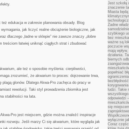
Jest szkołą 
efekty.
znaczenie ta
Miasta będą
klimatyczny
technologic
też edukacja w zakresie planowania obsady. Blog
Żadne władz
samodzielni
 wymagania, jak liczyć realne obciążenie biologiczne, jak
szybkiego uc
oraz dlaczego „ładne w sklepie” nie zawsze znaczy „dobre
bez mieszka
ważne są lok
 treściom łatwiej uniknąć ciągłych strat i zbudować
poczucie wsp
mają wpływ, 
działania. T
biernych odb
zaangażowani
mieszkańców
kwarium, ale też o sposobie myślenia: cierpliwości,
popełniać bł
omaga zrozumieć, że akwarium to proces: dojrzewanie trwa,
ograniczenia
bezbłędność,
ię plagą glonów. Dlatego Akwa-Pro zachęca do pracy w
korygowania
amiast rewolucji. Taki styl prowadzenia zbiornika jest
ludzi. Takie 
wszystkiego
a stabilności na lata.
odpowiedzi 
mieszkańców
się miejscem
zaprojektow
Akwa-Pro jest miejscem, gdzie można znaleźć inspiracje
Współczesne
wyłącznie jak
runki rozwoju. Jeśli marzy Ci się akwarium, które wygląda jak
Coraz części
które żyją d
a jak stabilne środowisko, takie treści pomagają przejść od