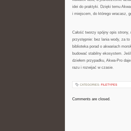
idei do praktyki. Dzięki temu Akw
i miejscem, do którego wracasz, 
Całość tworzy spójny opis strony, 
przystępnie: bez lania wody, za to
biblioteka porad o akwariach morsk
budować stabilny ekosystem. Jeśl
dziełem przypadku, Akwa-Pro daje
razu i rozwijać w czasie.
CATEGORIES:
FILETYPES
Comments are closed.