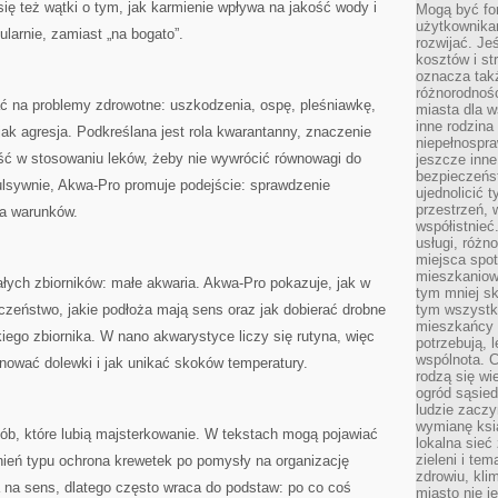
 się też wątki o tym, jak karmienie wpływa na jakość wody i
Mogą być fo
użytkownikam
larnie, zamiast „na bogato”.
rozwijać. Je
kosztów i st
oznacza tak
różnorodnośc
ć na problemy zdrowotne: uszkodzenia, ospę, pleśniawkę,
miasta dla w
inne rodzina
jak agresja. Podkreślana jest rola kwarantanny, znaczenie
niepełnospra
ść w stosowaniu leków, żeby nie wywrócić równowagi do
jeszcze inne
bezpieczeńst
ulsywnie, Akwa-Pro promuje podejście: sprawdzenie
ujednolicić t
przestrzeń, 
ta warunków.
współistnieć
usługi, różn
miejsca spot
mieszkaniow
małych zbiorników: małe akwaria. Akwa-Pro pokazuje, jak w
tym mniej sk
eczeństwo, jakie podłoża mają sens oraz jak dobierać drobne
tym wszystki
mieszkańcy u
kiego zbiornika. W nano akwarystyce liczy się rutyna, więc
potrzebują, 
wspólnota. C
anować dolewki i jak unikać skoków temperatury.
rodzą się wi
ogród sąsied
ludzie zaczy
wymianę ksi
osób, które lubią majsterkowanie. W tekstach mogą pojawiać
lokalna sieć
zieleni i te
nień typu ochrona krewetek po pomysły na organizację
zdrowiu, kli
 na sens, dlatego często wraca do podstaw: po co coś
miasto nie j