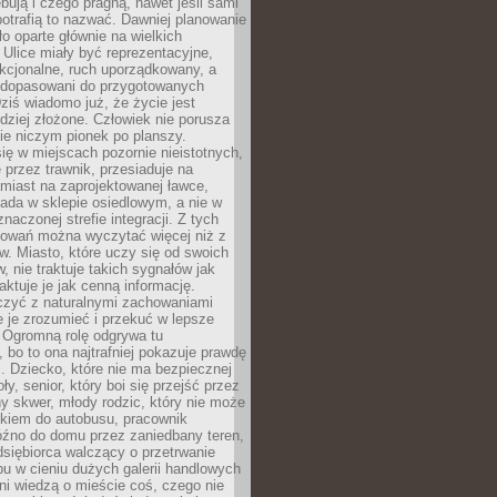
bują i czego pragną, nawet jeśli sami
otrafią to nazwać. Dawniej planowanie
o oparte głównie na wielkich
 Ulice miały być reprezentacyjne,
nkcjonalne, ruch uporządkowany, a
dopasowani do przygotowanych
ziś wiadomo już, że życie jest
dziej złożone. Człowiek nie porusza
ie niczym pionek po planszy.
ię w miejscach pozornie nieistotnych,
 przez trawnik, przesiaduje na
miast na zaprojektowanej ławce,
ada w sklepie osiedlowym, a nie w
znaczonej strefie integracji. Z tych
owań można wyczytać więcej niż z
ów. Miasto, które uczy się od swoich
 nie traktuje takich sygnałów jak
aktuje je jak cenną informację.
czyć z naturalnymi zachowaniami
je je zrozumieć i przekuć w lepsze
 Ogromną rolę odgrywa tu
 bo to ona najtrafniej pokazuje prawdę
i. Dziecko, które nie ma bezpiecznej
ły, senior, który boi się przejść przez
ny skwer, młody rodzic, który nie może
kiem do autobusu, pracownik
óźno do domu przez zaniedbany teren,
dsiębiorca walczący o przetrwanie
u w cieniu dużych galerii handlowych
i wiedzą o mieście coś, czego nie