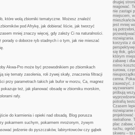
drugiej stron
reagować. T
nie zastąpi 
miejscem, w 
b, które wolą zbiorniki tematyczne. Możesz znaleźć
mieszkańców 
jest mniej w
 zbiorników pod Afrykę, jak dobierać liście, jak tworzyć
są potrzebni
zasem mniej znaczy więcej, gdy zależy Ci na naturalności.
przewidywać 
rozwiązania.
ż porady o doborze ryb stadnych i o tym, jak nie mieszać
korzysta z d
perspektywę 
ię.
się tłok, gd
którym miejs
zabawę i dl
mimo kosztow
obby Akwa-Pro może być przewodnikiem po zbiornikach
surowa, czę
 się tematy zasolenia, roli żywej skały, znaczenia filtracji
nieuporządko
cenna. Pokaz
ości przy parametrach takich jak bufor w morzu, Ca, magnez
zauważyć, że
wyzwaniami p
 pokazuje też, jak planować obsadę w zbiorniku morskim,
próbują wszy
olorami rafy.
wyprzedzenie
potrafią tes
Czasem lepi
rozwiązanie i
projektować 
ście do karmienia i opieki nad obsadą. Blog porusza
nietrafione
iędzy pokarmem suchym, pokarmem mrożonym, żywym
plac zabaw, 
ruchu, ogró
asować jedzenie do pyszczaków, labiryntowców czy gąbek
skweru – to 