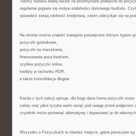
Twórcy serwisu kładą nacisk na przemyślane podejście do pożycz
regularnie pojawia się motyw stabilności domowego budżetu. Czyte
sprawdzić swoją zdolność kredytową, zanim zdecyduje się na po
Na stronie można znaleźć kategorie poświęcone różnym typom p
pożyczki gotówkowe,
pożyczki na mieszkanie,
finansowanie poza bankiem,
szybkie pożyczki online,
kredyty w rachunku ROR,
a także konsolidacja długów.
Każda z tych sekcji opisuje, dla kogo dana forma pożyczki może b
zalety oraz jakie ryzyka warto wziąć pod uwagę przed podjęciem 
czytelnik może porównać alternatywy i dopasować je do własnyc
Wszystko o Pożyczkach to również miejsce, gdzie poruszane są 