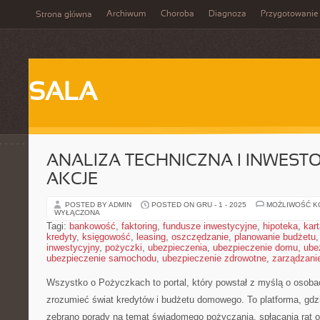
Archiwum
Choroba
Diagnoza
Przygotowanie
Strona główna
SALA
ANALIZA TECHNICZNA I INWEST
AKCJE
POSTED BY ADMIN
POSTED ON GRU - 1 - 2025
MOŻLIWOŚĆ 
WYŁĄCZONA
Tagi:
bankowość
,
faktoring
,
fundusze inwestycyjne
,
hipoteka
,
kar
kredyty
,
księgowość
,
leasing
,
oszczędzanie
,
planowanie budżetu
inwestycyjny
,
pożyczki
,
ubezpieczenia
,
ubezpieczenie domu
,
ube
ubezpieczenie samochodu
,
ubezpieczenie zdrowotne
,
zarządzani
Wszystko o Pożyczkach to portal, który powstał z myślą o osobac
zrozumieć świat kredytów i budżetu domowego. To platforma, gdz
zebrano porady na temat świadomego pożyczania, spłacania rat o