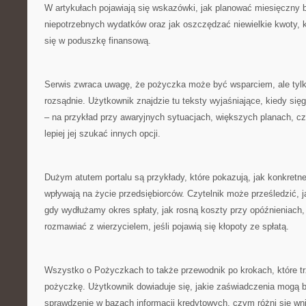
W artykułach pojawiają się wskazówki, jak planować miesięczny b
niepotrzebnych wydatków oraz jak oszczędzać niewielkie kwoty, 
się w poduszkę finansową.
Serwis zwraca uwagę, że pożyczka może być wsparciem, ale tylk
rozsądnie. Użytkownik znajdzie tu teksty wyjaśniające, kiedy si
– na przykład przy awaryjnych sytuacjach, większych planach, cz
lepiej jej szukać innych opcji.
Dużym atutem portalu są przykłady, które pokazują, jak konkretn
wpływają na życie przedsiębiorców. Czytelnik może prześledzić, j
gdy wydłużamy okres spłaty, jak rosną koszty przy opóźnieniach,
rozmawiać z wierzycielem, jeśli pojawią się kłopoty ze spłatą.
Wszystko o Pożyczkach to także przewodnik po krokach, które tr
pożyczkę. Użytkownik dowiaduje się, jakie zaświadczenia mogą 
sprawdzenie w bazach informacji kredytowych, czym różni się wni