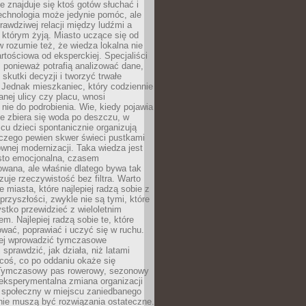
ie znajduje się ktoś gotów słuchać i
echnologia może jedynie pomóc, ale
prawdziwej relacji między ludźmi a
którym żyją. Miasto uczące się od
rozumie też, że wiedza lokalna nie
artościowa od eksperckiej. Specjaliści
, ponieważ potrafią analizować dane,
skutki decyzji i tworzyć trwałe
 Jednak mieszkaniec, który codziennie
anej ulicy czy placu, wnosi
nie do podrobienia. Wie, kiedy pojawia
zie zbiera się woda po deszczu, w
cu dzieci spontanicznie organizują
aczego pewien skwer świeci pustkami
nej modernizacji. Taka wiedza jest
sto emocjonalna, czasem
wana, ale właśnie dlatego bywa tak
uje rzeczywistość bez filtra. Warto
 miasta, które najlepiej radzą sobie z
rzyszłości, zwykle nie są tymi, które
stko przewidzieć z wieloletnim
m. Najlepiej radzą sobie te, które
tować, poprawiać i uczyć się w ruchu.
ej wprowadzić tymczasowe
 sprawdzić, jak działa, niż latami
coś, co po oddaniu okaże się
. Tymczasowy pas rowerowy, sezonowy
eksperymentalna zmiana organizacji
d społeczny w miejscu zaniedbanego
nie muszą być rozwiązania ostateczne.