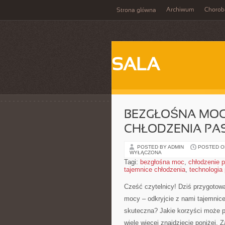
Archiwum
Chorob
Strona główna
SALA
BEZGŁOŚNA MOC!
CHŁODZENIA P
POSTED BY ADMIN
POSTED ON
WYŁĄCZONA
Tagi:
bezgłośna moc
,
chłodzenie 
tajemnice chłodzenia
,
technologia
Cześć czytelnicy! Dziś ​przygotowa
mocy – odkryjcie z nami ​tajemnice
skuteczna? ​Jakie korzyści może 
wiele więcej znajdziecie poniżej. 