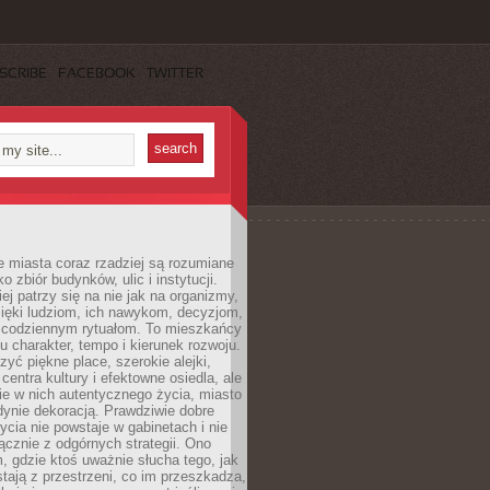
SCRIBE
FACEBOOK
TWITTER
 miasta coraz rzadziej są rozumiane
o zbiór budynków, ulic i instytucji.
ej patrzy się na nie jak na organizmy,
zięki ludziom, ich nawykom, decyzjom,
 codziennym rytuałom. To mieszkańcy
u charakter, tempo i kierunek rozwoju.
yć piękne place, szerokie alejki,
entra kultury i efektowne osiedla, ale
nie w nich autentycznego życia, miasto
edynie dekoracją. Prawdziwie dobre
ycia nie powstaje w gabinetach i nie
łącznie z odgórnych strategii. Ono
, gdzie ktoś uważnie słucha tego, jak
stają z przestrzeni, co im przeszkadza,