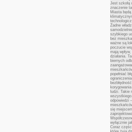
Jest szkołą 
znaczenie ta
Miasta będą
klimatyczny
technologic
Żadne władz
samodzielni
szybkiego uc
bez mieszka
ważne są lok
poczucie wsp
mają wpływ, 
działania. T
biernych odb
zaangażowani
mieszkańców
popełniać bł
ograniczenia
bezbłędność,
korygowania
ludzi. Takie 
wszystkiego
odpowiedzi 
mieszkańców
się miejscem
zaprojektow
Współczesne
wyłącznie jak
Coraz części
które żyją d