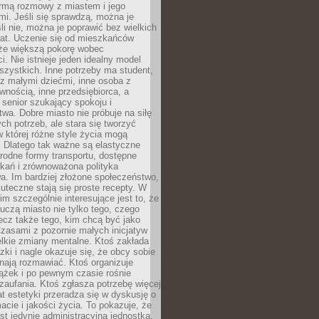
rmą rozmowy z miastem i jego
i. Jeśli się sprawdzą, można je
śli nie, można je poprawić bez wielkich
rat. Uczenie się od mieszkańców
że większą pokorę wobec
i. Nie istnieje jeden idealny model
szystkich. Inne potrzeby ma student,
 z małymi dziećmi, inne osoba z
wnością, inne przedsiębiorca, a
 senior szukający spokoju i
wa. Dobre miasto nie próbuje na siłę
ych potrzeb, ale stara się tworzyć
w której różne style życia mogą
. Dlatego tak ważne są elastyczne
orodne formy transportu, dostępne
kań i zrównoważona polityka
a. Im bardziej złożone społeczeństwo,
uteczne stają się proste recepty. W
m szczególnie interesujące jest to, że
czą miasto nie tylko tego, czego
lecz także tego, kim chcą być jako
zasami z pozornie małych inicjatyw
elkie zmiany mentalne. Ktoś zakłada
zki i nagle okazuje się, że obcy sobie
nają rozmawiać. Ktoś organizuje
ążek i po pewnym czasie rośnie
 zaufania. Ktoś zgłasza potrzebę więcej
mat estetyki przeradza się w dyskusję o
macie i jakości życia. To pokazuje, że
est jedynie administracyjną jednostką.