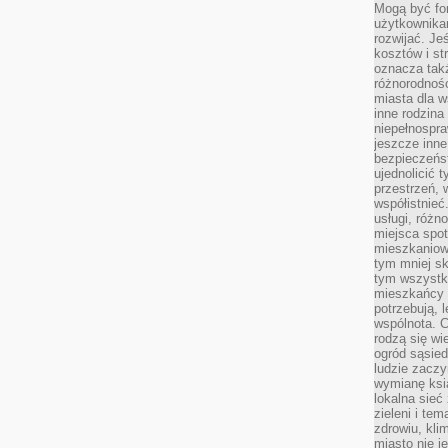
Mogą być fo
użytkownikam
rozwijać. Je
kosztów i st
oznacza tak
różnorodnośc
miasta dla w
inne rodzina
niepełnospra
jeszcze inne
bezpieczeńst
ujednolicić t
przestrzeń, 
współistnieć
usługi, różn
miejsca spot
mieszkaniow
tym mniej sk
tym wszystki
mieszkańcy u
potrzebują, 
wspólnota. C
rodzą się wi
ogród sąsied
ludzie zaczy
wymianę ksi
lokalna sieć
zieleni i te
zdrowiu, kli
miasto nie j