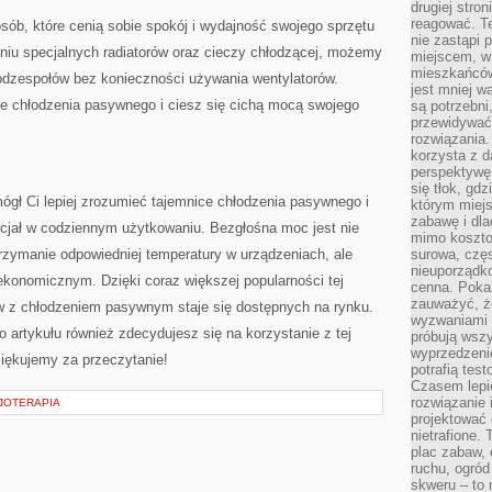
drugiej stron
reagować. T
osób, które cenią‌ sobie spokój i‌ wydajność swojego sprzętu
nie zastąpi 
iu specjalnych radiatorów oraz cieczy ⁣chłodzącej, możemy‌
miejscem, w 
mieszkańców 
odzespołów bez konieczności używania wentylatorów.
jest mniej w
e chłodzenia ⁣pasywnego i ciesz się cichą ‍mocą ‍swojego
są potrzebni
przewidywać 
rozwiązania.
korzysta z d
perspektywę 
się tłok, gd
mógł‍ Ci lepiej zrozumieć tajemnice chłodzenia pasywnego i
którym miejs
zabawę i dl
cjał w codziennym ⁣użytkowaniu. Bezgłośna⁢ moc jest nie
mimo kosztow
zymanie odpowiedniej temperatury w urządzeniach, ale​
surowa, czę
nieuporządko
ekonomicznym. Dzięki coraz większej popularności tej​
cenna. Pokaz
zauważyć, że
tów ‍z chłodzeniem pasywnym staje się dostępnych na rynku.
wyzwaniami p
artykułu również ⁣zdecydujesz ​się ‍na korzystanie z ⁤tej⁣
próbują wszy
wyprzedzenie
iękujemy za przeczytanie!
potrafią tes
Czasem lepi
rozwiązanie i
ZJOTERAPIA
projektować 
nietrafione
plac zabaw, 
ruchu, ogró
skweru – to 