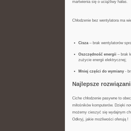
martwienia⁤ się o uciążliwy hałas.
Chłodzenie bez ‌wentylatora ma ⁣wi
Cisza
– brak wentylatorów spraw
Oszczędność energii
– brak k
zużycie energii ​elektrycznej;
Mniej⁢ części do ⁣wymiany
‍- 
Najlepsze rozwiązani
Ciche ​chłodzenie pasywne ​to obe
miłośników komputerów. ‌Dzięki n
możemy cieszyć ‍się wydajnym chło
Odkryj, jakie⁢ możliwości oferują !