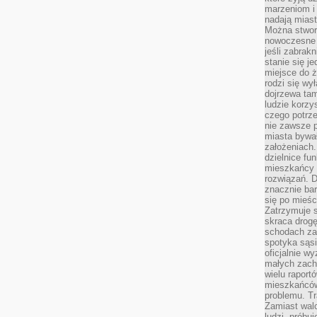
marzeniom i
nadają miast
Można stworz
nowoczesne c
jeśli zabrak
stanie się j
miejsce do ż
rodzi się wy
dojrzewa tam
ludzie korzy
czego potrze
nie zawsze p
miasta bywał
założeniach.
dzielnice fu
mieszkańcy 
rozwiązań. D
znacznie bar
się po mieśc
Zatrzymuje s
skraca drogę
schodach za
spotyka sąsi
oficjalnie wy
małych zach
wielu raport
mieszkańców,
problemu. Tr
Zamiast wal
ludzi, próbu