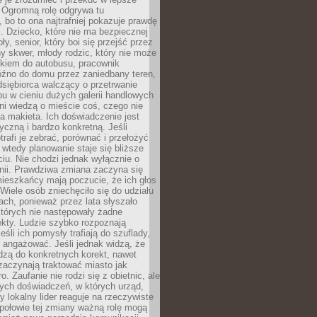
 Ogromną rolę odgrywa tu
 bo to ona najtrafniej pokazuje prawdę
i. Dziecko, które nie ma bezpiecznej
ły, senior, który boi się przejść przez
ny skwer, młody rodzic, który nie może
kiem do autobusu, pracownik
óźno do domu przez zaniedbany teren,
dsiębiorca walczący o przetrwanie
u w cieniu dużych galerii handlowych
i wiedzą o mieście coś, czego nie
 makieta. Ich doświadczenie jest
yczną i bardzo konkretną. Jeśli
rafi je zebrać, porównać i przełożyć
, wtedy planowanie staje się bliższe
iu. Nie chodzi jednak wyłącznie o
inii. Prawdziwa zmiana zaczyna się
ieszkańcy mają poczucie, że ich głos
Wiele osób zniechęciło się do udziału
ach, ponieważ przez lata słyszało
których nie następowały żadne
kty. Ludzie szybko rozpoznają
eśli ich pomysły trafiają do szuflady,
ę angażować. Jeśli jednak widzą, że
dzą do konkretnych korekt, nawet
 zaczynają traktować miasto jak
. Zaufanie nie rodzi się z obietnic, ale
ych doświadczeń, w których urząd,
zy lokalny lider reaguje na rzeczywiste
połowie tej zmiany ważną rolę mogą