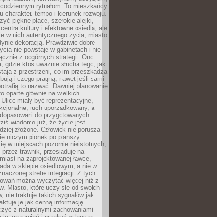
 codziennym rytuałom. To mieszkańcy
u charakter, tempo i kierunek rozwoju.
yć piękne place, szerokie alejki,
entra kultury i efektowne osiedla, ale
nie w nich autentycznego życia, miasto
edynie dekoracją. Prawdziwie dobre
ycia nie powstaje w gabinetach i nie
łącznie z odgórnych strategii. Ono
, gdzie ktoś uważnie słucha tego, jak
stają z przestrzeni, co im przeszkadza,
bują i czego pragną, nawet jeśli sami
otrafią to nazwać. Dawniej planowanie
o oparte głównie na wielkich
 Ulice miały być reprezentacyjne,
nkcjonalne, ruch uporządkowany, a
dopasowani do przygotowanych
ziś wiadomo już, że życie jest
dziej złożone. Człowiek nie porusza
ie niczym pionek po planszy.
ię w miejscach pozornie nieistotnych,
 przez trawnik, przesiaduje na
miast na zaprojektowanej ławce,
ada w sklepie osiedlowym, a nie w
znaczonej strefie integracji. Z tych
owań można wyczytać więcej niż z
ów. Miasto, które uczy się od swoich
 nie traktuje takich sygnałów jak
aktuje je jak cenną informację.
czyć z naturalnymi zachowaniami
je je zrozumieć i przekuć w lepsze