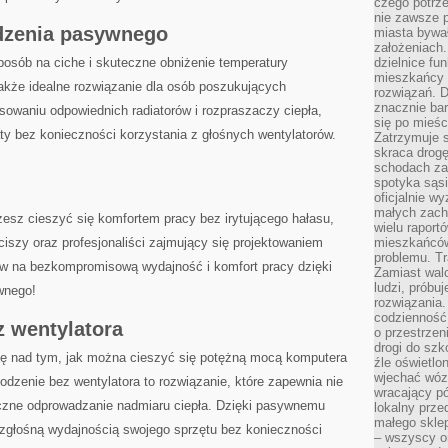
czego potrze
nie zawsze p
dzenia pasywnego
miasta bywał
założeniach.
posób na ciche i skuteczne ⁢obniżenie temperatury
dzielnice fu
mieszkańcy 
akże idealne rozwiązanie dla osób poszukujących
rozwiązań. D
znacznie bar
owaniu ⁣odpowiednich radiatorów i⁤ rozpraszaczy ciepła,
się po mieśc
ty bez konieczności korzystania z głośnych wentylatorów.
Zatrzymuje s
skraca drogę
schodach za
spotyka sąsi
oficjalnie wy
małych zach
sz cieszyć⁣ się komfortem pracy bez‍ irytującego⁣ hałasu,
wielu raport
ciszy oraz profesjonaliści zajmujący się projektowaniem
mieszkańców,
problemu. Tr
taw na bezkompromisową‍ wydajność i komfort ‌pracy dzięki
Zamiast wal
ludzi, próbu
wnego!
rozwiązania.
codzienność,
z wentylatora
o przestrzen
drogi do szko
ię nad tym, jak można cieszyć się potężną mocą ⁤komputera
źle oświetlo
wjechać wóz
odzenie bez wentylatora⁣ to rozwiązanie, które zapewnia nie
wracający p
teczne odprowadzanie nadmiaru ‌ciepła. Dzięki pasywnemu
lokalny prze
małego sklep
ezgłośną wydajnością swojego sprzętu bez konieczności
– wszyscy on