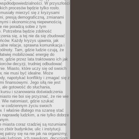
współodpowiedzialności. W przyszłości
kich procesów będzie tylko rosło.
 musiały mierzyć się z kryzysami
mi, presją demograficzną, zmianami
znymi i ekonomiczną niepewnością.
e nie poradzą sobie z tym
e. Potrzebna będzie zdolność
zenia się, a tej nie da się zbudować
ńców. Każdy kryzys ujawnia, jak
alne relacje, sprawna komunikacja i
ólnoty. Tam, gdzie ludzie czują, że
łatwiej mobilizować energię do
am, gdzie przez lata traktowano ich jak
iorców decyzji, trudniej odbudować
e. Miasto, które uczy się od swoich
, nie musi być idealne. Może
ędy, napotykać konflikty i zmagać się z
mi finansowymi. Jego siłą nie jest
 ale gotowość do słuchania,
 kursu i szanowania doświadczenia
miasto nie boi się przyznać, że nie wie
. Wie natomiast, gdzie szukać
– w codziennym życiu swoich
. I właśnie dlatego ma szansę stać
 naprawdę ludzkim, a nie tylko dobrze
anym.
 miasta coraz rzadziej są rozumiane
o zbiór budynków, ulic i instytucji.
ej patrzy się na nie jak na organizmy,
zięki ludziom, ich nawykom, decyzjom,