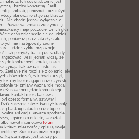
 makieta. Ich doświadczenie jest
yczną i bardzo konkretną. Jeśli
rafi je zebrać, porównać i przełożyć
, wtedy planowanie staje się bliższe
iu. Nie chodzi jednak wyłącznie o
inii. Prawdziwa zmiana zaczyna się
ieszkańcy mają poczucie, że ich głos
Wiele osób zniechęciło się do udziału
ach, ponieważ przez lata słyszało
których nie następowały żadne
kty. Ludzie szybko rozpoznają
eśli ich pomysły trafiają do szuflady,
ę angażować. Jeśli jednak widzą, że
dzą do konkretnych korekt, nawet
 zaczynają traktować miasto jak
. Zaufanie nie rodzi się z obietnic, ale
ych doświadczeń, w których urząd,
zy lokalny lider reaguje na rzeczywiste
połowie tej zmiany ważną rolę mogą
wnież nowe narzędzia komunikacji.
dawno kontakt mieszkańców z
był często formalny, sztywny i
 Dziś znacznie łatwiej tworzyć kanały
e są bardziej naturalne i dostępne.
lokalna aplikacja, otwarte spotkanie,
czy, sąsiedzka ankieta, warsztat
 albo nawet internetowe
forum
a którym mieszkańcy opisują swoje
 problemy. Samo narzędzie nie jest
e. Najważniejsze jest to, czy po