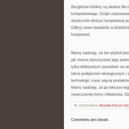
Bezgłośne kühlery są⁤ idealne dla‌ 
komputerowego. Dzięki zastosowan
skutecznie obniżyć temperaturę p
Odkryj nowe standardy w dziedzini
komputera!
Mamy ‌nadzieję,‍ że ten artykuł po
jak można wykorzystać jego⁤ poten
tylko efektywnym ‌sposobem na utr
także‌ podejściem ekologicznym i 
technologii, ⁤coraz więcej⁢ produk
Mamy nadzieję, że po lekturze ‍tego 
nowoczesnej formy chłodzenia. Dz
CATEGORIES:
REHABILITACJA I FI
Comments are closed.