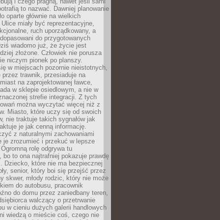
bują i czego pragną, nawet jeśli sami
otrafią to nazwać. Dawniej planowanie
o oparte głównie na wielkich
 Ulice miały być reprezentacyjne,
nkcjonalne, ruch uporządkowany, a
dopasowani do przygotowanych
ziś wiadomo już, że życie jest
dziej złożone. Człowiek nie porusza
ie niczym pionek po planszy.
ię w miejscach pozornie nieistotnych,
 przez trawnik, przesiaduje na
miast na zaprojektowanej ławce,
ada w sklepie osiedlowym, a nie w
znaczonej strefie integracji. Z tych
owań można wyczytać więcej niż z
ów. Miasto, które uczy się od swoich
 nie traktuje takich sygnałów jak
aktuje je jak cenną informację.
czyć z naturalnymi zachowaniami
je je zrozumieć i przekuć w lepsze
 Ogromną rolę odgrywa tu
 bo to ona najtrafniej pokazuje prawdę
i. Dziecko, które nie ma bezpiecznej
ły, senior, który boi się przejść przez
ny skwer, młody rodzic, który nie może
kiem do autobusu, pracownik
óźno do domu przez zaniedbany teren,
dsiębiorca walczący o przetrwanie
u w cieniu dużych galerii handlowych
i wiedzą o mieście coś, czego nie