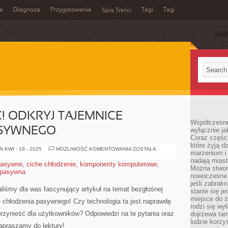
a
Diagnoza
Przygotowanie
Tagi
Tagi
Spis Treści
SUB
 ODKRYJ TAJEMNICE
Współczesne
ASYWNEGO
wyłącznie jak
Coraz części
które żyją d
BEZGŁOŚNA
 KWI - 18 - 2025
MOŻLIWOŚĆ KOMENTOWANIA
ZOSTAŁA
marzeniom i
MOC!
ODKRYJ
nadają miast
pasywne
,
ciche chłodzenie
,
komponenty komputerowe
,
TAJEMNICE
Można stworz
 pasywna
CHŁODZENIA
nowoczesne c
PASYWNEGO
jeśli zabrak
liśmy dla ⁤was fascynujący artykuł na temat‍ bezgłośnej
stanie się j
miejsce do ż
 chłodzenia⁤ pasywnego!‍ Czy technologia ⁤ta jest naprawdę
rodzi się wy
przynieść dla użytkowników? Odpowiedzi na te pytania oraz
dojrzewa tam
ludzie korzy
Zapraszamy ​do lektury!