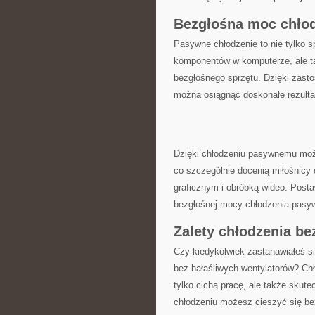
Bezgłośna moc ⁤chło
Pasywne chłodzenie to nie tylko s
komponentów w komputerze, ⁢ale t
bezgłośnego sprzętu. Dzięki zastos
można osiągnąć doskonałe rezulta
Dzięki chłodzeniu‌ pasywnemu może
co szczególnie docenią miłośnicy 
graficznym​ i obróbką wideo. ‌Pos
bezgłośnej mocy chłodzenia ⁣pasy
Zalety chłodzenia be
Czy kiedykolwiek zastanawiałeś ⁣s
bez hałaśliwych wentylatorów? Chł
tylko cichą pracę, ale ⁤także ⁣sku
chłodzeniu⁤ możesz cieszyć się‌ b