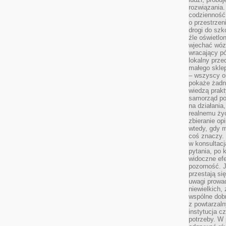
rozwiązania.
codzienność,
o przestrzen
drogi do szko
źle oświetlo
wjechać wóz
wracający p
lokalny prze
małego sklep
– wszyscy on
pokaże żadna
wiedzą prakt
samorząd pot
na działania
realnemu życ
zbieranie op
wtedy, gdy m
coś znaczy. 
w konsultacj
pytania, po 
widoczne efe
pozorność. J
przestają si
uwagi prowa
niewielkich,
wspólne dobro
z powtarzaln
instytucja c
potrzeby. W 