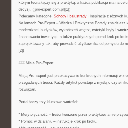
którym teoria łączy się z praktyką, a każda publikacja ma na cel
decyzji. ([pro-expert.com.pl][1])
Polecamy kategorie:
Schody i balustrady
i Inspiracje z różnych kul
Na łamach Pro-Expert – Wiedza i Praktyczne Porady znajdziesz k
modernizacji budynków, wykończeń wnętrz, estetyki bryły i wnętrza,
finansowania inwestycji, a także praktycznych porad krok po kroku
zaprojektowany tak, aby prowadzić użytkownika od pomysłu do real
[2])
### Misja Pro-Expert
Misją Pro-Expert jest przekazywanie konkretnych informacji w zro
przegadanych treści. Każdy artykuł powstaje z myślą o czytelni
rozwiązań.
Portal łączy trzy kluczowe wartości:
* Merytoryczność – treści tworzone przez praktyków, a nie przyp
* Pomoc w działaniu – instrukcje krok po kroku.