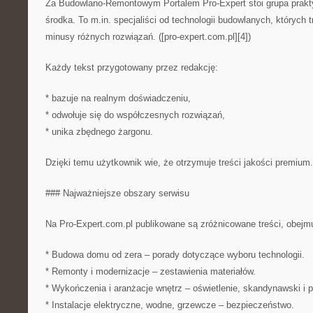
Za Budowlano-Remontowym Portalem Pro-Expert stoi grupa prakty
środka. To m.in. specjaliści od technologii budowlanych, których t
minusy różnych rozwiązań. ([pro-expert.com.pl][4])
Każdy tekst przygotowany przez redakcję:
* bazuje na realnym doświadczeniu,
* odwołuje się do współczesnych rozwiązań,
* unika zbędnego żargonu.
Dzięki temu użytkownik wie, że otrzymuje treści jakości premium.
### Najważniejsze obszary serwisu
Na Pro-Expert.com.pl publikowane są zróżnicowane treści, obejmu
* Budowa domu od zera – porady dotyczące wyboru technologii.
* Remonty i modernizacje – zestawienia materiałów.
* Wykończenia i aranżacje wnętrz – oświetlenie, skandynawski i p
* Instalacje elektryczne, wodne, grzewcze – bezpieczeństwo.