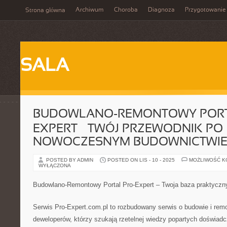
Archiwum
Choroba
Diagnoza
Przygotowanie
Strona główna
SALA
BUDOWLANO-REMONTOWY PORT
EXPERT – TWÓJ PRZEWODNIK PO
NOWOCZESNYM BUDOWNICTWI
POSTED BY ADMIN
POSTED ON LIS - 10 - 2025
MOŻLIWOŚĆ 
WYŁĄCZONA
Budowlano-Remontowy Portal Pro-Expert – Twoja baza praktyczn
Serwis Pro-Expert.com.pl to rozbudowany serwis o budowie i rem
deweloperów, którzy szukają rzetelnej wiedzy popartych doświadc