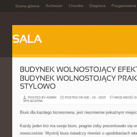
Archiwum
Choroba
Diagnoza
Przygotowanie
Strona główna
SALA
BUDYNEK WOLNOSTOJĄCY EFEK
BUDYNEK WOLNOSTOJĄCY PRAKT
STYLOWO
POSTED BY ADMIN
POSTED ON SIE - 19 - 2025
MOŻLIWOŚĆ 
WYŁĄCZONA
Biuro dla każdego biznesmena, jest niezmiernie pokaźnym miejs
Każdy jeden kto ma swoje biuro, pragnie żeby prezentowało się o
nowocześnie. Wystrój biura świadczy również o upodobaniach właś