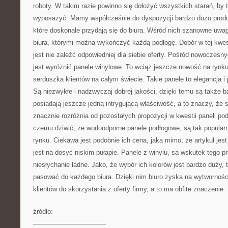
roboty. W takim razie powinno się dołożyć wszystkich starań, by 
wyposażyć. Mamy współcześnie do dyspozycji bardzo dużo pro
które doskonale przydają się do biura. Wśród nich szanowne uw
biura, którymi można wykończyć każdą podłogę. Dobór w tej kwesti
jest nie zaleźć odpowiedniej dla siebie oferty. Pośród nowoczesn
jest wyróżnić panele winylowe. To wciąż jeszcze nowość na rynku,
serduszka klientów na całym świecie. Takie panele to elegancja 
Są niezwykłe i nadzwyczaj dobrej jakości, dzięki temu są także b
posiadają jeszcze jedną intrygującą właściwość, a to znaczy, że 
znacznie rozróżnia od pozostałych propozycji w kwestii paneli po
czemu dziwić, że wodoodporne panele podłogowe, są tak popularn
rynku. Ciekawa jest podobnie ich cena, jaka mimo, że artykuł jes
jest na dosyć niskim pułapie. Panele z winylu, są wskutek tego p
niesłychanie ładne. Jako, że wybór ich kolorów jest bardzo duży,
pasować do każdego biura. Dzięki nim biuro zyska na wytworności
klientów do skorzystania z oferty firmy, a to ma obfite znaczenie.
źródło:
———————————