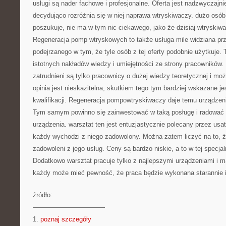
usługi są nader fachowe i profesjonalne. Oferta jest nadzwyczajn
decydująco rozróżnia się w niej naprawa wtryskiwaczy. dużo osób 
poszukuje, nie ma w tym nic ciekawego, jako że dzisiaj wtryskiw
Regeneracja pomp wtryskowych to także usługa mile widziana prz
podejrzanego w tym, że tyle osób z tej oferty podobnie użytkuje
istotnych nakładów wiedzy i umiejętności ze strony pracowników. 
zatrudnieni są tylko pracownicy o dużej wiedzy teoretycznej i moż
opinia jest nieskazitelna, skutkiem tego tym bardziej wskazane je
kwalifikacji. Regeneracja pompowtryskiwaczy daje temu urządzen
Tym samym powinno się zainwestować w taką posługę i radować s
urządzenia. warsztat ten jest entuzjastycznie polecany przez usa
każdy wychodzi z niego zadowolony. Można zatem liczyć na to, 
zadowoleni z jego usług. Ceny są bardzo niskie, a to w tej specja
Dodatkowo warsztat pracuje tylko z najlepszymi urządzeniami i 
każdy może mieć pewność, że praca będzie wykonana starannie 
źródło:
———————————
1.
poznaj szczegóły