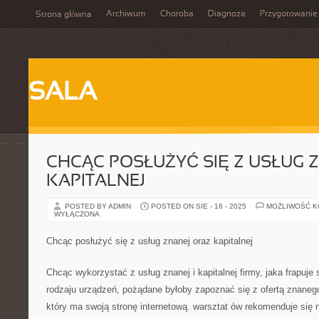
Archiwum
Choroba
Diagnoza
Przygotowanie
Strona główna
SALA
CHCĄC POSŁUŻYĆ SIĘ Z USŁUG 
KAPITALNEJ
POSTED BY ADMIN
POSTED ON SIE - 16 - 2025
MOŻLIWOŚĆ 
WYŁĄCZONA
Chcąc posłużyć się z usług znanej oraz kapitalnej
Chcąc wykorzystać z usług znanej i kapitalnej firmy, jaka frapuje
rodzaju urządzeń, pożądane byłoby zapoznać się z ofertą znaneg
który ma swoją stronę internetową. warsztat ów rekomenduje się n