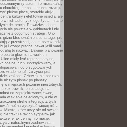
 codziennym rytuałom. To mieszkańcy
u charakter, tempo i kierunek rozwoju.
yć piękne place, szerokie alejki,
entra kultury i efektowne osiedla, ale
nie w nich autentycznego życia, miasto
edynie dekoracją. Prawdziwie dobre
ycia nie powstaje w gabinetach i nie
łącznie z odgórnych strategii. Ono
, gdzie ktoś uważnie słucha tego, jak
stają z przestrzeni, co im przeszkadza,
bują i czego pragną, nawet jeśli sami
otrafią to nazwać. Dawniej planowanie
o oparte głównie na wielkich
 Ulice miały być reprezentacyjne,
nkcjonalne, ruch uporządkowany, a
dopasowani do przygotowanych
ziś wiadomo już, że życie jest
dziej złożone. Człowiek nie porusza
ie niczym pionek po planszy.
ię w miejscach pozornie nieistotnych,
 przez trawnik, przesiaduje na
miast na zaprojektowanej ławce,
ada w sklepie osiedlowym, a nie w
znaczonej strefie integracji. Z tych
owań można wyczytać więcej niż z
ów. Miasto, które uczy się od swoich
 nie traktuje takich sygnałów jak
aktuje je jak cenną informację.
czyć z naturalnymi zachowaniami
je je zrozumieć i przekuć w lepsze