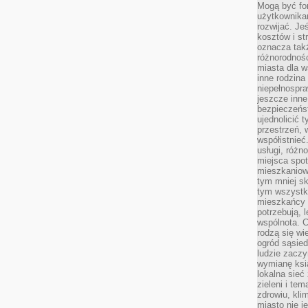
Mogą być fo
użytkownikam
rozwijać. Je
kosztów i st
oznacza tak
różnorodnośc
miasta dla w
inne rodzina
niepełnospra
jeszcze inne
bezpieczeńst
ujednolicić t
przestrzeń, 
współistnieć
usługi, różn
miejsca spot
mieszkaniow
tym mniej sk
tym wszystki
mieszkańcy u
potrzebują, 
wspólnota. C
rodzą się wi
ogród sąsied
ludzie zaczy
wymianę ksi
lokalna sieć
zieleni i te
zdrowiu, kli
miasto nie j