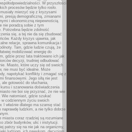
współodpowiedzialności. W przyszłości
kich procesów będzie tylko rosło.
 musiały mierzyć się z kryzysami
mi, presją demograficzną, zmianami
znymi i ekonomiczną niepewnością.
e nie poradzą sobie z tym
e. Potrzebna będzie zdolność
zenia się, a tej nie da się zbudować
ńców. Każdy kryzys ujawnia, jak
alne relacje, sprawna komunikacja i
ólnoty. Tam, gdzie ludzie czują, że
łatwiej mobilizować energię do
am, gdzie przez lata traktowano ich jak
iorców decyzji, trudniej odbudować
e. Miasto, które uczy się od swoich
, nie musi być idealne. Może
ędy, napotykać konflikty i zmagać się z
mi finansowymi. Jego siłą nie jest
 ale gotowość do słuchania,
 kursu i szanowania doświadczenia
miasto nie boi się przyznać, że nie wie
. Wie natomiast, gdzie szukać
– w codziennym życiu swoich
. I właśnie dlatego ma szansę stać
 naprawdę ludzkim, a nie tylko dobrze
anym.
 miasta coraz rzadziej są rozumiane
o zbiór budynków, ulic i instytucji.
ej patrzy się na nie jak na organizmy,
zięki ludziom, ich nawykom, decyzjom,