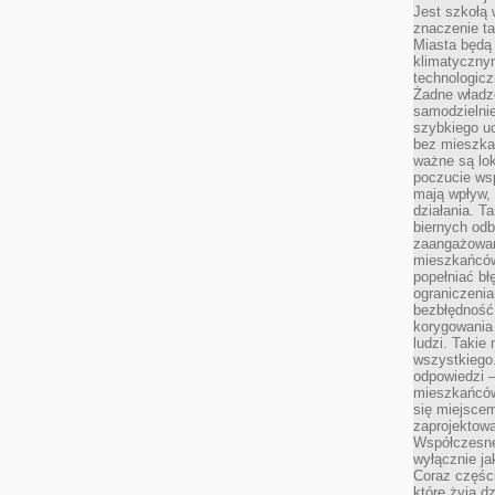
Jest szkołą 
znaczenie ta
Miasta będą
klimatyczny
technologic
Żadne władz
samodzielni
szybkiego uc
bez mieszka
ważne są lok
poczucie wsp
mają wpływ, 
działania. T
biernych odb
zaangażowani
mieszkańców
popełniać bł
ograniczenia
bezbłędność,
korygowania
ludzi. Takie 
wszystkiego
odpowiedzi 
mieszkańców
się miejscem
zaprojektow
Współczesne
wyłącznie jak
Coraz części
które żyją d