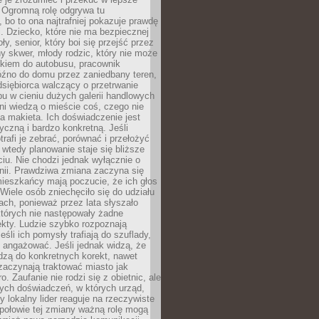
 Ogromną rolę odgrywa tu
 bo to ona najtrafniej pokazuje prawdę
i. Dziecko, które nie ma bezpiecznej
ły, senior, który boi się przejść przez
ny skwer, młody rodzic, który nie może
kiem do autobusu, pracownik
óźno do domu przez zaniedbany teren,
dsiębiorca walczący o przetrwanie
u w cieniu dużych galerii handlowych
i wiedzą o mieście coś, czego nie
 makieta. Ich doświadczenie jest
yczną i bardzo konkretną. Jeśli
rafi je zebrać, porównać i przełożyć
, wtedy planowanie staje się bliższe
iu. Nie chodzi jednak wyłącznie o
inii. Prawdziwa zmiana zaczyna się
ieszkańcy mają poczucie, że ich głos
Wiele osób zniechęciło się do udziału
ach, ponieważ przez lata słyszało
których nie następowały żadne
kty. Ludzie szybko rozpoznają
eśli ich pomysły trafiają do szuflady,
ę angażować. Jeśli jednak widzą, że
dzą do konkretnych korekt, nawet
 zaczynają traktować miasto jak
. Zaufanie nie rodzi się z obietnic, ale
ych doświadczeń, w których urząd,
zy lokalny lider reaguje na rzeczywiste
połowie tej zmiany ważną rolę mogą