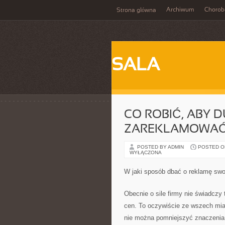
Archiwum
Chorob
Strona główna
SALA
CO ROBIĆ, ABY 
ZAREKLAMOWAĆ 
POSTED BY ADMIN
POSTED ON 
WYŁĄCZONA
W jaki sposób dbać o reklamę swo
Obecnie o sile firmy nie świadczy 
cen. To oczywiście ze wszech miar
nie można pomniejszyć znaczenia 