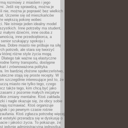
rmą rozmowy z miastem i jego
i. Jeśli się sprawdzą, można je
śli nie, można je poprawić bez wielkich
rat. Uczenie się od mieszkańców
że większą pokorę wobec
i. Nie istnieje jeden idealny model
szystkich. Inne potrzeby ma student,
 z małymi dziećmi, inne osoba z
wnością, inne przedsiębiorca, a
 senior szukający spokoju i
wa. Dobre miasto nie próbuje na siłę
ych potrzeb, ale stara się tworzyć
w której różne style życia mogą
. Dlatego tak ważne są elastyczne
orodne formy transportu, dostępne
kań i zrównoważona polityka
a. Im bardziej złożone społeczeństwo,
uteczne stają się proste recepty. W
m szczególnie interesujące jest to, że
czą miasto nie tylko tego, czego
lecz także tego, kim chcą być jako
zasami z pozornie małych inicjatyw
elkie zmiany mentalne. Ktoś zakłada
zki i nagle okazuje się, że obcy sobie
nają rozmawiać. Ktoś organizuje
ążek i po pewnym czasie rośnie
 zaufania. Ktoś zgłasza potrzebę więcej
mat estetyki przeradza się w dyskusję o
macie i jakości życia. To pokazuje, że
est jedynie administracyjną jednostką.