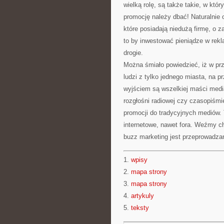
wielką rolę, są także takie, w któ
promocję należy dbać! Naturalnie
które posiadają niedużą firmę, o 
to by inwestować pieniądze w rekl
drogie.
Można śmiało powiedzieć, iż w przy
ludzi z tylko jednego miasta, na 
wyjściem są wszelkiej maści media
rozgłośni radiowej czy czasopiśmi
promocji do tradycyjnych mediów.
internetowe, nawet fora. Weźmy c
buzz marketing jest przeprowadza
1.
wpisy
2.
mapa strony
3.
mapa strony
4.
artykuly
5.
teksty