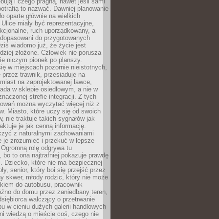
bują i czego pragną, nawet jeśli sami
otrafią to nazwać. Dawniej planowanie
o oparte głównie na wielkich
 Ulice miały być reprezentacyjne,
nkcjonalne, ruch uporządkowany, a
dopasowani do przygotowanych
ziś wiadomo już, że życie jest
dziej złożone. Człowiek nie porusza
ie niczym pionek po planszy.
ię w miejscach pozornie nieistotnych,
 przez trawnik, przesiaduje na
miast na zaprojektowanej ławce,
ada w sklepie osiedlowym, a nie w
znaczonej strefie integracji. Z tych
owań można wyczytać więcej niż z
ów. Miasto, które uczy się od swoich
 nie traktuje takich sygnałów jak
aktuje je jak cenną informację.
czyć z naturalnymi zachowaniami
je je zrozumieć i przekuć w lepsze
 Ogromną rolę odgrywa tu
 bo to ona najtrafniej pokazuje prawdę
i. Dziecko, które nie ma bezpiecznej
ły, senior, który boi się przejść przez
ny skwer, młody rodzic, który nie może
kiem do autobusu, pracownik
óźno do domu przez zaniedbany teren,
dsiębiorca walczący o przetrwanie
u w cieniu dużych galerii handlowych
i wiedzą o mieście coś, czego nie