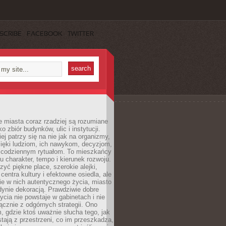
SCRIBE
FACEBOOK
TWITTER
 miasta coraz rzadziej są rozumiane
o zbiór budynków, ulic i instytucji.
ej patrzy się na nie jak na organizmy,
zięki ludziom, ich nawykom, decyzjom,
 codziennym rytuałom. To mieszkańcy
u charakter, tempo i kierunek rozwoju.
yć piękne place, szerokie alejki,
entra kultury i efektowne osiedla, ale
nie w nich autentycznego życia, miasto
edynie dekoracją. Prawdziwie dobre
ycia nie powstaje w gabinetach i nie
łącznie z odgórnych strategii. Ono
, gdzie ktoś uważnie słucha tego, jak
stają z przestrzeni, co im przeszkadza,