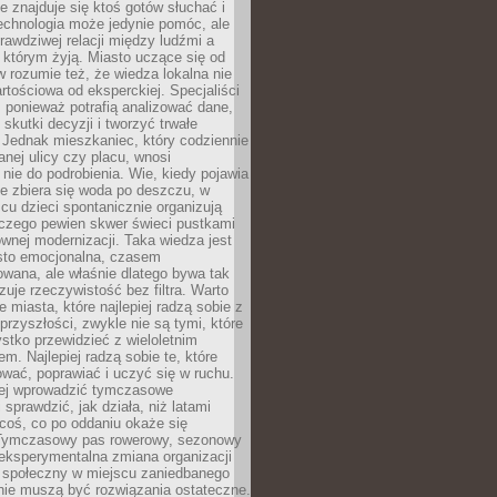
ie znajduje się ktoś gotów słuchać i
echnologia może jedynie pomóc, ale
prawdziwej relacji między ludźmi a
którym żyją. Miasto uczące się od
rozumie też, że wiedza lokalna nie
artościowa od eksperckiej. Specjaliści
, ponieważ potrafią analizować dane,
skutki decyzji i tworzyć trwałe
 Jednak mieszkaniec, który codziennie
anej ulicy czy placu, wnosi
nie do podrobienia. Wie, kiedy pojawia
zie zbiera się woda po deszczu, w
cu dzieci spontanicznie organizują
aczego pewien skwer świeci pustkami
nej modernizacji. Taka wiedza jest
sto emocjonalna, czasem
wana, ale właśnie dlatego bywa tak
uje rzeczywistość bez filtra. Warto
 miasta, które najlepiej radzą sobie z
rzyszłości, zwykle nie są tymi, które
stko przewidzieć z wieloletnim
m. Najlepiej radzą sobie te, które
tować, poprawiać i uczyć się w ruchu.
ej wprowadzić tymczasowe
 sprawdzić, jak działa, niż latami
coś, co po oddaniu okaże się
. Tymczasowy pas rowerowy, sezonowy
eksperymentalna zmiana organizacji
d społeczny w miejscu zaniedbanego
nie muszą być rozwiązania ostateczne.