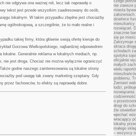
czego potrze
rych nie odgrywa ona ważnej roli, lecz tak naprawdę o
nie zawsze p
miasta bywał
 owy tekst jest przede wszystkim zaadresowany do osób,
założeniach.
zasięgu lokalnym. W takim przypadku zbędne jest chociażby
dzielnice fu
mieszkańcy 
amę ogólnokrajową, a szczególnie, że to mało realne i
rozwiązań. D
znacznie bar
się po mieśc
padku takiej firmy, która głównie swoją ofertę kieruje do
Zatrzymuje s
skraca drogę
przykład Gorzowa Wielkopolskiego, najbardziej odpowiednim
schodach za
 lokalne. Generalnie reklama w lokalnych mediach, np.
spotyka sąsi
oficjalnie wy
e, nie jest droga. Chociaż nie można wyłącznie ograniczyć
małych zach
 Także godne naszego zainteresowania są lokalne strony
wielu raport
mieszkańców,
hociażby pod uwagę tak zwany marketing szeptany. Gdy
problemu. Tr
Zamiast wal
ny przez fachowców, to efekty są naprawdę dobre.
ludzi, próbu
rozwiązania.
codzienność,
o przestrzen
drogi do szko
źle oświetlo
wjechać wóz
wracający p
lokalny prze
małego sklep
– wszyscy on