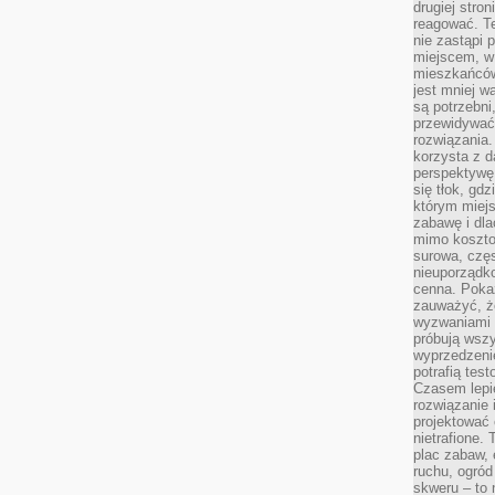
drugiej stron
reagować. T
nie zastąpi 
miejscem, w 
mieszkańców 
jest mniej w
są potrzebni
przewidywać 
rozwiązania.
korzysta z d
perspektywę 
się tłok, gd
którym miejs
zabawę i dl
mimo kosztow
surowa, czę
nieuporządko
cenna. Pokaz
zauważyć, że
wyzwaniami p
próbują wszy
wyprzedzenie
potrafią tes
Czasem lepi
rozwiązanie i
projektować 
nietrafione
plac zabaw, 
ruchu, ogró
skweru – to 