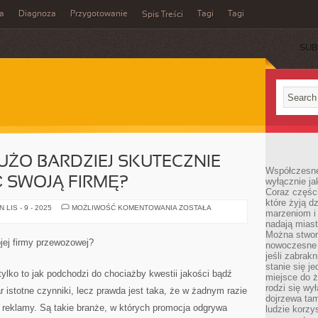
a
Diagnoza
Przygotowanie
Tagi
Tagi
Spis Treści
SUB
DUŻO BARDZIEJ SKUTECZNIE
Współczesne
SWOJĄ FIRMĘ?
wyłącznie jak
Coraz części
które żyją d
CO
LIS - 9 - 2025
MOŻLIWOŚĆ KOMENTOWANIA
ZOSTAŁA
marzeniom i
ROBIĆ,
ABY
nadają miast
DUŻO
Można stworz
BARDZIEJ
jej firmy przewozowej?
nowoczesne c
SKUTECZNIE
ZAREKLAMOWAĆ
jeśli zabrak
SWOJĄ
stanie się j
FIRMĘ?
tylko to jak podchodzi do chociażby kwestii jakości bądź
miejsce do ż
rodzi się wy
 istotne czynniki, lecz prawda jest taka, że w żadnym razie
dojrzewa tam
reklamy. Są takie branże, w których promocja odgrywa
ludzie korzy