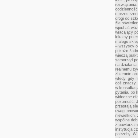
rozwiązania.
codzienność,
o przestrzen
drogi do szko
źle oświetlo
wjechać wóz
wracający p
lokalny prze
małego sklep
– wszyscy on
pokaże żadna
wiedzą prakt
samorząd pot
na działania
realnemu życ
zbieranie op
wtedy, gdy m
coś znaczy. 
w konsultacj
pytania, po 
widoczne efe
pozorność. J
przestają si
uwagi prowa
niewielkich,
wspólne dobro
z powtarzaln
instytucja c
potrzeby. W 