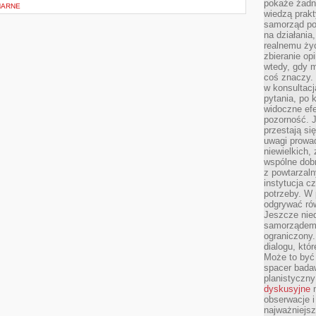
pokaże żadna
NARNE
wiedzą prakt
samorząd pot
na działania
realnemu życ
zbieranie op
wtedy, gdy m
coś znaczy. 
w konsultacj
pytania, po 
widoczne efe
pozorność. J
przestają si
uwagi prowa
niewielkich,
wspólne dobro
z powtarzaln
instytucja c
potrzeby. W 
odgrywać ró
Jeszcze nie
samorządem 
ograniczony.
dialogu, któr
Może to być 
spacer badaw
planistyczny
dyskusyjne
n
obserwacje i
najważniejsz