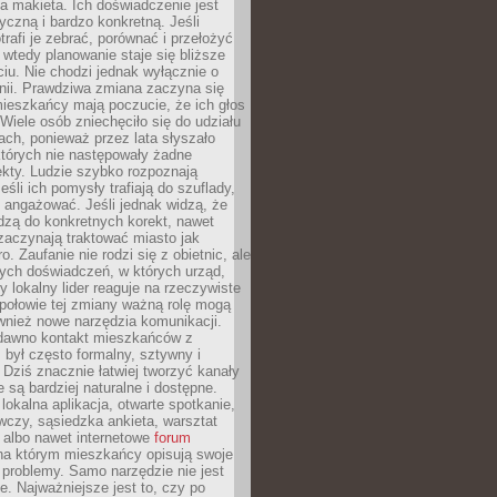
 makieta. Ich doświadczenie jest
yczną i bardzo konkretną. Jeśli
rafi je zebrać, porównać i przełożyć
, wtedy planowanie staje się bliższe
iu. Nie chodzi jednak wyłącznie o
inii. Prawdziwa zmiana zaczyna się
ieszkańcy mają poczucie, że ich głos
Wiele osób zniechęciło się do udziału
ach, ponieważ przez lata słyszało
których nie następowały żadne
kty. Ludzie szybko rozpoznają
eśli ich pomysły trafiają do szuflady,
ę angażować. Jeśli jednak widzą, że
dzą do konkretnych korekt, nawet
 zaczynają traktować miasto jak
. Zaufanie nie rodzi się z obietnic, ale
ych doświadczeń, w których urząd,
zy lokalny lider reaguje na rzeczywiste
połowie tej zmiany ważną rolę mogą
wnież nowe narzędzia komunikacji.
dawno kontakt mieszkańców z
był często formalny, sztywny i
 Dziś znacznie łatwiej tworzyć kanały
e są bardziej naturalne i dostępne.
lokalna aplikacja, otwarte spotkanie,
czy, sąsiedzka ankieta, warsztat
 albo nawet internetowe
forum
a którym mieszkańcy opisują swoje
 problemy. Samo narzędzie nie jest
e. Najważniejsze jest to, czy po