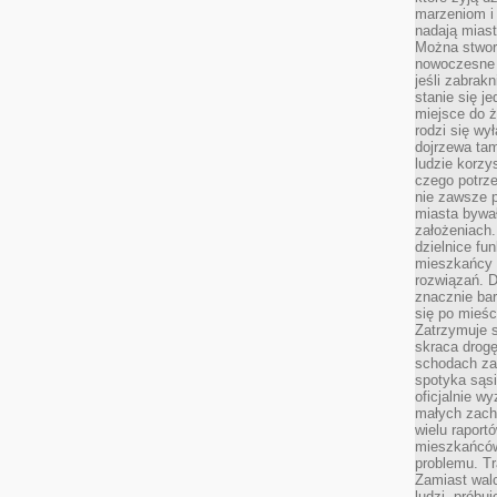
marzeniom i
nadają miast
Można stworz
nowoczesne c
jeśli zabrak
stanie się j
miejsce do ż
rodzi się wy
dojrzewa tam
ludzie korzy
czego potrze
nie zawsze p
miasta bywał
założeniach.
dzielnice fu
mieszkańcy 
rozwiązań. D
znacznie bar
się po mieśc
Zatrzymuje s
skraca drogę
schodach za
spotyka sąsi
oficjalnie wy
małych zach
wielu raport
mieszkańców,
problemu. Tr
Zamiast wal
ludzi, próbu