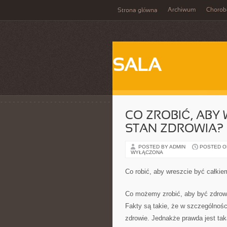
Archiwum
Chorob
Strona główna
SALA
CO ZROBIĆ, ABY
STAN ZDROWIA?
POSTED BY ADMIN
POSTED ON
WYŁĄCZONA
Co robić, aby wreszcie być całki
Co możemy zrobić, aby być zdro
Fakty są takie, że w szczególnośc
zdrowie. Jednakże prawda jest taka