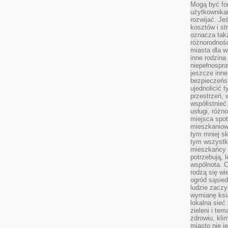
Mogą być fo
użytkownikam
rozwijać. Je
kosztów i st
oznacza tak
różnorodnośc
miasta dla w
inne rodzina
niepełnospra
jeszcze inne
bezpieczeńst
ujednolicić t
przestrzeń, 
współistnieć
usługi, różn
miejsca spot
mieszkaniow
tym mniej sk
tym wszystki
mieszkańcy u
potrzebują, 
wspólnota. C
rodzą się wi
ogród sąsied
ludzie zaczy
wymianę ksi
lokalna sieć
zieleni i te
zdrowiu, kli
miasto nie j