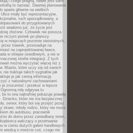
bują i czego pragną, nawet jeśli sami
otrafią to nazwać. Dawniej planowanie
o oparte głównie na wielkich
 Ulice miały być reprezentacyjne,
nkcjonalne, ruch uporządkowany, a
dopasowani do przygotowanych
ziś wiadomo już, że życie jest
dziej złożone. Człowiek nie porusza
ie niczym pionek po planszy.
ię w miejscach pozornie nieistotnych,
 przez trawnik, przesiaduje na
miast na zaprojektowanej ławce,
ada w sklepie osiedlowym, a nie w
znaczonej strefie integracji. Z tych
owań można wyczytać więcej niż z
ów. Miasto, które uczy się od swoich
 nie traktuje takich sygnałów jak
aktuje je jak cenną informację.
czyć z naturalnymi zachowaniami
je je zrozumieć i przekuć w lepsze
 Ogromną rolę odgrywa tu
 bo to ona najtrafniej pokazuje prawdę
i. Dziecko, które nie ma bezpiecznej
ły, senior, który boi się przejść przez
ny skwer, młody rodzic, który nie może
kiem do autobusu, pracownik
óźno do domu przez zaniedbany teren,
dsiębiorca walczący o przetrwanie
u w cieniu dużych galerii handlowych
i wiedzą o mieście coś, czego nie