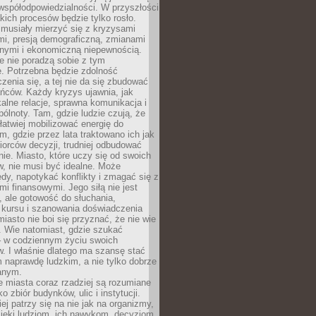
współodpowiedzialności. W przyszłości
kich procesów będzie tylko rosło.
 musiały mierzyć się z kryzysami
mi, presją demograficzną, zmianami
znymi i ekonomiczną niepewnością.
e nie poradzą sobie z tym
e. Potrzebna będzie zdolność
zenia się, a tej nie da się zbudować
ńców. Każdy kryzys ujawnia, jak
alne relacje, sprawna komunikacja i
ólnoty. Tam, gdzie ludzie czują, że
łatwiej mobilizować energię do
am, gdzie przez lata traktowano ich jak
iorców decyzji, trudniej odbudować
e. Miasto, które uczy się od swoich
, nie musi być idealne. Może
ędy, napotykać konflikty i zmagać się z
mi finansowymi. Jego siłą nie jest
 ale gotowość do słuchania,
 kursu i szanowania doświadczenia
miasto nie boi się przyznać, że nie wie
. Wie natomiast, gdzie szukać
– w codziennym życiu swoich
. I właśnie dlatego ma szansę stać
 naprawdę ludzkim, a nie tylko dobrze
anym.
 miasta coraz rzadziej są rozumiane
o zbiór budynków, ulic i instytucji.
ej patrzy się na nie jak na organizmy,
zięki ludziom, ich nawykom, decyzjom,