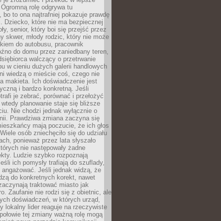
 Ogromną rolę odgrywa tu
 bo to ona najtrafniej pokazuje prawdę
i. Dziecko, które nie ma bezpiecznej
ły, senior, który boi się przejść przez
ny skwer, młody rodzic, który nie może
kiem do autobusu, pracownik
óźno do domu przez zaniedbany teren,
dsiębiorca walczący o przetrwanie
u w cieniu dużych galerii handlowych
i wiedzą o mieście coś, czego nie
 makieta. Ich doświadczenie jest
yczną i bardzo konkretną. Jeśli
rafi je zebrać, porównać i przełożyć
, wtedy planowanie staje się bliższe
iu. Nie chodzi jednak wyłącznie o
inii. Prawdziwa zmiana zaczyna się
ieszkańcy mają poczucie, że ich głos
Wiele osób zniechęciło się do udziału
ach, ponieważ przez lata słyszało
których nie następowały żadne
kty. Ludzie szybko rozpoznają
eśli ich pomysły trafiają do szuflady,
ę angażować. Jeśli jednak widzą, że
dzą do konkretnych korekt, nawet
 zaczynają traktować miasto jak
. Zaufanie nie rodzi się z obietnic, ale
ych doświadczeń, w których urząd,
zy lokalny lider reaguje na rzeczywiste
połowie tej zmiany ważną rolę mogą