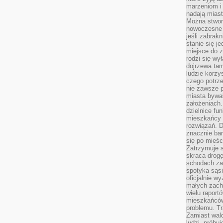
marzeniom i
nadają miast
Można stworz
nowoczesne c
jeśli zabrak
stanie się j
miejsce do ż
rodzi się wy
dojrzewa tam
ludzie korzy
czego potrze
nie zawsze p
miasta bywał
założeniach.
dzielnice fu
mieszkańcy 
rozwiązań. D
znacznie bar
się po mieśc
Zatrzymuje s
skraca drogę
schodach za
spotyka sąsi
oficjalnie wy
małych zach
wielu raport
mieszkańców,
problemu. Tr
Zamiast wal
ludzi, próbu