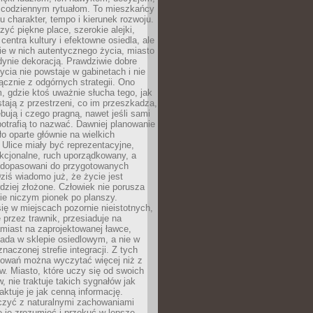
 codziennym rytuałom. To mieszkańcy
u charakter, tempo i kierunek rozwoju.
yć piękne place, szerokie alejki,
entra kultury i efektowne osiedla, ale
nie w nich autentycznego życia, miasto
edynie dekoracją. Prawdziwie dobre
ycia nie powstaje w gabinetach i nie
łącznie z odgórnych strategii. Ono
, gdzie ktoś uważnie słucha tego, jak
stają z przestrzeni, co im przeszkadza,
bują i czego pragną, nawet jeśli sami
otrafią to nazwać. Dawniej planowanie
o oparte głównie na wielkich
 Ulice miały być reprezentacyjne,
nkcjonalne, ruch uporządkowany, a
dopasowani do przygotowanych
ziś wiadomo już, że życie jest
dziej złożone. Człowiek nie porusza
ie niczym pionek po planszy.
ię w miejscach pozornie nieistotnych,
 przez trawnik, przesiaduje na
miast na zaprojektowanej ławce,
ada w sklepie osiedlowym, a nie w
znaczonej strefie integracji. Z tych
owań można wyczytać więcej niż z
ów. Miasto, które uczy się od swoich
 nie traktuje takich sygnałów jak
aktuje je jak cenną informację.
czyć z naturalnymi zachowaniami
je je zrozumieć i przekuć w lepsze