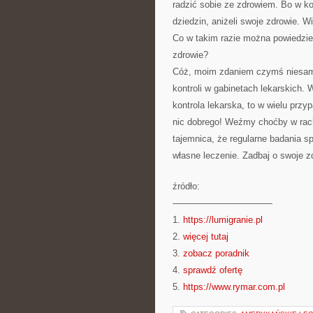
radzić sobie ze zdrowiem. Bo w k
dziedzin, aniżeli swoje zdrowie. 
Co w takim razie można powiedzie
zdrowie?
Cóż, moim zdaniem czymś niesamo
kontroli w gabinetach lekarskich. 
kontrola lekarska, to w wielu prz
nic dobrego! Weźmy choćby w rac
tajemnica, że regularne badania 
własne leczenie. Zadbaj o swoje z
źródło:
———————————
1.
https://lumigranie.pl
2.
więcej tutaj
3.
zobacz poradnik
4.
sprawdź ofertę
5.
https://www.rymar.com.pl