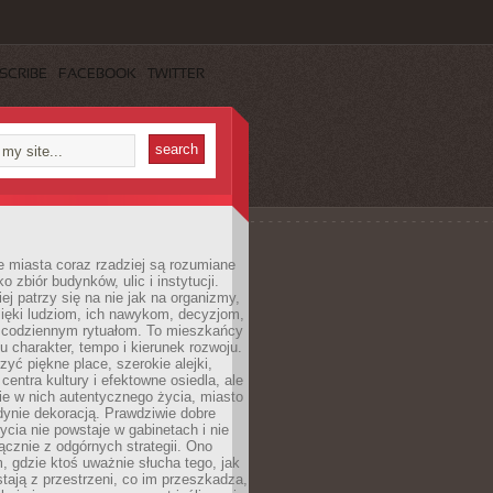
SCRIBE
FACEBOOK
TWITTER
 miasta coraz rzadziej są rozumiane
o zbiór budynków, ulic i instytucji.
ej patrzy się na nie jak na organizmy,
zięki ludziom, ich nawykom, decyzjom,
 codziennym rytuałom. To mieszkańcy
u charakter, tempo i kierunek rozwoju.
yć piękne place, szerokie alejki,
entra kultury i efektowne osiedla, ale
nie w nich autentycznego życia, miasto
edynie dekoracją. Prawdziwie dobre
ycia nie powstaje w gabinetach i nie
łącznie z odgórnych strategii. Ono
, gdzie ktoś uważnie słucha tego, jak
stają z przestrzeni, co im przeszkadza,