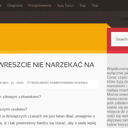
a
Diagnoza
Przygotowanie
Tagi
Tagi
Spis Treści
SUB
 WRESZCIE NIE NARZEKAĆ NA
Współczesne
wyłącznie jak
Coraz części
które żyją d
CO
 MAJ - 11 - 2025
MOŻLIWOŚĆ KOMENTOWANIA
ZOSTAŁA
marzeniom i
ZROBIĆ,
ABY
nadają miast
WRESZCIE
Można stworz
NIE
em zdrowym człowiekiem?
NARZEKAĆ
nowoczesne c
NA
jeśli zabrak
STAN
stanie się j
ZDROWIA?
wszymi osobami?
miejsce do ż
rodzi się wy
i w dzisiejszych czasach nie jest łatwo dbać umiejętnie o
dojrzewa tam
, iż i tak powinniśmy bardzo się starać, aby o wiele lepiej
ludzie korzy