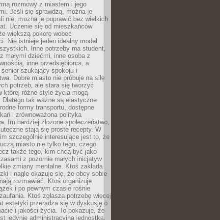
rmą rozmowy z miastem i jego
i. Jeśli się sprawdzą, można je
śli nie, można je poprawić bez wielkich
rat. Uczenie się od mieszkańców
że większą pokorę wobec
i. Nie istnieje jeden idealny model
szystkich. Inne potrzeby ma student,
 z małymi dziećmi, inne osoba z
wnością, inne przedsiębiorca, a
 senior szukający spokoju i
wa. Dobre miasto nie próbuje na siłę
ych potrzeb, ale stara się tworzyć
w której różne style życia mogą
. Dlatego tak ważne są elastyczne
orodne formy transportu, dostępne
kań i zrównoważona polityka
a. Im bardziej złożone społeczeństwo,
uteczne stają się proste recepty. W
m szczególnie interesujące jest to, że
czą miasto nie tylko tego, czego
lecz także tego, kim chcą być jako
zasami z pozornie małych inicjatyw
elkie zmiany mentalne. Ktoś zakłada
zki i nagle okazuje się, że obcy sobie
nają rozmawiać. Ktoś organizuje
ążek i po pewnym czasie rośnie
 zaufania. Ktoś zgłasza potrzebę więcej
mat estetyki przeradza się w dyskusję o
macie i jakości życia. To pokazuje, że
est jedynie administracyjną jednostką.