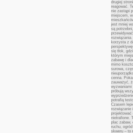
drugiej stron
reagować. T
nie zastąpi 
miejscem, w 
mieszkańców 
jest mniej w
są potrzebni
przewidywać 
rozwiązania.
korzysta z d
perspektywę 
się tłok, gd
którym miejs
zabawę i dl
mimo kosztow
surowa, czę
nieuporządko
cenna. Pokaz
zauważyć, że
wyzwaniami p
próbują wszy
wyprzedzenie
potrafią tes
Czasem lepi
rozwiązanie i
projektować 
nietrafione
plac zabaw, 
ruchu, ogró
skweru – to 