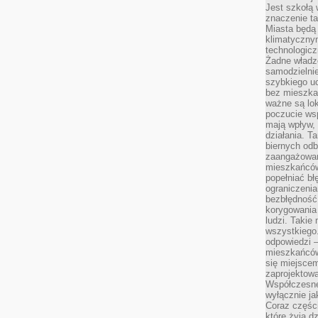
Jest szkołą 
znaczenie ta
Miasta będą
klimatyczny
technologic
Żadne władz
samodzielni
szybkiego uc
bez mieszka
ważne są lok
poczucie wsp
mają wpływ, 
działania. T
biernych odb
zaangażowani
mieszkańców
popełniać bł
ograniczenia
bezbłędność,
korygowania
ludzi. Takie 
wszystkiego
odpowiedzi 
mieszkańców
się miejscem
zaprojektow
Współczesne
wyłącznie jak
Coraz części
które żyją d