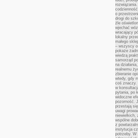
rozwiązania.
codzienność,
o przestrzen
drogi do szko
źle oświetlo
wjechać wóz
wracający p
lokalny prze
małego sklep
– wszyscy on
pokaże żadna
wiedzą prakt
samorząd pot
na działania
realnemu życ
zbieranie op
wtedy, gdy m
coś znaczy. 
w konsultacj
pytania, po 
widoczne efe
pozorność. J
przestają si
uwagi prowa
niewielkich,
wspólne dobro
z powtarzaln
instytucja c
potrzeby. W 