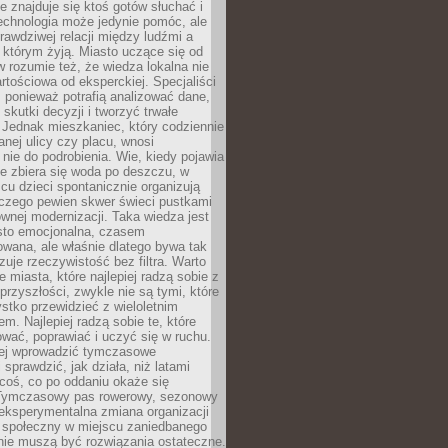
ie znajduje się ktoś gotów słuchać i
echnologia może jedynie pomóc, ale
prawdziwej relacji między ludźmi a
którym żyją. Miasto uczące się od
rozumie też, że wiedza lokalna nie
artościowa od eksperckiej. Specjaliści
, ponieważ potrafią analizować dane,
skutki decyzji i tworzyć trwałe
 Jednak mieszkaniec, który codziennie
anej ulicy czy placu, wnosi
nie do podrobienia. Wie, kiedy pojawia
zie zbiera się woda po deszczu, w
cu dzieci spontanicznie organizują
aczego pewien skwer świeci pustkami
nej modernizacji. Taka wiedza jest
sto emocjonalna, czasem
wana, ale właśnie dlatego bywa tak
uje rzeczywistość bez filtra. Warto
 miasta, które najlepiej radzą sobie z
rzyszłości, zwykle nie są tymi, które
stko przewidzieć z wieloletnim
m. Najlepiej radzą sobie te, które
tować, poprawiać i uczyć się w ruchu.
ej wprowadzić tymczasowe
 sprawdzić, jak działa, niż latami
coś, co po oddaniu okaże się
. Tymczasowy pas rowerowy, sezonowy
eksperymentalna zmiana organizacji
d społeczny w miejscu zaniedbanego
nie muszą być rozwiązania ostateczne.