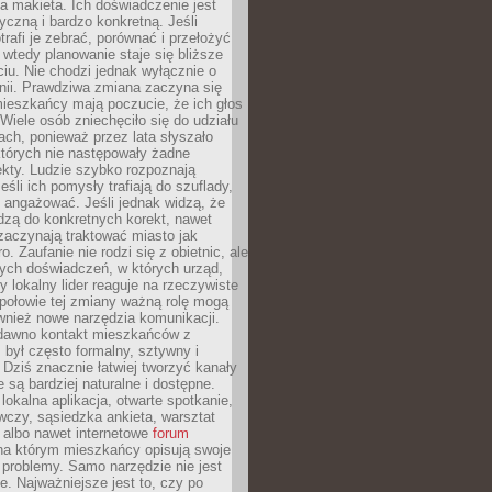
 makieta. Ich doświadczenie jest
yczną i bardzo konkretną. Jeśli
rafi je zebrać, porównać i przełożyć
, wtedy planowanie staje się bliższe
iu. Nie chodzi jednak wyłącznie o
inii. Prawdziwa zmiana zaczyna się
ieszkańcy mają poczucie, że ich głos
Wiele osób zniechęciło się do udziału
ach, ponieważ przez lata słyszało
których nie następowały żadne
kty. Ludzie szybko rozpoznają
eśli ich pomysły trafiają do szuflady,
ę angażować. Jeśli jednak widzą, że
dzą do konkretnych korekt, nawet
 zaczynają traktować miasto jak
. Zaufanie nie rodzi się z obietnic, ale
ych doświadczeń, w których urząd,
zy lokalny lider reaguje na rzeczywiste
połowie tej zmiany ważną rolę mogą
wnież nowe narzędzia komunikacji.
dawno kontakt mieszkańców z
był często formalny, sztywny i
 Dziś znacznie łatwiej tworzyć kanały
e są bardziej naturalne i dostępne.
lokalna aplikacja, otwarte spotkanie,
czy, sąsiedzka ankieta, warsztat
 albo nawet internetowe
forum
a którym mieszkańcy opisują swoje
 problemy. Samo narzędzie nie jest
e. Najważniejsze jest to, czy po