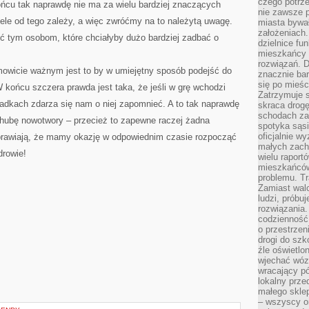
czego potrze
ońcu tak naprawdę nie ma za wielu bardziej znaczących
nie zawsze p
Wiele od tego zależy, a więc zwróćmy na to należytą uwagę.
miasta bywał
założeniach.
ć tym osobom, które chciałyby dużo bardziej zadbać o
dzielnice fu
mieszkańcy 
rozwiązań. D
wicie ważnym jest to by w umiejętny sposób podejść do
znacznie bar
się po mieśc
W końcu szczera prawda jest taka, że jeśli w grę wchodzi
Zatrzymuje s
ypadkach zdarza się nam o niej zapomnieć. A to tak naprawdę
skraca drogę
schodach za
hubę nowotwory – przecież to zapewne raczej żadna
spotyka sąsi
oficjalnie wy
sprawiają, że mamy okazję w odpowiednim czasie rozpocząć
małych zach
drowie!
wielu raport
mieszkańców,
problemu. Tr
Zamiast wal
ludzi, próbu
rozwiązania.
codzienność,
o przestrzen
drogi do szko
źle oświetlo
wjechać wóz
wracający p
lokalny prze
małego sklep
– wszyscy on