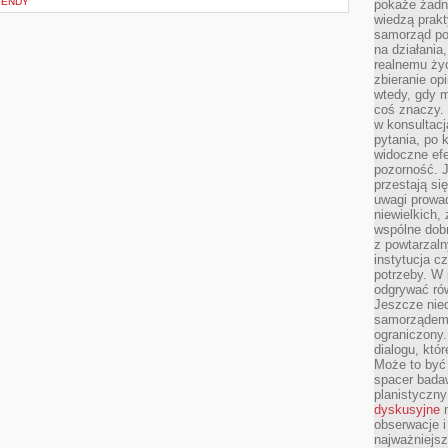
GENDY
pokaże żadna
wiedzą prakt
samorząd pot
na działania
realnemu życ
zbieranie op
wtedy, gdy m
coś znaczy. 
w konsultacj
pytania, po 
widoczne efe
pozorność. J
przestają si
uwagi prowa
niewielkich,
wspólne dobro
z powtarzaln
instytucja c
potrzeby. W 
odgrywać ró
Jeszcze nie
samorządem 
ograniczony.
dialogu, któr
Może to być 
spacer badaw
planistyczny
dyskusyjne
n
obserwacje i
najważniejsz