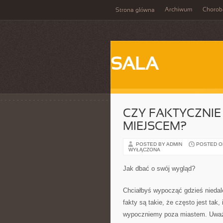
Archiwum
Chorob
Strona główna
SALA
CZY FAKTYCZNI
MIEJSCEM?
POSTED BY ADMIN
POSTED ON
WYŁĄCZONA
Jak dbać o swój wygląd?
Chciałbyś wypocząć gdzieś niedale
fakty są takie, że często jest tak,
wypoczniemy poza miastem. Uważa