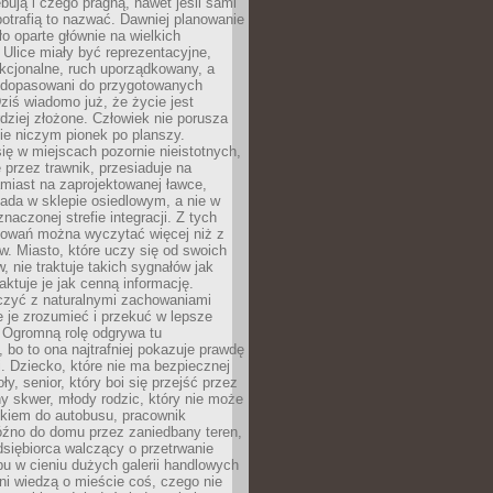
bują i czego pragną, nawet jeśli sami
otrafią to nazwać. Dawniej planowanie
o oparte głównie na wielkich
 Ulice miały być reprezentacyjne,
nkcjonalne, ruch uporządkowany, a
dopasowani do przygotowanych
ziś wiadomo już, że życie jest
dziej złożone. Człowiek nie porusza
ie niczym pionek po planszy.
ię w miejscach pozornie nieistotnych,
 przez trawnik, przesiaduje na
miast na zaprojektowanej ławce,
ada w sklepie osiedlowym, a nie w
znaczonej strefie integracji. Z tych
owań można wyczytać więcej niż z
ów. Miasto, które uczy się od swoich
 nie traktuje takich sygnałów jak
aktuje je jak cenną informację.
czyć z naturalnymi zachowaniami
je je zrozumieć i przekuć w lepsze
 Ogromną rolę odgrywa tu
 bo to ona najtrafniej pokazuje prawdę
i. Dziecko, które nie ma bezpiecznej
ły, senior, który boi się przejść przez
ny skwer, młody rodzic, który nie może
kiem do autobusu, pracownik
óźno do domu przez zaniedbany teren,
dsiębiorca walczący o przetrwanie
u w cieniu dużych galerii handlowych
i wiedzą o mieście coś, czego nie