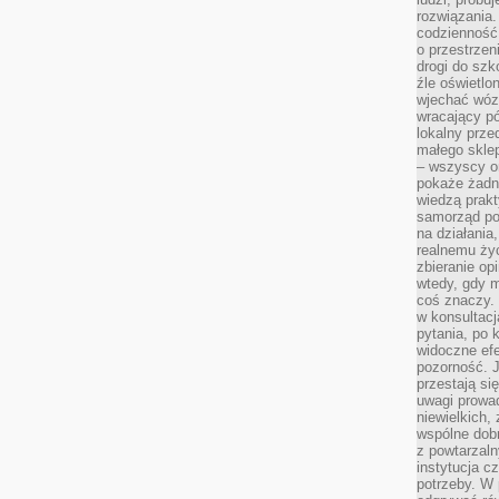
rozwiązania.
codzienność,
o przestrzen
drogi do szko
źle oświetlo
wjechać wóz
wracający p
lokalny prze
małego sklep
– wszyscy on
pokaże żadna
wiedzą prakt
samorząd pot
na działania
realnemu życ
zbieranie op
wtedy, gdy m
coś znaczy. 
w konsultacj
pytania, po 
widoczne efe
pozorność. J
przestają si
uwagi prowa
niewielkich,
wspólne dobro
z powtarzaln
instytucja c
potrzeby. W 