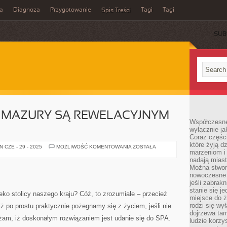
a
Diagnoza
Przygotowanie
Tagi
Tagi
Spis Treści
SUB
E MAZURY SĄ REWELACYJNYM
Współczesne
wyłącznie jak
Coraz części
które żyją d
CZY
 CZE - 29 - 2025
MOŻLIWOŚĆ KOMENTOWANIA
ZOSTAŁA
marzeniom i
FAKTYCZNIE
MAZURY
nadają miast
SĄ
Można stworz
REWELACYJNYM
MIEJSCEM?
nowoczesne c
jeśli zabrak
stanie się j
ko stolicy naszego kraju? Cóż, to zrozumiałe – przecież
miejsce do ż
rodzi się wy
 iż po prostu praktycznie pożegnamy się z życiem, jeśli nie
dojrzewa tam
m, iż doskonałym rozwiązaniem jest udanie się do SPA.
ludzie korzy