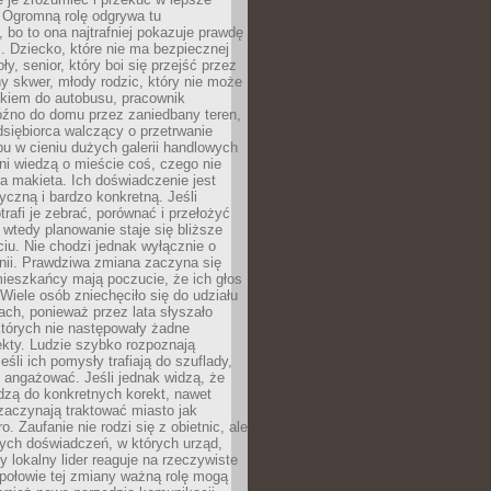
 Ogromną rolę odgrywa tu
 bo to ona najtrafniej pokazuje prawdę
i. Dziecko, które nie ma bezpiecznej
ły, senior, który boi się przejść przez
ny skwer, młody rodzic, który nie może
kiem do autobusu, pracownik
óźno do domu przez zaniedbany teren,
dsiębiorca walczący o przetrwanie
u w cieniu dużych galerii handlowych
i wiedzą o mieście coś, czego nie
 makieta. Ich doświadczenie jest
yczną i bardzo konkretną. Jeśli
rafi je zebrać, porównać i przełożyć
, wtedy planowanie staje się bliższe
iu. Nie chodzi jednak wyłącznie o
inii. Prawdziwa zmiana zaczyna się
ieszkańcy mają poczucie, że ich głos
Wiele osób zniechęciło się do udziału
ach, ponieważ przez lata słyszało
których nie następowały żadne
kty. Ludzie szybko rozpoznają
eśli ich pomysły trafiają do szuflady,
ę angażować. Jeśli jednak widzą, że
dzą do konkretnych korekt, nawet
 zaczynają traktować miasto jak
. Zaufanie nie rodzi się z obietnic, ale
ych doświadczeń, w których urząd,
zy lokalny lider reaguje na rzeczywiste
połowie tej zmiany ważną rolę mogą