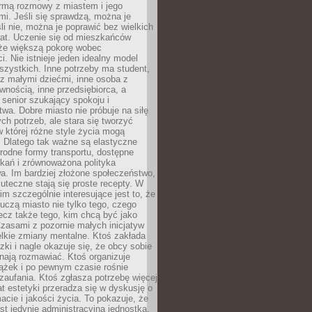
rmą rozmowy z miastem i jego
i. Jeśli się sprawdzą, można je
śli nie, można je poprawić bez wielkich
rat. Uczenie się od mieszkańców
że większą pokorę wobec
i. Nie istnieje jeden idealny model
szystkich. Inne potrzeby ma student,
 z małymi dziećmi, inne osoba z
wnością, inne przedsiębiorca, a
 senior szukający spokoju i
wa. Dobre miasto nie próbuje na siłę
ych potrzeb, ale stara się tworzyć
w której różne style życia mogą
. Dlatego tak ważne są elastyczne
orodne formy transportu, dostępne
kań i zrównoważona polityka
a. Im bardziej złożone społeczeństwo,
uteczne stają się proste recepty. W
m szczególnie interesujące jest to, że
czą miasto nie tylko tego, czego
lecz także tego, kim chcą być jako
zasami z pozornie małych inicjatyw
elkie zmiany mentalne. Ktoś zakłada
zki i nagle okazuje się, że obcy sobie
nają rozmawiać. Ktoś organizuje
ążek i po pewnym czasie rośnie
 zaufania. Ktoś zgłasza potrzebę więcej
mat estetyki przeradza się w dyskusję o
macie i jakości życia. To pokazuje, że
est jedynie administracyjną jednostką.