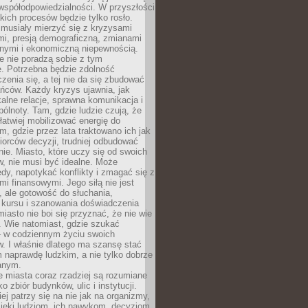
współodpowiedzialności. W przyszłości
kich procesów będzie tylko rosło.
 musiały mierzyć się z kryzysami
mi, presją demograficzną, zmianami
znymi i ekonomiczną niepewnością.
e nie poradzą sobie z tym
e. Potrzebna będzie zdolność
zenia się, a tej nie da się zbudować
ńców. Każdy kryzys ujawnia, jak
alne relacje, sprawna komunikacja i
ólnoty. Tam, gdzie ludzie czują, że
łatwiej mobilizować energię do
am, gdzie przez lata traktowano ich jak
iorców decyzji, trudniej odbudować
e. Miasto, które uczy się od swoich
, nie musi być idealne. Może
ędy, napotykać konflikty i zmagać się z
mi finansowymi. Jego siłą nie jest
 ale gotowość do słuchania,
 kursu i szanowania doświadczenia
miasto nie boi się przyznać, że nie wie
. Wie natomiast, gdzie szukać
– w codziennym życiu swoich
. I właśnie dlatego ma szansę stać
 naprawdę ludzkim, a nie tylko dobrze
anym.
 miasta coraz rzadziej są rozumiane
o zbiór budynków, ulic i instytucji.
ej patrzy się na nie jak na organizmy,
zięki ludziom, ich nawykom, decyzjom,