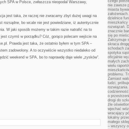
czego potrze
brych SPA w Polsce, zwłaszcza nieopodal Warszawy,
nie zawsze p
miasta bywał
założeniach.
ja jest taka, że raczej nie zwracamy zbyt dużej uwagi na
dzielnice fu
mieszkańcy 
st rozsądne, bo wcale nie jest powiedziane, iż autentycznie
rozwiązań. D
ia. W jaki sposób możemy w takim razie natrafić na to
znacznie bar
się po mieśc
jest czymś w porządku? Cóż, gorąco polecam wejście na
Zatrzymuje s
e.pl. Prawda jest taka, że ostatnio byłem w tym SPA –
skraca drogę
schodach za
jestem zadowolony. A to oczywiście wszystko niedaleko od
spotyka sąsi
oficjalnie wy
ędzić weekend w SPA, bo to naprawdę daje wiele „zysków”.
małych zach
wielu raport
mieszkańców,
problemu. Tr
Zamiast wal
ludzi, próbu
rozwiązania.
codzienność,
o przestrzen
drogi do szko
źle oświetlo
wjechać wóz
wracający p
lokalny prze
małego sklep
– wszyscy on