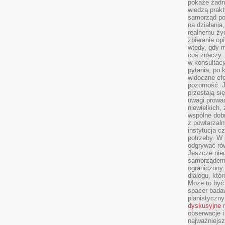
pokaże żadna
wiedzą prakt
samorząd pot
na działania
realnemu życ
zbieranie op
wtedy, gdy m
coś znaczy. 
w konsultacj
pytania, po 
widoczne efe
pozorność. J
przestają si
uwagi prowa
niewielkich,
wspólne dobro
z powtarzaln
instytucja c
potrzeby. W 
odgrywać ró
Jeszcze nie
samorządem 
ograniczony.
dialogu, któr
Może to być 
spacer badaw
planistyczny
dyskusyjne
n
obserwacje i
najważniejsz