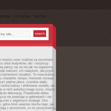
SCRIBE
FACEBOOK
TWITTER
 miasta coraz rzadziej są rozumiane
o zbiór budynków, ulic i instytucji.
ej patrzy się na nie jak na organizmy,
zięki ludziom, ich nawykom, decyzjom,
 codziennym rytuałom. To mieszkańcy
u charakter, tempo i kierunek rozwoju.
yć piękne place, szerokie alejki,
entra kultury i efektowne osiedla, ale
nie w nich autentycznego życia, miasto
edynie dekoracją. Prawdziwie dobre
ycia nie powstaje w gabinetach i nie
łącznie z odgórnych strategii. Ono
, gdzie ktoś uważnie słucha tego, jak
stają z przestrzeni, co im przeszkadza,