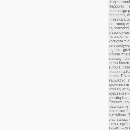
drugiej stron
reagować. T
nie zastąpi 
miejscem, w 
mieszkańców 
jest mniej w
są potrzebni
przewidywać 
rozwiązania.
korzysta z d
perspektywę 
się tłok, gd
którym miejs
zabawę i dl
mimo kosztow
surowa, czę
nieuporządko
cenna. Pokaz
zauważyć, że
wyzwaniami p
próbują wszy
wyprzedzenie
potrafią tes
Czasem lepi
rozwiązanie i
projektować 
nietrafione
plac zabaw, 
ruchu, ogró
skweru – to 