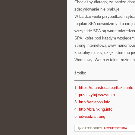
Chociażby dlatego, że bardzo do
zdecydowanie nie brakuje.
W bardzo wielu przypadkach sytuac
to jakie SPA odwiedzimy. To nie je
wszystkie SPA są warte odwiedzen
SPA, które pod każdym względem 
stronę internetową www.manorhous
kapitalny relaks, dzięki któremu 
Warszawy. Warto w takim razie sp
źródło:
———————————
1.
https://stanstedairporttaxis.info
2.
przeczytaj wszystko
3.
http://enjapon.info
4.
http://brainking.info
5.
odwiedź stronę
CATEGORIES:
ARCHITEKTURA