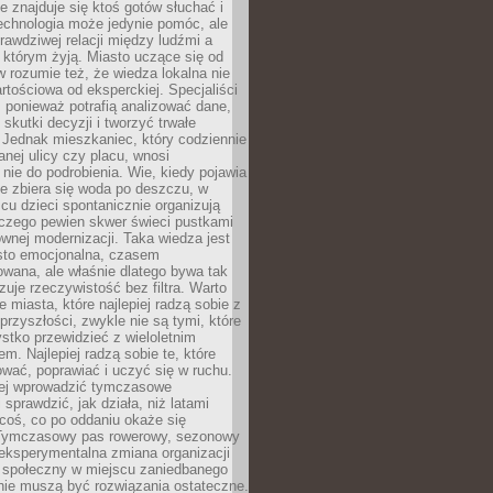
ie znajduje się ktoś gotów słuchać i
echnologia może jedynie pomóc, ale
prawdziwej relacji między ludźmi a
którym żyją. Miasto uczące się od
rozumie też, że wiedza lokalna nie
artościowa od eksperckiej. Specjaliści
, ponieważ potrafią analizować dane,
skutki decyzji i tworzyć trwałe
 Jednak mieszkaniec, który codziennie
anej ulicy czy placu, wnosi
nie do podrobienia. Wie, kiedy pojawia
zie zbiera się woda po deszczu, w
cu dzieci spontanicznie organizują
aczego pewien skwer świeci pustkami
nej modernizacji. Taka wiedza jest
sto emocjonalna, czasem
wana, ale właśnie dlatego bywa tak
uje rzeczywistość bez filtra. Warto
 miasta, które najlepiej radzą sobie z
rzyszłości, zwykle nie są tymi, które
stko przewidzieć z wieloletnim
m. Najlepiej radzą sobie te, które
tować, poprawiać i uczyć się w ruchu.
ej wprowadzić tymczasowe
 sprawdzić, jak działa, niż latami
coś, co po oddaniu okaże się
. Tymczasowy pas rowerowy, sezonowy
eksperymentalna zmiana organizacji
d społeczny w miejscu zaniedbanego
nie muszą być rozwiązania ostateczne.