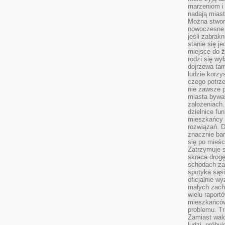
marzeniom i
nadają miast
Można stworz
nowoczesne c
jeśli zabrak
stanie się j
miejsce do ż
rodzi się wy
dojrzewa tam
ludzie korzy
czego potrze
nie zawsze p
miasta bywał
założeniach.
dzielnice fu
mieszkańcy 
rozwiązań. D
znacznie bar
się po mieśc
Zatrzymuje s
skraca drogę
schodach za
spotyka sąsi
oficjalnie wy
małych zach
wielu raport
mieszkańców,
problemu. Tr
Zamiast wal
ludzi, próbu