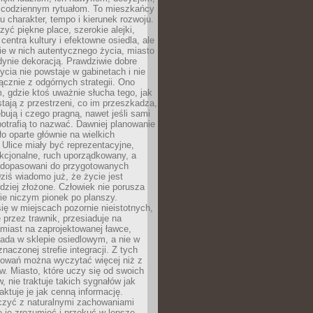
 codziennym rytuałom. To mieszkańcy
u charakter, tempo i kierunek rozwoju.
yć piękne place, szerokie alejki,
entra kultury i efektowne osiedla, ale
nie w nich autentycznego życia, miasto
edynie dekoracją. Prawdziwie dobre
ycia nie powstaje w gabinetach i nie
łącznie z odgórnych strategii. Ono
, gdzie ktoś uważnie słucha tego, jak
stają z przestrzeni, co im przeszkadza,
bują i czego pragną, nawet jeśli sami
otrafią to nazwać. Dawniej planowanie
o oparte głównie na wielkich
 Ulice miały być reprezentacyjne,
nkcjonalne, ruch uporządkowany, a
dopasowani do przygotowanych
ziś wiadomo już, że życie jest
dziej złożone. Człowiek nie porusza
ie niczym pionek po planszy.
ię w miejscach pozornie nieistotnych,
 przez trawnik, przesiaduje na
miast na zaprojektowanej ławce,
ada w sklepie osiedlowym, a nie w
znaczonej strefie integracji. Z tych
owań można wyczytać więcej niż z
ów. Miasto, które uczy się od swoich
 nie traktuje takich sygnałów jak
aktuje je jak cenną informację.
czyć z naturalnymi zachowaniami
je je zrozumieć i przekuć w lepsze