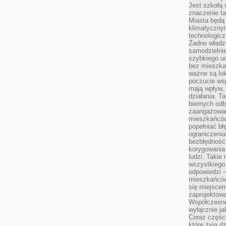
Jest szkołą 
znaczenie ta
Miasta będą
klimatyczny
technologic
Żadne władz
samodzielni
szybkiego uc
bez mieszka
ważne są lok
poczucie wsp
mają wpływ, 
działania. T
biernych odb
zaangażowani
mieszkańców
popełniać bł
ograniczenia
bezbłędność,
korygowania
ludzi. Takie 
wszystkiego
odpowiedzi 
mieszkańców
się miejscem
zaprojektow
Współczesne
wyłącznie jak
Coraz części
które żyją d