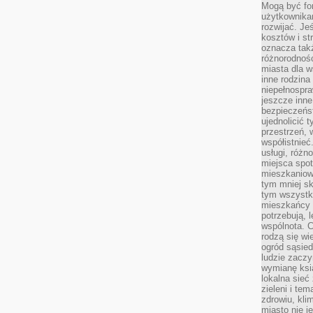
Mogą być fo
użytkownikam
rozwijać. Je
kosztów i st
oznacza tak
różnorodnośc
miasta dla w
inne rodzina
niepełnospra
jeszcze inne
bezpieczeńst
ujednolicić t
przestrzeń, 
współistnieć
usługi, różn
miejsca spot
mieszkaniow
tym mniej sk
tym wszystki
mieszkańcy u
potrzebują, 
wspólnota. C
rodzą się wi
ogród sąsied
ludzie zaczy
wymianę ksi
lokalna sieć
zieleni i te
zdrowiu, kli
miasto nie j