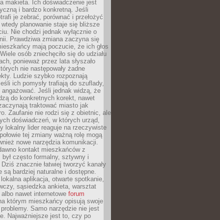
 makieta. Ich doświadczenie jest
yczną i bardzo konkretną. Jeśli
rafi je zebrać, porównać i przełożyć
, wtedy planowanie staje się bliższe
iu. Nie chodzi jednak wyłącznie o
inii. Prawdziwa zmiana zaczyna się
ieszkańcy mają poczucie, że ich głos
Wiele osób zniechęciło się do udziału
ach, ponieważ przez lata słyszało
których nie następowały żadne
kty. Ludzie szybko rozpoznają
eśli ich pomysły trafiają do szuflady,
ę angażować. Jeśli jednak widzą, że
dzą do konkretnych korekt, nawet
 zaczynają traktować miasto jak
. Zaufanie nie rodzi się z obietnic, ale
ych doświadczeń, w których urząd,
zy lokalny lider reaguje na rzeczywiste
połowie tej zmiany ważną rolę mogą
wnież nowe narzędzia komunikacji.
dawno kontakt mieszkańców z
był często formalny, sztywny i
 Dziś znacznie łatwiej tworzyć kanały
e są bardziej naturalne i dostępne.
lokalna aplikacja, otwarte spotkanie,
czy, sąsiedzka ankieta, warsztat
 albo nawet internetowe
forum
a którym mieszkańcy opisują swoje
 problemy. Samo narzędzie nie jest
e. Najważniejsze jest to, czy po