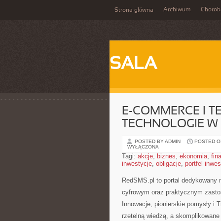
Archiwum
Chorob
Strona główna
SALA
E-COMMERCE I T
TECHNOLOGIE W
POSTED BY ADMIN
POSTED ON 
WYŁĄCZONA
Tagi:
akcje
,
biznes
,
ekonomia
,
fin
inwestycje
,
obligacje
,
portfel inwe
RedSMS.pl to portal dedykowany 
cyfrowym oraz praktycznym zasto
Innowacje, pionierskie pomysły i 
rzetelną wiedzą, a skomplikowane