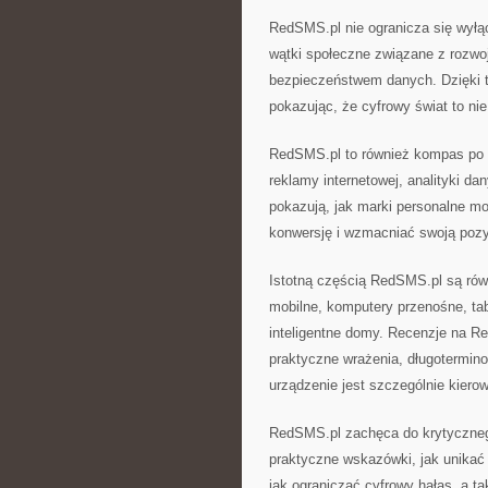
RedSMS.pl nie ogranicza się wyłąc
wątki społeczne związane z rozwoj
bezpieczeństwem danych. Dzięki 
pokazując, że cyfrowy świat to nie
RedSMS.pl to również kompas po n
reklamy internetowej, analityki da
pokazują, jak marki personalne m
konwersję i wzmacniać swoją pozy
Istotną częścią RedSMS.pl są równ
mobilne, komputery przenośne, ta
inteligentne domy. Recenzje na Re
praktyczne wrażenia, długotermin
urządzenie jest szczególnie kiero
RedSMS.pl zachęca do krytycznego
praktyczne wskazówki, jak unikać
jak ograniczać cyfrowy hałas, a 