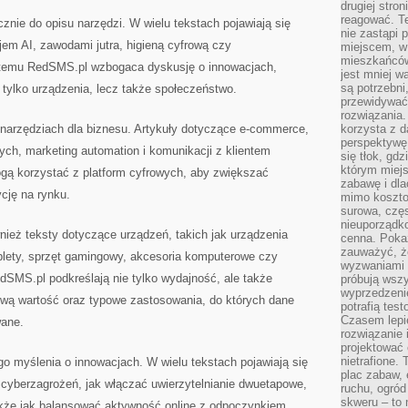
drugiej stron
reagować. T
znie do opisu narzędzi. W wielu tekstach pojawiają się
nie zastąpi 
em AI, zawodami jutra, higieną cyfrową czy
miejscem, w 
mieszkańców 
temu RedSMS.pl wzbogaca dyskusję o innowacjach,
jest mniej w
są potrzebni
 tylko urządzenia, lecz także społeczeństwo.
przewidywać 
rozwiązania.
arzędziach dla biznesu. Artykuły dotyczące e-commerce,
korzysta z d
perspektywę 
nych, marketing automation i komunikacji z klientem
się tłok, gd
którym miejs
ogą korzystać z platform cyfrowych, aby zwiększać
zabawę i dl
cję na rynku.
mimo kosztow
surowa, czę
nieuporządko
ież teksty dotyczące urządzeń, takich jak urządzenia
cenna. Pokaz
zauważyć, że
blety, sprzęt gamingowy, akcesoria komputerowe czy
wyzwaniami p
dSMS.pl podkreślają nie tylko wydajność, ale także
próbują wszy
wyprzedzenie
ową wartość oraz typowe zastosowania, do których dane
potrafią tes
Czasem lepi
wane.
rozwiązanie i
projektować 
nietrafione
 myślenia o innowacjach. W wielu tekstach pojawiają się
plac zabaw, 
 cyberzagrożeń, jak włączać uwierzytelnianie dwuetapowe,
ruchu, ogró
skweru – to 
także jak balansować aktywność online z odpoczynkiem.