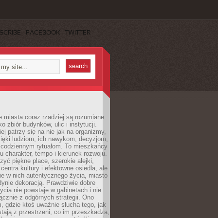
SCRIBE
FACEBOOK
TWITTER
 miasta coraz rzadziej są rozumiane
o zbiór budynków, ulic i instytucji.
ej patrzy się na nie jak na organizmy,
zięki ludziom, ich nawykom, decyzjom,
 codziennym rytuałom. To mieszkańcy
u charakter, tempo i kierunek rozwoju.
yć piękne place, szerokie alejki,
entra kultury i efektowne osiedla, ale
nie w nich autentycznego życia, miasto
edynie dekoracją. Prawdziwie dobre
ycia nie powstaje w gabinetach i nie
łącznie z odgórnych strategii. Ono
, gdzie ktoś uważnie słucha tego, jak
stają z przestrzeni, co im przeszkadza,