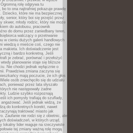
 Ogromną rolę odgrywa tu
 bo to ona najtrafniej pokazuje prawdę
i. Dziecko, które nie ma bezpiecznej
ły, senior, który boi się przejść przez
ny skwer, młody rodzic, który nie może
kiem do autobusu, pracownik
óźno do domu przez zaniedbany teren,
dsiębiorca walczący o przetrwanie
u w cieniu dużych galerii handlowych
i wiedzą o mieście coś, czego nie
 makieta. Ich doświadczenie jest
yczną i bardzo konkretną. Jeśli
rafi je zebrać, porównać i przełożyć
, wtedy planowanie staje się bliższe
iu. Nie chodzi jednak wyłącznie o
inii. Prawdziwa zmiana zaczyna się
ieszkańcy mają poczucie, że ich głos
Wiele osób zniechęciło się do udziału
ach, ponieważ przez lata słyszało
których nie następowały żadne
kty. Ludzie szybko rozpoznają
eśli ich pomysły trafiają do szuflady,
ę angażować. Jeśli jednak widzą, że
dzą do konkretnych korekt, nawet
 zaczynają traktować miasto jak
. Zaufanie nie rodzi się z obietnic, ale
ych doświadczeń, w których urząd,
zy lokalny lider reaguje na rzeczywiste
połowie tej zmiany ważną rolę mogą