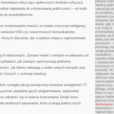
pokaże żadna
az komentarze dotyczące społecznych skutków cyfryzacji.
wiedzą prakt
rafnie odpowiada do zróżnicowanej publiczności – od osób
samorząd pot
na działania
aż po przedsiębiorców.
realnemu życ
zbieranie op
wtedy, gdy m
monitorowanie nowości ze świata sztucznej inteligencji,
coś znaczy. 
w konsultacj
h, serwisów VOD czy nowoczesnych komunikatorów.
pytania, po 
z różnych obszarów, aby w jednym miejscu zaprezentować
widoczne efe
pozorność. J
przestają si
uwagi prowa
niewielkich,
ych wdrożeniach. Zamiast mówić o trendzie w oderwaniu od
wspólne dobro
przykładach, jak startup’y wykorzystują platformy
z powtarzaln
instytucja c
ności, jak klienci wdrażają u siebie nowych narzędzi oraz
potrzeby. W 
ć korzyść z cyfrowej rewolucji.
odgrywać ró
Jeszcze nie
samorządem 
źć rozległą sekcję poświęconą rozwojowi umiejętności IT.
ograniczony.
dialogu, któr
ą poznać popularne języki programowania, dopasować
Może to być 
spacer badaw
oraz odnaleźć się w świecie bootcampów. Dzięki temu
planistyczny
la ambitnych pasjonatów, które szukają praktycznych
dyskusyjne
n
obserwacje i
najważniejsz