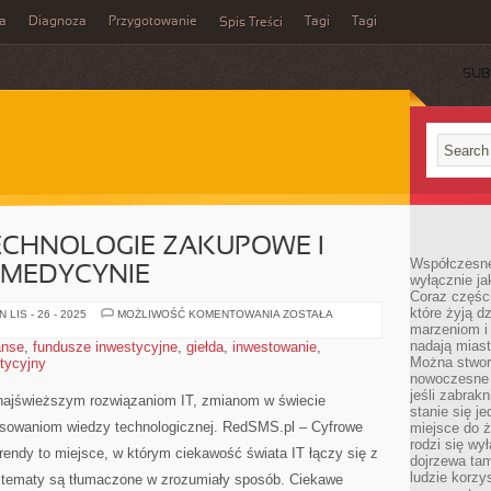
a
Diagnoza
Przygotowanie
Tagi
Tagi
Spis Treści
SUB
ECHNOLOGIE ZAKUPOWE I
Współczesne
 MEDYCYNIE
wyłącznie jak
Coraz części
które żyją d
E-
LIS - 26 - 2025
MOŻLIWOŚĆ KOMENTOWANIA
ZOSTAŁA
COMMERCE
marzeniom i
I
nadają miast
anse
,
fundusze inwestycyjne
,
giełda
,
inwestowanie
,
TECHNOLOGIE
Można stworz
stycyjny
ZAKUPOWE
I
nowoczesne c
TECHNOLOGIE
jeśli zabrak
W
najświeższym rozwiązaniom IT, zmianom w świecie
MEDYCYNIE
stanie się j
sowaniom wiedzy technologicznej. RedSMS.pl – Cyfrowe
miejsce do ż
rodzi się wy
Trendy to miejsce, w którym ciekawość świata IT łączy się z
dojrzewa tam
ludzie korzy
 tematy są tłumaczone w zrozumiały sposób. Ciekawe