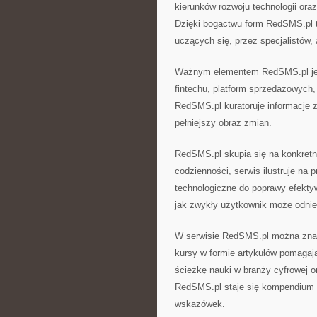
kierunków rozwoju technologii or
Dzięki bogactwu form RedSMS.pl t
uczących się, przez specjalistów, 
Ważnym elementem RedSMS.pl jest 
fintechu, platform sprzedażowyc
RedSMS.pl kuratoruje informacje 
pełniejszy obraz zmian.
RedSMS.pl skupia się na konkretn
codzienności, serwis ilustruje na 
technologiczne do poprawy efektyw
jak zwykły użytkownik może odnieś
W serwisie RedSMS.pl można znale
kursy w formie artykułów pomagaj
ścieżkę nauki w branży cyfrowej 
RedSMS.pl staje się kompendium d
wskazówek.