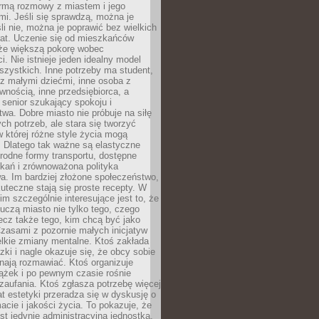
rmą rozmowy z miastem i jego
i. Jeśli się sprawdzą, można je
śli nie, można je poprawić bez wielkich
rat. Uczenie się od mieszkańców
że większą pokorę wobec
i. Nie istnieje jeden idealny model
szystkich. Inne potrzeby ma student,
 z małymi dziećmi, inne osoba z
wnością, inne przedsiębiorca, a
 senior szukający spokoju i
wa. Dobre miasto nie próbuje na siłę
ych potrzeb, ale stara się tworzyć
w której różne style życia mogą
. Dlatego tak ważne są elastyczne
orodne formy transportu, dostępne
kań i zrównoważona polityka
a. Im bardziej złożone społeczeństwo,
uteczne stają się proste recepty. W
m szczególnie interesujące jest to, że
czą miasto nie tylko tego, czego
lecz także tego, kim chcą być jako
zasami z pozornie małych inicjatyw
elkie zmiany mentalne. Ktoś zakłada
zki i nagle okazuje się, że obcy sobie
nają rozmawiać. Ktoś organizuje
ążek i po pewnym czasie rośnie
 zaufania. Ktoś zgłasza potrzebę więcej
mat estetyki przeradza się w dyskusję o
macie i jakości życia. To pokazuje, że
est jedynie administracyjną jednostką.