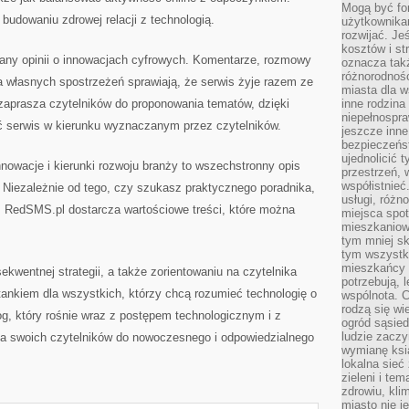
Mogą być fo
udowaniu zdrowej relacji z technologią.
użytkownikam
rozwijać. Je
kosztów i st
any opinii o innowacjach cyfrowych. Komentarze, rozmowy
oznacza tak
różnorodnośc
a własnych spostrzeżeń sprawiają, że serwis żyje razem ze
miasta dla w
aprasza czytelników do proponowania tematów, dzięki
inne rodzina
niepełnospra
ć serwis w kierunku wyznaczanym przez czytelników.
jeszcze inne
bezpieczeńst
ujednolicić t
nowacje i kierunki rozwoju branży to wszechstronny opis
przestrzeń, 
współistnieć
 Niezależnie od tego, czy szukasz praktycznego poradnika,
usługi, różn
 RedSMS.pl dostarcza wartościowe treści, które można
miejsca spot
mieszkaniow
tym mniej sk
tym wszystki
mieszkańcy u
ekwentnej strategii, a także zorientowaniu na czytelnika
potrzebują, 
ankiem dla wszystkich, którzy chcą rozumieć technologię o
wspólnota. C
rodzą się wi
log, który rośnie wraz z postępem technologicznym i z
ogród sąsied
ludzie zaczy
a swoich czytelników do nowoczesnego i odpowiedzialnego
wymianę ksi
lokalna sieć
zieleni i te
zdrowiu, kli
miasto nie j