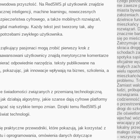
czego potrze
ewodowa przyszłość. Na RedSMS.pl użytkownik znajdzie
nie zawsze p
miasta bywał
cznej inteligencji, machine learningu, nowoczesnych
założeniach.
bezpieczeństwa cyfrowego, a także mobilnych rozwiązań,
dzielnice fu
mieszkańcy 
gital marketingu. Każdy tekst jest tworzony tak, aby
rozwiązań. D
znacznie bar
z potrzebami zwykłego użytkownika.
się po mieśc
Zatrzymuje s
skraca drogę
czątkujący pasjonaci mogą zrobić pierwszy krok z
schodach za
aawansowani użytkownicy znajdą merytoryczne komentarze
spotyka sąsi
oficjalnie wy
ierać odpowiednie narzędzia. teksty publikowane na
małych zach
, pokazując, jak innowacje wpływają na biznes, szkolenia, a
wielu raport
mieszkańców,
problemu. Tr
Zamiast wal
ludzi, próbu
ie świadomości związanych z przemianą technologiczną.
rozwiązania.
jak działają algorytmy, jakie szanse dają cyfrowe platformy
codzienność,
o przestrzen
iązać się szybkie tempo zmian. Dzięki temu RedSMS.pl
drogi do szko
źle oświetlo
świat technologii.
wjechać wóz
wracający p
lokalny prze
 praktyczne przewodniki, które pokazują, jak korzystać z
małego sklep
zętu i oprogramowania, omówienia danych dotyczące
– wszyscy on