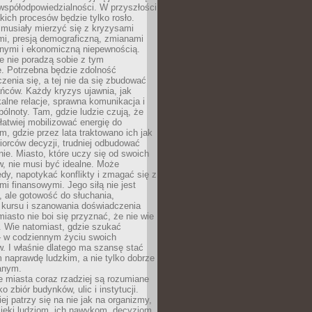
współodpowiedzialności. W przyszłości
kich procesów będzie tylko rosło.
 musiały mierzyć się z kryzysami
mi, presją demograficzną, zmianami
znymi i ekonomiczną niepewnością.
e nie poradzą sobie z tym
e. Potrzebna będzie zdolność
zenia się, a tej nie da się zbudować
ńców. Każdy kryzys ujawnia, jak
alne relacje, sprawna komunikacja i
ólnoty. Tam, gdzie ludzie czują, że
łatwiej mobilizować energię do
am, gdzie przez lata traktowano ich jak
iorców decyzji, trudniej odbudować
e. Miasto, które uczy się od swoich
, nie musi być idealne. Może
ędy, napotykać konflikty i zmagać się z
mi finansowymi. Jego siłą nie jest
 ale gotowość do słuchania,
 kursu i szanowania doświadczenia
miasto nie boi się przyznać, że nie wie
. Wie natomiast, gdzie szukać
– w codziennym życiu swoich
. I właśnie dlatego ma szansę stać
 naprawdę ludzkim, a nie tylko dobrze
anym.
 miasta coraz rzadziej są rozumiane
o zbiór budynków, ulic i instytucji.
ej patrzy się na nie jak na organizmy,
zięki ludziom, ich nawykom, decyzjom,