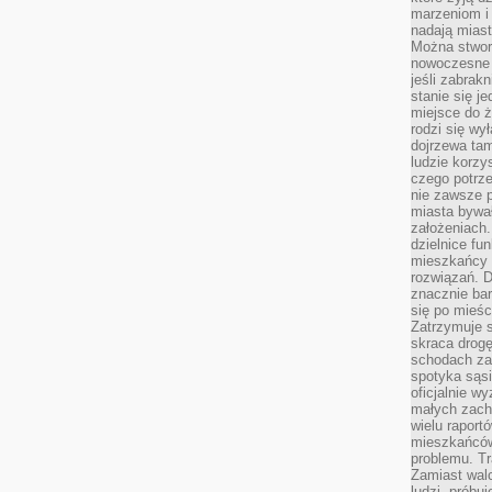
marzeniom i
nadają miast
Można stworz
nowoczesne c
jeśli zabrak
stanie się j
miejsce do ż
rodzi się wy
dojrzewa tam
ludzie korzy
czego potrze
nie zawsze p
miasta bywał
założeniach.
dzielnice fu
mieszkańcy 
rozwiązań. D
znacznie bar
się po mieśc
Zatrzymuje s
skraca drogę
schodach za
spotyka sąsi
oficjalnie wy
małych zach
wielu raport
mieszkańców,
problemu. Tr
Zamiast wal
ludzi, próbu