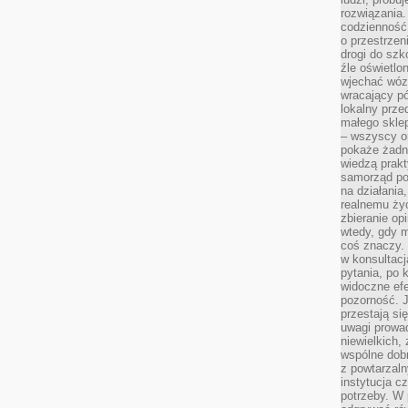
rozwiązania.
codzienność,
o przestrzen
drogi do szko
źle oświetlo
wjechać wóz
wracający p
lokalny prze
małego sklep
– wszyscy on
pokaże żadna
wiedzą prakt
samorząd pot
na działania
realnemu życ
zbieranie op
wtedy, gdy m
coś znaczy. 
w konsultacj
pytania, po 
widoczne efe
pozorność. J
przestają si
uwagi prowa
niewielkich,
wspólne dobro
z powtarzaln
instytucja c
potrzeby. W 