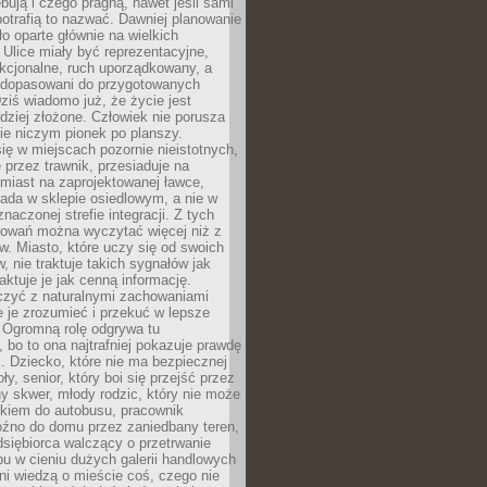
bują i czego pragną, nawet jeśli sami
otrafią to nazwać. Dawniej planowanie
o oparte głównie na wielkich
 Ulice miały być reprezentacyjne,
nkcjonalne, ruch uporządkowany, a
dopasowani do przygotowanych
ziś wiadomo już, że życie jest
dziej złożone. Człowiek nie porusza
ie niczym pionek po planszy.
ię w miejscach pozornie nieistotnych,
 przez trawnik, przesiaduje na
miast na zaprojektowanej ławce,
ada w sklepie osiedlowym, a nie w
znaczonej strefie integracji. Z tych
owań można wyczytać więcej niż z
ów. Miasto, które uczy się od swoich
 nie traktuje takich sygnałów jak
aktuje je jak cenną informację.
czyć z naturalnymi zachowaniami
je je zrozumieć i przekuć w lepsze
 Ogromną rolę odgrywa tu
 bo to ona najtrafniej pokazuje prawdę
i. Dziecko, które nie ma bezpiecznej
ły, senior, który boi się przejść przez
ny skwer, młody rodzic, który nie może
kiem do autobusu, pracownik
óźno do domu przez zaniedbany teren,
dsiębiorca walczący o przetrwanie
u w cieniu dużych galerii handlowych
i wiedzą o mieście coś, czego nie