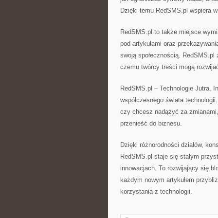
Dzięki temu RedSMS.pl wspiera w b
RedSMS.pl to także miejsce wymi
pod artykułami oraz przekazywani
swoją społecznością. RedSMS.pl z
czemu twórcy treści mogą rozwija
RedSMS.pl – Technologie Jutra, In
współczesnego świata technologii.
czy chcesz nadążyć za zmianami,
przenieść do biznesu.
Dzięki różnorodności działów, kons
RedSMS.pl staje się stałym przyst
innowacjach. To rozwijający się b
każdym nowym artykułem przybliż
korzystania z technologii.