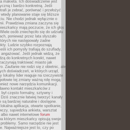
 makieta. Ich doświadczenie jest
yczną i bardzo konkretną. Jeśli
rafi je zebrać, porównać i przełożyć
, wtedy planowanie staje się bliższe
iu. Nie chodzi jednak wyłącznie o
inii. Prawdziwa zmiana zaczyna się
ieszkańcy mają poczucie, że ich głos
Wiele osób zniechęciło się do udziału
ach, ponieważ przez lata słyszało
których nie następowały żadne
kty. Ludzie szybko rozpoznają
eśli ich pomysły trafiają do szuflady,
ę angażować. Jeśli jednak widzą, że
dzą do konkretnych korekt, nawet
 zaczynają traktować miasto jak
. Zaufanie nie rodzi się z obietnic, ale
ych doświadczeń, w których urząd,
zy lokalny lider reaguje na rzeczywiste
połowie tej zmiany ważną rolę mogą
wnież nowe narzędzia komunikacji.
dawno kontakt mieszkańców z
był często formalny, sztywny i
 Dziś znacznie łatwiej tworzyć kanały
e są bardziej naturalne i dostępne.
lokalna aplikacja, otwarte spotkanie,
czy, sąsiedzka ankieta, warsztat
 albo nawet internetowe
forum
a którym mieszkańcy opisują swoje
 problemy. Samo narzędzie nie jest
e. Najważniejsze jest to, czy po