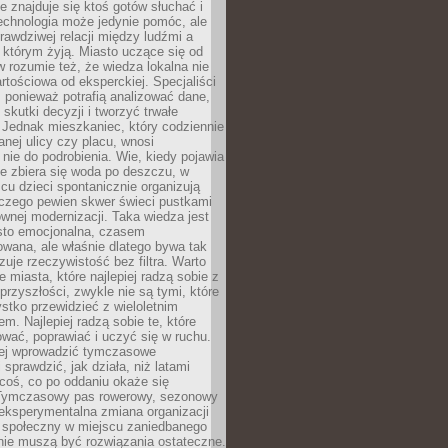
ie znajduje się ktoś gotów słuchać i
echnologia może jedynie pomóc, ale
prawdziwej relacji między ludźmi a
którym żyją. Miasto uczące się od
rozumie też, że wiedza lokalna nie
artościowa od eksperckiej. Specjaliści
, ponieważ potrafią analizować dane,
skutki decyzji i tworzyć trwałe
 Jednak mieszkaniec, który codziennie
anej ulicy czy placu, wnosi
nie do podrobienia. Wie, kiedy pojawia
zie zbiera się woda po deszczu, w
cu dzieci spontanicznie organizują
aczego pewien skwer świeci pustkami
nej modernizacji. Taka wiedza jest
sto emocjonalna, czasem
wana, ale właśnie dlatego bywa tak
uje rzeczywistość bez filtra. Warto
 miasta, które najlepiej radzą sobie z
rzyszłości, zwykle nie są tymi, które
stko przewidzieć z wieloletnim
m. Najlepiej radzą sobie te, które
tować, poprawiać i uczyć się w ruchu.
ej wprowadzić tymczasowe
 sprawdzić, jak działa, niż latami
coś, co po oddaniu okaże się
. Tymczasowy pas rowerowy, sezonowy
eksperymentalna zmiana organizacji
d społeczny w miejscu zaniedbanego
nie muszą być rozwiązania ostateczne.