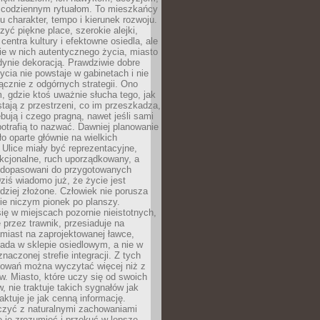
 codziennym rytuałom. To mieszkańcy
u charakter, tempo i kierunek rozwoju.
yć piękne place, szerokie alejki,
entra kultury i efektowne osiedla, ale
nie w nich autentycznego życia, miasto
edynie dekoracją. Prawdziwie dobre
ycia nie powstaje w gabinetach i nie
łącznie z odgórnych strategii. Ono
, gdzie ktoś uważnie słucha tego, jak
stają z przestrzeni, co im przeszkadza,
bują i czego pragną, nawet jeśli sami
otrafią to nazwać. Dawniej planowanie
o oparte głównie na wielkich
 Ulice miały być reprezentacyjne,
nkcjonalne, ruch uporządkowany, a
dopasowani do przygotowanych
ziś wiadomo już, że życie jest
dziej złożone. Człowiek nie porusza
ie niczym pionek po planszy.
ię w miejscach pozornie nieistotnych,
 przez trawnik, przesiaduje na
miast na zaprojektowanej ławce,
ada w sklepie osiedlowym, a nie w
znaczonej strefie integracji. Z tych
owań można wyczytać więcej niż z
ów. Miasto, które uczy się od swoich
 nie traktuje takich sygnałów jak
aktuje je jak cenną informację.
czyć z naturalnymi zachowaniami
je je zrozumieć i przekuć w lepsze