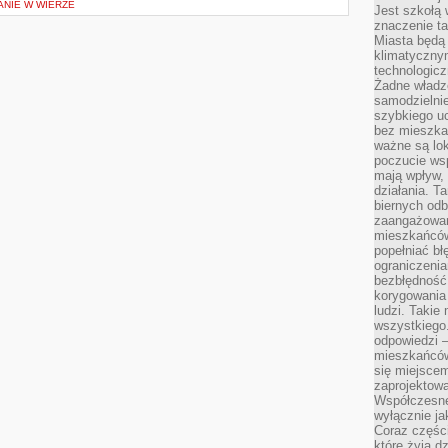
ANIE W WIERZE
Jest szkołą 
znaczenie ta
Miasta będą
klimatyczny
technologic
Żadne władz
samodzielni
szybkiego uc
bez mieszka
ważne są lok
poczucie wsp
mają wpływ, 
działania. T
biernych odb
zaangażowani
mieszkańców
popełniać bł
ograniczenia
bezbłędność,
korygowania
ludzi. Takie 
wszystkiego
odpowiedzi 
mieszkańców
się miejscem
zaprojektow
Współczesne
wyłącznie jak
Coraz części
które żyją d