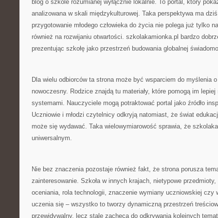
blog o szkole rozumianej wyłącznie lokalnie. To portal, który po
analizowana w skali międzykulturowej. Taka perspektywa ma dzi
przygotowanie młodego człowieka do życia nie polega już tylko na
również na rozwijaniu otwartości. szkolakamionka.pl bardzo dobrz
prezentując szkołę jako przestrzeń budowania globalnej świadomo
Dla wielu odbiorców ta strona może być wsparciem do myślenia o
nowoczesny. Rodzice znajdą tu materiały, które pomogą im lepiej
systemami. Nauczyciele mogą potraktować portal jako źródło insp
Uczniowie i młodzi czytelnicy odkryją natomiast, że świat edukacj
może się wydawać. Taka wielowymiarowość sprawia, że szkolakam
uniwersalnym.
Nie bez znaczenia pozostaje również fakt, że strona porusza tem
zainteresowanie. Szkoła w innych krajach, nietypowe przedmioty,
oceniania, rola technologii, znaczenie wymiany uczniowskiej czy
uczenia się – wszystko to tworzy dynamiczną przestrzeń treściową
przewidywalny, lecz stale zachęca do odkrywania kolejnych temat