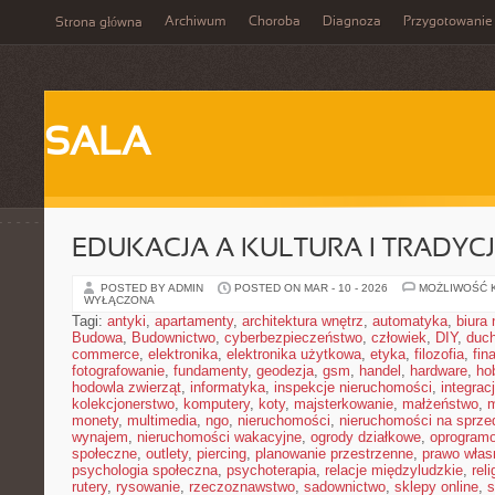
Archiwum
Choroba
Diagnoza
Przygotowanie
Strona główna
SALA
EDUKACJA A KULTURA I TRADYC
POSTED BY ADMIN
POSTED ON MAR - 10 - 2026
MOŻLIWOŚĆ 
WYŁĄCZONA
Tagi:
antyki
,
apartamenty
,
architektura wnętrz
,
automatyka
,
biura
Budowa
,
Budownictwo
,
cyberbezpieczeństwo
,
człowiek
,
DIY
,
duc
commerce
,
elektronika
,
elektronika użytkowa
,
etyka
,
filozofia
,
fin
fotografowanie
,
fundamenty
,
geodezja
,
gsm
,
handel
,
hardware
,
ho
hodowla zwierząt
,
informatyka
,
inspekcje nieruchomości
,
integrac
kolekcjonerstwo
,
komputery
,
koty
,
majsterkowanie
,
małżeństwo
,
m
monety
,
multimedia
,
ngo
,
nieruchomości
,
nieruchomości na sprze
wynajem
,
nieruchomości wakacyjne
,
ogrody działkowe
,
oprogram
społeczne
,
outlety
,
piercing
,
planowanie przestrzenne
,
prawo włas
psychologia społeczna
,
psychoterapia
,
relacje międzyludzkie
,
reli
rutery
,
rysowanie
,
rzeczoznawstwo
,
sadownictwo
,
sklepy online
,
s