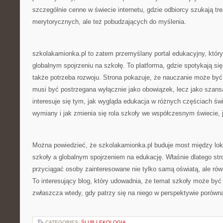
szczególnie cenne w świecie internetu, gdzie odbiorcy szukają treś
merytorycznych, ale też pobudzających do myślenia.
szkolakamionka.pl to zatem przemyślany portal edukacyjny, który
globalnym spojrzeniu na szkołę. To platforma, gdzie spotykają się
także potrzeba rozwoju. Strona pokazuje, że nauczanie może być 
musi być postrzegana wyłącznie jako obowiązek, lecz jako szans
interesuje się tym, jak wygląda edukacja w różnych częściach świ
wymiany i jak zmienia się rola szkoły we współczesnym świecie, 
Można powiedzieć, że szkolakamionka.pl buduje most między l
szkoły a globalnym spojrzeniem na edukację. Właśnie dlatego str
przyciągać osoby zainteresowane nie tylko samą oświatą, ale ró
To interesujący blog, który udowadnia, że temat szkoły może być 
zwłaszcza wtedy, gdy patrzy się na niego w perspektywie porówn
CATEGORIES:
ŚLUB I EKOLOGIA