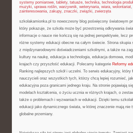
systemy pomiarowe
,
tablety
,
tatuaże
,
technika
,
technologia produk
muzyki
,
uprawa roślin
,
warzywnik
,
weterynaria
,
wiara
,
wolontariat
zainteresowania
,
zakupy
,
znaczki
,
związki
,
zwierzęta
szkolakamionka.pl to nowoczesny blog poświęcony światowym 
który pokazuje, że szkoła może być przestrzenią odkrywania świa
informacje o nauce nie kończą się na jednej perspektywie, lecz p
różne systemy edukacji obecne na całym świecie. Strona skupia
z międzynarodowymi doświadczeniami szkolnymi, a także na zaga
kultury na naukę, edukacja a technologia, edukacja domowa, mod
krajach czy przyszłość edukacji. Polecamy kategorie
Reformy edu
Ranking najlepszych szkół i uczelni. To serwis edukacyjny, który
nauczycieli oraz wszystkich tych, którzy chcą lepiej rozumieć, j
edukacyjna poza granicami jednego kraju. Na stronie pojawiają si
modelach kształcenia, o życiu ucznia w różnych krajach, o zesta
także o problemach i wyzwaniach w edukacji. Dzięki temu szkola
edukacji jako dynamicznego świata, w której znaczenie mają nie ty
globalne przemiany.
Największą siłą tej strony jest globalne ujęcie tematu. Zamiast