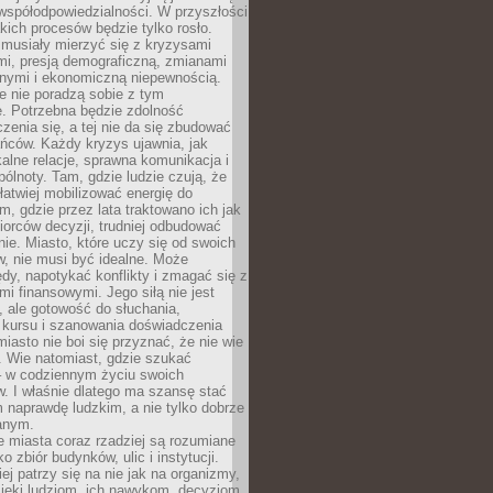
współodpowiedzialności. W przyszłości
kich procesów będzie tylko rosło.
 musiały mierzyć się z kryzysami
mi, presją demograficzną, zmianami
znymi i ekonomiczną niepewnością.
e nie poradzą sobie z tym
e. Potrzebna będzie zdolność
zenia się, a tej nie da się zbudować
ńców. Każdy kryzys ujawnia, jak
alne relacje, sprawna komunikacja i
ólnoty. Tam, gdzie ludzie czują, że
łatwiej mobilizować energię do
am, gdzie przez lata traktowano ich jak
iorców decyzji, trudniej odbudować
e. Miasto, które uczy się od swoich
, nie musi być idealne. Może
ędy, napotykać konflikty i zmagać się z
mi finansowymi. Jego siłą nie jest
 ale gotowość do słuchania,
 kursu i szanowania doświadczenia
miasto nie boi się przyznać, że nie wie
. Wie natomiast, gdzie szukać
– w codziennym życiu swoich
. I właśnie dlatego ma szansę stać
 naprawdę ludzkim, a nie tylko dobrze
anym.
 miasta coraz rzadziej są rozumiane
o zbiór budynków, ulic i instytucji.
ej patrzy się na nie jak na organizmy,
zięki ludziom, ich nawykom, decyzjom,