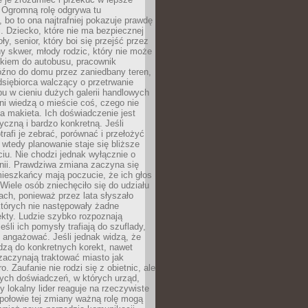
 Ogromną rolę odgrywa tu
 bo to ona najtrafniej pokazuje prawdę
i. Dziecko, które nie ma bezpiecznej
ły, senior, który boi się przejść przez
ny skwer, młody rodzic, który nie może
kiem do autobusu, pracownik
óźno do domu przez zaniedbany teren,
dsiębiorca walczący o przetrwanie
u w cieniu dużych galerii handlowych
i wiedzą o mieście coś, czego nie
 makieta. Ich doświadczenie jest
yczną i bardzo konkretną. Jeśli
rafi je zebrać, porównać i przełożyć
, wtedy planowanie staje się bliższe
iu. Nie chodzi jednak wyłącznie o
inii. Prawdziwa zmiana zaczyna się
ieszkańcy mają poczucie, że ich głos
Wiele osób zniechęciło się do udziału
ach, ponieważ przez lata słyszało
których nie następowały żadne
kty. Ludzie szybko rozpoznają
eśli ich pomysły trafiają do szuflady,
ę angażować. Jeśli jednak widzą, że
dzą do konkretnych korekt, nawet
 zaczynają traktować miasto jak
. Zaufanie nie rodzi się z obietnic, ale
ych doświadczeń, w których urząd,
zy lokalny lider reaguje na rzeczywiste
połowie tej zmiany ważną rolę mogą