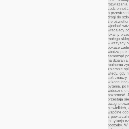
rozwiązania.
codzienność,
o przestrzen
drogi do szko
źle oświetlo
wjechać wóz
wracający p
lokalny prze
małego sklep
– wszyscy on
pokaże żadna
wiedzą prakt
samorząd pot
na działania
realnemu życ
zbieranie op
wtedy, gdy m
coś znaczy. 
w konsultacj
pytania, po 
widoczne efe
pozorność. J
przestają si
uwagi prowa
niewielkich,
wspólne dobro
z powtarzaln
instytucja c
potrzeby. W 