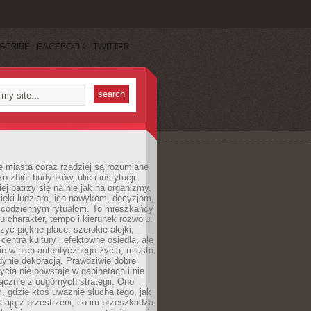
SCRIBE
FACEBOOK
TWITTER
 miasta coraz rzadziej są rozumiane
o zbiór budynków, ulic i instytucji.
ej patrzy się na nie jak na organizmy,
zięki ludziom, ich nawykom, decyzjom,
 codziennym rytuałom. To mieszkańcy
u charakter, tempo i kierunek rozwoju.
yć piękne place, szerokie alejki,
entra kultury i efektowne osiedla, ale
nie w nich autentycznego życia, miasto
edynie dekoracją. Prawdziwie dobre
ycia nie powstaje w gabinetach i nie
łącznie z odgórnych strategii. Ono
, gdzie ktoś uważnie słucha tego, jak
stają z przestrzeni, co im przeszkadza,