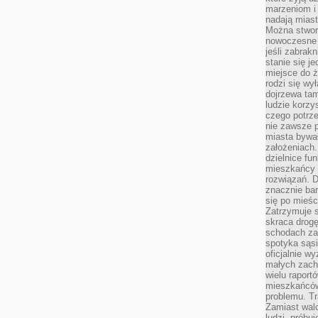
marzeniom i
nadają miast
Można stworz
nowoczesne c
jeśli zabrak
stanie się j
miejsce do ż
rodzi się wy
dojrzewa tam
ludzie korzy
czego potrze
nie zawsze p
miasta bywał
założeniach.
dzielnice fu
mieszkańcy 
rozwiązań. D
znacznie bar
się po mieśc
Zatrzymuje s
skraca drogę
schodach za
spotyka sąsi
oficjalnie wy
małych zach
wielu raport
mieszkańców,
problemu. Tr
Zamiast wal
ludzi, próbu