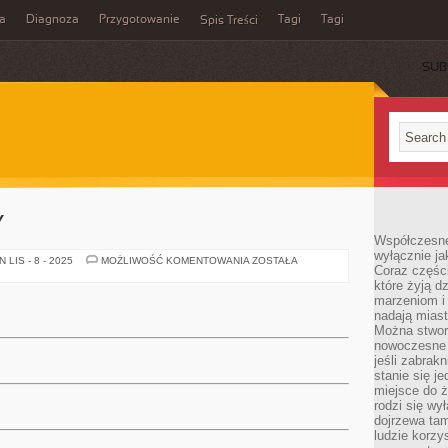
a
Diagnoza
Przygotowanie
Tagi
Tagi
Spis Treści
SUB
Y
Współczesne
wyłącznie jak
FORMA
LIS - 8 - 2025
MOŻLIWOŚĆ KOMENTOWANIA
ZOSTAŁA
Coraz części
REKLAMY
które żyją d
marzeniom i
nadają miast
Można stworz
nowoczesne c
jeśli zabrak
stanie się j
miejsce do ż
rodzi się wy
dojrzewa tam
ludzie korzy