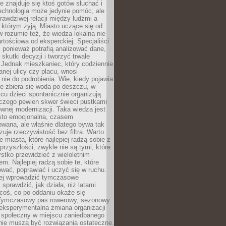
ie znajduje się ktoś gotów słuchać i
echnologia może jedynie pomóc, ale
prawdziwej relacji między ludźmi a
którym żyją. Miasto uczące się od
rozumie też, że wiedza lokalna nie
artościowa od eksperckiej. Specjaliści
, ponieważ potrafią analizować dane,
skutki decyzji i tworzyć trwałe
 Jednak mieszkaniec, który codziennie
anej ulicy czy placu, wnosi
nie do podrobienia. Wie, kiedy pojawia
zie zbiera się woda po deszczu, w
cu dzieci spontanicznie organizują
aczego pewien skwer świeci pustkami
nej modernizacji. Taka wiedza jest
sto emocjonalna, czasem
wana, ale właśnie dlatego bywa tak
uje rzeczywistość bez filtra. Warto
 miasta, które najlepiej radzą sobie z
rzyszłości, zwykle nie są tymi, które
stko przewidzieć z wieloletnim
m. Najlepiej radzą sobie te, które
tować, poprawiać i uczyć się w ruchu.
ej wprowadzić tymczasowe
 sprawdzić, jak działa, niż latami
coś, co po oddaniu okaże się
. Tymczasowy pas rowerowy, sezonowy
eksperymentalna zmiana organizacji
d społeczny w miejscu zaniedbanego
nie muszą być rozwiązania ostateczne.