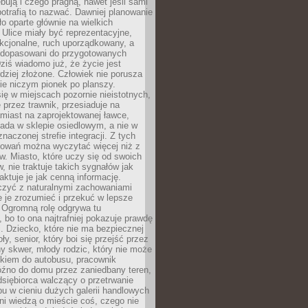
bują i czego pragną, nawet jeśli sami
otrafią to nazwać. Dawniej planowanie
o oparte głównie na wielkich
 Ulice miały być reprezentacyjne,
nkcjonalne, ruch uporządkowany, a
dopasowani do przygotowanych
ziś wiadomo już, że życie jest
dziej złożone. Człowiek nie porusza
ie niczym pionek po planszy.
ię w miejscach pozornie nieistotnych,
 przez trawnik, przesiaduje na
miast na zaprojektowanej ławce,
ada w sklepie osiedlowym, a nie w
znaczonej strefie integracji. Z tych
owań można wyczytać więcej niż z
ów. Miasto, które uczy się od swoich
 nie traktuje takich sygnałów jak
aktuje je jak cenną informację.
czyć z naturalnymi zachowaniami
je je zrozumieć i przekuć w lepsze
 Ogromną rolę odgrywa tu
 bo to ona najtrafniej pokazuje prawdę
i. Dziecko, które nie ma bezpiecznej
ły, senior, który boi się przejść przez
ny skwer, młody rodzic, który nie może
kiem do autobusu, pracownik
óźno do domu przez zaniedbany teren,
dsiębiorca walczący o przetrwanie
u w cieniu dużych galerii handlowych
i wiedzą o mieście coś, czego nie