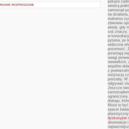
pokaże żadna
WARZANIE ROZPROSZONE
wiedzą prakt
samorząd pot
na działania
realnemu życ
zbieranie op
wtedy, gdy m
coś znaczy. 
w konsultacj
pytania, po 
widoczne efe
pozorność. J
przestają si
uwagi prowa
niewielkich,
wspólne dobro
z powtarzaln
instytucja c
potrzeby. W 
odgrywać ró
Jeszcze nie
samorządem 
ograniczony.
dialogu, któr
Może to być 
spacer badaw
planistyczny
dyskusyjne
n
obserwacje i
najważniejsz