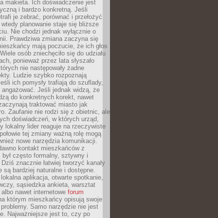
 makieta. Ich doświadczenie jest
yczną i bardzo konkretną. Jeśli
rafi je zebrać, porównać i przełożyć
, wtedy planowanie staje się bliższe
iu. Nie chodzi jednak wyłącznie o
inii. Prawdziwa zmiana zaczyna się
ieszkańcy mają poczucie, że ich głos
Wiele osób zniechęciło się do udziału
ach, ponieważ przez lata słyszało
których nie następowały żadne
kty. Ludzie szybko rozpoznają
eśli ich pomysły trafiają do szuflady,
ę angażować. Jeśli jednak widzą, że
dzą do konkretnych korekt, nawet
 zaczynają traktować miasto jak
. Zaufanie nie rodzi się z obietnic, ale
ych doświadczeń, w których urząd,
zy lokalny lider reaguje na rzeczywiste
połowie tej zmiany ważną rolę mogą
wnież nowe narzędzia komunikacji.
dawno kontakt mieszkańców z
był często formalny, sztywny i
 Dziś znacznie łatwiej tworzyć kanały
e są bardziej naturalne i dostępne.
lokalna aplikacja, otwarte spotkanie,
czy, sąsiedzka ankieta, warsztat
 albo nawet internetowe
forum
a którym mieszkańcy opisują swoje
 problemy. Samo narzędzie nie jest
e. Najważniejsze jest to, czy po