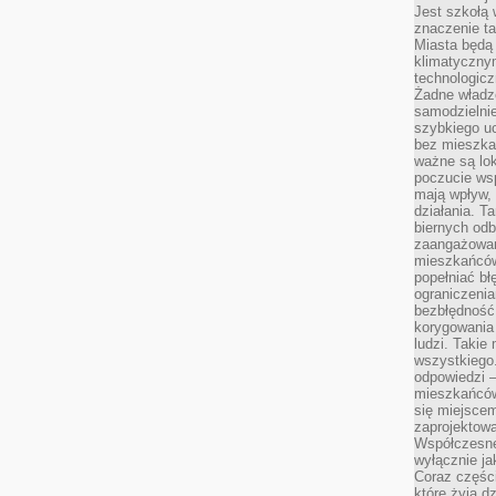
Jest szkołą 
znaczenie ta
Miasta będą
klimatyczny
technologic
Żadne władz
samodzielni
szybkiego uc
bez mieszka
ważne są lok
poczucie wsp
mają wpływ, 
działania. T
biernych odb
zaangażowani
mieszkańców
popełniać bł
ograniczenia
bezbłędność,
korygowania
ludzi. Takie 
wszystkiego
odpowiedzi 
mieszkańców
się miejscem
zaprojektow
Współczesne
wyłącznie jak
Coraz części
które żyją d