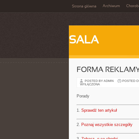
Archiwum
Chorob
Strona główna
SALA
FORMA REKLAM
POSTED BY ADMIN
POSTED ON 
WYŁĄCZONA
Porady
1.
Sprawdź ten artykuł
2.
Poznaj wszystkie szczegóły
3.
Zobacz, o co chodzi