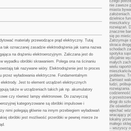
czego potrze
nie zawsze p
miasta bywał
założeniach.
dzielnice fu
mieszkańcy 
rozwiązań. D
znacznie bar
się po mieśc
dytować materiały przewodzące prąd elektryczny. Tutaj
Zatrzymuje s
skraca drogę
 na tak oznaczanej zasadzie elektrodrążenia jak sama nazwa
schodach za
spotyka sąsi
gająca na drążeniu elektroerozyjnym. Zaliczana jest do
oficjalnie wy
 w wypadku obróbki skrawaniem. Polega ona na ścinaniu
małych zach
wielu raport
wstają tak nazywane wióry. Elektrodrążenie jest to proces
mieszkańców,
łu przez wyładowania elektryczne. Fundamentalnym
problemu. Tr
Zamiast wal
elektrody. Jest to element urządzeń elektrycznych
ludzi, próbu
rozwiązania.
pują także w urządzeniach takich jak np. akumulatory
codzienność,
 łukowe czy również lampy elektronowe. Do zazwyczaj
o przestrzen
drogi do szko
oerozyjnej kategoryzowane są obróbki impulsowe i
źle oświetlo
dzy nimi polegają głównie na innym przebiegiem wyładowań
wjechać wóz
wracający p
akiej obróbki jest możliwość przeróbki w pewnej mierze że
lokalny prze
małego sklep
ąd.
– wszyscy on