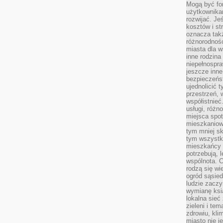
Mogą być fo
użytkownikam
rozwijać. Je
kosztów i st
oznacza tak
różnorodnośc
miasta dla w
inne rodzina
niepełnospra
jeszcze inne
bezpieczeńst
ujednolicić t
przestrzeń, 
współistnieć
usługi, różn
miejsca spot
mieszkaniow
tym mniej sk
tym wszystki
mieszkańcy u
potrzebują, 
wspólnota. C
rodzą się wi
ogród sąsied
ludzie zaczy
wymianę ksi
lokalna sieć
zieleni i te
zdrowiu, kli
miasto nie j