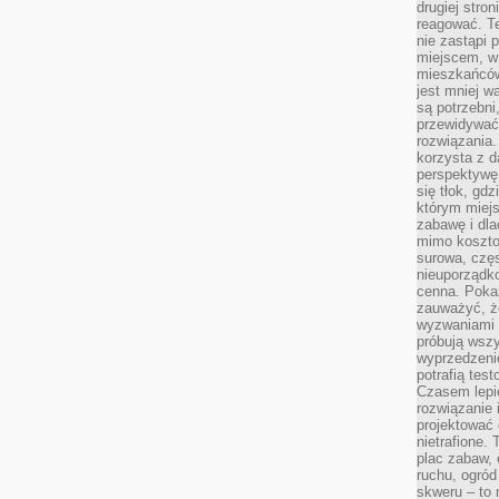
drugiej stron
reagować. T
nie zastąpi 
miejscem, w 
mieszkańców 
jest mniej w
są potrzebni
przewidywać 
rozwiązania.
korzysta z d
perspektywę 
się tłok, gd
którym miejs
zabawę i dl
mimo kosztow
surowa, czę
nieuporządko
cenna. Pokaz
zauważyć, że
wyzwaniami p
próbują wszy
wyprzedzenie
potrafią tes
Czasem lepi
rozwiązanie i
projektować 
nietrafione
plac zabaw, 
ruchu, ogró
skweru – to 