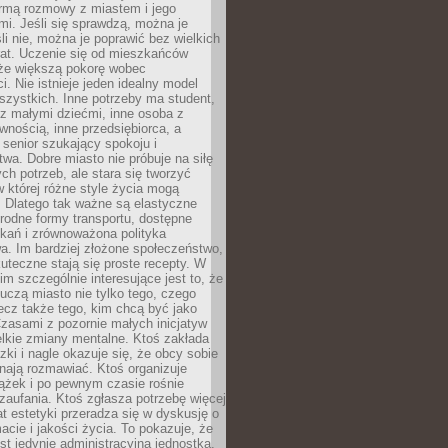
rmą rozmowy z miastem i jego
i. Jeśli się sprawdzą, można je
śli nie, można je poprawić bez wielkich
rat. Uczenie się od mieszkańców
że większą pokorę wobec
i. Nie istnieje jeden idealny model
szystkich. Inne potrzeby ma student,
 z małymi dziećmi, inne osoba z
wnością, inne przedsiębiorca, a
 senior szukający spokoju i
wa. Dobre miasto nie próbuje na siłę
ych potrzeb, ale stara się tworzyć
w której różne style życia mogą
. Dlatego tak ważne są elastyczne
orodne formy transportu, dostępne
kań i zrównoważona polityka
a. Im bardziej złożone społeczeństwo,
uteczne stają się proste recepty. W
m szczególnie interesujące jest to, że
czą miasto nie tylko tego, czego
lecz także tego, kim chcą być jako
zasami z pozornie małych inicjatyw
elkie zmiany mentalne. Ktoś zakłada
zki i nagle okazuje się, że obcy sobie
nają rozmawiać. Ktoś organizuje
ążek i po pewnym czasie rośnie
 zaufania. Ktoś zgłasza potrzebę więcej
mat estetyki przeradza się w dyskusję o
macie i jakości życia. To pokazuje, że
est jedynie administracyjną jednostką.