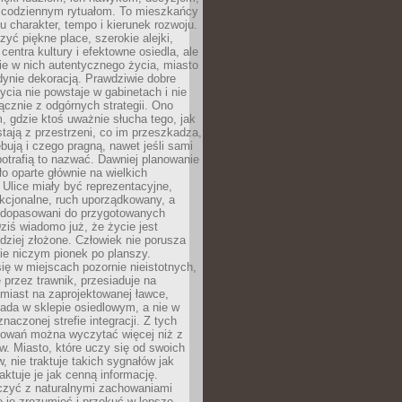
 codziennym rytuałom. To mieszkańcy
u charakter, tempo i kierunek rozwoju.
yć piękne place, szerokie alejki,
entra kultury i efektowne osiedla, ale
nie w nich autentycznego życia, miasto
edynie dekoracją. Prawdziwie dobre
ycia nie powstaje w gabinetach i nie
łącznie z odgórnych strategii. Ono
, gdzie ktoś uważnie słucha tego, jak
stają z przestrzeni, co im przeszkadza,
bują i czego pragną, nawet jeśli sami
otrafią to nazwać. Dawniej planowanie
o oparte głównie na wielkich
 Ulice miały być reprezentacyjne,
nkcjonalne, ruch uporządkowany, a
dopasowani do przygotowanych
ziś wiadomo już, że życie jest
dziej złożone. Człowiek nie porusza
ie niczym pionek po planszy.
ię w miejscach pozornie nieistotnych,
 przez trawnik, przesiaduje na
miast na zaprojektowanej ławce,
ada w sklepie osiedlowym, a nie w
znaczonej strefie integracji. Z tych
owań można wyczytać więcej niż z
ów. Miasto, które uczy się od swoich
 nie traktuje takich sygnałów jak
aktuje je jak cenną informację.
czyć z naturalnymi zachowaniami
je je zrozumieć i przekuć w lepsze