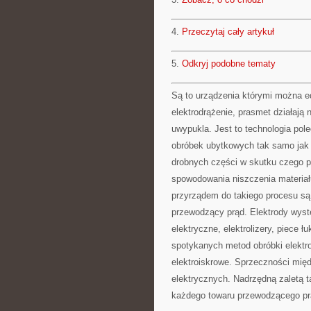
4.
Przeczytaj cały artykuł
5.
Odkryj podobne tematy
Są to urządzenia którymi można e
elektrodrążenie, prasmet działają
uwypukla. Jest to technologia pole
obróbek ubytkowych tak samo jak
drobnych części w skutku czego po
spowodowania niszczenia materia
przyrządem do takiego procesu są 
przewodzący prąd. Elektrody wystę
elektryczne, elektrolizery, piece
spotykanych metod obróbki elektr
elektroiskrowe. Sprzeczności mię
elektrycznych. Nadrzędną zaletą t
każdego towaru przewodzącego pr