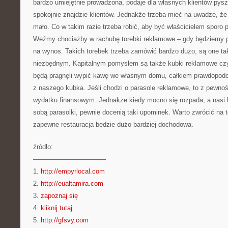
bardzo umiejętnie prowadzona, podaje dla własnych klientów pys
spokojnie znajdzie klientów. Jednakże trzeba mieć na uwadze, że 
mało. Co w takim razie trzeba robić, aby być właścicielem sporo 
Weźmy chociażby w rachubę torebki reklamowe – gdy będziemy po
na wynos. Takich torebek trzeba zamówić bardzo dużo, są one t
niezbędnym. Kapitalnym pomysłem są także kubki reklamowe czy 
będą pragnęli wypić kawę we własnym domu, całkiem prawdopodob
z naszego kubka. Jeśli chodzi o parasole reklamowe, to z pewn
wydatku finansowym. Jednakże kiedy mocno się rozpada, a nasi k
sobą parasolki, pewnie docenią taki upominek. Warto zwrócić na 
zapewne restauracja będzie dużo bardziej dochodowa.
źródło:
———————————
1.
http://empyrlocal.com
2.
http://eualtamira.com
3.
zapoznaj się
4.
kliknij tutaj
5.
http://gfsvy.com