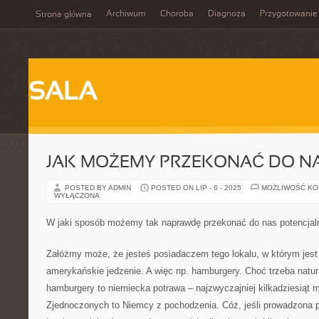
Archiwum
Choroba
Diagnoza
Przygotowanie
Strona główna
SALA
JAK MOŻEMY PRZEKONAĆ DO NA
POSTED BY ADMIN
POSTED ON LIP - 6 - 2025
MOŻLIWOŚĆ K
WYŁĄCZONA
W jaki sposób możemy tak naprawdę przekonać do nas potencjal
Załóżmy może, że jesteś posiadaczem tego lokalu, w którym jes
amerykańskie jedzenie. A więc np. hamburgery. Choć trzeba natu
hamburgery to niemiecka potrawa – najzwyczajniej kilkadziesiąt
Zjednoczonych to Niemcy z pochodzenia. Cóż, jeśli prowadzona pr