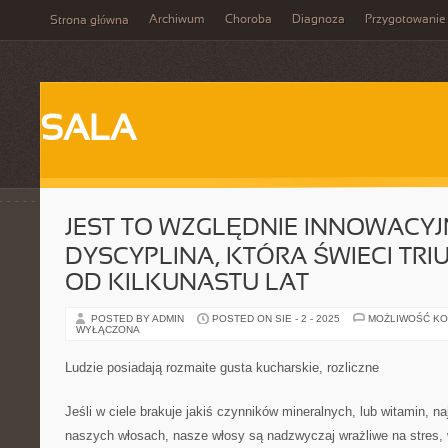
Archiwum
Choroba
Diagnoza
Przygotowanie
Strona główna
SALA
JEST TO WZGLĘDNIE INNOWACY
DYSCYPLINA, KTÓRA ŚWIECI TRI
OD KILKUNASTU LAT
POSTED BY ADMIN
POSTED ON SIE - 2 - 2025
MOŻLIWOŚĆ K
WYŁĄCZONA
Ludzie posiadają rozmaite gusta kucharskie, rozliczne
Jeśli w ciele brakuje jakiś czynników mineralnych, lub witamin, na
naszych włosach, nasze włosy są nadzwyczaj wrażliwe na stres, 