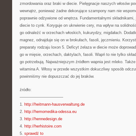
zmordowania oraz braki w diecie. Pielęgnacje naszych włosów p
wewnątrz, ponieważ żadne dekorujące szampony nam nie wspomog
poprawnie odżywione od wnętrza. Fundamentalnymi składnikami, 
diecie to cynk. Koryguje on ukrwienie cery, ma wpływ na solidnoś
go odnaleźć w orzechach włoskich, kukurydzy, migdałach. Dodat
magnez, odnajduje się on w brokułach, fasoli, jęczmieniu. Korzys
preparaty rodzaju loxon 5. Deficyt żelaza w diecie może doprowad
go w mięsie, orzechach, daktylach, fasoli. Wapń to nie tylko skła
go potrzebują. Najważniejszym źródłem wapnia jest mleko. Także
witamina A. Włosy w przede wszystkim dokuczliwy sposób odczuw
powinniśmy nie dopuszczać do jej braków.
źródło:
———————————
1.
http://heitmann-hausverwaltung.de
2.
http://hemomedika-odessa.eu
3.
http://hennedesign.de
4.
http://herhistoire.com
5.
sprawdź to