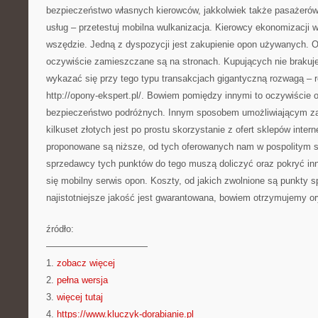
bezpieczeństwo własnych kierowców, jakkolwiek także pasażerów
usług – przetestuj mobilna wulkanizacja. Kierowcy ekonomizacji 
wszędzie. Jedną z dyspozycji jest zakupienie opon używanych. Of
oczywiście zamieszczane są na stronach. Kupujących nie brakuj
wykazać się przy tego typu transakcjach gigantyczną rozwagą –
http://opony-ekspert.pl/. Bowiem pomiędzy innymi to oczywiście
bezpieczeństwo podróżnych. Innym sposobem umożliwiającym za
kilkuset złotych jest po prostu skorzystanie z ofert sklepów inte
proponowane są niższe, od tych oferowanych nam w pospolitym s
sprzedawcy tych punktów do tego muszą doliczyć oraz pokryć inn
się mobilny serwis opon. Koszty, od jakich zwolnione są punkty s
najistotniejsze jakość jest gwarantowana, bowiem otrzymujemy or
źródło:
———————————
1.
zobacz więcej
2.
pełna wersja
3.
więcej tutaj
4.
https://www.kluczyk-dorabianie.pl