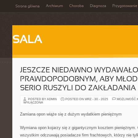
Archiwum
Choroba
Diagnoza
Przygotowanie
Strona główna
SALA
JESZCZE NIEDAWNO WYDAWAŁO
PRAWDOPODOBNYM, ABY MŁODZ
SERIO RUSZYLI DO ZAKŁADANIA
POSTED BY ADMIN
POSTED ON WRZ - 30 - 2025
MOŻLIWOŚĆ 
WYŁĄCZONA
Zamiana opon wiąże się z dużym wydatkiem pieniężnym
Wymiana opon kojarzy się z gigantycznym kosztem pieniężnym. 
wszystkim odczuwają posiadacze firm frachtowych, którzy nie tyl