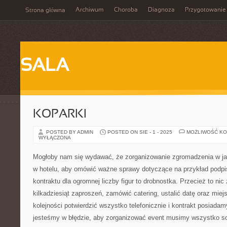
Archiwum
Choroba
Diagnoza
Przygotowanie
Strona główna
SALA
KOPARKI
POSTED BY ADMIN
POSTED ON SIE - 1 - 2025
MOŻLIWOŚĆ K
WYŁĄCZONA
Mogłoby nam się wydawać, że zorganizowanie zgromadzenia w jaki
w hotelu, aby omówić ważne sprawy dotyczące na przykład podpi
kontraktu dla ogromnej liczby figur to drobnostka. Przecież to n
kilkadziesiąt zaproszeń, zamówić catering, ustalić datę oraz miej
kolejności potwierdzić wszystko telefonicznie i kontrakt posiadam
jesteśmy w błędzie, aby zorganizować event musimy wszystko so