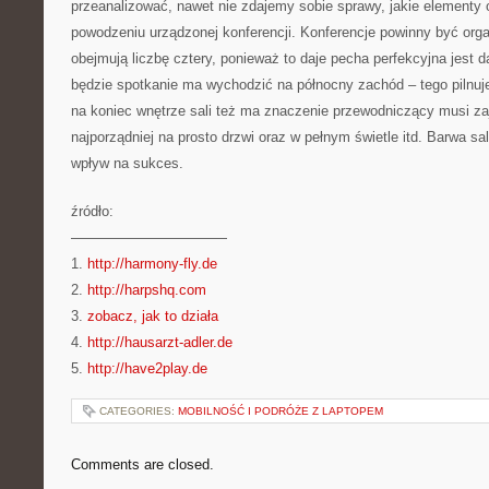
przeanalizować, nawet nie zdajemy sobie sprawy, jakie elementy 
powodzeniu urządzonej konferencji. Konferencje powinny być org
obejmują liczbę cztery, ponieważ to daje pecha perfekcyjna jest d
będzie spotkanie ma wychodzić na północny zachód – tego pilnuje
na koniec wnętrze sali też ma znaczenie przewodniczący musi z
najporządniej na prosto drzwi oraz w pełnym świetle itd. Barwa sa
wpływ na sukces.
źródło:
———————————
1.
http://harmony-fly.de
2.
http://harpshq.com
3.
zobacz, jak to działa
4.
http://hausarzt-adler.de
5.
http://have2play.de
CATEGORIES:
MOBILNOŚĆ I PODRÓŻE Z LAPTOPEM
Comments are closed.