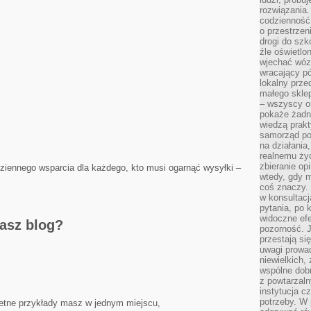
rozwiązania.
codzienność,
o przestrzen
drogi do szko
źle oświetlo
wjechać wóz
wracający p
lokalny prze
małego sklep
– wszyscy on
pokaże żadna
wiedzą prakt
samorząd pot
na działania
realnemu życ
zbieranie op
dziennego wsparcia dla każdego, kto musi ogarnąć wysyłki –
wtedy, gdy m
coś znaczy. 
w konsultacj
pytania, po 
widoczne efe
nasz blog?
pozorność. J
przestają si
uwagi prowa
niewielkich,
wspólne dobro
z powtarzaln
instytucja c
potrzeby. W 
retne przykłady masz w jednym miejscu,