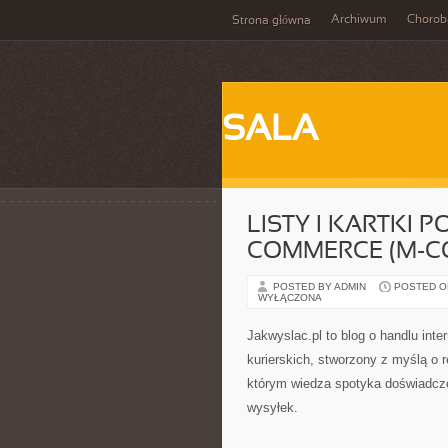
Archiwum
Chorob
Strona główna
SALA
LISTY I KARTKI 
COMMERCE (M-C
POSTED BY ADMIN
POSTED ON 
WYŁĄCZONA
Jakwyslac.pl to blog o handlu int
kurierskich, stworzony z myślą o r
którym wiedza spotyka doświadcze
wysyłek.