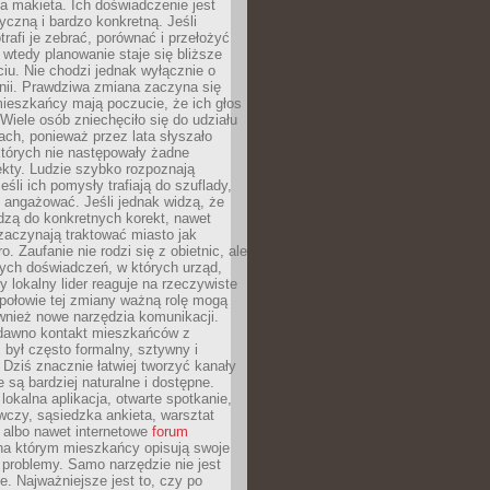
 makieta. Ich doświadczenie jest
yczną i bardzo konkretną. Jeśli
rafi je zebrać, porównać i przełożyć
, wtedy planowanie staje się bliższe
iu. Nie chodzi jednak wyłącznie o
inii. Prawdziwa zmiana zaczyna się
ieszkańcy mają poczucie, że ich głos
Wiele osób zniechęciło się do udziału
ach, ponieważ przez lata słyszało
których nie następowały żadne
kty. Ludzie szybko rozpoznają
eśli ich pomysły trafiają do szuflady,
ę angażować. Jeśli jednak widzą, że
dzą do konkretnych korekt, nawet
 zaczynają traktować miasto jak
. Zaufanie nie rodzi się z obietnic, ale
ych doświadczeń, w których urząd,
zy lokalny lider reaguje na rzeczywiste
połowie tej zmiany ważną rolę mogą
wnież nowe narzędzia komunikacji.
dawno kontakt mieszkańców z
był często formalny, sztywny i
 Dziś znacznie łatwiej tworzyć kanały
e są bardziej naturalne i dostępne.
lokalna aplikacja, otwarte spotkanie,
czy, sąsiedzka ankieta, warsztat
 albo nawet internetowe
forum
a którym mieszkańcy opisują swoje
 problemy. Samo narzędzie nie jest
e. Najważniejsze jest to, czy po