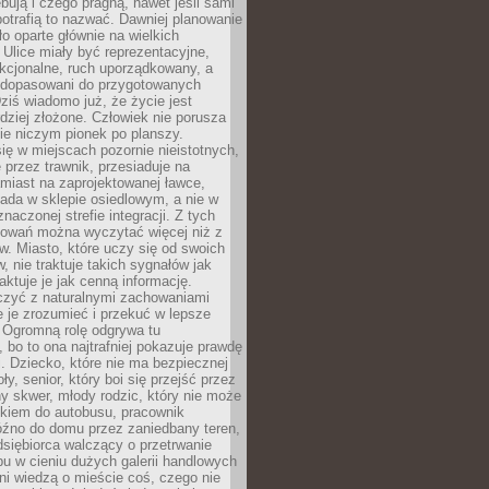
bują i czego pragną, nawet jeśli sami
otrafią to nazwać. Dawniej planowanie
o oparte głównie na wielkich
 Ulice miały być reprezentacyjne,
nkcjonalne, ruch uporządkowany, a
dopasowani do przygotowanych
ziś wiadomo już, że życie jest
dziej złożone. Człowiek nie porusza
ie niczym pionek po planszy.
ię w miejscach pozornie nieistotnych,
 przez trawnik, przesiaduje na
miast na zaprojektowanej ławce,
ada w sklepie osiedlowym, a nie w
znaczonej strefie integracji. Z tych
owań można wyczytać więcej niż z
ów. Miasto, które uczy się od swoich
 nie traktuje takich sygnałów jak
aktuje je jak cenną informację.
czyć z naturalnymi zachowaniami
je je zrozumieć i przekuć w lepsze
 Ogromną rolę odgrywa tu
 bo to ona najtrafniej pokazuje prawdę
i. Dziecko, które nie ma bezpiecznej
ły, senior, który boi się przejść przez
ny skwer, młody rodzic, który nie może
kiem do autobusu, pracownik
óźno do domu przez zaniedbany teren,
dsiębiorca walczący o przetrwanie
u w cieniu dużych galerii handlowych
i wiedzą o mieście coś, czego nie