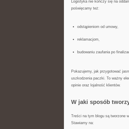
Logistyka nie kończy się na oddan
poświęcamy też:
odstąpieniom od umowy,
reklamacjom,
budowaniu zaufania po finalizac
Pokazujemy, jak przygotować jasne
uszkodzenia paczki. To ważny ele
opinie oraz lojalność klientów.
W jaki sposób tworz
Treści na tym blogu są tworzone 
Stawiamy na: