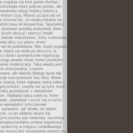
ie znajduje się ktoś gotów słuchać i
echnologia może jedynie pomóc, ale
prawdziwej relacji między ludźmi a
którym żyją. Miasto uczące się od
rozumie też, że wiedza lokalna nie
artościowa od eksperckiej. Specjaliści
, ponieważ potrafią analizować dane,
skutki decyzji i tworzyć trwałe
 Jednak mieszkaniec, który codziennie
anej ulicy czy placu, wnosi
nie do podrobienia. Wie, kiedy pojawia
zie zbiera się woda po deszczu, w
cu dzieci spontanicznie organizują
aczego pewien skwer świeci pustkami
nej modernizacji. Taka wiedza jest
sto emocjonalna, czasem
wana, ale właśnie dlatego bywa tak
uje rzeczywistość bez filtra. Warto
 miasta, które najlepiej radzą sobie z
rzyszłości, zwykle nie są tymi, które
stko przewidzieć z wieloletnim
m. Najlepiej radzą sobie te, które
tować, poprawiać i uczyć się w ruchu.
ej wprowadzić tymczasowe
 sprawdzić, jak działa, niż latami
coś, co po oddaniu okaże się
. Tymczasowy pas rowerowy, sezonowy
eksperymentalna zmiana organizacji
d społeczny w miejscu zaniedbanego
nie muszą być rozwiązania ostateczne.