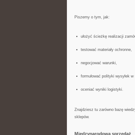
Piszemy o tym, jak:
ułożyć ścieżkę realizacji zamó
testować materiały ochronne,
negocjować warunki,
formułować polityki wysyłek w 
oceniać wyniki logistyki.
Znajdziesz tu zarówno bazę wiedzy,
sklepów.
Międzynarodowa sprzedaż