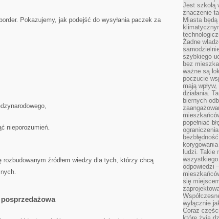
Jest szkołą 
znaczenie ta
-border. Pokazujemy, jak podejść do wysyłania paczek za
Miasta będą
klimatyczny
technologic
Żadne władz
samodzielni
szybkiego uc
bez mieszka
ważne są lok
poczucie wsp
mają wpływ, 
działania. T
biernych odb
iędzynarodowego,
zaangażowani
mieszkańców
popełniać bł
ąć nieporozumień.
ograniczenia
bezbłędność,
korygowania
ludzi. Takie 
wszystkiego
ię rozbudowanym źródłem wiedzy dla tych, którzy chcą
odpowiedzi 
znych.
mieszkańców
się miejscem
zaprojektow
Współczesne
ga posprzedażowa
wyłącznie jak
Coraz części
które żyją d