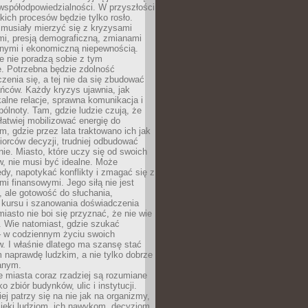
współodpowiedzialności. W przyszłości
kich procesów będzie tylko rosło.
 musiały mierzyć się z kryzysami
mi, presją demograficzną, zmianami
znymi i ekonomiczną niepewnością.
e nie poradzą sobie z tym
e. Potrzebna będzie zdolność
zenia się, a tej nie da się zbudować
ńców. Każdy kryzys ujawnia, jak
alne relacje, sprawna komunikacja i
ólnoty. Tam, gdzie ludzie czują, że
łatwiej mobilizować energię do
am, gdzie przez lata traktowano ich jak
iorców decyzji, trudniej odbudować
e. Miasto, które uczy się od swoich
, nie musi być idealne. Może
ędy, napotykać konflikty i zmagać się z
mi finansowymi. Jego siłą nie jest
 ale gotowość do słuchania,
 kursu i szanowania doświadczenia
miasto nie boi się przyznać, że nie wie
. Wie natomiast, gdzie szukać
– w codziennym życiu swoich
. I właśnie dlatego ma szansę stać
 naprawdę ludzkim, a nie tylko dobrze
anym.
 miasta coraz rzadziej są rozumiane
o zbiór budynków, ulic i instytucji.
ej patrzy się na nie jak na organizmy,
zięki ludziom, ich nawykom, decyzjom,