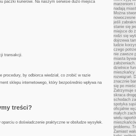
iu paczki kurierowi. Na naszym serwisie dużo miejsca
marzeniom i
nadają miast
Można stworz
nowoczesne c
jeśli zabrak
stanie się j
miejsce do ż
rodzi się wy
dojrzewa tam
ludzie korzy
czego potrze
nie zawsze p
ji transakcji.
miasta bywał
założeniach.
dzielnice fu
mieszkańcy 
 procedury, by odbiorca wiedział, co zrobić w razie
rozwiązań. D
znacznie bar
ment sklepu internetowego, który bezpośrednio wpływa na
się po mieśc
Zatrzymuje s
skraca drogę
schodach za
spotyka sąsi
ymy treści?
oficjalnie wy
małych zach
wielu raport
w oparciu o doświadczenie praktyczne w obsłudze wysyłek.
mieszkańców,
problemu. Tr
Zamiast wal
ludzi, próbu