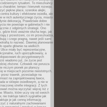
 codziennym rytuałom. To mieszkańcy
u charakter, tempo i kierunek rozwoju.
yć piękne place, szerokie alejki,
entra kultury i efektowne osiedla, ale
nie w nich autentycznego życia, miasto
edynie dekoracją. Prawdziwie dobre
ycia nie powstaje w gabinetach i nie
łącznie z odgórnych strategii. Ono
, gdzie ktoś uważnie słucha tego, jak
stają z przestrzeni, co im przeszkadza,
bują i czego pragną, nawet jeśli sami
otrafią to nazwać. Dawniej planowanie
o oparte głównie na wielkich
 Ulice miały być reprezentacyjne,
nkcjonalne, ruch uporządkowany, a
dopasowani do przygotowanych
ziś wiadomo już, że życie jest
dziej złożone. Człowiek nie porusza
ie niczym pionek po planszy.
ię w miejscach pozornie nieistotnych,
 przez trawnik, przesiaduje na
miast na zaprojektowanej ławce,
ada w sklepie osiedlowym, a nie w
znaczonej strefie integracji. Z tych
owań można wyczytać więcej niż z
ów. Miasto, które uczy się od swoich
 nie traktuje takich sygnałów jak
aktuje je jak cenną informację.
czyć z naturalnymi zachowaniami
je je zrozumieć i przekuć w lepsze