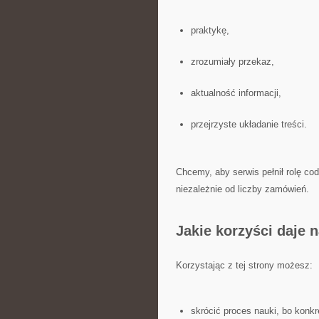
praktykę,
zrozumiały przekaz,
aktualność informacji,
przejrzyste układanie treści.
Chcemy, aby serwis pełnił rolę co
niezależnie od liczby zamówień.
Jakie korzyści daje 
Korzystając z tej strony możesz:
skrócić proces nauki, bo konk