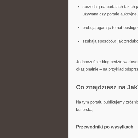
sprzedają na portalach takich 
używaną czy portale aukcyjne,
próbują ogarnąć temat obsługi
szukają sposobów, jak zreduko
Jednocześnie blog będzie wartości
okazjonalnie – na przykład odsprz
Co znajdziesz na Ja
Na tym portalu publikujemy zróżn
kurierską.
Przewodniki po wysyłkach