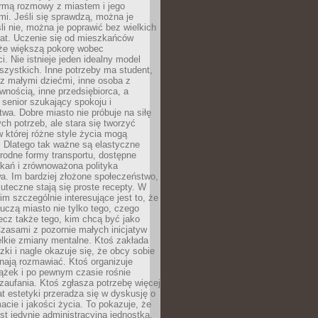
rmą rozmowy z miastem i jego
i. Jeśli się sprawdzą, można je
śli nie, można je poprawić bez wielkich
rat. Uczenie się od mieszkańców
że większą pokorę wobec
i. Nie istnieje jeden idealny model
szystkich. Inne potrzeby ma student,
 z małymi dziećmi, inne osoba z
wnością, inne przedsiębiorca, a
 senior szukający spokoju i
wa. Dobre miasto nie próbuje na siłę
ych potrzeb, ale stara się tworzyć
w której różne style życia mogą
. Dlatego tak ważne są elastyczne
orodne formy transportu, dostępne
kań i zrównoważona polityka
a. Im bardziej złożone społeczeństwo,
uteczne stają się proste recepty. W
m szczególnie interesujące jest to, że
czą miasto nie tylko tego, czego
lecz także tego, kim chcą być jako
zasami z pozornie małych inicjatyw
elkie zmiany mentalne. Ktoś zakłada
zki i nagle okazuje się, że obcy sobie
nają rozmawiać. Ktoś organizuje
ążek i po pewnym czasie rośnie
 zaufania. Ktoś zgłasza potrzebę więcej
mat estetyki przeradza się w dyskusję o
macie i jakości życia. To pokazuje, że
est jedynie administracyjną jednostką.