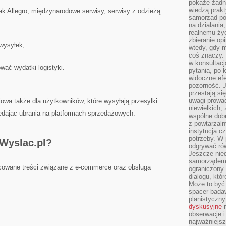
pokaże żadna
wiedzą prakt
jak Allegro, międzynarodowe serwisy, serwisy z odzieżą
samorząd pot
na działania
realnemu życ
zbieranie op
 wysyłek,
wtedy, gdy m
coś znaczy. 
w konsultacj
wać wydatki logistyki.
pytania, po 
widoczne efe
pozorność. J
przestają si
uwagi prowa
owa także dla użytkowników, które wysyłają przesyłki
niewielkich,
edając ubrania na platformach sprzedażowych.
wspólne dobro
z powtarzaln
instytucja c
potrzeby. W 
kWyslac.pl?
odgrywać ró
Jeszcze nie
samorządem 
icowane treści związane z e-commerce oraz obsługą
ograniczony.
dialogu, któr
Może to być 
spacer badaw
planistyczny
dyskusyjne
n
obserwacje i
najważniejsz