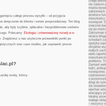
czego potrze
nie zawsze p
miasta bywał
założeniach.
dzielnice fu
garnięciu całego procesu wysyłki – od przyjęcia
mieszkańcy 
o doręczenie do klienta i serwis posprzedażowy. Ten blog
rozwiązań. D
znacznie bar
ak, aby były szybkie, opłacalne i bezproblemowe zarówno
się po mieśc
Zatrzymuje s
ującego. Polecamy:
Ekologia i zrównoważony rozwój w e-
skraca drogę
we. Znajdziesz u nas użyteczne przewodniki punkt po
schodach za
spotyka sąsi
istycznych oraz case studies, jak usprawnić proces
oficjalnie wy
małych zach
wielu raport
mieszkańców,
problemu. Tr
lac.pl?
Zamiast wal
ludzi, próbu
rozwiązania.
każdej osoby, którzy:
codzienność,
o przestrzen
drogi do szko
źle oświetlo
wjechać wóz
wracający p
lokalny prze
małego sklep
– wszyscy on