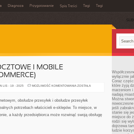
a
Diagnoza
Przygotowanie
Tagi
Tagi
Spis Treści
SUB
POCZTOWE I MOBILE
Współczesne
OMMERCE)
wyłącznie jak
Coraz części
które żyją d
LISTY
LIS - 19 - 2025
MOŻLIWOŚĆ KOMENTOWANIA
ZOSTAŁA
I
marzeniom i
KARTKI
nadają miast
POCZTOWE
Można stworz
I
ernetowym, obsłudze przesyłek i obsłudze przesyłek
MOBILE
nowoczesne c
COMMERCE
ealnych potrzebach właścicieli e-sklepów. To miejsce, w
jeśli zabrak
(M-
COMMERCE)
stanie się j
nie, a każdy przedsiębiorca może rozwinąć swoją obsługę
miejsce do ż
rodzi się wy
dojrzewa tam
ludzie korzy