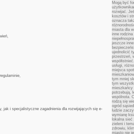
Mogą być fo
użytkownikam
rozwijać. Je
kosztów i st
oznacza tak
różnorodnośc
miasta dla w
inne rodzina
wień,
niepełnospra
jeszcze inne
bezpieczeńst
ujednolicić t
przestrzeń, 
współistnieć
usługi, różn
miejsca spot
mieszkaniow
regulaminie,
tym mniej sk
tym wszystki
mieszkańcy u
potrzebują, 
wspólnota. C
rodzą się wi
ogród sąsied
 jak i specjalistyczne zagadnienia dla rozwijających się e-
ludzie zaczy
wymianę ksi
lokalna sieć
zieleni i te
zdrowiu, kli
miasto nie j