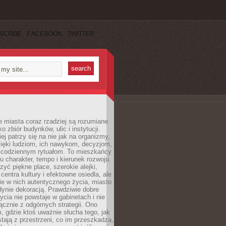
SCRIBE
FACEBOOK
TWITTER
 miasta coraz rzadziej są rozumiane
o zbiór budynków, ulic i instytucji.
ej patrzy się na nie jak na organizmy,
zięki ludziom, ich nawykom, decyzjom,
 codziennym rytuałom. To mieszkańcy
u charakter, tempo i kierunek rozwoju.
yć piękne place, szerokie alejki,
entra kultury i efektowne osiedla, ale
nie w nich autentycznego życia, miasto
edynie dekoracją. Prawdziwie dobre
ycia nie powstaje w gabinetach i nie
łącznie z odgórnych strategii. Ono
, gdzie ktoś uważnie słucha tego, jak
stają z przestrzeni, co im przeszkadza,