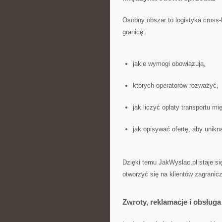
Osobny obszar to logistyka cross
granicę:
jakie wymogi obowiązują,
których operatorów rozważyć,
jak liczyć opłaty transportu m
jak opisywać ofertę, aby unikn
Dzięki temu JakWyslac.pl staje s
otworzyć się na klientów zagranic
Zwroty, reklamacje i obsłu