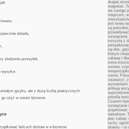
drugiej stron
jak:
reagować. T
nie zastąpi 
miejscem, w 
mieszkańców 
 towaru,
jest mniej w
są potrzebni
przewidywać 
piecznie dotarła,
rozwiązania.
korzysta z d
perspektywę 
h,
się tłok, gd
którym miejs
zabawę i dl
zy śledzeniu przesyłek,
mimo kosztow
surowa, czę
nieuporządko
o wysyłce.
cenna. Pokaz
zauważyć, że
wyzwaniami p
próbują wszy
umiałym języku, ale z dużą liczbą praktycznych
wyprzedzenie
potrafią tes
go użyć w swoim biznesie.
Czasem lepi
rozwiązanie i
projektować 
tyce
nietrafione
plac zabaw, 
ruchu, ogró
rządkować łańcuch dostaw w e-biznesie.
skweru – to 