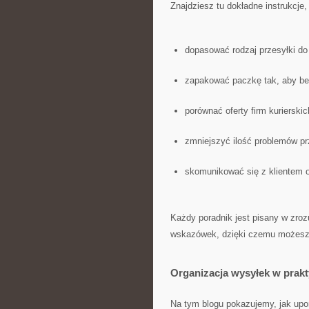
Znajdziesz tu dokładne instrukcje, 
dopasować rodzaj przesyłki do
zapakować paczkę tak, aby bez
porównać oferty firm kurierskic
zmniejszyć ilość problemów pr
skomunikować się z klientem 
Każdy poradnik jest pisany w zroz
wskazówek, dzięki czemu możesz 
Organizacja wysyłek w prak
Na tym blogu pokazujemy, jak upo