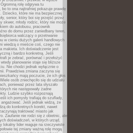
 Ogromną rolę odgrywa tu
 bo to ona najtrafniej pokazuje prawdę
i. Dziecko, które nie ma bezpiecznej
ły, senior, który boi się przejść przez
ny skwer, młody rodzic, który nie może
kiem do autobusu, pracownik
óźno do domu przez zaniedbany teren,
dsiębiorca walczący o przetrwanie
u w cieniu dużych galerii handlowych
i wiedzą o mieście coś, czego nie
 makieta. Ich doświadczenie jest
yczną i bardzo konkretną. Jeśli
rafi je zebrać, porównać i przełożyć
, wtedy planowanie staje się bliższe
iu. Nie chodzi jednak wyłącznie o
inii. Prawdziwa zmiana zaczyna się
ieszkańcy mają poczucie, że ich głos
Wiele osób zniechęciło się do udziału
ach, ponieważ przez lata słyszało
których nie następowały żadne
kty. Ludzie szybko rozpoznają
eśli ich pomysły trafiają do szuflady,
ę angażować. Jeśli jednak widzą, że
dzą do konkretnych korekt, nawet
 zaczynają traktować miasto jak
. Zaufanie nie rodzi się z obietnic, ale
ych doświadczeń, w których urząd,
zy lokalny lider reaguje na rzeczywiste
połowie tej zmiany ważną rolę mogą