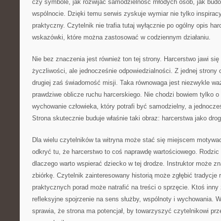
czy symbole, jak rozwijać samodzielność młodych osób, jak bud
wspólnocie. Dzięki temu serwis zyskuje wymiar nie tylko inspiracy
praktyczny. Czytelnik nie trafia tutaj wyłącznie po ogólny opis ha
wskazówki, które można zastosować w codziennym działaniu.
Nie bez znaczenia jest również ton tej strony. Harcerstwo jawi się 
życzliwości, ale jednocześnie odpowiedzialności. Z jednej strony
drugiej zaś świadomość misji. Taka równowaga jest niezwykle wa
prawdziwe oblicze ruchu harcerskiego. Nie chodzi bowiem tylko o
wychowanie człowieka, który potrafi być samodzielny, a jednocześ
Strona skutecznie buduje właśnie taki obraz: harcerstwa jako drogi
Dla wielu czytelników ta witryna może stać się miejscem motyw
odkryć tu, że harcerstwo to coś naprawdę wartościowego. Rodzic
dlaczego warto wspierać dziecko w tej drodze. Instruktor może 
zbiórkę. Czytelnik zainteresowany historią może zgłębić tradycje
praktycznych porad może natrafić na treści o sprzęcie. Ktoś inny 
refleksyjne spojrzenie na sens służby, wspólnoty i wychowania. Wł
sprawia, że strona ma potencjał, by towarzyszyć czytelnikowi prze