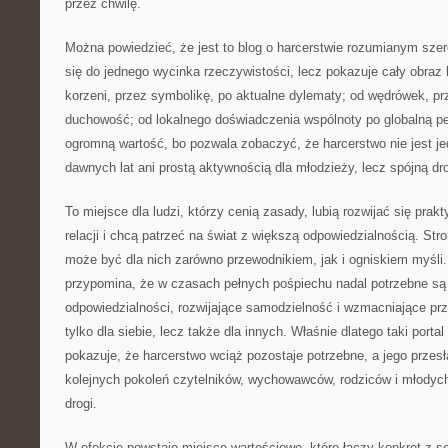
przez chwilę.
Można powiedzieć, że jest to blog o harcerstwie rozumianym szero
się do jednego wycinka rzeczywistości, lecz pokazuje cały obraz 
korzeni, przez symbolikę, po aktualne dylematy; od wędrówek, p
duchowość; od lokalnego doświadczenia wspólnoty po globalną p
ogromną wartość, bo pozwala zobaczyć, że harcerstwo nie jest 
dawnych lat ani prostą aktywnością dla młodzieży, lecz spójną 
To miejsce dla ludzi, którzy cenią zasady, lubią rozwijać się prak
relacji i chcą patrzeć na świat z większą odpowiedzialnością. St
może być dla nich zarówno przewodnikiem, jak i ogniskiem myśli. 
przypomina, że w czasach pełnych pośpiechu nadal potrzebne są
odpowiedzialności, rozwijające samodzielność i wzmacniające prz
tylko dla siebie, lecz także dla innych. Właśnie dlatego taki por
pokazuje, że harcerstwo wciąż pozostaje potrzebne, a jego przesł
kolejnych pokoleń czytelników, wychowawców, rodziców i młodych
drogi.
W efekcie powstaje miejsce wartościowe, które łączy konkret z 