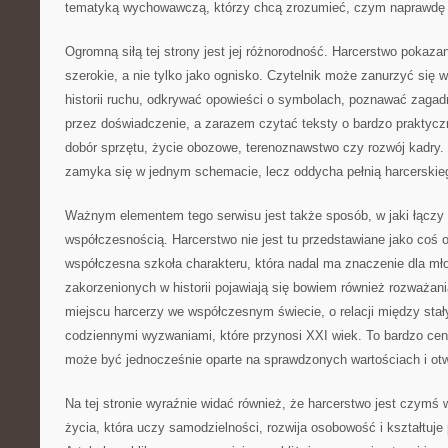
tematyką wychowawczą, którzy chcą zrozumieć, czym naprawdę j
Ogromną siłą tej strony jest jej różnorodność. Harcerstwo pokazane
szerokie, a nie tylko jako ognisko. Czytelnik może zanurzyć się 
historii ruchu, odkrywać opowieści o symbolach, poznawać zaga
przez doświadczenie, a zarazem czytać teksty o bardzo praktycz
dobór sprzętu, życie obozowe, terenoznawstwo czy rozwój kadry. 
zamyka się w jednym schemacie, lecz oddycha pełnią harcerskie
Ważnym elementem tego serwisu jest także sposób, w jaki łączy 
współczesnością. Harcerstwo nie jest tu przedstawiane jako coś o
współczesna szkoła charakteru, która nadal ma znaczenie dla mł
zakorzenionych w historii pojawiają się bowiem również rozważania
miejscu harcerzy we współczesnym świecie, o relacji między stał
codziennymi wyzwaniami, które przynosi XXI wiek. To bardzo cen
może być jednocześnie oparte na sprawdzonych wartościach i otw
Na tej stronie wyraźnie widać również, że harcerstwo jest czymś 
życia, która uczy samodzielności, rozwija osobowość i kształtuje