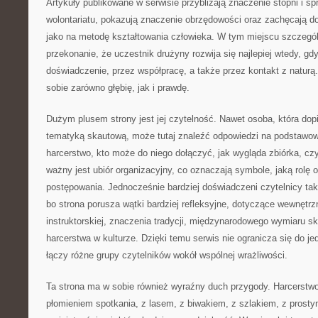
Artykuły publikowane w serwisie przybliżają znaczenie stopni i s
wolontariatu, pokazują znaczenie obrzędowości oraz zachęcają do
jako na metodę kształtowania człowieka. W tym miejscu szczeg
przekonanie, że uczestnik drużyny rozwija się najlepiej wtedy, gd
doświadczenie, przez współpracę, a także przez kontakt z naturą
sobie zarówno głębię, jak i prawdę.
Dużym plusem strony jest jej czytelność. Nawet osoba, która dop
tematyką skautową, może tutaj znaleźć odpowiedzi na podstawow
harcerstwo, kto może do niego dołączyć, jak wygląda zbiórka, c
ważny jest ubiór organizacyjny, co oznaczają symbole, jaką rolę 
postępowania. Jednocześnie bardziej doświadczeni czytelnicy takż
bo strona porusza wątki bardziej refleksyjne, dotyczące wewnętrz
instruktorskiej, znaczenia tradycji, międzynarodowego wymiaru s
harcerstwa w kulturze. Dzięki temu serwis nie ogranicza się do je
łączy różne grupy czytelników wokół wspólnej wrażliwości.
Ta strona ma w sobie również wyraźny duch przygody. Harcerstwo 
płomieniem spotkania, z lasem, z biwakiem, z szlakiem, z prosty