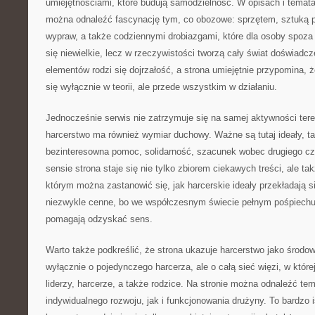
umiejętnościami, które budują samodzielność. W opisach i temat
można odnaleźć fascynację tym, co obozowe: sprzętem, sztuką pr
wypraw, a także codziennymi drobiazgami, które dla osoby spo
się niewielkie, lecz w rzeczywistości tworzą cały świat doświadcz
elementów rodzi się dojrzałość, a strona umiejętnie przypomina,
się wyłącznie w teorii, ale przede wszystkim w działaniu.
Jednocześnie serwis nie zatrzymuje się na samej aktywności ter
harcerstwo ma również wymiar duchowy. Ważne są tutaj ideały, ta
bezinteresowna pomoc, solidarność, szacunek wobec drugiego cz
sensie strona staje się nie tylko zbiorem ciekawych treści, ale t
którym można zastanowić się, jak harcerskie ideały przekładają s
niezwykle cenne, bo we współczesnym świecie pełnym pośpiechu 
pomagają odzyskać sens.
Warto także podkreślić, że strona ukazuje harcerstwo jako środowi
wyłącznie o pojedynczego harcerza, ale o całą sieć więzi, w któr
liderzy, harcerze, a także rodzice. Na stronie można odnaleźć t
indywidualnego rozwoju, jak i funkcjonowania drużyny. To bardzo 