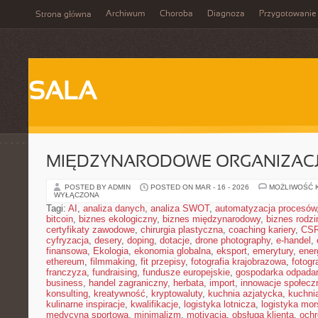
Archiwum
Choroba
Diagnoza
Przygotowanie
Strona główna
SALA
MIĘDZYNARODOWE ORGANIZAC
POSTED BY ADMIN
POSTED ON MAR - 16 - 2026
MOŻLIWOŚĆ 
WYŁĄCZONA
Tagi:
AI
,
analiza danych
,
analiza SWOT
,
automatyzacja procesów
bitcoin
,
biznes ekologiczny
,
biznes międzynarodowy
,
biznes rodzi
certyfikaty zawodowe
,
chirurgia plastyczna
,
coaching kariery
,
CS
cyfryzacja
,
desery
,
doping
,
dotacje
,
drone photography
,
e-handel
,
finansowa
,
Ekologia
,
ekonomia globalna
,
eksport
,
emerytury
,
ener
ethereum
,
filmmaking
,
fit przepisy
,
fotografia krajobrazowa
,
fotogr
franczyza
,
fundraising
,
fundusze europejskie
,
gospodarka odpada
business
,
handel zagraniczny
,
herbata
,
import
,
innowacje społecz
konsulting
,
kreatywność
,
kryptowaluty
,
kuchnia azjatycka
,
kuchni
kulinarne inspiracje
,
kwalifikacje
,
logistyka lotnicza
,
logistyka mo
medycyna sportowa
,
minimalizm
,
motivacja
,
obsługa klienta
,
ochr