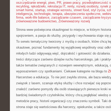
oszczędzanie energii
,
piwo
,
PR
,
prawo pracy
,
przedsiębiorczość 
recykling
,
rękodzieło
,
rekrutacja IT
,
renty
,
rozwój osobisty
,
rynek p
smart home
,
startup
,
strategie wzrostu
,
street food
,
styl życia
,
sz
inteligencja
,
technologie
,
terapia
,
ubezpieczenia społeczne
,
webin
firma
,
work-life balance
,
zarządzanie czasem
,
zarządzanie kryzy
zrównoważone budownictwo
,
Zrównoważony rozwój
Strona www poświęcona skautingowi to miejsce, w którym histori
spojrzeniem, a pasja do służby, przygody i wychowania staje się
To serwis tematyczny tworzony z myślą o osobach, które chcą lep
skautowe, poznać fundamenty tej wyjątkowej wspólnoty oraz odkry
młodych ludzi odgrywają więź, dojrzałość i gotowość do działania
treści dotyczące zarówno dziejów ruchu harcerskiego, jak i prakt
także tematów związanych z rozwojem wewnętrznym, edukacją, 
wyposażeniem czy spotkaniami. Ciekawe kategorie na blogu to
Zl
Harcerstwo a edukacja. To nie jest zwykła strona, ale baza wiedz
związek z lasem, szanuje etykę służby i chce rozwijać się poprze
znaleźć zarówno pomysły dla osób stawiających pierwsze kroki w ha
bardziej świadomych czytelników, którzy chcą pogłębiać wiedzę o 
metodzie pracy, historii organizacji czy znaczeniu symboli. Taki 
strona staje się wartościowa dla harcerzy, opiekunów, a także o