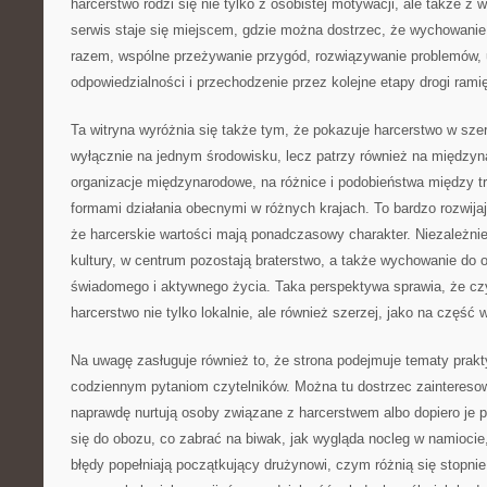
harcerstwo rodzi się nie tylko z osobistej motywacji, ale także z 
serwis staje się miejscem, gdzie można dostrzec, że wychowanie
razem, wspólne przeżywanie przygód, rozwiązywanie problemów, 
odpowiedzialności i przechodzenie przez kolejne etapy drogi rami
Ta witryna wyróżnia się także tym, że pokazuje harcerstwo w sze
wyłącznie na jednym środowisku, lecz patrzy również na między
organizacje międzynarodowe, na różnice i podobieństwa między t
formami działania obecnymi w różnych krajach. To bardzo rozwija
że harcerskie wartości mają ponadczasowy charakter. Niezależnie
kultury, w centrum pozostają braterstwo, a także wychowanie do 
świadomego i aktywnego życia. Taka perspektywa sprawia, że cz
harcerstwo nie tylko lokalnie, ale również szerzej, jako na część 
Na uwagę zasługuje również to, że strona podejmuje tematy prakt
codziennym pytaniom czytelników. Można tu dostrzec zaintereso
naprawdę nurtują osoby związane z harcerstwem albo dopiero je 
się do obozu, co zabrać na biwak, jak wygląda nocleg w namiocie,
błędy popełniają początkujący drużynowi, czym różnią się stopnie