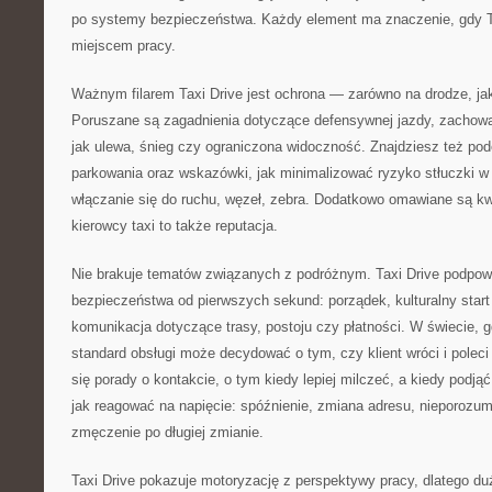
po systemy bezpieczeństwa. Każdy element ma znaczenie, gdy Tw
miejscem pracy.
Ważnym filarem Taxi Drive jest ochrona — zarówno na drodze, jak
Poruszane są zagadnienia dotyczące defensywnej jazdy, zachowan
jak ulewa, śnieg czy ograniczona widoczność. Znajdziesz też po
parkowania oraz wskazówki, jak minimalizować ryzyko stłuczki w
włączanie się do ruchu, węzeł, zebra. Dodatkowo omawiane są kwe
kierowcy taxi to także reputacja.
Nie brakuje tematów związanych z podróżnym. Taxi Drive podpow
bezpieczeństwa od pierwszych sekund: porządek, kulturalny star
komunikacja dotyczące trasy, postoju czy płatności. W świecie, gd
standard obsługi może decydować o tym, czy klient wróci i poleci 
się porady o kontakcie, o tym kiedy lepiej milczeć, a kiedy podją
jak reagować na napięcie: spóźnienie, zmiana adresu, nieporozum
zmęczenie po długiej zmianie.
Taxi Drive pokazuje motoryzację z perspektywy pracy, dlatego du