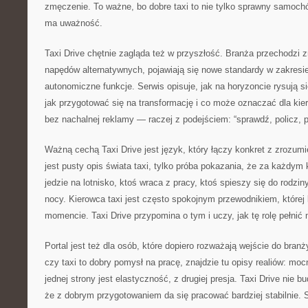
zmęczenie. To ważne, bo dobre taxi to nie tylko sprawny samochód
ma uważność.
Taxi Drive chętnie zagląda też w przyszłość. Branża przechodzi z
napędów alternatywnych, pojawiają się nowe standardy w zakresie e
autonomiczne funkcje. Serwis opisuje, jak na horyzoncie rysują si
jak przygotować się na transformację i co może oznaczać dla kier
bez nachalnej reklamy — raczej z podejściem: “sprawdź, policz, p
Ważną cechą Taxi Drive jest język, który łączy konkret z zrozumi
jest pusty opis świata taxi, tylko próba pokazania, że za każdym k
jedzie na lotnisko, ktoś wraca z pracy, ktoś spieszy się do rodzi
nocy. Kierowca taxi jest często spokojnym przewodnikiem, której
momencie. Taxi Drive przypomina o tym i uczy, jak tę rolę pełnić
Portal jest też dla osób, które dopiero rozważają wejście do branż
czy taxi to dobry pomysł na pracę, znajdzie tu opisy realiów: moc
jednej strony jest elastyczność, z drugiej presja. Taxi Drive nie b
że z dobrym przygotowaniem da się pracować bardziej stabilnie. 