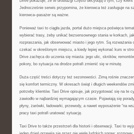
Drive pokazuje, że te drobiazgi często decydują o tym, czy klient 
Jednocześnie serwis przypomina, że kierowca też zasługuje na sz
kierowca–pasażer są ważne.
Ponieważ taxi to ciągła jazda, portal dużo miejsca poświęca tem
wybierać trasy, żeby unikać bezsensownego stania w korkach, ja
rozpraszania, jak obserwować miasto i jego rytm. Są rozważania o
czekać w określonym miejscu, a kiedy lepiej wykonać kurs w stron
Drive zachęca do uczenia się miasta: jego ulic, skrótów, remontó
pokory, bo sytuacja na drodze potrafi zmienić się w minutę.
Duża część treści dotyczy też sezonowości. Zimą rośnie znaczen
się komfort termiczny. W okresach świąt i długich weekendów zmie
potrzeby klientów. Taxi Drive opisuje, jak przygotować się na te cy
zawiodło w najbardziej wymagającym czasie. Pojawiają się porad
płyny, żarówki, ładowarki, przewody, a nawet wyposażenie “na ws
pracy taxi potrafi uratować sytuację.
Taxi Drive to także przestrzeń dla historii i obserwacji. Taxi to w
jeden dzień przewija się przez nie wiele ludzkich spraw: rozmowy,