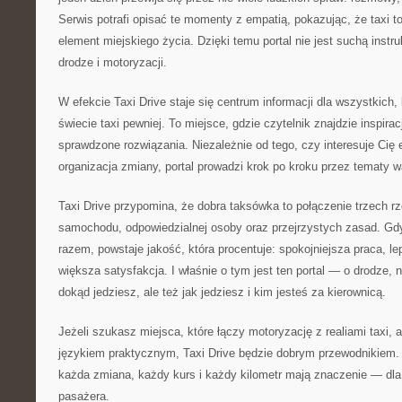
Serwis potrafi opisać te momenty z empatią, pokazując, że taxi to 
element miejskiego życia. Dzięki temu portal nie jest suchą instru
drodze i motoryzacji.
W efekcie Taxi Drive staje się centrum informacji dla wszystkich,
świecie taxi pewniej. To miejsce, gdzie czytelnik znajdzie inspirac
sprawdzone rozwiązania. Niezależnie od tego, czy interesuje Cię e
organizacja zmiany, portal prowadzi krok po kroku przez tematy w
Taxi Drive przypomina, że dobra taksówka to połączenie trzech r
samochodu, odpowiedzialnej osoby oraz przejrzystych zasad. Gdy
razem, powstaje jakość, która procentuje: spokojniejsza praca, le
większa satysfakcja. I właśnie o tym jest ten portal — o drodze, na 
dokąd jedziesz, ale też jak jedziesz i kim jesteś za kierownicą.
Jeżeli szukasz miejsca, które łączy motoryzację z realiami taxi,
językiem praktycznym, Taxi Drive będzie dobrym przewodnikiem. 
każda zmiana, każdy kurs i każdy kilometr mają znaczenie — dla a
pasażera.