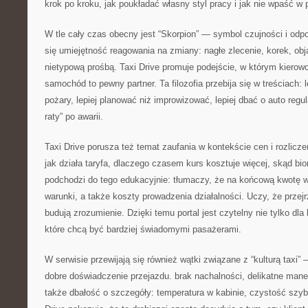
krok po kroku, jak poukładać własny styl pracy i jak nie wpaść w
W tle cały czas obecny jest “Skorpion” — symbol czujności i odpo
się umiejętność reagowania na zmiany: nagłe zlecenie, korek, obj
nietypową prośbą. Taxi Drive promuje podejście, w którym kierowc
samochód to pewny partner. Ta filozofia przebija się w treściach: 
pożary, lepiej planować niż improwizować, lepiej dbać o auto regul
raty” po awarii.
Taxi Drive porusza też temat zaufania w kontekście cen i rozlicz
jak działa taryfa, dlaczego czasem kurs kosztuje więcej, skąd bio
podchodzi do tego edukacyjnie: tłumaczy, że na końcową kwotę w
warunki, a także koszty prowadzenia działalności. Uczy, że przej
budują zrozumienie. Dzięki temu portal jest czytelny nie tylko dla 
które chcą być bardziej świadomymi pasażerami.
W serwisie przewijają się również wątki związane z “kulturą taxi” 
dobre doświadczenie przejazdu. brak nachalności, delikatne man
także dbałość o szczegóły: temperatura w kabinie, czystość szyb