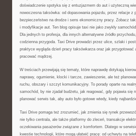
doświadczenie spotyka się z entuzjazmem do aut i użyteczną wied
nowoczesna taksówka: od dopasowania pojazdu, przez relacje z 
bezpieczeństwo na drodze i sens ekonomiczny pracy. Zobacz ta
i modyfikacje aut. Ten blog opisuje taxi nie jako zwykły samochód,
Dla jednych to profesja, dla innych alternatywne źródło przychodu
codzienna przygoda. Taxi Drive prowadzi przez ulice, szlaki i pos
praktyce wygląda dzień pracy taksówkarza oraz jak przygotować au
pracować mądrzej.
W treściach przewijają się tematy, które naprawdę dotykają kiero
naprawy, ogumienie, klocki i tarcze, zawieszenie, ale też planowa
ruchu, obszary i szczyt komunikacyjny. To porady oparte na realn
samochód, by nie zjadał budżetu, jak reagować, gdy pojawia się n
planować serwis tak, aby auto było gotowe wtedy, kiedy najbardzi
Taxi Drive pomaga też zrozumieć, jak zmienia się rynek przewoz
nie tylko centrala, ale także platformy do zleceń, transakcje elekt
oczekiwania pasażerów związane z komfortem. Dlatego w serwisi
kwestie technologii, które mogą ułatwić pracę: od uchwytu na telef