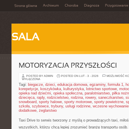
Archiwum
Choroba
Diagnoza
Przygotowanie
Strona główna
SALA
MOTORYZACJA PRZYSZŁOŚCI
POSTED BY ADMIN
POSTED ON LUT - 3 - 2026
MOŻLIWOŚĆ K
WYŁĄCZONA
Tagi:
biegacze
,
dzieci
,
edukacja domowa
,
egzaminy
,
formuła 1
,
h
korepetycje
,
koszykówka
,
kulturystyka
,
lotnictwo sportowe
,
motoc
opieka nad dziećmi
,
opieka społeczna
,
paralotniarstwo
,
piłka noż
dziecięca
,
rajdy
,
rodzicielstwo
,
rodzina
,
rowery
,
saneczkarstwo
,
s
snowboard
,
sporty halowe
,
sporty motorowe
,
sporty powietrzne
,
s
szkoła
,
szybowce
,
trybuny
,
usługi rodzinne
,
wczesne wychowanie
dodatkowe
,
żeglarstwo
Taxi Drive to serwis tworzony z myślą o prowadzących taxi, miłoś
wszystkich, którzy chcą lepiej zrozumieć branżę transportu osób.