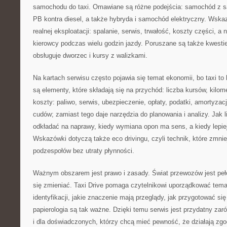
samochodu do taxi. Omawiane są różne podejścia: samochód z sal
PB kontra diesel, a także hybryda i samochód elektryczny. Wska
realnej eksploatacji: spalanie, serwis, trwałość, koszty części, a
kierowcy podczas wielu godzin jazdy. Poruszane są także kwestie
obsługuje dworzec i kursy z walizkami.
Na kartach serwisu często pojawia się temat ekonomii, bo taxi t
są elementy, które składają się na przychód: liczba kursów, kilom
koszty: paliwo, serwis, ubezpieczenie, opłaty, podatki, amortyzacj
cudów; zamiast tego daje narzędzia do planowania i analizy. Jak l
odkładać na naprawy, kiedy wymiana opon ma sens, a kiedy lepiej 
Wskazówki dotyczą także eco drivingu, czyli technik, które zmnie
podzespołów bez utraty płynności.
Ważnym obszarem jest prawo i zasady. Świat przewozów jest peł
się zmieniać. Taxi Drive pomaga czytelnikowi uporządkować temat
identyfikacji, jakie znaczenie mają przeglądy, jak przygotować się
papierologia są tak ważne. Dzięki temu serwis jest przydatny zar
i dla doświadczonych, którzy chcą mieć pewność, że działają zg