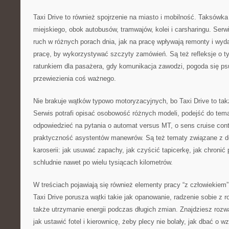
Taxi Drive to również spojrzenie na miasto i mobilność. Taksówka 
miejskiego, obok autobusów, tramwajów, kolei i carsharingu. Serwi
ruch w różnych porach dnia, jak na pracę wpływają remonty i wyd
pracę, by wykorzystywać szczyty zamówień. Są też refleksje o t
ratunkiem dla pasażera, gdy komunikacja zawodzi, pogoda się ps
przewiezienia coś ważnego.
Nie brakuje wątków typowo motoryzacyjnych, bo Taxi Drive to t
Serwis potrafi opisać osobowość różnych modeli, podejść do temat
odpowiedzieć na pytania o automat versus MT, o sens cruise cont
praktyczność asystentów manewrów. Są też tematy związane z det
karoserii: jak usuwać zapachy, jak czyścić tapicerkę, jak chronić 
schludnie nawet po wielu tysiącach kilometrów.
W treściach pojawiają się również elementy pracy “z człowiekiem”, 
Taxi Drive porusza wątki takie jak opanowanie, radzenie sobie z
także utrzymanie energii podczas długich zmian. Znajdziesz roz
jak ustawić fotel i kierownicę, żeby plecy nie bolały, jak dbać o w