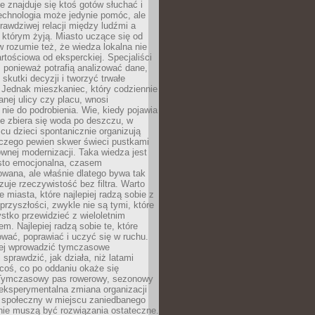
ie znajduje się ktoś gotów słuchać i
echnologia może jedynie pomóc, ale
prawdziwej relacji między ludźmi a
którym żyją. Miasto uczące się od
rozumie też, że wiedza lokalna nie
artościowa od eksperckiej. Specjaliści
, ponieważ potrafią analizować dane,
skutki decyzji i tworzyć trwałe
 Jednak mieszkaniec, który codziennie
anej ulicy czy placu, wnosi
nie do podrobienia. Wie, kiedy pojawia
zie zbiera się woda po deszczu, w
cu dzieci spontanicznie organizują
aczego pewien skwer świeci pustkami
nej modernizacji. Taka wiedza jest
sto emocjonalna, czasem
wana, ale właśnie dlatego bywa tak
uje rzeczywistość bez filtra. Warto
 miasta, które najlepiej radzą sobie z
rzyszłości, zwykle nie są tymi, które
stko przewidzieć z wieloletnim
m. Najlepiej radzą sobie te, które
tować, poprawiać i uczyć się w ruchu.
ej wprowadzić tymczasowe
 sprawdzić, jak działa, niż latami
coś, co po oddaniu okaże się
. Tymczasowy pas rowerowy, sezonowy
eksperymentalna zmiana organizacji
d społeczny w miejscu zaniedbanego
nie muszą być rozwiązania ostateczne.