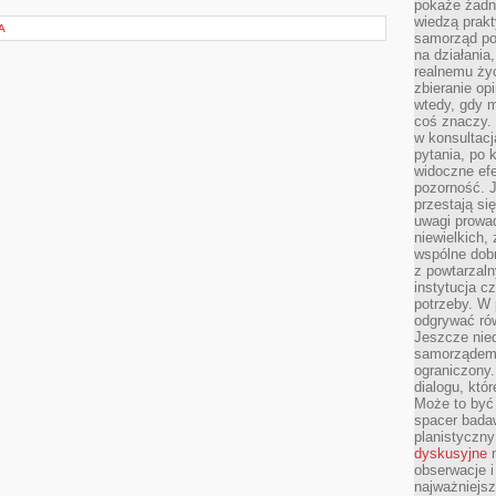
pokaże żadna
wiedzą prakt
A
samorząd pot
na działania
realnemu życ
zbieranie op
wtedy, gdy m
coś znaczy. 
w konsultacj
pytania, po 
widoczne efe
pozorność. J
przestają si
uwagi prowa
niewielkich,
wspólne dobro
z powtarzaln
instytucja c
potrzeby. W 
odgrywać ró
Jeszcze nie
samorządem 
ograniczony.
dialogu, któr
Może to być 
spacer badaw
planistyczny
dyskusyjne
n
obserwacje i
najważniejsz