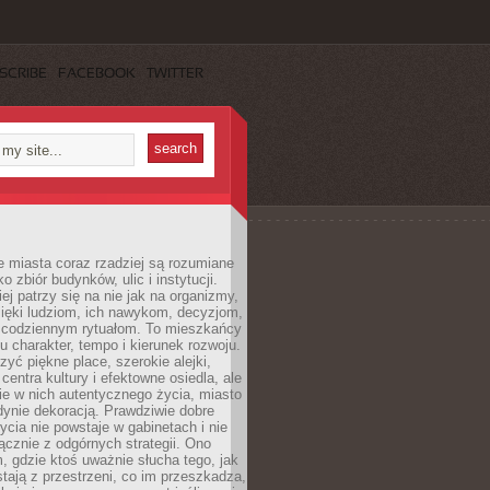
SCRIBE
FACEBOOK
TWITTER
 miasta coraz rzadziej są rozumiane
o zbiór budynków, ulic i instytucji.
ej patrzy się na nie jak na organizmy,
zięki ludziom, ich nawykom, decyzjom,
 codziennym rytuałom. To mieszkańcy
u charakter, tempo i kierunek rozwoju.
yć piękne place, szerokie alejki,
entra kultury i efektowne osiedla, ale
nie w nich autentycznego życia, miasto
edynie dekoracją. Prawdziwie dobre
ycia nie powstaje w gabinetach i nie
łącznie z odgórnych strategii. Ono
, gdzie ktoś uważnie słucha tego, jak
stają z przestrzeni, co im przeszkadza,