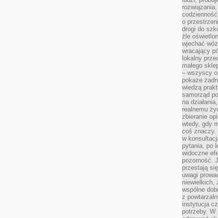
rozwiązania.
codzienność,
o przestrzen
drogi do szko
źle oświetlo
wjechać wóz
wracający p
lokalny prze
małego sklep
– wszyscy on
pokaże żadna
wiedzą prakt
samorząd pot
na działania
realnemu życ
zbieranie op
wtedy, gdy m
coś znaczy. 
w konsultacj
pytania, po 
widoczne efe
pozorność. J
przestają si
uwagi prowa
niewielkich,
wspólne dobro
z powtarzaln
instytucja c
potrzeby. W 