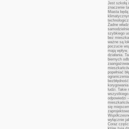
Jest szkołą 
znaczenie ta
Miasta będą
klimatyczny
technologic
Żadne władz
samodzielni
szybkiego uc
bez mieszka
ważne są lok
poczucie wsp
mają wpływ, 
działania. T
biernych odb
zaangażowani
mieszkańców
popełniać bł
ograniczenia
bezbłędność,
korygowania
ludzi. Takie 
wszystkiego
odpowiedzi 
mieszkańców
się miejscem
zaprojektow
Współczesne
wyłącznie jak
Coraz części
które żyją d