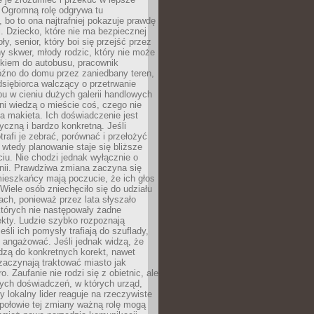
 Ogromną rolę odgrywa tu
 bo to ona najtrafniej pokazuje prawdę
i. Dziecko, które nie ma bezpiecznej
ły, senior, który boi się przejść przez
ny skwer, młody rodzic, który nie może
kiem do autobusu, pracownik
óźno do domu przez zaniedbany teren,
dsiębiorca walczący o przetrwanie
u w cieniu dużych galerii handlowych
i wiedzą o mieście coś, czego nie
 makieta. Ich doświadczenie jest
yczną i bardzo konkretną. Jeśli
rafi je zebrać, porównać i przełożyć
, wtedy planowanie staje się bliższe
iu. Nie chodzi jednak wyłącznie o
inii. Prawdziwa zmiana zaczyna się
ieszkańcy mają poczucie, że ich głos
Wiele osób zniechęciło się do udziału
ach, ponieważ przez lata słyszało
których nie następowały żadne
kty. Ludzie szybko rozpoznają
eśli ich pomysły trafiają do szuflady,
ę angażować. Jeśli jednak widzą, że
dzą do konkretnych korekt, nawet
 zaczynają traktować miasto jak
. Zaufanie nie rodzi się z obietnic, ale
ych doświadczeń, w których urząd,
zy lokalny lider reaguje na rzeczywiste
połowie tej zmiany ważną rolę mogą