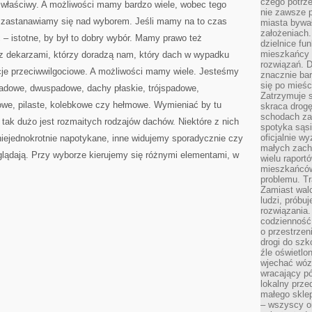
czego potrze
ej właściwy. A możliwości mamy bardzo wiele, wobec tego
nie zawsze p
i zastanawiamy się nad wyborem. Jeśli mamy na to czas
miasta bywał
założeniach.
 – istotne, by był to dobry wybór. Mamy prawo też
dzielnice fu
mieszkańcy 
z dekarzami, którzy doradzą nam, który dach w wypadku
rozwiązań. D
acje przeciwwilgociowe. A możliwości mamy wiele. Jesteśmy
znacznie bar
się po mieśc
adowe, dwuspadowe, dachy płaskie, trójspadowe,
Zatrzymuje s
we, pilaste, kolebkowe czy hełmowe. Wymieniać by tu
skraca drogę
schodach za
 tak dużo jest rozmaitych rodzajów dachów. Niektóre z nich
spotyka sąsi
oficjalnie wy
ejednokrotnie napotykane, inne widujemy sporadycznie czy
małych zach
glądają. Przy wyborze kierujemy się różnymi elementami, w
wielu raport
mieszkańców,
problemu. Tr
Zamiast wal
ludzi, próbu
rozwiązania.
codzienność,
o przestrzen
drogi do szko
źle oświetlo
wjechać wóz
wracający p
lokalny prze
małego sklep
– wszyscy on