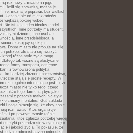
rmą rozmowy z miastem i jego
i. Jeśli się sprawdzą, można je
śli nie, można je poprawić bez wielkich
rat. Uczenie się od mieszkańców
że większą pokorę wobec
i. Nie istnieje jeden idealny model
szystkich. Inne potrzeby ma student,
 z małymi dziećmi, inne osoba z
wnością, inne przedsiębiorca, a
 senior szukający spokoju i
wa. Dobre miasto nie próbuje na siłę
ych potrzeb, ale stara się tworzyć
w której różne style życia mogą
. Dlatego tak ważne są elastyczne
orodne formy transportu, dostępne
kań i zrównoważona polityka
a. Im bardziej złożone społeczeństwo,
uteczne stają się proste recepty. W
m szczególnie interesujące jest to, że
czą miasto nie tylko tego, czego
lecz także tego, kim chcą być jako
zasami z pozornie małych inicjatyw
elkie zmiany mentalne. Ktoś zakłada
zki i nagle okazuje się, że obcy sobie
nają rozmawiać. Ktoś organizuje
ążek i po pewnym czasie rośnie
 zaufania. Ktoś zgłasza potrzebę więcej
mat estetyki przeradza się w dyskusję o
macie i jakości życia. To pokazuje, że
est jedynie administracyjną jednostką.