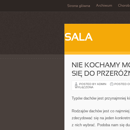
Archiwum
Chorob
Strona główna
SALA
NIE KOCHAMY M
SIĘ DO PRZERÓ
POSTED BY ADMIN
POSTED ON
WYŁĄCZONA
Typów dachów jest przynajmniej k
Rodzajów dachów jest co najmniej
zdecydować się na jeden konkretn
z nich wybrać. Podoba nam się duż