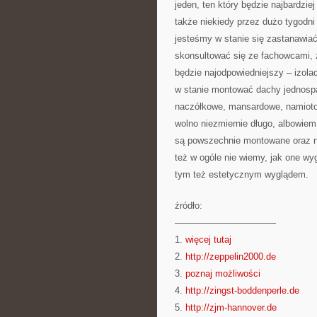
jeden, ten który będzie najbardzi
także niekiedy przez dużo tygodn
jesteśmy w stanie się zastanawiać
skonsultować się ze fachowcami, 
będzie najodpowiedniejszy – izol
w stanie montować dachy jednosp
naczółkowe, mansardowe, namioto
wolno niezmiernie długo, albowiem
są powszechnie montowane oraz ni
też w ogóle nie wiemy, jak one wy
tym też estetycznym wyglądem.
źródło:
———————————
1.
więcej tutaj
2.
http://zeppelin2000.de
3.
poznaj możliwości
4.
http://zingst-boddenperle.de
5.
http://zjm-hannover.de