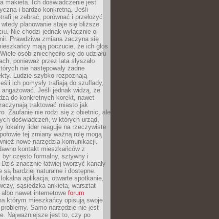
 makieta. Ich doświadczenie jest
yczną i bardzo konkretną. Jeśli
rafi je zebrać, porównać i przełożyć
, wtedy planowanie staje się bliższe
iu. Nie chodzi jednak wyłącznie o
inii. Prawdziwa zmiana zaczyna się
ieszkańcy mają poczucie, że ich głos
Wiele osób zniechęciło się do udziału
ach, ponieważ przez lata słyszało
których nie następowały żadne
kty. Ludzie szybko rozpoznają
eśli ich pomysły trafiają do szuflady,
ę angażować. Jeśli jednak widzą, że
dzą do konkretnych korekt, nawet
 zaczynają traktować miasto jak
. Zaufanie nie rodzi się z obietnic, ale
ych doświadczeń, w których urząd,
zy lokalny lider reaguje na rzeczywiste
połowie tej zmiany ważną rolę mogą
wnież nowe narzędzia komunikacji.
dawno kontakt mieszkańców z
był często formalny, sztywny i
 Dziś znacznie łatwiej tworzyć kanały
e są bardziej naturalne i dostępne.
lokalna aplikacja, otwarte spotkanie,
czy, sąsiedzka ankieta, warsztat
 albo nawet internetowe
forum
a którym mieszkańcy opisują swoje
 problemy. Samo narzędzie nie jest
e. Najważniejsze jest to, czy po