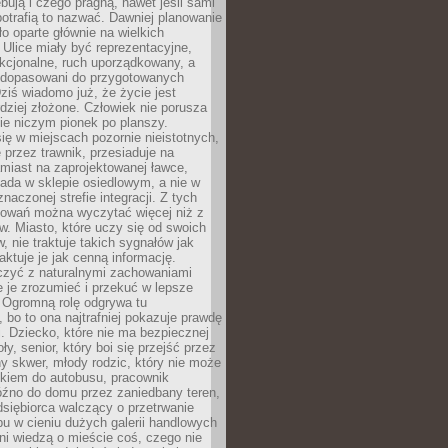
bują i czego pragną, nawet jeśli sami
otrafią to nazwać. Dawniej planowanie
o oparte głównie na wielkich
 Ulice miały być reprezentacyjne,
nkcjonalne, ruch uporządkowany, a
dopasowani do przygotowanych
ziś wiadomo już, że życie jest
dziej złożone. Człowiek nie porusza
ie niczym pionek po planszy.
ię w miejscach pozornie nieistotnych,
 przez trawnik, przesiaduje na
miast na zaprojektowanej ławce,
ada w sklepie osiedlowym, a nie w
znaczonej strefie integracji. Z tych
owań można wyczytać więcej niż z
ów. Miasto, które uczy się od swoich
 nie traktuje takich sygnałów jak
aktuje je jak cenną informację.
czyć z naturalnymi zachowaniami
je je zrozumieć i przekuć w lepsze
 Ogromną rolę odgrywa tu
 bo to ona najtrafniej pokazuje prawdę
i. Dziecko, które nie ma bezpiecznej
ły, senior, który boi się przejść przez
ny skwer, młody rodzic, który nie może
kiem do autobusu, pracownik
óźno do domu przez zaniedbany teren,
dsiębiorca walczący o przetrwanie
u w cieniu dużych galerii handlowych
i wiedzą o mieście coś, czego nie