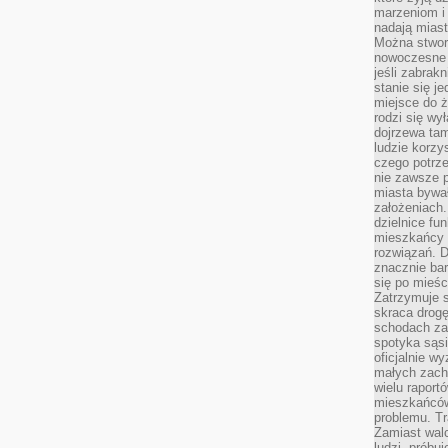
marzeniom i
nadają miast
Można stworz
nowoczesne c
jeśli zabrak
stanie się j
miejsce do ż
rodzi się wy
dojrzewa tam
ludzie korzy
czego potrze
nie zawsze p
miasta bywał
założeniach.
dzielnice fu
mieszkańcy 
rozwiązań. D
znacznie bar
się po mieśc
Zatrzymuje s
skraca drogę
schodach za
spotyka sąsi
oficjalnie wy
małych zach
wielu raport
mieszkańców,
problemu. Tr
Zamiast wal
ludzi, próbu