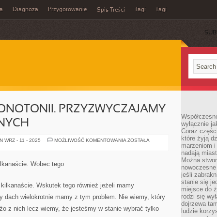
a
Diagnoza
Przygotowanie
Tagi
Tagi
Spis Treści
SUB
ONOTONII. PRZYZWYCZAJAMY
Współczesne
ŻNYCH
wyłącznie jak
Coraz części
które żyją d
NIE
 WRZ - 11 - 2025
MOŻLIWOŚĆ KOMENTOWANIA
ZOSTAŁA
marzeniom i
KOCHAMY
MONOTONII.
nadają miast
PRZYZWYCZAJAMY
Można stworz
SIĘ
ilkanaście. Wobec tego
DO
nowoczesne c
PRZERÓŻNYCH
jeśli zabrak
stanie się j
 kilkanaście. Wskutek tego również jeżeli mamy
miejsce do ż
rodzi się wy
y dach wielokrotnie mamy z tym problem. Nie wiemy, który
dojrzewa tam
o z nich lecz wiemy, że jesteśmy w stanie wybrać tylko
ludzie korzy