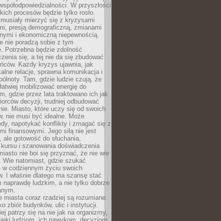
współodpowiedzialności. W przyszłości
kich procesów będzie tylko rosło.
 musiały mierzyć się z kryzysami
mi, presją demograficzną, zmianami
znymi i ekonomiczną niepewnością.
e nie poradzą sobie z tym
e. Potrzebna będzie zdolność
zenia się, a tej nie da się zbudować
ńców. Każdy kryzys ujawnia, jak
alne relacje, sprawna komunikacja i
ólnoty. Tam, gdzie ludzie czują, że
łatwiej mobilizować energię do
am, gdzie przez lata traktowano ich jak
iorców decyzji, trudniej odbudować
e. Miasto, które uczy się od swoich
, nie musi być idealne. Może
ędy, napotykać konflikty i zmagać się z
mi finansowymi. Jego siłą nie jest
 ale gotowość do słuchania,
 kursu i szanowania doświadczenia
miasto nie boi się przyznać, że nie wie
. Wie natomiast, gdzie szukać
– w codziennym życiu swoich
. I właśnie dlatego ma szansę stać
 naprawdę ludzkim, a nie tylko dobrze
anym.
 miasta coraz rzadziej są rozumiane
o zbiór budynków, ulic i instytucji.
ej patrzy się na nie jak na organizmy,
zięki ludziom, ich nawykom, decyzjom,