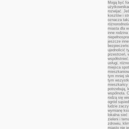
Mogą być fo
użytkownikam
rozwijać. Je
kosztów i st
oznacza tak
różnorodnośc
miasta dla w
inne rodzina
niepełnospra
jeszcze inne
bezpieczeńst
ujednolicić t
przestrzeń, 
współistnieć
usługi, różn
miejsca spot
mieszkaniow
tym mniej sk
tym wszystki
mieszkańcy u
potrzebują, 
wspólnota. C
rodzą się wi
ogród sąsied
ludzie zaczy
wymianę ksi
lokalna sieć
zieleni i te
zdrowiu, kli
miasto nie j