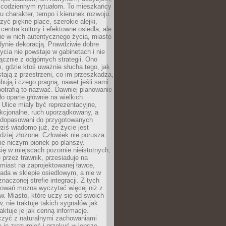
 codziennym rytuałom. To mieszkańcy
u charakter, tempo i kierunek rozwoju.
yć piękne place, szerokie alejki,
entra kultury i efektowne osiedla, ale
nie w nich autentycznego życia, miasto
edynie dekoracją. Prawdziwie dobre
ycia nie powstaje w gabinetach i nie
łącznie z odgórnych strategii. Ono
, gdzie ktoś uważnie słucha tego, jak
stają z przestrzeni, co im przeszkadza,
bują i czego pragną, nawet jeśli sami
otrafią to nazwać. Dawniej planowanie
o oparte głównie na wielkich
 Ulice miały być reprezentacyjne,
nkcjonalne, ruch uporządkowany, a
dopasowani do przygotowanych
ziś wiadomo już, że życie jest
dziej złożone. Człowiek nie porusza
ie niczym pionek po planszy.
ię w miejscach pozornie nieistotnych,
 przez trawnik, przesiaduje na
miast na zaprojektowanej ławce,
ada w sklepie osiedlowym, a nie w
znaczonej strefie integracji. Z tych
owań można wyczytać więcej niż z
ów. Miasto, które uczy się od swoich
 nie traktuje takich sygnałów jak
aktuje je jak cenną informację.
czyć z naturalnymi zachowaniami
je je zrozumieć i przekuć w lepsze