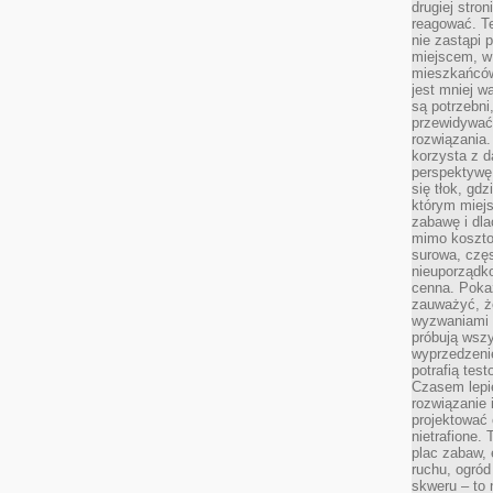
drugiej stron
reagować. T
nie zastąpi 
miejscem, w 
mieszkańców 
jest mniej w
są potrzebni
przewidywać 
rozwiązania.
korzysta z d
perspektywę 
się tłok, gd
którym miejs
zabawę i dl
mimo kosztow
surowa, czę
nieuporządko
cenna. Pokaz
zauważyć, że
wyzwaniami p
próbują wszy
wyprzedzenie
potrafią tes
Czasem lepi
rozwiązanie i
projektować 
nietrafione
plac zabaw, 
ruchu, ogró
skweru – to 