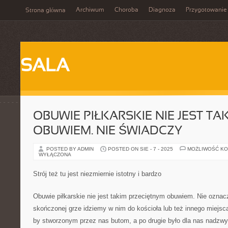
Archiwum
Choroba
Diagnoza
Przygotowanie
Strona główna
SALA
OBUWIE PIŁKARSKIE NIE JEST T
OBUWIEM. NIE ŚWIADCZY
POSTED BY ADMIN
POSTED ON SIE - 7 - 2025
MOŻLIWOŚĆ K
WYŁĄCZONA
Strój też tu jest niezmiernie istotny i bardzo
Obuwie piłkarskie nie jest takim przeciętnym obuwiem. Nie oznac
skończonej grze idziemy w nim do kościoła lub też innego miejsc
by stworzonym przez nas butom, a po drugie było dla nas nadzw