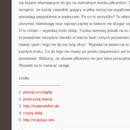
się butami ofiarowanymi do gry na normalnym boisku piłkarskim
oznajmić, że każdy zawodnik grający w piłkę nożną ma wyjątkowe k
posiadają uwypuklenia w podeszwie. Po co to wszystko? To właśnie
utrzymać równowagę oraz najzwyczajniej w świecie nie ślizgać si
O to chodzi – wypróbuj korki sklep. Trzeba niemniej jednak na to 
to prawdziwe narzędzie zbrodni w trakcie fauli i innych przewinień
twardy sport i tego nie da się tutaj ukryć. Wypada na pewno na to
każdym kroku. Co do tego nie mamy po prostu niepewności ani in
przewinień. Widzimy, że obuwie piłkarskie nie jest takie przeciętne 
Wypada na to zwracać uwagę.
źródło:
———————————
1.
poznaj szczegóły
2.
przeczytaj więcej
3.
http://malerstiehm.de
4.
czytaj dalej
5.
http://malstaxi.info