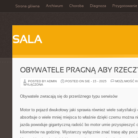
Archiwum
Choroba
Diagnoza
Przygotowanie
Strona główna
SALA
OBYWATELE PRAGNĄ ABY RZECZY
POSTED BY ADMIN
POSTED ON SIE - 15 - 2025
MOŻLIWOŚĆ 
WYŁĄCZONA
Obywatele zwracają się do przeróżnego typu serwisów
Motor to pojazd dwukołowy jaki sprawia również wiele satysfakcji
absorbuje o wiele mniej miejsca to właśnie dzięki czemu można n
jazda powoduje gigantyczną radość bo motor umie przyspieszyć d
kilometrów na godzinę. Wystarczy wyłącznie znać trasę aby poczu