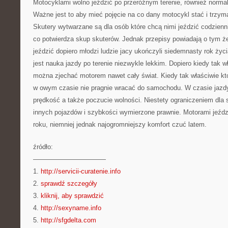
Motocyklami wolno jeździć po przeróżnym terenie, również normalne
Ważne jest to aby mieć pojęcie na co dany motocykl stać i trzym
Skutery wytwarzane są dla osób które chcą nimi jeździć codzienni
co potwierdza skup skuterów. Jednak przepisy powiadają o tym ż
jeździć dopiero młodzi ludzie jacy ukończyli siedemnasty rok życi
jest nauka jazdy po terenie niezwykle lekkim. Dopiero kiedy tak 
można zjechać motorem nawet cały świat. Kiedy tak właściwie kt
w owym czasie nie pragnie wracać do samochodu. W czasie jazdy
prędkość a także poczucie wolności. Niestety ograniczeniem dla 
innych pojazdów i szybkości wymierzone prawnie. Motorami jeźd
roku, niemniej jednak najogromniejszy komfort czuć latem.
źródło:
———————————
1.
http://servicii-curatenie.info
2.
sprawdź szczegóły
3.
kliknij, aby sprawdzić
4.
http://sexyname.info
5.
http://sfgdelta.com