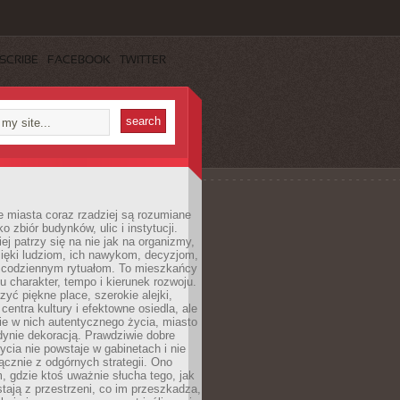
SCRIBE
FACEBOOK
TWITTER
 miasta coraz rzadziej są rozumiane
o zbiór budynków, ulic i instytucji.
ej patrzy się na nie jak na organizmy,
zięki ludziom, ich nawykom, decyzjom,
 codziennym rytuałom. To mieszkańcy
u charakter, tempo i kierunek rozwoju.
yć piękne place, szerokie alejki,
entra kultury i efektowne osiedla, ale
nie w nich autentycznego życia, miasto
edynie dekoracją. Prawdziwie dobre
ycia nie powstaje w gabinetach i nie
łącznie z odgórnych strategii. Ono
, gdzie ktoś uważnie słucha tego, jak
stają z przestrzeni, co im przeszkadza,