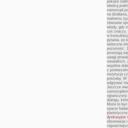
pokaże żadna
wiedzą prakt
samorząd pot
na działania
realnemu życ
zbieranie op
wtedy, gdy m
coś znaczy. 
w konsultacj
pytania, po 
widoczne efe
pozorność. J
przestają si
uwagi prowa
niewielkich,
wspólne dobro
z powtarzaln
instytucja c
potrzeby. W 
odgrywać ró
Jeszcze nie
samorządem 
ograniczony.
dialogu, któr
Może to być 
spacer badaw
planistyczny
dyskusyjne
n
obserwacje i
najważniejsz