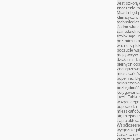
Jest szkołą 
znaczenie ta
Miasta będą
klimatyczny
technologic
Żadne władz
samodzielni
szybkiego uc
bez mieszka
ważne są lok
poczucie wsp
mają wpływ, 
działania. T
biernych odb
zaangażowani
mieszkańców
popełniać bł
ograniczenia
bezbłędność,
korygowania
ludzi. Takie 
wszystkiego
odpowiedzi 
mieszkańców
się miejscem
zaprojektow
Współczesne
wyłącznie jak
Coraz części
które żyją d