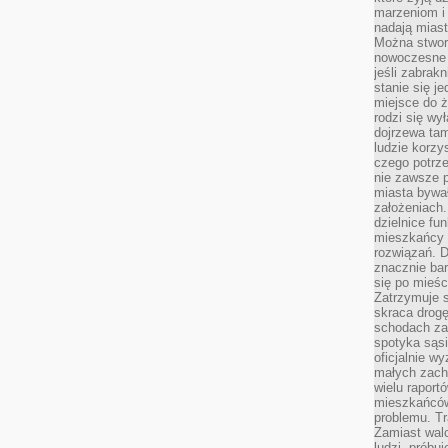
marzeniom i
nadają miast
Można stworz
nowoczesne c
jeśli zabrak
stanie się j
miejsce do ż
rodzi się wy
dojrzewa tam
ludzie korzy
czego potrze
nie zawsze p
miasta bywał
założeniach.
dzielnice fu
mieszkańcy 
rozwiązań. D
znacznie bar
się po mieśc
Zatrzymuje s
skraca drogę
schodach za
spotyka sąsi
oficjalnie wy
małych zach
wielu raport
mieszkańców,
problemu. Tr
Zamiast wal
ludzi, próbu