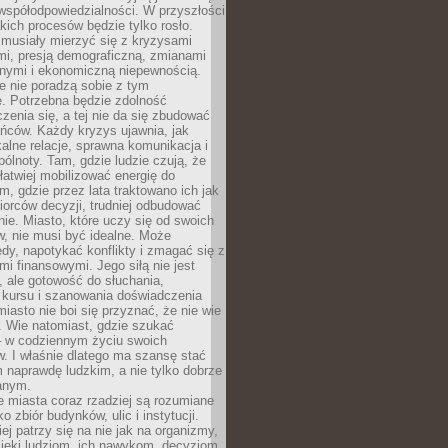
współodpowiedzialności. W przyszłości
kich procesów będzie tylko rosło.
 musiały mierzyć się z kryzysami
mi, presją demograficzną, zmianami
znymi i ekonomiczną niepewnością.
e nie poradzą sobie z tym
e. Potrzebna będzie zdolność
zenia się, a tej nie da się zbudować
ńców. Każdy kryzys ujawnia, jak
alne relacje, sprawna komunikacja i
ólnoty. Tam, gdzie ludzie czują, że
łatwiej mobilizować energię do
am, gdzie przez lata traktowano ich jak
iorców decyzji, trudniej odbudować
e. Miasto, które uczy się od swoich
, nie musi być idealne. Może
ędy, napotykać konflikty i zmagać się z
mi finansowymi. Jego siłą nie jest
 ale gotowość do słuchania,
 kursu i szanowania doświadczenia
miasto nie boi się przyznać, że nie wie
. Wie natomiast, gdzie szukać
– w codziennym życiu swoich
. I właśnie dlatego ma szansę stać
 naprawdę ludzkim, a nie tylko dobrze
anym.
 miasta coraz rzadziej są rozumiane
o zbiór budynków, ulic i instytucji.
ej patrzy się na nie jak na organizmy,
zięki ludziom, ich nawykom, decyzjom,