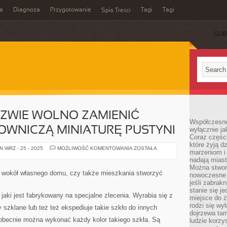
a
Diagnoza
Przygotowanie
Tagi
Tagi
Spis Treści
SUB
ZWIE WOLNO ZAMIENIĆ
Współczesne
OWNICZĄ MINIATURĘ PUSTYNI
wyłącznie jak
Coraz części
które żyją d
OGRÓD
 WRZ - 25 - 2025
MOŻLIWOŚĆ KOMENTOWANIA
ZOSTAŁA
marzeniom i
MIMO
NAZWIE
nadają miast
WOLNO
Można stworz
ZAMIENIĆ
r wokół własnego domu, czy także mieszkania stworzyć
nowoczesne c
RÓWNIEŻ
W
jeśli zabrak
MALOWNICZĄ
stanie się j
MINIATURĘ
a jaki jest fabrykowany na specjalne zlecenia. Wyrabia się z
miejsce do ż
PUSTYNI
rodzi się wy
 szklane lub też też ekspediuje takie szkło do innych
dojrzewa tam
i obecnie można wykonać każdy kolor takiego szkła. Są
ludzie korzy