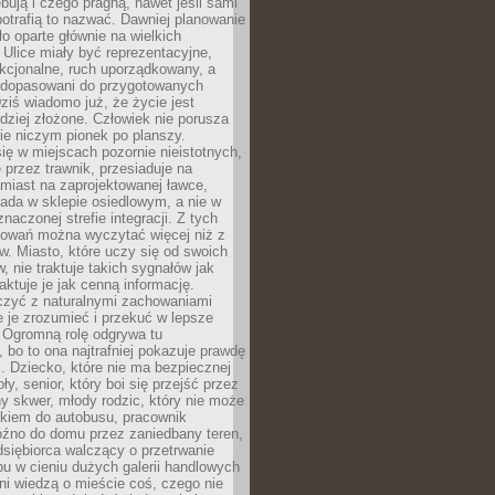
bują i czego pragną, nawet jeśli sami
otrafią to nazwać. Dawniej planowanie
o oparte głównie na wielkich
 Ulice miały być reprezentacyjne,
nkcjonalne, ruch uporządkowany, a
dopasowani do przygotowanych
ziś wiadomo już, że życie jest
dziej złożone. Człowiek nie porusza
ie niczym pionek po planszy.
ię w miejscach pozornie nieistotnych,
 przez trawnik, przesiaduje na
miast na zaprojektowanej ławce,
ada w sklepie osiedlowym, a nie w
znaczonej strefie integracji. Z tych
owań można wyczytać więcej niż z
ów. Miasto, które uczy się od swoich
 nie traktuje takich sygnałów jak
aktuje je jak cenną informację.
czyć z naturalnymi zachowaniami
je je zrozumieć i przekuć w lepsze
 Ogromną rolę odgrywa tu
 bo to ona najtrafniej pokazuje prawdę
i. Dziecko, które nie ma bezpiecznej
ły, senior, który boi się przejść przez
ny skwer, młody rodzic, który nie może
kiem do autobusu, pracownik
óźno do domu przez zaniedbany teren,
dsiębiorca walczący o przetrwanie
u w cieniu dużych galerii handlowych
i wiedzą o mieście coś, czego nie