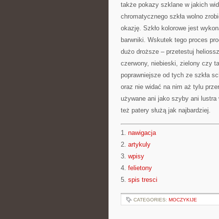
także pokazy szklane w jakich wid
chromatycznego szkła wolno zrobić
okazję. Szkło kolorowe jest wykon
barwniki. Wskutek tego proces prod
dużo droższe – przetestuj heliossz
czerwony, niebieski, zielony czy t
poprawniejsze od tych ze szkła s
oraz nie widać na nim aż tylu pr
używane ani jako szyby ani lustr
też patery służą jak najbardziej.
1.
nawigacja
2.
artykuly
3.
wpisy
4.
felietony
5.
spis tresci
CATEGORIES:
MOCZYKIJE