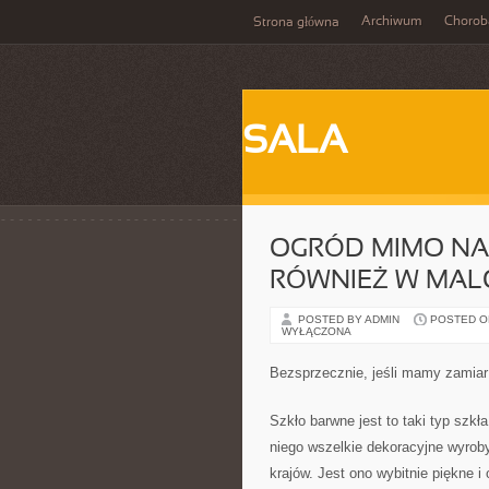
Archiwum
Chorob
Strona główna
SALA
OGRÓD MIMO NA
RÓWNIEŻ W MAL
POSTED BY ADMIN
POSTED ON
WYŁĄCZONA
Bezsprzecznie, jeśli mamy zamia
Szkło barwne jest to taki typ szkł
niego wszelkie dekoracyjne wyroby
krajów. Jest ono wybitnie piękne 