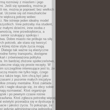
rmą rozmowy z miastem i jego
i. Jeśli się sprawdzą, można je
śli nie, można je poprawić bez wielkich
rat. Uczenie się od mieszkańców
że większą pokorę wobec
i. Nie istnieje jeden idealny model
szystkich. Inne potrzeby ma student,
 z małymi dziećmi, inne osoba z
wnością, inne przedsiębiorca, a
 senior szukający spokoju i
wa. Dobre miasto nie próbuje na siłę
ych potrzeb, ale stara się tworzyć
w której różne style życia mogą
. Dlatego tak ważne są elastyczne
orodne formy transportu, dostępne
kań i zrównoważona polityka
a. Im bardziej złożone społeczeństwo,
uteczne stają się proste recepty. W
m szczególnie interesujące jest to, że
czą miasto nie tylko tego, czego
lecz także tego, kim chcą być jako
zasami z pozornie małych inicjatyw
elkie zmiany mentalne. Ktoś zakłada
zki i nagle okazuje się, że obcy sobie
nają rozmawiać. Ktoś organizuje
ążek i po pewnym czasie rośnie
 zaufania. Ktoś zgłasza potrzebę więcej
mat estetyki przeradza się w dyskusję o
macie i jakości życia. To pokazuje, że
est jedynie administracyjną jednostką.