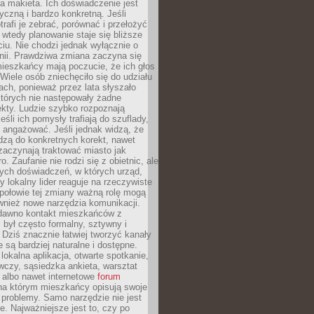
 makieta. Ich doświadczenie jest
yczną i bardzo konkretną. Jeśli
rafi je zebrać, porównać i przełożyć
, wtedy planowanie staje się bliższe
iu. Nie chodzi jednak wyłącznie o
inii. Prawdziwa zmiana zaczyna się
ieszkańcy mają poczucie, że ich głos
Wiele osób zniechęciło się do udziału
ach, ponieważ przez lata słyszało
których nie następowały żadne
kty. Ludzie szybko rozpoznają
eśli ich pomysły trafiają do szuflady,
ę angażować. Jeśli jednak widzą, że
dzą do konkretnych korekt, nawet
 zaczynają traktować miasto jak
. Zaufanie nie rodzi się z obietnic, ale
ych doświadczeń, w których urząd,
zy lokalny lider reaguje na rzeczywiste
połowie tej zmiany ważną rolę mogą
wnież nowe narzędzia komunikacji.
dawno kontakt mieszkańców z
był często formalny, sztywny i
 Dziś znacznie łatwiej tworzyć kanały
e są bardziej naturalne i dostępne.
lokalna aplikacja, otwarte spotkanie,
czy, sąsiedzka ankieta, warsztat
 albo nawet internetowe
forum
a którym mieszkańcy opisują swoje
 problemy. Samo narzędzie nie jest
e. Najważniejsze jest to, czy po