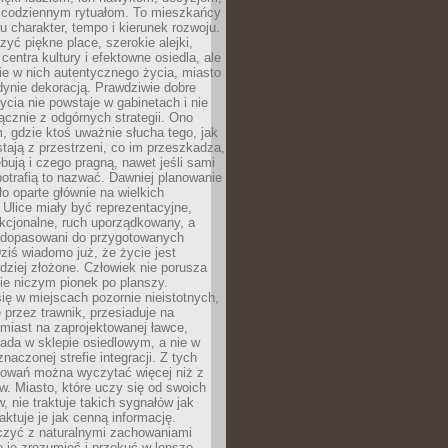
 codziennym rytuałom. To mieszkańcy
u charakter, tempo i kierunek rozwoju.
yć piękne place, szerokie alejki,
entra kultury i efektowne osiedla, ale
nie w nich autentycznego życia, miasto
edynie dekoracją. Prawdziwie dobre
ycia nie powstaje w gabinetach i nie
łącznie z odgórnych strategii. Ono
, gdzie ktoś uważnie słucha tego, jak
stają z przestrzeni, co im przeszkadza,
bują i czego pragną, nawet jeśli sami
otrafią to nazwać. Dawniej planowanie
o oparte głównie na wielkich
 Ulice miały być reprezentacyjne,
nkcjonalne, ruch uporządkowany, a
dopasowani do przygotowanych
ziś wiadomo już, że życie jest
dziej złożone. Człowiek nie porusza
ie niczym pionek po planszy.
ię w miejscach pozornie nieistotnych,
 przez trawnik, przesiaduje na
miast na zaprojektowanej ławce,
ada w sklepie osiedlowym, a nie w
znaczonej strefie integracji. Z tych
owań można wyczytać więcej niż z
ów. Miasto, które uczy się od swoich
 nie traktuje takich sygnałów jak
aktuje je jak cenną informację.
czyć z naturalnymi zachowaniami
je je zrozumieć i przekuć w lepsze