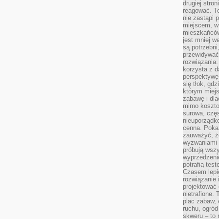
drugiej stron
reagować. T
nie zastąpi 
miejscem, w 
mieszkańców 
jest mniej w
są potrzebni
przewidywać 
rozwiązania.
korzysta z d
perspektywę 
się tłok, gd
którym miejs
zabawę i dl
mimo kosztow
surowa, czę
nieuporządko
cenna. Pokaz
zauważyć, że
wyzwaniami p
próbują wszy
wyprzedzenie
potrafią tes
Czasem lepi
rozwiązanie i
projektować 
nietrafione
plac zabaw, 
ruchu, ogró
skweru – to 