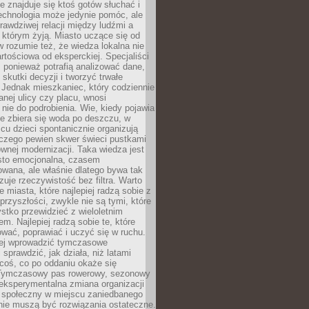
ie znajduje się ktoś gotów słuchać i
echnologia może jedynie pomóc, ale
prawdziwej relacji między ludźmi a
którym żyją. Miasto uczące się od
rozumie też, że wiedza lokalna nie
artościowa od eksperckiej. Specjaliści
, ponieważ potrafią analizować dane,
skutki decyzji i tworzyć trwałe
 Jednak mieszkaniec, który codziennie
anej ulicy czy placu, wnosi
nie do podrobienia. Wie, kiedy pojawia
zie zbiera się woda po deszczu, w
cu dzieci spontanicznie organizują
aczego pewien skwer świeci pustkami
nej modernizacji. Taka wiedza jest
sto emocjonalna, czasem
wana, ale właśnie dlatego bywa tak
uje rzeczywistość bez filtra. Warto
 miasta, które najlepiej radzą sobie z
rzyszłości, zwykle nie są tymi, które
stko przewidzieć z wieloletnim
m. Najlepiej radzą sobie te, które
tować, poprawiać i uczyć się w ruchu.
ej wprowadzić tymczasowe
 sprawdzić, jak działa, niż latami
coś, co po oddaniu okaże się
. Tymczasowy pas rowerowy, sezonowy
eksperymentalna zmiana organizacji
d społeczny w miejscu zaniedbanego
nie muszą być rozwiązania ostateczne.