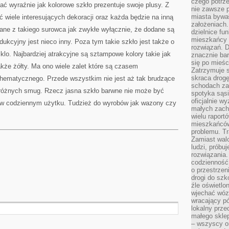
czego potrze
ać wyraźnie jak kolorowe szkło prezentuje swoje plusy. Z
nie zawsze p
miasta bywał
 wiele interesujących dekoracji oraz każda będzie na inną
założeniach.
ane z takiego surowca jak zwykłe wyłącznie, że dodane są
dzielnice fu
mieszkańcy 
ukcyjny jest nieco inny. Poza tym takie szkło jest także o
rozwiązań. D
klo. Najbardziej atrakcyjne są sztampowe kolory takie jak
znacznie bar
się po mieśc
akże żółty. Ma ono wiele zalet które są czasem
Zatrzymuje s
skraca drogę
chematycznego. Przede wszystkim nie jest aż tak brudzące
schodach za
zeróżnych smug. Rzecz jasna szkło barwne nie może być
spotyka sąsi
oficjalnie wy
a w codziennym użytku. Tudzież do wyrobów jak wazony czy
małych zach
wielu raport
mieszkańców,
problemu. Tr
Zamiast wal
ludzi, próbu
rozwiązania.
codzienność,
o przestrzen
drogi do szko
źle oświetlo
wjechać wóz
wracający p
lokalny prze
małego sklep
– wszyscy on