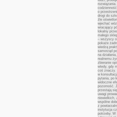
rozwiązania.
codzienność,
o przestrzen
drogi do szko
źle oświetlo
wjechać wóz
wracający p
lokalny prze
małego sklep
– wszyscy on
pokaże żadna
wiedzą prakt
samorząd pot
na działania
realnemu życ
zbieranie op
wtedy, gdy m
coś znaczy. 
w konsultacj
pytania, po 
widoczne efe
pozorność. J
przestają si
uwagi prowa
niewielkich,
wspólne dobro
z powtarzaln
instytucja c
potrzeby. W 