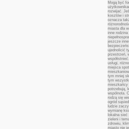
Mogą być fo
użytkownikam
rozwijać. Je
kosztów i st
oznacza tak
różnorodnośc
miasta dla w
inne rodzina
niepełnospra
jeszcze inne
bezpieczeńst
ujednolicić t
przestrzeń, 
współistnieć
usługi, różn
miejsca spot
mieszkaniow
tym mniej sk
tym wszystki
mieszkańcy u
potrzebują, 
wspólnota. C
rodzą się wi
ogród sąsied
ludzie zaczy
wymianę ksi
lokalna sieć
zieleni i te
zdrowiu, kli
miasto nie j