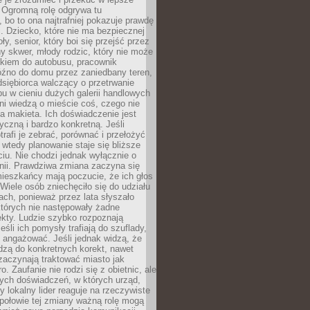
 Ogromną rolę odgrywa tu
 bo to ona najtrafniej pokazuje prawdę
i. Dziecko, które nie ma bezpiecznej
ły, senior, który boi się przejść przez
ny skwer, młody rodzic, który nie może
kiem do autobusu, pracownik
óźno do domu przez zaniedbany teren,
dsiębiorca walczący o przetrwanie
u w cieniu dużych galerii handlowych
i wiedzą o mieście coś, czego nie
 makieta. Ich doświadczenie jest
yczną i bardzo konkretną. Jeśli
rafi je zebrać, porównać i przełożyć
, wtedy planowanie staje się bliższe
iu. Nie chodzi jednak wyłącznie o
inii. Prawdziwa zmiana zaczyna się
ieszkańcy mają poczucie, że ich głos
Wiele osób zniechęciło się do udziału
ach, ponieważ przez lata słyszało
których nie następowały żadne
kty. Ludzie szybko rozpoznają
eśli ich pomysły trafiają do szuflady,
ę angażować. Jeśli jednak widzą, że
dzą do konkretnych korekt, nawet
 zaczynają traktować miasto jak
. Zaufanie nie rodzi się z obietnic, ale
ych doświadczeń, w których urząd,
zy lokalny lider reaguje na rzeczywiste
połowie tej zmiany ważną rolę mogą