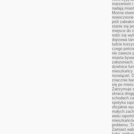
marzeniom i
nadają miast
Można stworz
nowoczesne c
jeśli zabrak
stanie się j
miejsce do ż
rodzi się wy
dojrzewa tam
ludzie korzy
czego potrze
nie zawsze p
miasta bywał
założeniach.
dzielnice fu
mieszkańcy 
rozwiązań. D
znacznie bar
się po mieśc
Zatrzymuje s
skraca drogę
schodach za
spotyka sąsi
oficjalnie wy
małych zach
wielu raport
mieszkańców,
problemu. Tr
Zamiast wal
ludzi, próbu