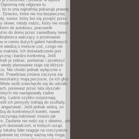
 Ogromną rolę odgrywa tu
 bo to ona najtrafniej pokazuje prawdę
i. Dziecko, które nie ma bezpiecznej
ły, senior, który boi się przejść przez
ny skwer, młody rodzic, który nie może
kiem do autobusu, pracownik
óźno do domu przez zaniedbany teren,
dsiębiorca walczący o przetrwanie
u w cieniu dużych galerii handlowych
i wiedzą o mieście coś, czego nie
 makieta. Ich doświadczenie jest
yczną i bardzo konkretną. Jeśli
rafi je zebrać, porównać i przełożyć
, wtedy planowanie staje się bliższe
iu. Nie chodzi jednak wyłącznie o
inii. Prawdziwa zmiana zaczyna się
ieszkańcy mają poczucie, że ich głos
Wiele osób zniechęciło się do udziału
ach, ponieważ przez lata słyszało
których nie następowały żadne
kty. Ludzie szybko rozpoznają
eśli ich pomysły trafiają do szuflady,
ę angażować. Jeśli jednak widzą, że
dzą do konkretnych korekt, nawet
 zaczynają traktować miasto jak
. Zaufanie nie rodzi się z obietnic, ale
ych doświadczeń, w których urząd,
zy lokalny lider reaguje na rzeczywiste
połowie tej zmiany ważną rolę mogą