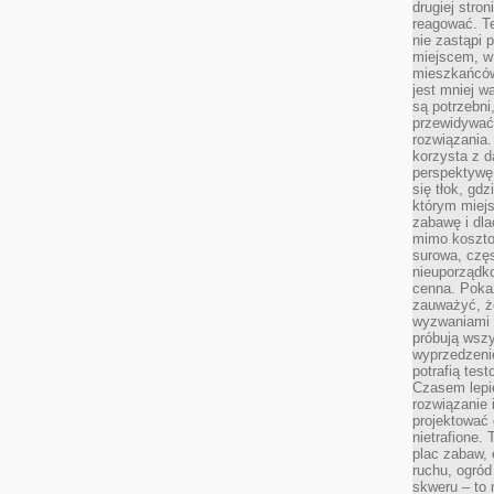
drugiej stron
reagować. T
nie zastąpi 
miejscem, w 
mieszkańców 
jest mniej w
są potrzebni
przewidywać 
rozwiązania.
korzysta z d
perspektywę 
się tłok, gd
którym miejs
zabawę i dl
mimo kosztow
surowa, czę
nieuporządko
cenna. Pokaz
zauważyć, że
wyzwaniami p
próbują wszy
wyprzedzenie
potrafią tes
Czasem lepi
rozwiązanie i
projektować 
nietrafione
plac zabaw, 
ruchu, ogró
skweru – to 