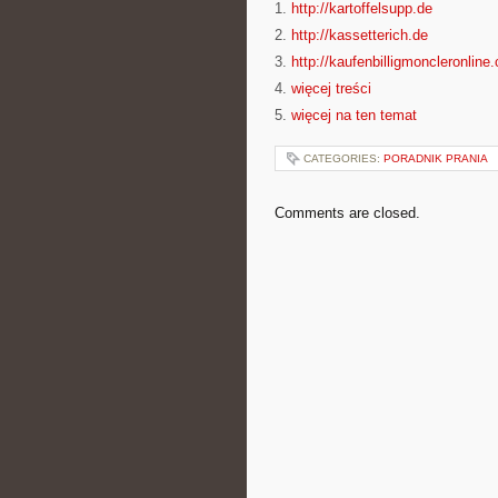
1.
http://kartoffelsupp.de
2.
http://kassetterich.de
3.
http://kaufenbilligmoncleronline
4.
więcej treści
5.
więcej na ten temat
CATEGORIES:
PORADNIK PRANIA
Comments are closed.