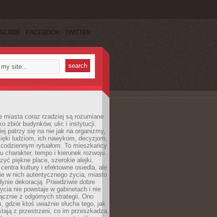
SCRIBE
FACEBOOK
TWITTER
 miasta coraz rzadziej są rozumiane
o zbiór budynków, ulic i instytucji.
ej patrzy się na nie jak na organizmy,
zięki ludziom, ich nawykom, decyzjom,
 codziennym rytuałom. To mieszkańcy
u charakter, tempo i kierunek rozwoju.
yć piękne place, szerokie alejki,
entra kultury i efektowne osiedla, ale
nie w nich autentycznego życia, miasto
edynie dekoracją. Prawdziwie dobre
ycia nie powstaje w gabinetach i nie
łącznie z odgórnych strategii. Ono
, gdzie ktoś uważnie słucha tego, jak
stają z przestrzeni, co im przeszkadza,