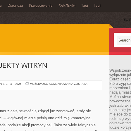
a
Diagnoza
Przygotowanie
Tagi
Tagi
Spis Treści
SUB
JEKTY WITRYN
Współczesne
wyłącznie jak
Coraz części
które żyją d
OPTYMALNE
SIE - 4 - 2025
MOŻLIWOŚĆ KOMENTOWANIA
ZOSTAŁA
PROJEKTY
marzeniom i
WITRYN
nadają miast
INTERNETOWYCH
Można stworz
nowoczesne c
jeśli zabrak
stanie się j
 nas z całą pewnością zdążył już zanotować, stały się
miejsce do ż
i – w głównej mierze pełnią one dziś rolę komercyjną,
rodzi się wy
dojrzewa tam
ej bodajże akcji promocyjnej. Jako że wiele faktycznie
ludzie korzy