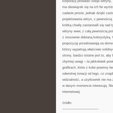
korporacji prowadzi swoje witryny,
ma obowiązek się na ich tle wyróżn
zadanie proste, jednak dzięki zas
projektowania witryn, z pewności
krótką chwilę zastanowili się nad 
witryny www, z całą pewnością poś
z stosownie dobraną kolorystyką.
propozycję przedstawiają na domeni
którzy wypatrują właściwie solidn
strony, bardzo istotne jest to, aby
zbytniej uwagi – ta jakkolwiek po
grafikach, które z kolei powinny
odwrotnej tonacji od tego, co znajd
widzialność, a użytkownik nie ma 
w danym momencie interesują. Nie
internetowej.
źródło:
———————————