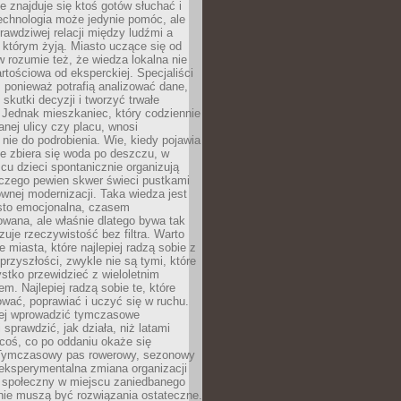
ie znajduje się ktoś gotów słuchać i
echnologia może jedynie pomóc, ale
prawdziwej relacji między ludźmi a
którym żyją. Miasto uczące się od
rozumie też, że wiedza lokalna nie
artościowa od eksperckiej. Specjaliści
, ponieważ potrafią analizować dane,
skutki decyzji i tworzyć trwałe
 Jednak mieszkaniec, który codziennie
anej ulicy czy placu, wnosi
nie do podrobienia. Wie, kiedy pojawia
zie zbiera się woda po deszczu, w
cu dzieci spontanicznie organizują
aczego pewien skwer świeci pustkami
nej modernizacji. Taka wiedza jest
sto emocjonalna, czasem
wana, ale właśnie dlatego bywa tak
uje rzeczywistość bez filtra. Warto
 miasta, które najlepiej radzą sobie z
rzyszłości, zwykle nie są tymi, które
stko przewidzieć z wieloletnim
m. Najlepiej radzą sobie te, które
tować, poprawiać i uczyć się w ruchu.
ej wprowadzić tymczasowe
 sprawdzić, jak działa, niż latami
coś, co po oddaniu okaże się
. Tymczasowy pas rowerowy, sezonowy
eksperymentalna zmiana organizacji
d społeczny w miejscu zaniedbanego
nie muszą być rozwiązania ostateczne.