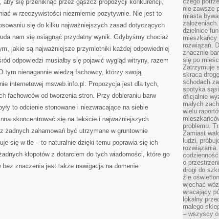
czego potrze
 , aby się przeniknąć przez gąszcz propozycji konkurencji,
nie zawsze p
iać w rzeczywistości niezmiernie pozytywnie. Nie jest to
miasta bywał
założeniach.
tosowaniu się do kilku najważniejszych zasad dotyczących
dzielnice fu
ą uda nam się osiągnąć przydatny wynik. Gdybyśmy chociaż
mieszkańcy 
rozwiązań. D
tym, jakie są najważniejsze przymiotniki każdej odpowiedniej
znacznie bar
się po mieśc
ród odpowiedzi musiałby się pojawić wygląd witryny, razem
Zatrzymuje s
 O tym nienagannie wiedzą fachowcy, którzy swoją
skraca drogę
schodach za
e internetowej msweb.info.pl. Propozycja jest dla tych,
spotyka sąsi
ych fachowców od tworzenia stron. Przy dobieraniu barw
oficjalnie wy
małych zach
 były to odcienie stonowane i niezwracające na siebie
wielu raport
mieszkańców,
winna skoncentrować się na tekście i najważniejszych
problemu. Tr
 bez żadnych zahamowań być utrzymane w gruntownie
Zamiast wal
ludzi, próbu
uje się w tle – to naturalnie dzięki temu poprawia się ich
rozwiązania.
żadnych kłopotów z dotarciem do tych wiadomości, które go
codzienność,
o przestrzen
 bez znaczenia jest także nawigacja na domenie
drogi do szko
źle oświetlo
wjechać wóz
wracający p
lokalny prze
małego sklep
– wszyscy on