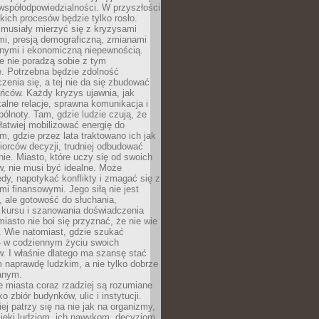
współodpowiedzialności. W przyszłości
kich procesów będzie tylko rosło.
 musiały mierzyć się z kryzysami
mi, presją demograficzną, zmianami
znymi i ekonomiczną niepewnością.
e nie poradzą sobie z tym
e. Potrzebna będzie zdolność
zenia się, a tej nie da się zbudować
ńców. Każdy kryzys ujawnia, jak
alne relacje, sprawna komunikacja i
ólnoty. Tam, gdzie ludzie czują, że
łatwiej mobilizować energię do
am, gdzie przez lata traktowano ich jak
iorców decyzji, trudniej odbudować
e. Miasto, które uczy się od swoich
, nie musi być idealne. Może
ędy, napotykać konflikty i zmagać się z
mi finansowymi. Jego siłą nie jest
 ale gotowość do słuchania,
 kursu i szanowania doświadczenia
miasto nie boi się przyznać, że nie wie
. Wie natomiast, gdzie szukać
– w codziennym życiu swoich
. I właśnie dlatego ma szansę stać
 naprawdę ludzkim, a nie tylko dobrze
anym.
 miasta coraz rzadziej są rozumiane
o zbiór budynków, ulic i instytucji.
ej patrzy się na nie jak na organizmy,
zięki ludziom, ich nawykom, decyzjom,