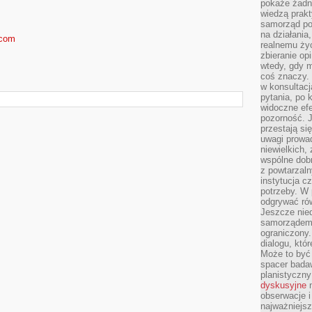
pokaże żadna
wiedzą prakt
samorząd pot
na działania
.com
realnemu życ
zbieranie op
wtedy, gdy m
coś znaczy. 
w konsultacj
pytania, po 
widoczne efe
pozorność. J
przestają si
uwagi prowa
niewielkich,
wspólne dobro
z powtarzaln
instytucja c
potrzeby. W 
odgrywać ró
Jeszcze nie
samorządem 
ograniczony.
dialogu, któr
Może to być 
spacer badaw
planistyczny
dyskusyjne
n
obserwacje i
najważniejsz