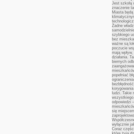
Jest szkołą 
znaczenie ta
Miasta będą
klimatyczny
technologic
Żadne władz
samodzielni
szybkiego uc
bez mieszka
ważne są lok
poczucie wsp
mają wpływ, 
działania. T
biernych odb
zaangażowani
mieszkańców
popełniać bł
ograniczenia
bezbłędność,
korygowania
ludzi. Takie 
wszystkiego
odpowiedzi 
mieszkańców
się miejscem
zaprojektow
Współczesne
wyłącznie jak
Coraz części
które żyją d