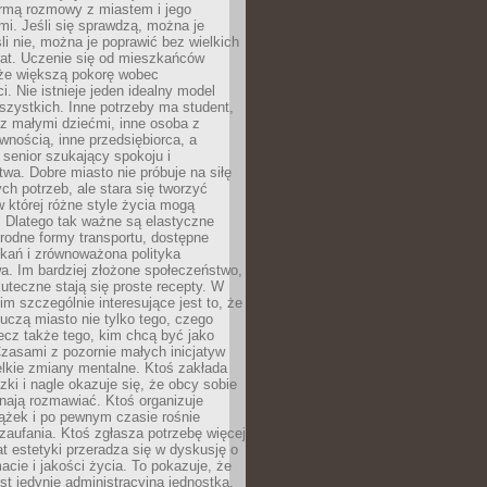
rmą rozmowy z miastem i jego
i. Jeśli się sprawdzą, można je
śli nie, można je poprawić bez wielkich
rat. Uczenie się od mieszkańców
że większą pokorę wobec
i. Nie istnieje jeden idealny model
szystkich. Inne potrzeby ma student,
 z małymi dziećmi, inne osoba z
wnością, inne przedsiębiorca, a
 senior szukający spokoju i
wa. Dobre miasto nie próbuje na siłę
ych potrzeb, ale stara się tworzyć
w której różne style życia mogą
. Dlatego tak ważne są elastyczne
orodne formy transportu, dostępne
kań i zrównoważona polityka
a. Im bardziej złożone społeczeństwo,
uteczne stają się proste recepty. W
m szczególnie interesujące jest to, że
czą miasto nie tylko tego, czego
lecz także tego, kim chcą być jako
zasami z pozornie małych inicjatyw
elkie zmiany mentalne. Ktoś zakłada
zki i nagle okazuje się, że obcy sobie
nają rozmawiać. Ktoś organizuje
ążek i po pewnym czasie rośnie
 zaufania. Ktoś zgłasza potrzebę więcej
mat estetyki przeradza się w dyskusję o
macie i jakości życia. To pokazuje, że
est jedynie administracyjną jednostką.