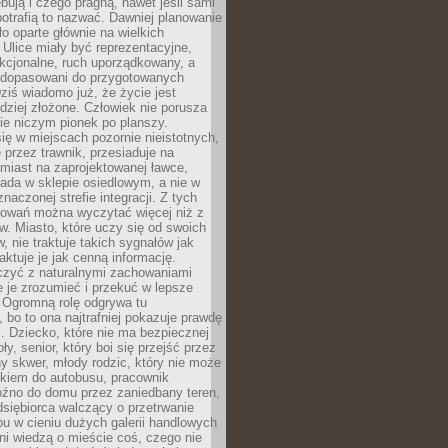
bują i czego pragną, nawet jeśli sami
otrafią to nazwać. Dawniej planowanie
o oparte głównie na wielkich
 Ulice miały być reprezentacyjne,
nkcjonalne, ruch uporządkowany, a
dopasowani do przygotowanych
ziś wiadomo już, że życie jest
dziej złożone. Człowiek nie porusza
ie niczym pionek po planszy.
ię w miejscach pozornie nieistotnych,
 przez trawnik, przesiaduje na
miast na zaprojektowanej ławce,
ada w sklepie osiedlowym, a nie w
znaczonej strefie integracji. Z tych
owań można wyczytać więcej niż z
ów. Miasto, które uczy się od swoich
 nie traktuje takich sygnałów jak
aktuje je jak cenną informację.
czyć z naturalnymi zachowaniami
je je zrozumieć i przekuć w lepsze
 Ogromną rolę odgrywa tu
 bo to ona najtrafniej pokazuje prawdę
i. Dziecko, które nie ma bezpiecznej
ły, senior, który boi się przejść przez
ny skwer, młody rodzic, który nie może
kiem do autobusu, pracownik
óźno do domu przez zaniedbany teren,
dsiębiorca walczący o przetrwanie
u w cieniu dużych galerii handlowych
i wiedzą o mieście coś, czego nie