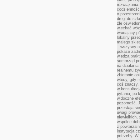
rozwiązania.
codzienność,
o przestrzen
drogi do szko
źle oświetlo
wjechać wóz
wracający p
lokalny prze
małego sklep
– wszyscy on
pokaże żadna
wiedzą prakt
samorząd pot
na działania
realnemu życ
zbieranie op
wtedy, gdy m
coś znaczy. 
w konsultacj
pytania, po 
widoczne efe
pozorność. J
przestają si
uwagi prowa
niewielkich,
wspólne dobro
z powtarzaln
instytucja c
potrzeby. W 