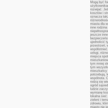
Mogą być fo
użytkownikam
rozwijać. Je
kosztów i st
oznacza tak
różnorodnośc
miasta dla w
inne rodzina
niepełnospra
jeszcze inne
bezpieczeńst
ujednolicić t
przestrzeń, 
współistnieć
usługi, różn
miejsca spot
mieszkaniow
tym mniej sk
tym wszystki
mieszkańcy u
potrzebują, 
wspólnota. C
rodzą się wi
ogród sąsied
ludzie zaczy
wymianę ksi
lokalna sieć
zieleni i te
zdrowiu, kli
miasto nie j