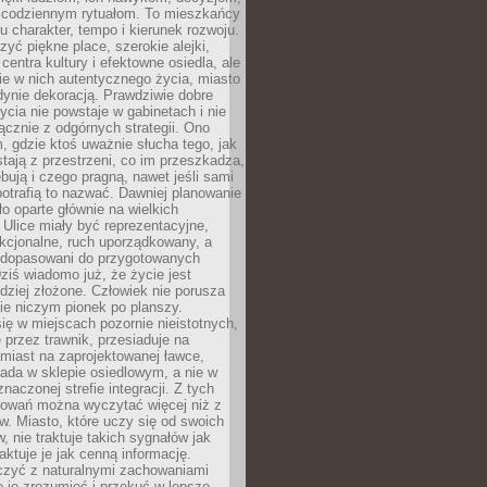
 codziennym rytuałom. To mieszkańcy
u charakter, tempo i kierunek rozwoju.
yć piękne place, szerokie alejki,
entra kultury i efektowne osiedla, ale
nie w nich autentycznego życia, miasto
edynie dekoracją. Prawdziwie dobre
ycia nie powstaje w gabinetach i nie
łącznie z odgórnych strategii. Ono
, gdzie ktoś uważnie słucha tego, jak
stają z przestrzeni, co im przeszkadza,
bują i czego pragną, nawet jeśli sami
otrafią to nazwać. Dawniej planowanie
o oparte głównie na wielkich
 Ulice miały być reprezentacyjne,
nkcjonalne, ruch uporządkowany, a
dopasowani do przygotowanych
ziś wiadomo już, że życie jest
dziej złożone. Człowiek nie porusza
ie niczym pionek po planszy.
ię w miejscach pozornie nieistotnych,
 przez trawnik, przesiaduje na
miast na zaprojektowanej ławce,
ada w sklepie osiedlowym, a nie w
znaczonej strefie integracji. Z tych
owań można wyczytać więcej niż z
ów. Miasto, które uczy się od swoich
 nie traktuje takich sygnałów jak
aktuje je jak cenną informację.
czyć z naturalnymi zachowaniami
je je zrozumieć i przekuć w lepsze