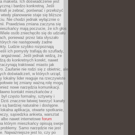
 makieta. Ich doświadczenie jest
yczną i bardzo konkretną. Jeśli
rafi je zebrać, porównać i przełożyć
, wtedy planowanie staje się bliższe
iu. Nie chodzi jednak wyłącznie o
inii. Prawdziwa zmiana zaczyna się
ieszkańcy mają poczucie, że ich głos
Wiele osób zniechęciło się do udziału
ach, ponieważ przez lata słyszało
których nie następowały żadne
kty. Ludzie szybko rozpoznają
eśli ich pomysły trafiają do szuflady,
ę angażować. Jeśli jednak widzą, że
dzą do konkretnych korekt, nawet
 zaczynają traktować miasto jak
. Zaufanie nie rodzi się z obietnic, ale
ych doświadczeń, w których urząd,
zy lokalny lider reaguje na rzeczywiste
połowie tej zmiany ważną rolę mogą
wnież nowe narzędzia komunikacji.
dawno kontakt mieszkańców z
był często formalny, sztywny i
 Dziś znacznie łatwiej tworzyć kanały
e są bardziej naturalne i dostępne.
lokalna aplikacja, otwarte spotkanie,
czy, sąsiedzka ankieta, warsztat
 albo nawet internetowe
forum
a którym mieszkańcy opisują swoje
 problemy. Samo narzędzie nie jest
e. Najważniejsze jest to, czy po