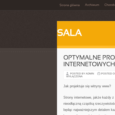
Archiwum
Chorob
Strona główna
SALA
OPTYMALNE PRO
INTERNETOWYCH
POSTED BY ADMIN
POSTED ON 
WYŁĄCZONA
Jak projektuje się witryny www?
Strony internetowe, jakże każdy z
nieodłączną cząstką rzeczywistośc
będąc najważniejszym detalem każd