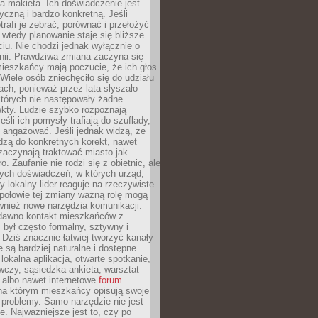
 makieta. Ich doświadczenie jest
yczną i bardzo konkretną. Jeśli
rafi je zebrać, porównać i przełożyć
, wtedy planowanie staje się bliższe
iu. Nie chodzi jednak wyłącznie o
inii. Prawdziwa zmiana zaczyna się
ieszkańcy mają poczucie, że ich głos
Wiele osób zniechęciło się do udziału
ach, ponieważ przez lata słyszało
których nie następowały żadne
kty. Ludzie szybko rozpoznają
eśli ich pomysły trafiają do szuflady,
ę angażować. Jeśli jednak widzą, że
dzą do konkretnych korekt, nawet
 zaczynają traktować miasto jak
. Zaufanie nie rodzi się z obietnic, ale
ych doświadczeń, w których urząd,
zy lokalny lider reaguje na rzeczywiste
połowie tej zmiany ważną rolę mogą
wnież nowe narzędzia komunikacji.
dawno kontakt mieszkańców z
był często formalny, sztywny i
 Dziś znacznie łatwiej tworzyć kanały
e są bardziej naturalne i dostępne.
lokalna aplikacja, otwarte spotkanie,
czy, sąsiedzka ankieta, warsztat
 albo nawet internetowe
forum
a którym mieszkańcy opisują swoje
 problemy. Samo narzędzie nie jest
e. Najważniejsze jest to, czy po