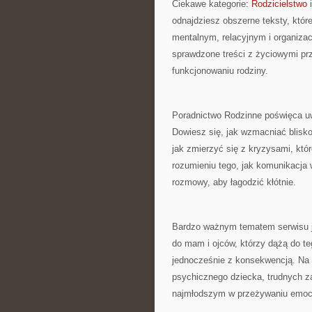
Ciekawe kategorie:
Rodzicielstwo
i
odnajdziesz obszerne teksty, któr
mentalnym, relacyjnym i organiza
sprawdzone treści z życiowymi pr
funkcjonowaniu rodziny.
Poradnictwo Rodzinne poświęca u
Dowiesz się, jak wzmacniać blisko
jak zmierzyć się z kryzysami, kt
rozumieniu tego, jak komunikacja
rozmowy, aby łagodzić kłótnie.
Bardzo ważnym tematem serwisu je
do mam i ojców, którzy dążą do t
jednocześnie z konsekwencją. Na s
psychicznego dziecka, trudnych z
najmłodszym w przeżywaniu emocj