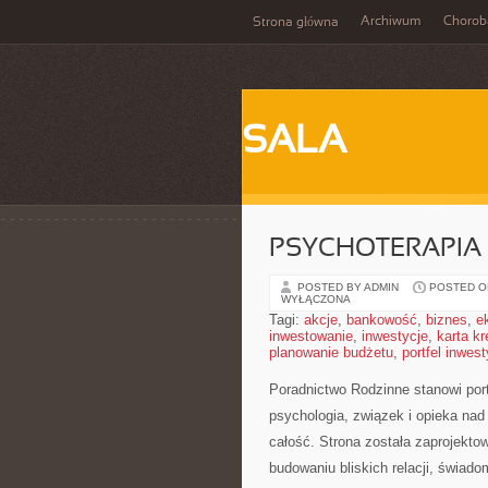
Archiwum
Chorob
Strona główna
SALA
PSYCHOTERAPIA 
POSTED BY ADMIN
POSTED ON 
WYŁĄCZONA
Tagi:
akcje
,
bankowość
,
biznes
,
e
inwestowanie
,
inwestycje
,
karta k
planowanie budżetu
,
portfel inwes
Poradnictwo Rodzinne stanowi port
psychologia, związek i opieka nad
całość. Strona została zaprojekto
budowaniu bliskich relacji, świado