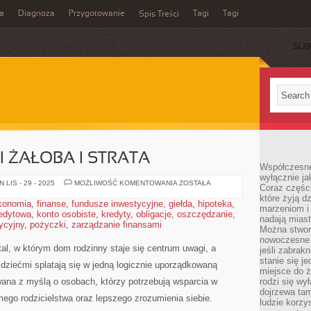
a
Diagnoza
Przygotowanie
Tagi
Tagi
Spis Treści
SUB
I ŻAŁOBA I STRATA
Współczesne
wyłącznie jak
PSYCHOTERAPIA
LIS - 29 - 2025
MOŻLIWOŚĆ KOMENTOWANIA
ZOSTAŁA
Coraz części
I
które żyją d
ŻAŁOBA
konomia
,
finanse
,
fundusze inwestycyjne
,
giełda
,
hipoteka
,
I
marzeniom i
redytowa
,
konto osobiste
,
kredyty
,
obligacje
,
oszczędzanie
STRATA
,
nadają miast
tycyjny
,
pożyczki
,
zarządzanie finansami
Można stworz
nowoczesne c
al, w którym dom rodzinny staje się centrum uwagi, a
jeśli zabrak
stanie się j
 dziećmi splatają się w jedną logicznie uporządkowaną
miejsce do ż
wana z myślą o osobach, którzy potrzebują wsparcia w
rodzi się wy
dojrzewa tam
mego rodzicielstwa oraz lepszego zrozumienia siebie.
ludzie korzy