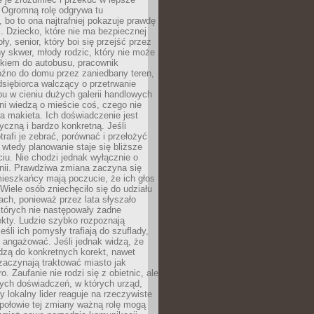
 Ogromną rolę odgrywa tu
 bo to ona najtrafniej pokazuje prawdę
i. Dziecko, które nie ma bezpiecznej
ły, senior, który boi się przejść przez
ny skwer, młody rodzic, który nie może
kiem do autobusu, pracownik
óźno do domu przez zaniedbany teren,
dsiębiorca walczący o przetrwanie
u w cieniu dużych galerii handlowych
i wiedzą o mieście coś, czego nie
 makieta. Ich doświadczenie jest
yczną i bardzo konkretną. Jeśli
rafi je zebrać, porównać i przełożyć
, wtedy planowanie staje się bliższe
iu. Nie chodzi jednak wyłącznie o
inii. Prawdziwa zmiana zaczyna się
ieszkańcy mają poczucie, że ich głos
Wiele osób zniechęciło się do udziału
ach, ponieważ przez lata słyszało
których nie następowały żadne
kty. Ludzie szybko rozpoznają
eśli ich pomysły trafiają do szuflady,
ę angażować. Jeśli jednak widzą, że
dzą do konkretnych korekt, nawet
 zaczynają traktować miasto jak
. Zaufanie nie rodzi się z obietnic, ale
ych doświadczeń, w których urząd,
zy lokalny lider reaguje na rzeczywiste
połowie tej zmiany ważną rolę mogą