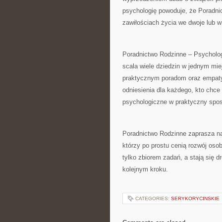
psychologię powoduje, że Poradn
zawiłościach życia we dwoje lub w 
Poradnictwo Rodzinne – Psycholog
scala wiele dziedzin w jednym mi
praktycznym poradom oraz empaty
odniesienia dla każdego, kto chce
psychologiczne w praktyczny spo
Poradnictwo Rodzinne zaprasza na 
którzy po prostu cenią rozwój osob
tylko zbiorem zadań, a stają się 
kolejnym kroku.
CATEGORIES:
SERYKORYCINSKIE