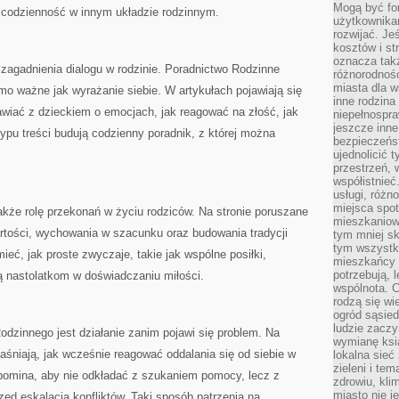
Mogą być fo
codzienność w innym układzie rodzinnym.
użytkownikam
rozwijać. Je
kosztów i st
oznacza tak
zagadnienia dialogu w rodzinie. Poradnictwo Rodzinne
różnorodnośc
miasta dla w
amo ważne jak wyrażanie siebie. W artykułach pojawiają się
inne rodzina
wiać z dzieckiem o emocjach, jak reagować na złość, jak
niepełnospra
jeszcze inne
typu treści budują codzienny poradnik, z której można
bezpieczeńst
ujednolicić t
przestrzeń, 
współistnieć
usługi, różn
miejsca spot
kże rolę przekonań w życiu rodziców. Na stronie poruszane
mieszkaniow
tości, wychowania w szacunku oraz budowania tradycji
tym mniej sk
tym wszystki
ć, jak proste zwyczaje, takie jak wspólne posiłki,
mieszkańcy u
potrzebują, 
ją nastolatkom w doświadczaniu miłości.
wspólnota. C
rodzą się wi
ogród sąsied
ludzie zaczy
dzinnego jest działanie zanim pojawi się problem. Na
wymianę ksi
yjaśniają, jak wcześnie reagować oddalania się od siebie w
lokalna sieć
zieleni i te
ypomina, aby nie odkładać z szukaniem pomocy, lecz z
zdrowiu, kli
miasto nie j
d eskalacją konfliktów. Taki sposób patrzenia na