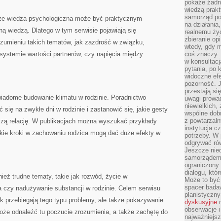
pokaże żadna
wiedzą prakt
samorząd pot
 że wiedza psychologiczna może być praktycznym
na działania
ną wiedzą. Dlatego w tym serwisie pojawiają się
realnemu życ
zbieranie op
ozumieniu takich tematów, jak zazdrość w związku,
wtedy, gdy m
systemie wartości partnerów, czy napięcia między
coś znaczy. 
w konsultacj
pytania, po 
widoczne efe
pozorność. J
przestają si
iadome budowanie klimatu w rodzinie. Poradnictwo
uwagi prowa
niewielkich,
się na zwykłe dni w rodzinie i zastanowić się, jakie gesty
wspólne dobro
z powtarzaln
zczą relację. W publikacjach można wyszukać przykłady
instytucja c
lkie kroki w zachowaniu rodzica mogą dać duże efekty w
potrzeby. W 
odgrywać ró
Jeszcze nie
samorządem 
ograniczony.
dialogu, któr
ież trudne tematy, takie jak rozwód, życie w
Może to być 
spacer badaw
la czy nadużywanie substancji w rodzinie. Celem serwisu
planistyczny
ak przebiegają tego typu problemy, ale także pokazywanie
dyskusyjne
n
obserwacje i
oże odnaleźć tu poczucie zrozumienia, a także zachętę do
najważniejsz