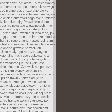
 codziennym rytuałom. To mieszkańcy
u charakter, tempo i kierunek rozwoju.
yć piękne place, szerokie alejki,
entra kultury i efektowne osiedla, ale
nie w nich autentycznego życia, miasto
edynie dekoracją. Prawdziwie dobre
ycia nie powstaje w gabinetach i nie
łącznie z odgórnych strategii. Ono
, gdzie ktoś uważnie słucha tego, jak
stają z przestrzeni, co im przeszkadza,
bują i czego pragną, nawet jeśli sami
otrafią to nazwać. Dawniej planowanie
o oparte głównie na wielkich
 Ulice miały być reprezentacyjne,
nkcjonalne, ruch uporządkowany, a
dopasowani do przygotowanych
ziś wiadomo już, że życie jest
dziej złożone. Człowiek nie porusza
ie niczym pionek po planszy.
ię w miejscach pozornie nieistotnych,
 przez trawnik, przesiaduje na
miast na zaprojektowanej ławce,
ada w sklepie osiedlowym, a nie w
znaczonej strefie integracji. Z tych
owań można wyczytać więcej niż z
ów. Miasto, które uczy się od swoich
 nie traktuje takich sygnałów jak
aktuje je jak cenną informację.
czyć z naturalnymi zachowaniami
je je zrozumieć i przekuć w lepsze