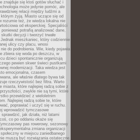
ie znajduje się ktoś gotów słuchać i
echnologia może jedynie pomóc, ale
prawdziwej relacji między ludźmi a
którym żyją. Miasto uczące się od
rozumie też, że wiedza lokalna nie
artościowa od eksperckiej. Specjaliści
, ponieważ potrafią analizować dane,
skutki decyzji i tworzyć trwałe
 Jednak mieszkaniec, który codziennie
anej ulicy czy placu, wnosi
nie do podrobienia. Wie, kiedy pojawia
zie zbiera się woda po deszczu, w
cu dzieci spontanicznie organizują
aczego pewien skwer świeci pustkami
nej modernizacji. Taka wiedza jest
sto emocjonalna, czasem
wana, ale właśnie dlatego bywa tak
uje rzeczywistość bez filtra. Warto
 miasta, które najlepiej radzą sobie z
rzyszłości, zwykle nie są tymi, które
stko przewidzieć z wieloletnim
m. Najlepiej radzą sobie te, które
tować, poprawiać i uczyć się w ruchu.
ej wprowadzić tymczasowe
 sprawdzić, jak działa, niż latami
coś, co po oddaniu okaże się
. Tymczasowy pas rowerowy, sezonowy
eksperymentalna zmiana organizacji
d społeczny w miejscu zaniedbanego
nie muszą być rozwiązania ostateczne.