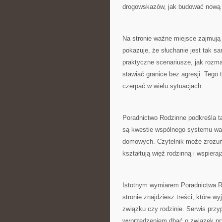
drogowskazów, jak budować nową 
Na stronie ważne miejsce zajmują 
pokazuje, że słuchanie jest tak s
praktyczne scenariusze, jak rozma
stawiać granice bez agresji. Tego 
czerpać w wielu sytuacjach.
Poradnictwo Rodzinne podkreśla ta
są kwestie wspólnego systemu war
domowych. Czytelnik może zrozumie
kształtują więź rodzinną i wspiera
Istotnym wymiarem Poradnictwa Ro
stronie znajdziesz treści, które w
związku czy rodzinie. Serwis prz
wyprzedzeniem dbać o związek prze