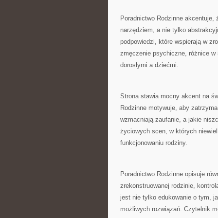
Poradnictwo Rodzinne akcentuje,
narzędziem, a nie tylko abstrakcyj
podpowiedzi, które wspierają w zr
zmęczenie psychiczne, różnice w 
dorosłymi a dziećmi.
Strona stawia mocny akcent na św
Rodzinne motywuje, aby zatrzymać 
wzmacniają zaufanie, a jakie nis
życiowych scen, w których niewie
funkcjonowaniu rodziny.
Poradnictwo Rodzinne opisuje równ
zrekonstruowanej rodzinie, kontro
jest nie tylko edukowanie o tym, j
możliwych rozwiązań. Czytelnik m