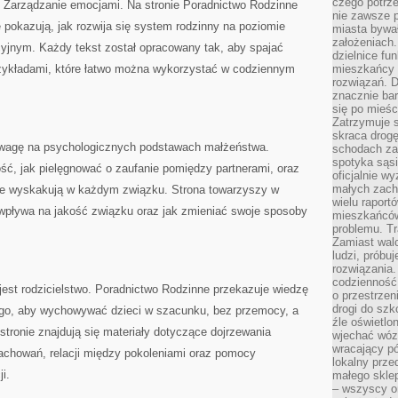
czego potrze
 Zarządzanie emocjami. Na stronie Poradnictwo Rodzinne
nie zawsze p
e pokazują, jak rozwija się system rodzinny na poziomie
miasta bywał
założeniach.
cyjnym. Każdy tekst został opracowany tak, aby spajać
dzielnice fu
zykładami, które łatwo można wykorzystać w codziennym
mieszkańcy 
rozwiązań. D
znacznie bar
się po mieśc
Zatrzymuje s
skraca drogę
wagę na psychologicznych podstawach małżeństwa.
schodach za
spotyka sąsi
ść, jak pielęgnować o zaufanie pomiędzy partnerami, oraz
oficjalnie wy
małych zach
óre wyskakują w każdym związku. Strona towarzyszy w
wielu raport
 wpływa na jakość związku oraz jak zmieniać swoje sposoby
mieszkańców,
problemu. Tr
Zamiast wal
ludzi, próbu
rozwiązania.
codzienność,
st rodzicielstwo. Poradnictwo Rodzinne przekazuje wiedzę
o przestrzen
drogi do szko
ego, aby wychowywać dzieci w szacunku, bez przemocy, a
źle oświetlo
tronie znajdują się materiały dotyczące dojrzewania
wjechać wóz
wracający p
achowań, relacji między pokoleniami oraz pomocy
lokalny prze
i.
małego sklep
– wszyscy on