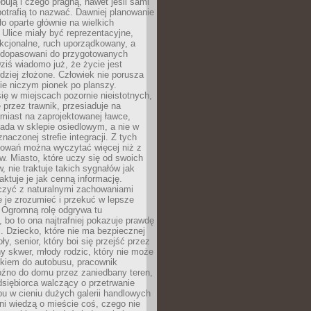
bują i czego pragną, nawet jeśli sami
otrafią to nazwać. Dawniej planowanie
o oparte głównie na wielkich
 Ulice miały być reprezentacyjne,
nkcjonalne, ruch uporządkowany, a
dopasowani do przygotowanych
ziś wiadomo już, że życie jest
dziej złożone. Człowiek nie porusza
ie niczym pionek po planszy.
ię w miejscach pozornie nieistotnych,
 przez trawnik, przesiaduje na
miast na zaprojektowanej ławce,
ada w sklepie osiedlowym, a nie w
znaczonej strefie integracji. Z tych
owań można wyczytać więcej niż z
ów. Miasto, które uczy się od swoich
 nie traktuje takich sygnałów jak
aktuje je jak cenną informację.
czyć z naturalnymi zachowaniami
je je zrozumieć i przekuć w lepsze
 Ogromną rolę odgrywa tu
 bo to ona najtrafniej pokazuje prawdę
i. Dziecko, które nie ma bezpiecznej
ły, senior, który boi się przejść przez
ny skwer, młody rodzic, który nie może
kiem do autobusu, pracownik
óźno do domu przez zaniedbany teren,
dsiębiorca walczący o przetrwanie
u w cieniu dużych galerii handlowych
i wiedzą o mieście coś, czego nie