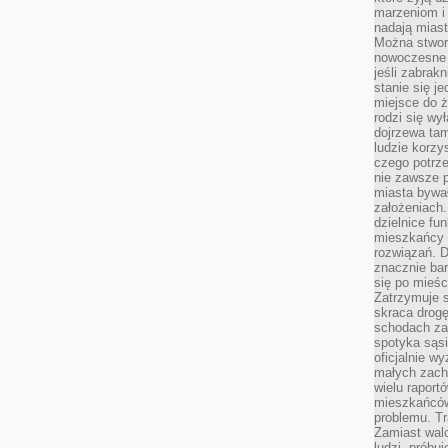
marzeniom i
nadają miast
Można stworz
nowoczesne c
jeśli zabrak
stanie się j
miejsce do ż
rodzi się wy
dojrzewa tam
ludzie korzy
czego potrze
nie zawsze p
miasta bywał
założeniach.
dzielnice fu
mieszkańcy 
rozwiązań. D
znacznie bar
się po mieśc
Zatrzymuje s
skraca drogę
schodach za
spotyka sąsi
oficjalnie wy
małych zach
wielu raport
mieszkańców,
problemu. Tr
Zamiast wal
ludzi, próbu