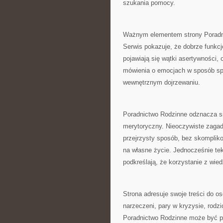
szukania pomocy.
Ważnym elementem strony Poradnic
Serwis pokazuje, że dobrze funkcj
pojawiają się wątki asertywności
mówienia o emocjach w sposób spo
wewnętrznym dojrzewaniu.
Poradnictwo Rodzinne odznacza się
merytoryczny. Nieoczywiste zagad
przejrzysty sposób, bez skompliko
na własne życie. Jednocześnie tek
podkreślają, że korzystanie z wie
Strona adresuje swoje treści do o
narzeczeni, pary w kryzysie, rodzi
Poradnictwo Rodzinne może być p