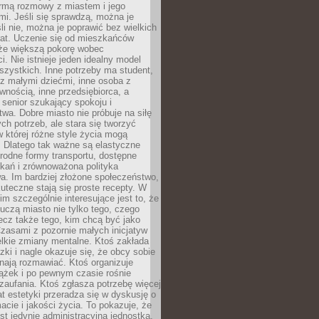
rmą rozmowy z miastem i jego
i. Jeśli się sprawdzą, można je
śli nie, można je poprawić bez wielkich
rat. Uczenie się od mieszkańców
że większą pokorę wobec
i. Nie istnieje jeden idealny model
szystkich. Inne potrzeby ma student,
 z małymi dziećmi, inne osoba z
wnością, inne przedsiębiorca, a
 senior szukający spokoju i
wa. Dobre miasto nie próbuje na siłę
ych potrzeb, ale stara się tworzyć
w której różne style życia mogą
. Dlatego tak ważne są elastyczne
orodne formy transportu, dostępne
kań i zrównoważona polityka
a. Im bardziej złożone społeczeństwo,
uteczne stają się proste recepty. W
m szczególnie interesujące jest to, że
czą miasto nie tylko tego, czego
lecz także tego, kim chcą być jako
zasami z pozornie małych inicjatyw
elkie zmiany mentalne. Ktoś zakłada
zki i nagle okazuje się, że obcy sobie
nają rozmawiać. Ktoś organizuje
ążek i po pewnym czasie rośnie
 zaufania. Ktoś zgłasza potrzebę więcej
mat estetyki przeradza się w dyskusję o
macie i jakości życia. To pokazuje, że
est jedynie administracyjną jednostką.