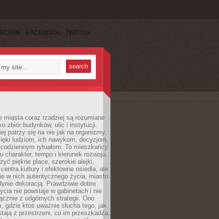
SCRIBE
FACEBOOK
TWITTER
 miasta coraz rzadziej są rozumiane
o zbiór budynków, ulic i instytucji.
ej patrzy się na nie jak na organizmy,
zięki ludziom, ich nawykom, decyzjom,
 codziennym rytuałom. To mieszkańcy
u charakter, tempo i kierunek rozwoju.
yć piękne place, szerokie alejki,
entra kultury i efektowne osiedla, ale
nie w nich autentycznego życia, miasto
edynie dekoracją. Prawdziwie dobre
ycia nie powstaje w gabinetach i nie
łącznie z odgórnych strategii. Ono
, gdzie ktoś uważnie słucha tego, jak
stają z przestrzeni, co im przeszkadza,