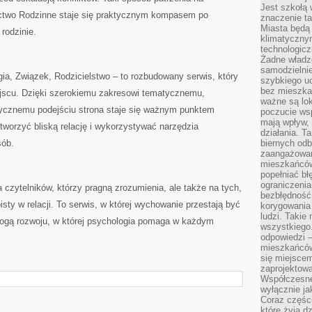
Jest szkołą 
ictwo Rodzinne staje się praktycznym kompasem po
znaczenie ta
Miasta będą
rodzinie.
klimatyczny
technologic
Żadne władz
samodzielni
ia, Związek, Rodzicielstwo – to rozbudowany serwis, który
szybkiego uc
bez mieszka
ejscu. Dzięki szerokiemu zakresowi tematycznemu,
ważne są lok
cznemu podejściu strona staje się ważnym punktem
poczucie wsp
mają wpływ, 
 tworzyć bliską relację i wykorzystywać narzędzia
działania. T
sób.
biernych odb
zaangażowani
mieszkańców
popełniać bł
ograniczenia
czytelników, którzy pragną zrozumienia, ale także na tych,
bezbłędność,
isty w relacji. To serwis, w której wychowanie przestają być
korygowania
ludzi. Takie 
drogą rozwoju, w której psychologia pomaga w każdym
wszystkiego
odpowiedzi 
mieszkańców
się miejscem
zaprojektow
Współczesne
wyłącznie jak
Coraz części
które żyją d