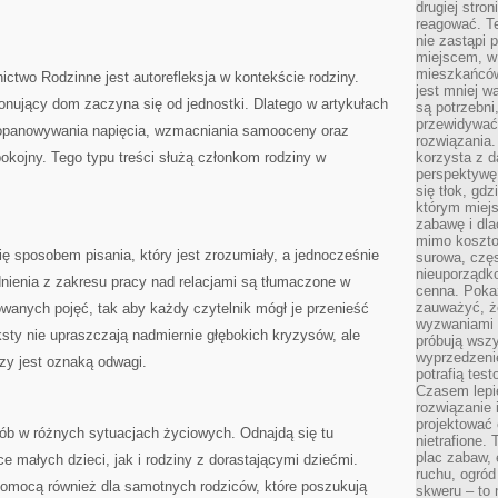
drugiej stron
reagować. T
nie zastąpi 
miejscem, w 
mieszkańców 
two Rodzinne jest autorefleksja w kontekście rodziny.
jest mniej w
onujący dom zaczyna się od jednostki. Dlatego w artykułach
są potrzebni
przewidywać 
, opanowywania napięcia, wzmacniania samooceny oraz
rozwiązania.
kojny. Tego typu treści służą członkom rodziny w
korzysta z d
perspektywę 
się tłok, gd
którym miejs
zabawę i dl
mimo kosztow
 sposobem pisania, który jest zrozumiały, a jednocześnie
surowa, czę
nieuporządko
nienia z zakresu pracy nad relacjami są tłumaczone w
cenna. Pokaz
zauważyć, że
wanych pojęć, tak aby każdy czytelnik mógł je przenieść
wyzwaniami p
sty nie upraszczają nadmiernie głębokich kryzysów, ale
próbują wszy
wyprzedzenie
dzy jest oznaką odwagi.
potrafią tes
Czasem lepi
rozwiązanie i
projektować 
sób w różnych sytuacjach życiowych. Odnajdą się tu
nietrafione
plac zabaw, 
ce małych dzieci, jak i rodziny z dorastającymi dziećmi.
ruchu, ogró
omocą również dla samotnych rodziców, które poszukują
skweru – to 