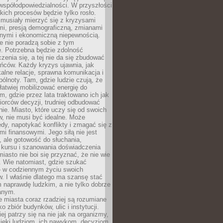
współodpowiedzialności. W przyszłości
kich procesów będzie tylko rosło.
 musiały mierzyć się z kryzysami
mi, presją demograficzną, zmianami
znymi i ekonomiczną niepewnością.
e nie poradzą sobie z tym
e. Potrzebna będzie zdolność
zenia się, a tej nie da się zbudować
ńców. Każdy kryzys ujawnia, jak
alne relacje, sprawna komunikacja i
ólnoty. Tam, gdzie ludzie czują, że
łatwiej mobilizować energię do
am, gdzie przez lata traktowano ich jak
iorców decyzji, trudniej odbudować
e. Miasto, które uczy się od swoich
, nie musi być idealne. Może
ędy, napotykać konflikty i zmagać się z
mi finansowymi. Jego siłą nie jest
 ale gotowość do słuchania,
 kursu i szanowania doświadczenia
miasto nie boi się przyznać, że nie wie
. Wie natomiast, gdzie szukać
– w codziennym życiu swoich
. I właśnie dlatego ma szansę stać
 naprawdę ludzkim, a nie tylko dobrze
anym.
 miasta coraz rzadziej są rozumiane
o zbiór budynków, ulic i instytucji.
ej patrzy się na nie jak na organizmy,
zięki ludziom, ich nawykom, decyzjom,