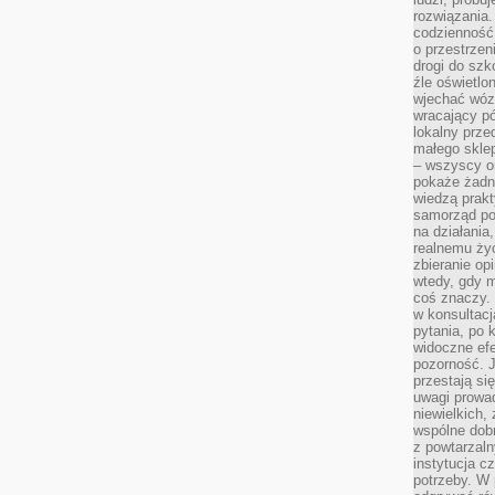
rozwiązania.
codzienność,
o przestrzen
drogi do szko
źle oświetlo
wjechać wóz
wracający p
lokalny prze
małego sklep
– wszyscy on
pokaże żadna
wiedzą prakt
samorząd pot
na działania
realnemu życ
zbieranie op
wtedy, gdy m
coś znaczy. 
w konsultacj
pytania, po 
widoczne efe
pozorność. J
przestają si
uwagi prowa
niewielkich,
wspólne dobro
z powtarzaln
instytucja c
potrzeby. W 