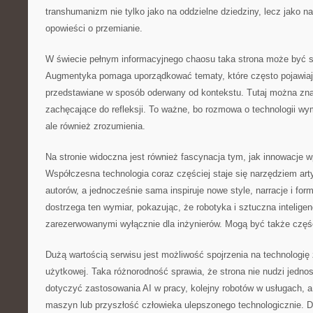
transhumanizm nie tylko jako na oddzielne dziedziny, lecz jako n
opowieści o przemianie.
W świecie pełnym informacyjnego chaosu taka strona może być s
Augmentyka pomaga uporządkować tematy, które często pojawiają
przedstawiane w sposób oderwany od kontekstu. Tutaj można znal
zachęcające do refleksji. To ważne, bo rozmowa o technologii wy
ale również zrozumienia.
Na stronie widoczna jest również fascynacja tym, jak innowacje w
Współczesna technologia coraz częściej staje się narzędziem arty
autorów, a jednocześnie sama inspiruje nowe style, narracje i fo
dostrzega ten wymiar, pokazując, że robotyka i sztuczna intelig
zarezerwowanymi wyłącznie dla inżynierów. Mogą być także częś
Dużą wartością serwisu jest możliwość spojrzenia na technologię
użytkowej. Taka różnorodność sprawia, że strona nie nudzi jedno
dotyczyć zastosowania AI w pracy, kolejny robotów w usługach, a
maszyn lub przyszłość człowieka ulepszonego technologicznie. 