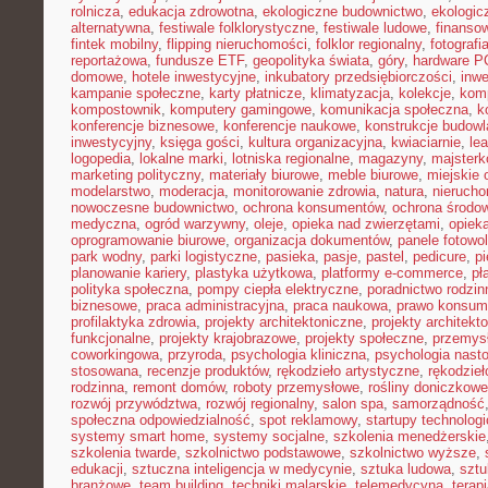
rolnicza
,
edukacja zdrowotna
,
ekologiczne budownictwo
,
ekologic
alternatywna
,
festiwale folklorystyczne
,
festiwale ludowe
,
finansow
fintek mobilny
,
flipping nieruchomości
,
folklor regionalny
,
fotograf
reportażowa
,
fundusze ETF
,
geopolityka świata
,
góry
,
hardware P
domowe
,
hotele inwestycyjne
,
inkubatory przedsiębiorczości
,
inwe
kampanie społeczne
,
karty płatnicze
,
klimatyzacja
,
kolekcje
,
kom
kompostownik
,
komputery gamingowe
,
komunikacja społeczna
,
k
konferencje biznesowe
,
konferencje naukowe
,
konstrukcje budow
inwestycyjny
,
księga gości
,
kultura organizacyjna
,
kwiaciarnie
,
le
logopedia
,
lokalne marki
,
lotniska regionalne
,
magazyny
,
majster
marketing polityczny
,
materiały biurowe
,
meble biurowe
,
miejskie 
modelarstwo
,
moderacja
,
monitorowanie zdrowia
,
natura
,
nierucho
nowoczesne budownictwo
,
ochrona konsumentów
,
ochrona środo
medyczna
,
ogród warzywny
,
oleje
,
opieka nad zwierzętami
,
opiek
oprogramowanie biurowe
,
organizacja dokumentów
,
panele fotowo
park wodny
,
parki logistyczne
,
pasieka
,
pasje
,
pastel
,
pedicure
,
p
planowanie kariery
,
plastyka użytkowa
,
platformy e-commerce
,
pł
polityka społeczna
,
pompy ciepła elektryczne
,
poradnictwo rodzin
biznesowe
,
praca administracyjna
,
praca naukowa
,
prawo konsum
profilaktyka zdrowia
,
projekty architektoniczne
,
projekty architekt
funkcjonalne
,
projekty krajobrazowe
,
projekty społeczne
,
przemys
coworkingowa
,
przyroda
,
psychologia kliniczna
,
psychologia nast
stosowana
,
recenzje produktów
,
rękodzieło artystyczne
,
rękodzieł
rodzinna
,
remont domów
,
roboty przemysłowe
,
rośliny doniczkowe
rozwój przywództwa
,
rozwój regionalny
,
salon spa
,
samorządność
społeczna odpowiedzialność
,
spot reklamowy
,
startupy technolog
systemy smart home
,
systemy socjalne
,
szkolenia menedżerskie
szkolenia twarde
,
szkolnictwo podstawowe
,
szkolnictwo wyższe
,
edukacji
,
sztuczna inteligencja w medycynie
,
sztuka ludowa
,
sztu
branżowe
,
team building
,
techniki malarskie
,
telemedycyna
,
terap