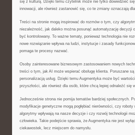
się z kulturą. Dzięki temu czytelnik może nie tylko dowiedzieć się
innowacji, ale również zastanowić się, co te zmiany oznaczają dl
Treści na stronie mogą inspirować do rozmów o tym, czy algory
niezależność, jak daleko można posunąć automatyzację decyzji o
być kontrolowany. To ważne tematy, ponieważ technologia nie roz
nowe rozwiązanie wpływa na ludzi, instytucje i zasady funkcjono
pomaga te procesy nazwać.
Osoby zainteresowane biznesowym zastosowaniem nowych technol
treści o tym, jak AI może wspierać obsługę klienta. Poruszane s
personalizacją usług. Dzięki temu Augmentyka może być wartości
przyszłości, ale również dla osób, które chcą lepiej odnaleźć się
Jednocześnie strona nie pomija tematów bardziej społecznych. Poj
modyfikacje genetyczne mogą pogłębiać nierówności, czy roboty
algorytmy wpływają na nasze decyzje i czy rozwój technologii moż
człowieka. Takie podejście sprawia, że Augmentyka nie jest wyłą
ciekawostek, lecz miejscem do namysłu.