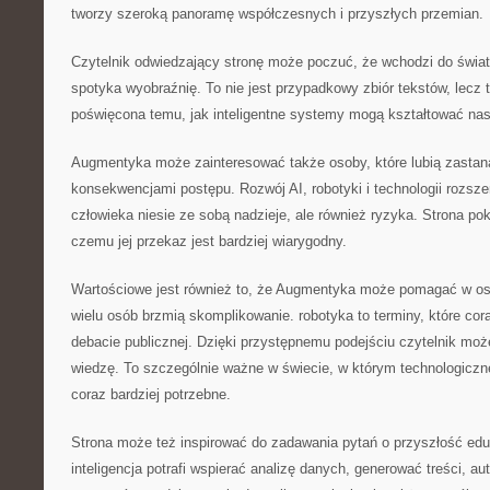
tworzy szeroką panoramę współczesnych i przyszłych przemian.
Czytelnik odwiedzający stronę może poczuć, że wchodzi do świat
spotyka wyobraźnię. To nie jest przypadkowy zbiór tekstów, lecz
poświęcona temu, jak inteligentne systemy mogą kształtować na
Augmentyka może zainteresować także osoby, które lubią zastan
konsekwencjami postępu. Rozwój AI, robotyki i technologii rozsz
człowieka niesie ze sobą nadzieje, ale również ryzyka. Strona po
czemu jej przekaz jest bardziej wiarygodny.
Wartościowe jest również to, że Augmentyka może pomagać w osw
wielu osób brzmią skomplikowanie. robotyka to terminy, które cora
debacie publicznej. Dzięki przystępnemu podejściu czytelnik mo
wiedzę. To szczególnie ważne w świecie, w którym technologiczn
coraz bardziej potrzebne.
Strona może też inspirować do zadawania pytań o przyszłość eduk
inteligencja potrafi wspierać analizę danych, generować treści, 