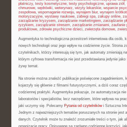
płatniczy
,
testy kosmetyczne
,
testy psychologiczne
,
uprawa ziół
,
chmurowe
,
wędrówki
,
weterynarz
,
wizyty lekarskie
,
wsparcie psyc
zespołowa
,
wspomaganie rozwoju
,
wynajem biur
,
wynajem krótko
motoryzacyjne
,
wystawy naukowe
,
zabiegi spa
,
zakupy online
,
za
zarządzanie kryzysem
,
zarządzanie marketingiem
,
zarządzanie p
ryzykiem
,
zarządzanie stresem
,
zarządzanie zmianami
,
zaufanie 
produktowe
,
zdrowie psychiczne dzieci
,
zwierzęta domowe
,
zwier
Augmentyka to technologiczna przestrzeń internetowa dla osób, 
nowych technologii oraz jego wpływ na codzienne życie. Strona z
czytelnikach, którzy interesują się tym, jak automaty zmieniają 
którym cyfrowa transformacja nie jest przedstawiana jedynie jako 
żywy temat.
Na stronie można znaleźć publikacje poświęcone zagadnieniom, 
kojarzyły się głównie z filmami futurystycznymi, a dziś coraz czę
codziennej praktyki. Augmentyka pokazuje, że automatyzacja nie 
laboratoriów i specjalistów, lecz narzędziem, które wpływa na pr
jaki uczymy się. Polecamy
Pytania od czytelników
i Sztuczna Int
Jednym z najważniejszych tematów poruszanych na stronie jest 
danych. Czytelnik może tu znaleźć zrozumiałe treści o tym, jak a
organizację pracy. Opisywane są zarówno codzienne korzyści, jak