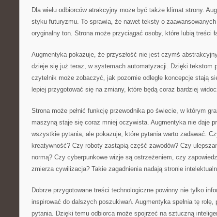
Dla wielu odbiorców atrakcyjny może być także klimat strony. Au
styku futuryzmu. To sprawia, że nawet teksty o zaawansowanych
oryginalny ton. Strona może przyciągać osoby, które lubią treści 
Augmentyka pokazuje, że przyszłość nie jest czymś abstrakcyjn
dzieje się już teraz, w systemach automatyzacji. Dzięki tekstom
czytelnik może zobaczyć, jak pozornie odległe koncepcje stają s
lepiej przygotować się na zmiany, które będą coraz bardziej widoc
Strona może pełnić funkcję przewodnika po świecie, w którym gr
maszyną staje się coraz mniej oczywista. Augmentyka nie daje p
wszystkie pytania, ale pokazuje, które pytania warto zadawać. C
kreatywność? Czy roboty zastąpią część zawodów? Czy ulepszanie
normą? Czy cyberpunkowe wizje są ostrzeżeniem, czy zapowiedzi
zmierza cywilizacja? Takie zagadnienia nadają stronie intelektual
Dobrze przygotowane treści technologiczne powinny nie tylko inf
inspirować do dalszych poszukiwań. Augmentyka spełnia tę rolę,
pytania. Dzięki temu odbiorca może spojrzeć na sztuczną inteligen