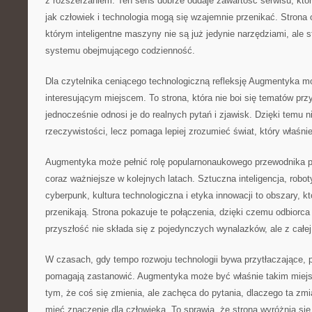
z rozszerzaniem. Ten sens dobrze oddaje zawartość serwisu, któr
jak człowiek i technologia mogą się wzajemnie przenikać. Strona
którym inteligentne maszyny nie są już jedynie narzędziami, ale 
systemu obejmującego codzienność.
Dla czytelnika ceniącego technologiczną refleksję Augmentyka m
interesującym miejscem. To strona, która nie boi się tematów prz
jednocześnie odnosi je do realnych pytań i zjawisk. Dzięki temu n
rzeczywistości, lecz pomaga lepiej zrozumieć świat, który właśnie 
Augmentyka może pełnić rolę popularnonaukowego przewodnika p
coraz ważniejsze w kolejnych latach. Sztuczna inteligencja, robo
cyberpunk, kultura technologiczna i etyka innowacji to obszary, k
przenikają. Strona pokazuje te połączenia, dzięki czemu odbiorc
przyszłość nie składa się z pojedynczych wynalazków, ale z całej 
W czasach, gdy tempo rozwoju technologii bywa przytłaczające, p
pomagają zastanowić. Augmentyka może być właśnie takim miejsc
tym, że coś się zmienia, ale zachęca do pytania, dlaczego ta zmi
mieć znaczenie dla człowieka. To sprawia, że strona wyróżnia się