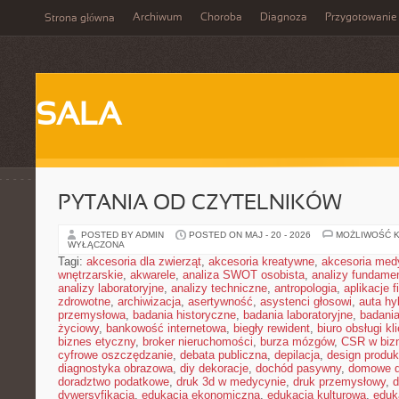
Archiwum
Choroba
Diagnoza
Przygotowanie
Strona główna
SALA
PYTANIA OD CZYTELNIKÓW
POSTED BY ADMIN
POSTED ON MAJ - 20 - 2026
MOŻLIWOŚĆ 
WYŁĄCZONA
Tagi:
akcesoria dla zwierząt
,
akcesoria kreatywne
,
akcesoria med
wnętrzarskie
,
akwarele
,
analiza SWOT osobista
,
analizy fundame
analizy laboratoryjne
,
analizy techniczne
,
antropologia
,
aplikacje 
zdrowotne
,
archiwizacja
,
asertywność
,
asystenci głosowi
,
auta h
przemysłowa
,
badania historyczne
,
badania laboratoryjne
,
badani
życiowy
,
bankowość internetowa
,
biegły rewident
,
biuro obsługi kl
biznes etyczny
,
broker nieruchomości
,
burza mózgów
,
CSR w biz
cyfrowe oszczędzanie
,
debata publiczna
,
depilacja
,
design produk
diagnostyka obrazowa
,
diy dekoracje
,
dochód pasywny
,
domowe d
doradztwo podatkowe
,
druk 3d w medycynie
,
druk przemysłowy
,
d
dywersyfikacja
,
edukacja ekonomiczna
,
edukacja kulturowa
,
eduk