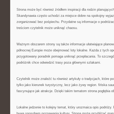
Strona może być również źródłem inspiracji dla rodzin planującyc
Skandynawia często uchodzi za miejsce dobre na spokojny wyjazd
zorganizować bez pośpiechu. Przydatne są informacje o podróża
treściom czytelnik może uniknąć chaosu.
Ważnym obszarem strony są także informacje ułatwiające planow
północnej Europie może obejmować loty lokalne. Każda z tych opc
przygotowany poradnik pomaga uniknąć przepłacania. To szczegól
podróżnik chce odwiedzić trasy poza głównymi szlakami.
Czytelnik może znaleźć tu również artykuły o tradycjach, które 
tylko jako kierunek turystyczny, lecz jako żywy region. fińska s
fascynujące jak atrakcje. Dzięki takim tematom strona pogłębia o
Lokalne jedzenie to kolejny temat, który urozmaica opis podróży
bywa sposobem poznawania kultury. Strona może przybliżać mar