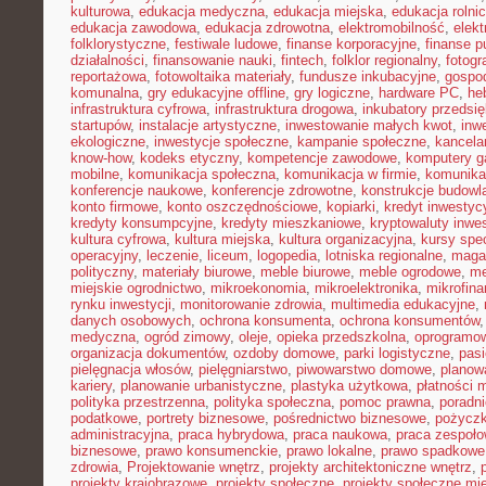
kulturowa
,
edukacja medyczna
,
edukacja miejska
,
edukacja rolni
edukacja zawodowa
,
edukacja zdrowotna
,
elektromobilność
,
elek
folklorystyczne
,
festiwale ludowe
,
finanse korporacyjne
,
finanse p
działalności
,
finansowanie nauki
,
fintech
,
folklor regionalny
,
fotogr
reportażowa
,
fotowoltaika materiały
,
fundusze inkubacyjne
,
gospod
komunalna
,
gry edukacyjne offline
,
gry logiczne
,
hardware PC
,
he
infrastruktura cyfrowa
,
infrastruktura drogowa
,
inkubatory przedsię
startupów
,
instalacje artystyczne
,
inwestowanie małych kwot
,
inw
ekologiczne
,
inwestycje społeczne
,
kampanie społeczne
,
kancela
know-how
,
kodeks etyczny
,
kompetencje zawodowe
,
komputery 
mobilne
,
komunikacja społeczna
,
komunikacja w firmie
,
komunika
konferencje naukowe
,
konferencje zdrowotne
,
konstrukcje budowl
konto firmowe
,
konto oszczędnościowe
,
kopiarki
,
kredyt inwestyc
kredyty konsumpcyjne
,
kredyty mieszkaniowe
,
kryptowaluty inwe
kultura cyfrowa
,
kultura miejska
,
kultura organizacyjna
,
kursy spec
operacyjny
,
leczenie
,
liceum
,
logopedia
,
lotniska regionalne
,
maga
polityczny
,
materiały biurowe
,
meble biurowe
,
meble ogrodowe
,
me
miejskie ogrodnictwo
,
mikroekonomia
,
mikroelektronika
,
mikrofin
rynku inwestycji
,
monitorowanie zdrowia
,
multimedia edukacyjne
,
danych osobowych
,
ochrona konsumenta
,
ochrona konsumentów
medyczna
,
ogród zimowy
,
oleje
,
opieka przedszkolna
,
oprogramow
organizacja dokumentów
,
ozdoby domowe
,
parki logistyczne
,
pas
pielęgnacja włosów
,
pielęgniarstwo
,
piwowarstwo domowe
,
planow
kariery
,
planowanie urbanistyczne
,
plastyka użytkowa
,
płatności 
polityka przestrzenna
,
polityka społeczna
,
pomoc prawna
,
poradni
podatkowe
,
portrety biznesowe
,
pośrednictwo biznesowe
,
pożycz
administracyjna
,
praca hybrydowa
,
praca naukowa
,
praca zespoło
biznesowe
,
prawo konsumenckie
,
prawo lokalne
,
prawo spadkowe
zdrowia
,
Projektowanie wnętrz
,
projekty architektoniczne wnętrz
,
projekty krajobrazowe
,
projekty społeczne
,
projekty społeczne mie