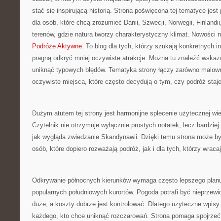
stać się inspirującą historią. Strona poświęcona tej tematyce je
dla osób, które chcą zrozumieć Danii, Szwecji, Norwegii, Finlandii
terenów, gdzie natura tworzy charakterystyczny klimat. Nowości n
Podróże Aktywne
. To blog dla tych, którzy szukają konkretnych i
pragną odkryć mniej oczywiste atrakcje. Można tu znaleźć wskaz
uniknąć typowych błędów. Tematyka strony łączy zarówno malownic
oczywiste miejsca, które często decydują o tym, czy podróż staj
Dużym atutem tej strony jest harmonijne splecenie użytecznej wi
Czytelnik nie otrzymuje wyłącznie prostych notatek, lecz bardziej
jak wygląda zwiedzanie Skandynawii. Dzięki temu strona może by
osób, które dopiero rozważają podróż, jak i dla tych, którzy wracaj
Odkrywanie północnych kierunków wymaga często lepszego planu 
popularnych południowych kurortów. Pogoda potrafi być nieprzewi
duże, a koszty dobrze jest kontrolować. Dlatego użyteczne wpisy
każdego, kto chce uniknąć rozczarowań. Strona pomaga spojrzeć 