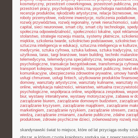
kosmetyczny
,
przestrzeń coworkingowa
,
przestrzeń publiczna
,
pr
przestrzeń pracy
,
psychologia kliniczna
,
psychologia nastolatków
recenzje produktów
,
rękodzieło artystyczne
,
relacje biznesowe
,
re
roboty przemysłowe
,
rodzinne inwestycje
,
rozliczenia podatkowe
,
rozwój przywództwa
,
rozwój regionalny
,
rynek nieruchomości
,
sal
capital
,
sieci neuronowe
,
smart city
,
smart city technologie
,
spedy
społeczna odpowiedzialność
,
społeczności lokalne
,
spot reklamo
stolarstwo
,
strategie rozwoju miasta
,
systemy płatnicze
,
szkoleni
miękkie
,
szkolenia twarde
,
szkolnictwo podstawowe
,
szkolnictwo
sztuczna inteligencja w edukacji
,
sztuczna inteligencja w kulturze
medycynie
,
sztuka cyfrowa
,
sztuka ludowa
,
sztuka tradycyjna
,
sz
użytkowa
,
taras
,
targi branżowe
,
team building
,
techniki malarskie
telemedycyna
,
telemedycyna specjalistyczna
,
terapia poznawcza
psychologiczne
,
transakcje bezgotówkowe
,
transformacja cyfrowa
transport kolejowy
,
transport miejski
,
transport publiczny
,
trend e
komunikacyjne
,
ubezpieczenia zdrowotne prywatne
,
umowy handl
usługi chmurowe
,
usługi fintech
,
użytkowanie produktów finansow
domowy
,
warsztaty artystyczne
,
warsztaty kulinarne
,
warsztaty m
online
,
windykacja należności
,
winiarstwo
,
wirtualna rzeczywistoś
psychologiczne
,
współpraca online
,
współpraca zespołowa
,
wspom
biur
,
wystawy interaktywne
,
wystawy motoryzacyjne
,
zabawa w d
zarządzanie biurem
,
zarządzanie domowym budżetem
,
zarządzan
zarządzanie kryzysem
,
zarządzanie majątkiem
,
zarządzanie mak
marketingiem
,
zarządzanie ryzykiem
,
zarządzanie stresem
,
zarzą
wiedzą
,
zarządzanie zmianami
,
zaufanie publiczne
,
zdalne zarzą
produktowe
,
zdrowie psychiczne dzieci
,
zrównoważony rozwój mi
skandynawski świat to miejsce, które od lat przyciąga osoby szu
obszar, w którym czyste krajobrazy spotyka się z nowoczesnośc