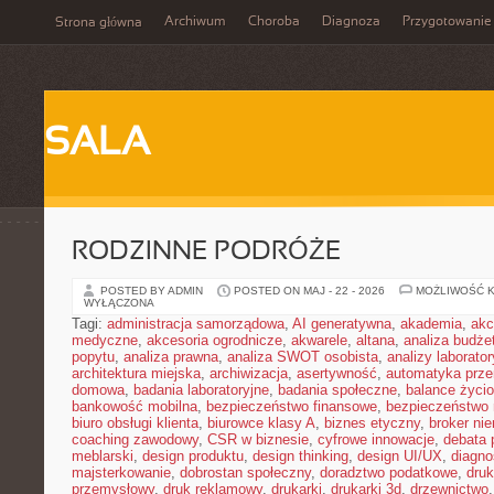
Archiwum
Choroba
Diagnoza
Przygotowanie
Strona główna
SALA
RODZINNE PODRÓŻE
POSTED BY ADMIN
POSTED ON MAJ - 22 - 2026
MOŻLIWOŚĆ 
WYŁĄCZONA
Tagi:
administracja samorządowa
,
AI generatywna
,
akademia
,
akc
medyczne
,
akcesoria ogrodnicze
,
akwarele
,
altana
,
analiza budże
popytu
,
analiza prawna
,
analiza SWOT osobista
,
analizy laborator
architektura miejska
,
archiwizacja
,
asertywność
,
automatyka prz
domowa
,
badania laboratoryjne
,
badania społeczne
,
balance życi
bankowość mobilna
,
bezpieczeństwo finansowe
,
bezpieczeństwo 
biuro obsługi klienta
,
biurowce klasy A
,
biznes etyczny
,
broker ni
coaching zawodowy
,
CSR w biznesie
,
cyfrowe innowacje
,
debata 
meblarski
,
design produktu
,
design thinking
,
design UI/UX
,
diagno
majsterkowanie
,
dobrostan społeczny
,
doradztwo podatkowe
,
dru
przemysłowy
,
druk reklamowy
,
drukarki
,
drukarki 3d
,
drzewnictwo