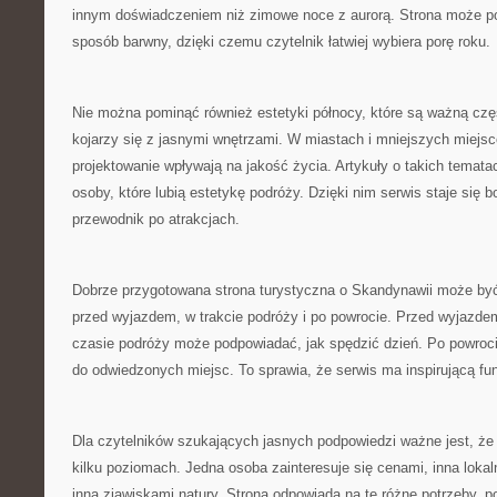
innym doświadczeniem niż zimowe noce z aurorą. Strona może p
sposób barwny, dzięki czemu czytelnik łatwiej wybiera porę roku.
Nie można pominąć również estetyki północy, które są ważną czę
kojarzy się z jasnymi wnętrzami. W miastach i mniejszych miejs
projektowanie wpływają na jakość życia. Artykuły o takich temat
osoby, które lubią estetykę podróży. Dzięki nim serwis staje się 
przewodnik po atrakcjach.
Dobrze przygotowana strona turystyczna o Skandynawii może by
przed wyjazdem, w trakcie podróży i po powrocie. Przed wyjazd
czasie podróży może podpowiadać, jak spędzić dzień. Po powroc
do odwiedzonych miejsc. To sprawia, że serwis ma inspirującą fu
Dla czytelników szukających jasnych podpowiedzi ważne jest, ż
kilku poziomach. Jedna osoba zainteresuje się cenami, inna lokal
inna zjawiskami natury. Strona odpowiada na te różne potrzeby, 