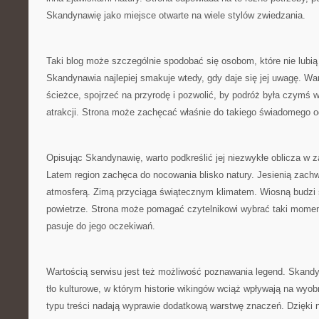
Skandynawię jako miejsce otwarte na wiele stylów zwiedzania.
Taki blog może szczególnie spodobać się osobom, które nie lubi
Skandynawia najlepiej smakuje wtedy, gdy daje się jej uwagę. War
ścieżce, spojrzeć na przyrodę i pozwolić, by podróż była czymś w
atrakcji. Strona może zachęcać właśnie do takiego świadomego o
Opisując Skandynawię, warto podkreślić jej niezwykłe oblicza w z
Latem region zachęca do nocowania blisko natury. Jesienią zach
atmosferą. Zimą przyciąga świątecznym klimatem. Wiosną budzi 
powietrze. Strona może pomagać czytelnikowi wybrać taki moment
pasuje do jego oczekiwań.
Wartością serwisu jest też możliwość poznawania legend. Skand
tło kulturowe, w którym historie wikingów wciąż wpływają na wyo
typu treści nadają wyprawie dodatkową warstwę znaczeń. Dzięki 