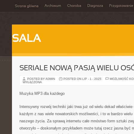
Archiwum
Choroba
Diagnoza
Przygotowanie
Strona główna
SALA
SERIALE NOWĄ PASJĄ WIELU OS
POSTED BY ADMIN
POSTED ON LIP - 1 - 2025
MOŻLIWOŚĆ K
WYŁĄCZONA
Muzyka MP3 dla każdego
Intensywny rozwój techniki jaki trwa już od wielu dekad właściwie
każdym z nas wiele nowatorskich możliwości, i to w bardzo wielu
naszego życia. Za sprawą internetu całe mnóstwo form sztuki zwy
otworzyło – doskonałym przykładem może tutaj rzecz jasna być 