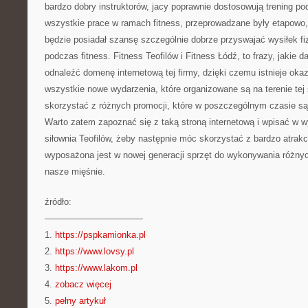
bardzo dobry instruktorów, jacy poprawnie dostosowują trening po
wszystkie prace w ramach fitness, przeprowadzane były etapowo
będzie posiadał szansę szczególnie dobrze przyswajać wysiłek fiz
podczas fitness. Fitness Teofilów i Fitness Łódź, to frazy, jakie d
odnaleźć domenę internetową tej firmy, dzięki czemu istnieje okaz
wszystkie nowe wydarzenia, które organizowane są na terenie tej 
skorzystać z różnych promocji, które w poszczególnym czasie są
Warto zatem zapoznać się z taką stroną internetową i wpisać w 
siłownia Teofilów, żeby następnie móc skorzystać z bardzo atrakcyj
wyposażona jest w nowej generacji sprzęt do wykonywania różn
nasze mięśnie.
źródło:
———————————
1.
https://pspkamionka.pl
2.
https://www.lovsy.pl
3.
https://www.lakom.pl
4.
zobacz więcej
5.
pełny artykuł