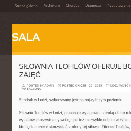
Archiwum
Choroba
Diagnoza
Przygotowanie
Strona główna
SALA
SIŁOWNIA TEOFILÓW OFERUJE B
ZAJĘĆ
POSTED BY ADMIN
POSTED ON CZE - 29 - 2025
MOŻLIWOŚĆ 
WYŁĄCZONA
Sitodruk w Łodzi, wykonywany jest na najwyższym poziomie
Siłownia Teofilów w Łodzi, proponuje wyjątkowo szeroką ofertę rek
wyjątkowo korzystną sylwetkę, jak też niezwykle dobrze wpłynie 
kto będzie chciał skorzystać z oferty tej siłowni. Fitness Teofilów