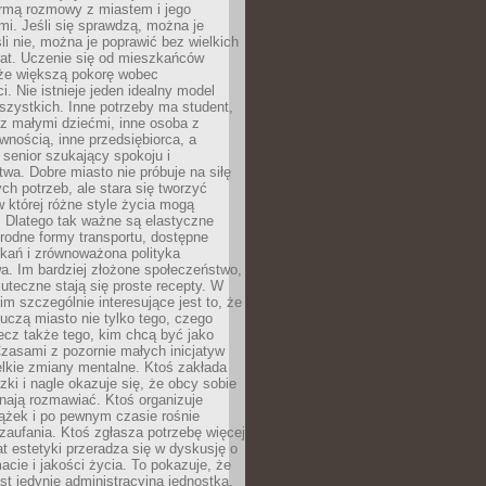
rmą rozmowy z miastem i jego
i. Jeśli się sprawdzą, można je
śli nie, można je poprawić bez wielkich
rat. Uczenie się od mieszkańców
że większą pokorę wobec
i. Nie istnieje jeden idealny model
szystkich. Inne potrzeby ma student,
 z małymi dziećmi, inne osoba z
wnością, inne przedsiębiorca, a
 senior szukający spokoju i
wa. Dobre miasto nie próbuje na siłę
ych potrzeb, ale stara się tworzyć
w której różne style życia mogą
. Dlatego tak ważne są elastyczne
orodne formy transportu, dostępne
kań i zrównoważona polityka
a. Im bardziej złożone społeczeństwo,
uteczne stają się proste recepty. W
m szczególnie interesujące jest to, że
czą miasto nie tylko tego, czego
lecz także tego, kim chcą być jako
zasami z pozornie małych inicjatyw
elkie zmiany mentalne. Ktoś zakłada
zki i nagle okazuje się, że obcy sobie
nają rozmawiać. Ktoś organizuje
ążek i po pewnym czasie rośnie
 zaufania. Ktoś zgłasza potrzebę więcej
mat estetyki przeradza się w dyskusję o
macie i jakości życia. To pokazuje, że
est jedynie administracyjną jednostką.