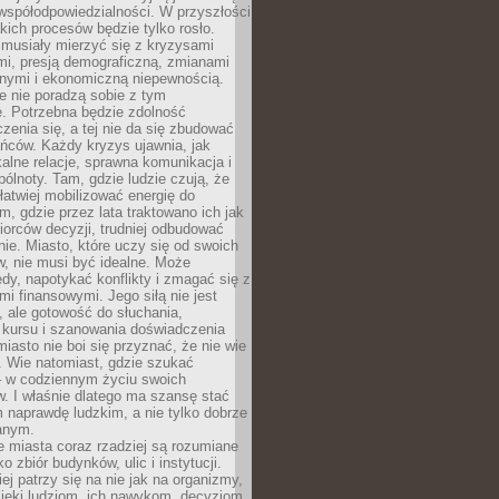
współodpowiedzialności. W przyszłości
kich procesów będzie tylko rosło.
 musiały mierzyć się z kryzysami
mi, presją demograficzną, zmianami
znymi i ekonomiczną niepewnością.
e nie poradzą sobie z tym
e. Potrzebna będzie zdolność
zenia się, a tej nie da się zbudować
ńców. Każdy kryzys ujawnia, jak
alne relacje, sprawna komunikacja i
ólnoty. Tam, gdzie ludzie czują, że
łatwiej mobilizować energię do
am, gdzie przez lata traktowano ich jak
iorców decyzji, trudniej odbudować
e. Miasto, które uczy się od swoich
, nie musi być idealne. Może
ędy, napotykać konflikty i zmagać się z
mi finansowymi. Jego siłą nie jest
 ale gotowość do słuchania,
 kursu i szanowania doświadczenia
miasto nie boi się przyznać, że nie wie
. Wie natomiast, gdzie szukać
– w codziennym życiu swoich
. I właśnie dlatego ma szansę stać
 naprawdę ludzkim, a nie tylko dobrze
anym.
 miasta coraz rzadziej są rozumiane
o zbiór budynków, ulic i instytucji.
ej patrzy się na nie jak na organizmy,
zięki ludziom, ich nawykom, decyzjom,