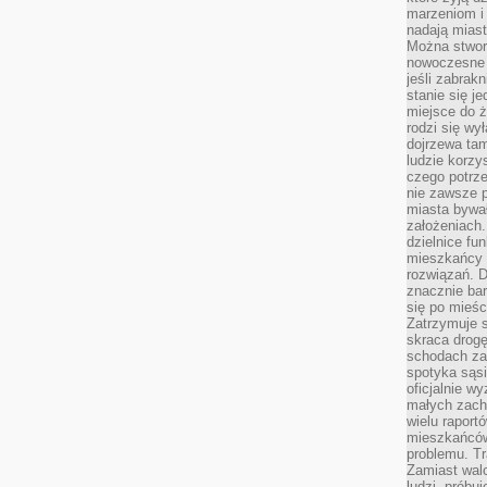
marzeniom i
nadają miast
Można stworz
nowoczesne c
jeśli zabrak
stanie się j
miejsce do ż
rodzi się wy
dojrzewa tam
ludzie korzy
czego potrze
nie zawsze p
miasta bywał
założeniach.
dzielnice fu
mieszkańcy 
rozwiązań. D
znacznie bar
się po mieśc
Zatrzymuje s
skraca drogę
schodach za
spotyka sąsi
oficjalnie wy
małych zach
wielu raport
mieszkańców,
problemu. Tr
Zamiast wal
ludzi, próbu