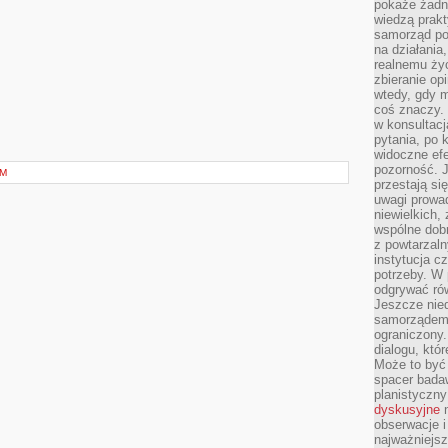
pokaże żadna
wiedzą prakt
samorząd pot
na działania
realnemu życ
zbieranie op
wtedy, gdy m
coś znaczy. 
w konsultacj
pytania, po 
widoczne efe
pozorność. J
ZM
przestają si
uwagi prowa
niewielkich,
wspólne dobro
z powtarzaln
instytucja c
potrzeby. W 
odgrywać ró
Jeszcze nie
samorządem 
ograniczony.
dialogu, któr
Może to być 
spacer badaw
planistyczny
dyskusyjne
n
obserwacje i
najważniejsz