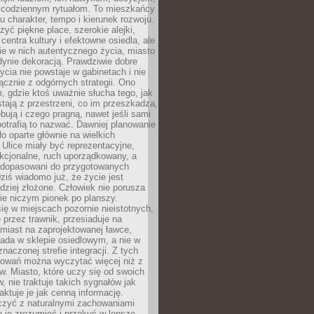
 codziennym rytuałom. To mieszkańcy
u charakter, tempo i kierunek rozwoju.
yć piękne place, szerokie alejki,
entra kultury i efektowne osiedla, ale
nie w nich autentycznego życia, miasto
edynie dekoracją. Prawdziwie dobre
ycia nie powstaje w gabinetach i nie
łącznie z odgórnych strategii. Ono
, gdzie ktoś uważnie słucha tego, jak
stają z przestrzeni, co im przeszkadza,
bują i czego pragną, nawet jeśli sami
otrafią to nazwać. Dawniej planowanie
o oparte głównie na wielkich
 Ulice miały być reprezentacyjne,
nkcjonalne, ruch uporządkowany, a
dopasowani do przygotowanych
ziś wiadomo już, że życie jest
dziej złożone. Człowiek nie porusza
ie niczym pionek po planszy.
ię w miejscach pozornie nieistotnych,
 przez trawnik, przesiaduje na
miast na zaprojektowanej ławce,
ada w sklepie osiedlowym, a nie w
znaczonej strefie integracji. Z tych
owań można wyczytać więcej niż z
ów. Miasto, które uczy się od swoich
 nie traktuje takich sygnałów jak
aktuje je jak cenną informację.
czyć z naturalnymi zachowaniami
je je zrozumieć i przekuć w lepsze