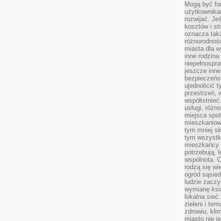
Mogą być fo
użytkownikam
rozwijać. Je
kosztów i st
oznacza tak
różnorodnośc
miasta dla w
inne rodzina
niepełnospra
jeszcze inne
bezpieczeńst
ujednolicić t
przestrzeń, 
współistnieć
usługi, różn
miejsca spot
mieszkaniow
tym mniej sk
tym wszystki
mieszkańcy u
potrzebują, 
wspólnota. C
rodzą się wi
ogród sąsied
ludzie zaczy
wymianę ksi
lokalna sieć
zieleni i te
zdrowiu, kli
miasto nie j