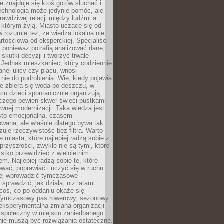
ie znajduje się ktoś gotów słuchać i
echnologia może jedynie pomóc, ale
prawdziwej relacji między ludźmi a
którym żyją. Miasto uczące się od
rozumie też, że wiedza lokalna nie
artościowa od eksperckiej. Specjaliści
, ponieważ potrafią analizować dane,
skutki decyzji i tworzyć trwałe
 Jednak mieszkaniec, który codziennie
anej ulicy czy placu, wnosi
nie do podrobienia. Wie, kiedy pojawia
zie zbiera się woda po deszczu, w
cu dzieci spontanicznie organizują
aczego pewien skwer świeci pustkami
nej modernizacji. Taka wiedza jest
sto emocjonalna, czasem
wana, ale właśnie dlatego bywa tak
uje rzeczywistość bez filtra. Warto
 miasta, które najlepiej radzą sobie z
rzyszłości, zwykle nie są tymi, które
stko przewidzieć z wieloletnim
m. Najlepiej radzą sobie te, które
tować, poprawiać i uczyć się w ruchu.
ej wprowadzić tymczasowe
 sprawdzić, jak działa, niż latami
coś, co po oddaniu okaże się
. Tymczasowy pas rowerowy, sezonowy
eksperymentalna zmiana organizacji
d społeczny w miejscu zaniedbanego
nie muszą być rozwiązania ostateczne.