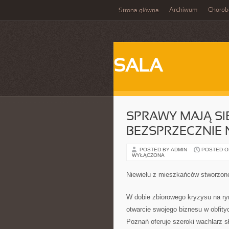
Archiwum
Chorob
Strona główna
SALA
SPRAWY MAJĄ SIĘ
BEZSPRZECZNIE
POSTED BY ADMIN
POSTED ON 
WYŁĄCZONA
Niewielu z mieszkańców stworzon
W dobie zbiorowego kryzysu na r
otwarcie swojego biznesu w obfity
Poznań oferuje szeroki wachlarz s