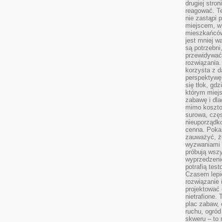
drugiej stron
reagować. T
nie zastąpi 
miejscem, w 
mieszkańców 
jest mniej w
są potrzebni
przewidywać 
rozwiązania.
korzysta z d
perspektywę 
się tłok, gd
którym miejs
zabawę i dl
mimo kosztow
surowa, czę
nieuporządko
cenna. Pokaz
zauważyć, że
wyzwaniami p
próbują wszy
wyprzedzenie
potrafią tes
Czasem lepi
rozwiązanie i
projektować 
nietrafione
plac zabaw, 
ruchu, ogró
skweru – to 