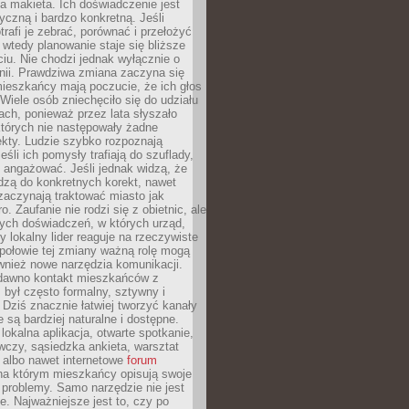
 makieta. Ich doświadczenie jest
yczną i bardzo konkretną. Jeśli
rafi je zebrać, porównać i przełożyć
, wtedy planowanie staje się bliższe
iu. Nie chodzi jednak wyłącznie o
inii. Prawdziwa zmiana zaczyna się
ieszkańcy mają poczucie, że ich głos
Wiele osób zniechęciło się do udziału
ach, ponieważ przez lata słyszało
których nie następowały żadne
kty. Ludzie szybko rozpoznają
eśli ich pomysły trafiają do szuflady,
ę angażować. Jeśli jednak widzą, że
dzą do konkretnych korekt, nawet
 zaczynają traktować miasto jak
. Zaufanie nie rodzi się z obietnic, ale
ych doświadczeń, w których urząd,
zy lokalny lider reaguje na rzeczywiste
połowie tej zmiany ważną rolę mogą
wnież nowe narzędzia komunikacji.
dawno kontakt mieszkańców z
był często formalny, sztywny i
 Dziś znacznie łatwiej tworzyć kanały
e są bardziej naturalne i dostępne.
lokalna aplikacja, otwarte spotkanie,
czy, sąsiedzka ankieta, warsztat
 albo nawet internetowe
forum
a którym mieszkańcy opisują swoje
 problemy. Samo narzędzie nie jest
e. Najważniejsze jest to, czy po