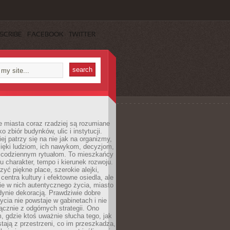
SCRIBE
FACEBOOK
TWITTER
 miasta coraz rzadziej są rozumiane
o zbiór budynków, ulic i instytucji.
ej patrzy się na nie jak na organizmy,
zięki ludziom, ich nawykom, decyzjom,
 codziennym rytuałom. To mieszkańcy
u charakter, tempo i kierunek rozwoju.
yć piękne place, szerokie alejki,
entra kultury i efektowne osiedla, ale
nie w nich autentycznego życia, miasto
edynie dekoracją. Prawdziwie dobre
ycia nie powstaje w gabinetach i nie
łącznie z odgórnych strategii. Ono
, gdzie ktoś uważnie słucha tego, jak
stają z przestrzeni, co im przeszkadza,