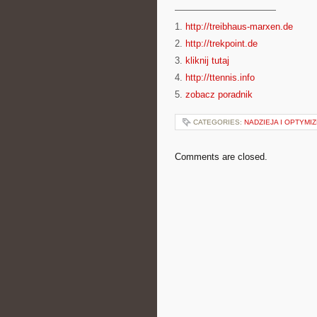
———————————
1.
http://treibhaus-marxen.de
2.
http://trekpoint.de
3.
kliknij tutaj
4.
http://ttennis.info
5.
zobacz poradnik
CATEGORIES:
NADZIEJA I OPTYMI
Comments are closed.