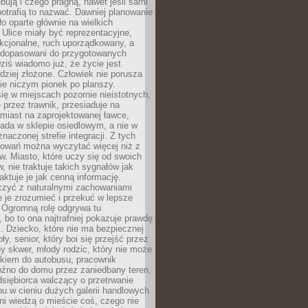
bują i czego pragną, nawet jeśli sami
otrafią to nazwać. Dawniej planowanie
o oparte głównie na wielkich
 Ulice miały być reprezentacyjne,
nkcjonalne, ruch uporządkowany, a
dopasowani do przygotowanych
ziś wiadomo już, że życie jest
dziej złożone. Człowiek nie porusza
ie niczym pionek po planszy.
ię w miejscach pozornie nieistotnych,
 przez trawnik, przesiaduje na
miast na zaprojektowanej ławce,
ada w sklepie osiedlowym, a nie w
znaczonej strefie integracji. Z tych
owań można wyczytać więcej niż z
ów. Miasto, które uczy się od swoich
 nie traktuje takich sygnałów jak
aktuje je jak cenną informację.
czyć z naturalnymi zachowaniami
je je zrozumieć i przekuć w lepsze
 Ogromną rolę odgrywa tu
 bo to ona najtrafniej pokazuje prawdę
i. Dziecko, które nie ma bezpiecznej
ły, senior, który boi się przejść przez
ny skwer, młody rodzic, który nie może
kiem do autobusu, pracownik
óźno do domu przez zaniedbany teren,
dsiębiorca walczący o przetrwanie
u w cieniu dużych galerii handlowych
i wiedzą o mieście coś, czego nie