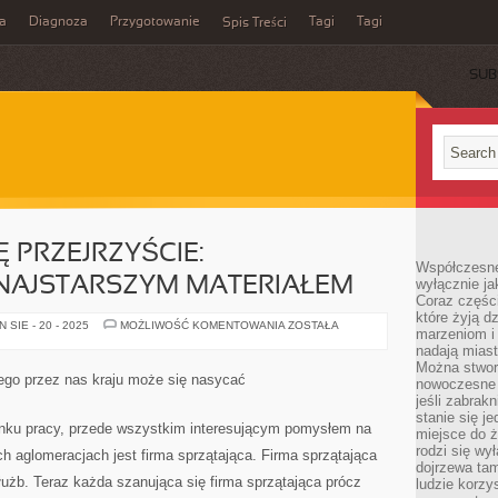
a
Diagnoza
Przygotowanie
Tagi
Tagi
Spis Treści
SUB
 PRZEJRZYŚCIE:
Współczesne
 NAJSTARSZYM MATERIAŁEM
wyłącznie jak
Coraz części
które żyją d
SPRAWY
SIE - 20 - 2025
MOŻLIWOŚĆ KOMENTOWANIA
ZOSTAŁA
marzeniom i
MAJĄ
SIĘ
nadają miast
PRZEJRZYŚCIE:
Można stworz
BEZSPRZECZNIE
ego przez nas kraju może się nasycać
nowoczesne c
NAJSTARSZYM
MATERIAŁEM
jeśli zabrak
stanie się j
ynku pracy, przede wszystkim interesującym pomysłem na
miejsce do ż
rodzi się wy
ch aglomeracjach jest firma sprzątająca. Firma sprzątająca
dojrzewa tam
łużb. Teraz każda szanująca się firma sprzątająca prócz
ludzie korzy