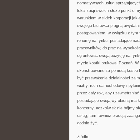
normatywnych usług sprzątających 
lokalizacji swoich służb punkt o 
warunkiem wielkich korporacji jaki
swojego biurowca pragną uwydatni
postępowaniem, w związku z tym t
renomę na rynku, posiadające nada
pracowników, do prac na wysokości
ugruntować swoją pozycję na rynk
mycie kostki brukowej Poznań. W 
skonstruowane za pomocą kostki 
być przeważenie działalności zajm
wiatry, ruch samochodowy i pylen
przez cały rok, aby uzewnętrzniać
posiadające swoją wyrobioną markę
koncerny, aczkolwiek nie bójmy 
usług, tam również pracują zaanga
godnie żyć.
źródło: