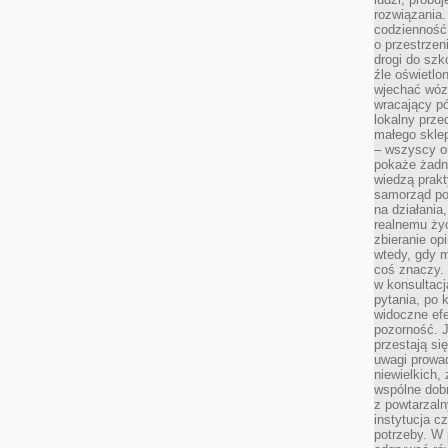
rozwiązania.
codzienność,
o przestrzen
drogi do szko
źle oświetlo
wjechać wóz
wracający p
lokalny prze
małego sklep
– wszyscy on
pokaże żadna
wiedzą prakt
samorząd pot
na działania
realnemu życ
zbieranie op
wtedy, gdy m
coś znaczy. 
w konsultacj
pytania, po 
widoczne efe
pozorność. J
przestają si
uwagi prowa
niewielkich,
wspólne dobro
z powtarzaln
instytucja c
potrzeby. W 