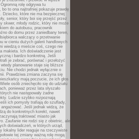
 Ogromną rolę odgrywa tu
 bo to ona najtrafniej pokazuje prawdę
i. Dziecko, które nie ma bezpiecznej
ły, senior, który boi się przejść przez
ny skwer, młody rodzic, który nie może
kiem do autobusu, pracownik
óźno do domu przez zaniedbany teren,
dsiębiorca walczący o przetrwanie
u w cieniu dużych galerii handlowych
i wiedzą o mieście coś, czego nie
 makieta. Ich doświadczenie jest
yczną i bardzo konkretną. Jeśli
rafi je zebrać, porównać i przełożyć
, wtedy planowanie staje się bliższe
iu. Nie chodzi jednak wyłącznie o
inii. Prawdziwa zmiana zaczyna się
ieszkańcy mają poczucie, że ich głos
Wiele osób zniechęciło się do udziału
ach, ponieważ przez lata słyszało
których nie następowały żadne
kty. Ludzie szybko rozpoznają
eśli ich pomysły trafiają do szuflady,
ę angażować. Jeśli jednak widzą, że
dzą do konkretnych korekt, nawet
 zaczynają traktować miasto jak
. Zaufanie nie rodzi się z obietnic, ale
ych doświadczeń, w których urząd,
zy lokalny lider reaguje na rzeczywiste
połowie tej zmiany ważną rolę mogą