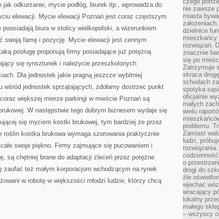
czego potrze
jak odkurzanie, mycie podłóg, biurek itp., wprowadza do
nie zawsze p
miasta bywał
myciu elewacji. Mycie elewacji Poznań jest coraz częstszym
założeniach.
e poosiadają biura w stolicy wielkopolski, a wizerunkiem
dzielnice fu
mieszkańcy 
ć swoją famę i pozycję. Mycie elewacji jest cennym
rozwiązań. D
aką posługę proponują firmy posiadające już potężną
znacznie bar
się po mieśc
jący się rynsztunek i należycie przeszkolonych
Zatrzymuje s
skraca drogę
ach. Dla jednostek jakie pragną jeszcze wybitniej
schodach za
u wśród jednostek sprzątających, zdołamy dostrzec punkt
spotyka sąsi
oficjalnie wy
coraz większej mierze parkingi w mieście Poznań są
małych zach
brukowej. W następstwie tego dobrym biznesem wydaje się
wielu raport
mieszkańców,
ującej się myciem kostki brukowej, tym bardziej że przez
problemu. Tr
Zamiast wal
ie roślin kostka brukowa wymaga szorowania praktycznie
ludzi, próbu
 całe swoje piękno. Firmy zajmujące się pucowaniem i
rozwiązania.
codzienność,
, są chętniej brane do adaptacji zleceń przez potężne
o przestrzen
się zaufać też małym korporacjom wchodzącym na rynek
drogi do szko
źle oświetlo
żowani w robotę w większości młodzi ludzie, którzy chcą
wjechać wóz
wracający p
lokalny prze
małego sklep
– wszyscy on