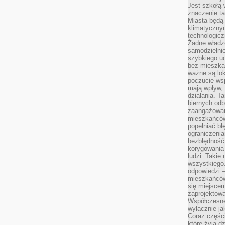
Jest szkołą 
znaczenie ta
Miasta będą
klimatyczny
technologic
Żadne władz
samodzielni
szybkiego uc
bez mieszka
ważne są lok
poczucie wsp
mają wpływ, 
działania. T
biernych odb
zaangażowani
mieszkańców
popełniać bł
ograniczenia
bezbłędność,
korygowania
ludzi. Takie 
wszystkiego
odpowiedzi 
mieszkańców
się miejscem
zaprojektow
Współczesne
wyłącznie jak
Coraz części
które żyją d