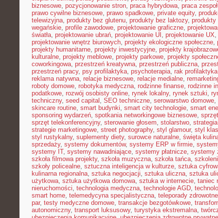
biznesowe
,
pozycjonowanie stron
,
praca hybrydowa
,
praca zespoł
prawo cywilne biznesowe
,
prawo spadkowe
,
private equity
,
produk
telewizyjna
,
produkty bez glutenu
,
produkty bez laktozy
,
produkty 
wegańskie
,
profile zawodowe
,
projektowanie graficzne
,
projektowa
światła
,
projektowanie ubrań
,
projektowanie UI
,
projektowanie UX
projektowanie wnętrz biurowych
,
projekty ekologiczne społeczne
,
projekty humanitarne
,
projekty inwestycyjne
,
projekty krajobrazow
kulturalne
,
projekty meblowe
,
projekty parkowe
,
projekty społecz
coworkingowa
,
przestrzeń kreatywna
,
przestrzeń publiczna
,
przes
przestrzeń pracy
,
psy profilaktyka
,
psychoterapia
,
rak profilaktyka
reklama natywna
,
relacje biznesowe
,
relacje medialne
,
remarketin
roboty domowe
,
robotyka medyczna
,
rodzinne finanse
,
rodzinne i
podatkowe
,
rozwój osobisty online
,
rynek lokalny
,
rynek sztuki
,
ry
techniczny
,
seed capital
,
SEO techniczne
,
serowarstwo domowe
,
skincare routine
,
smart budynki
,
smart city technologie
,
smart ene
sponsoring wydarzeń
,
spotkania networkingowe biznesowe
,
sprzę
sprzęt telekonferencyjny
,
sterowanie głosem
,
stolarstwo
,
strategi
strategie marketingowe
,
street photography
,
styl glamour
,
styl kla
styl rustykalny
,
suplementy diety
,
surowce naturalne
,
święta kulin
sprzedaży
,
systemy dokumentów
,
systemy ERP w firmie
,
system
systemy IT
,
systemy nawadniające
,
systemy płatnicze
,
systemy 
szkoła filmowa projekty
,
szkoła muzyczna
,
szkoła tańca
,
szkoleni
szkoły policealne
,
sztuczna inteligencja w kulturze
,
sztuka cyfrow
kulinarna regionalna
,
sztuka negocjacji
,
sztuka uliczna
,
sztuka ul
użytkowa
,
sztuka użytkowa domowa
,
sztuka w internecie
,
taniec
nieruchomości
,
technologia medyczna
,
technologie AGD
,
technol
smart home
,
telemedycyna specjalistyczna
,
teleporady zdrowotne
par
,
testy medyczne domowe
,
transakcje bezgotówkowe
,
transfo
autonomiczny
,
transport luksusowy
,
turystyka ekstremalna
,
twórc
ubezpieczenia komunikacyjne
,
ubezpieczenia zdrowotne prywatn