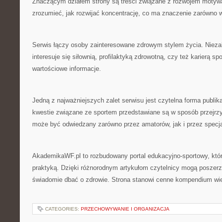
Znaczącym działem strony są treści związane z rozwojem motywa
zrozumieć, jak rozwijać koncentrację, co ma znaczenie zarówno 
Serwis łączy osoby zainteresowane zdrowym stylem życia. Niezal
interesuje się siłownią, profilaktyką zdrowotną, czy też karierą s
wartościowe informacje.
Jedną z najważniejszych zalet serwisu jest czytelna forma publi
kwestie związane ze sportem przedstawiane są w sposób przejrzy
może być odwiedzany zarówno przez amatorów, jak i przez specja
AkademikaWF.pl to rozbudowany portal edukacyjno-sportowy, któr
praktyką. Dzięki różnorodnym artykułom czytelnicy mogą poszerz
świadomie dbać o zdrowie. Strona stanowi cenne kompendium wi
CATEGORIES:
PRZECHOWYWANIE I ORGANIZACJA