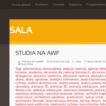
Archiwum
Choroba
Diagnoza
Przygotowanie
Strona główna
SALA
STUDIA NA AWF
POSTED BY ADMIN
POSTED ON CZE - 2 - 2026
MOŻLIWOŚĆ K
WYŁĄCZONA
Tagi:
administracja samorządowa
,
adopcje zwierząt
,
agencje rek
biznesie
,
akademia
,
akcesoria dla zwierząt domowych
,
akcesoria
ekologiczny
,
aktywizm społeczny
,
aktywność twórcza
,
akustyka 
altana
,
altany ogrodowe
,
analityka internetowa
,
analiza biznesowa
cyfrowa
,
analiza ekonomiczna
,
analiza prawna
,
analiza prawna ni
sprzedaży
,
animacje 2D
,
animacje 3D
,
animacje edukacyjne
,
anim
dietetyczne
,
aplikacje edukacyjne
,
aranżacja oświetlenia
,
aranżacj
aranżacja restauracji
,
aranżacje tarasowe
,
arbitraż
,
architekt kraj
nowoczesna
,
architektura ogrodowa
,
asertywność
,
aukcje sztuki
,
automatyka domowa
,
automatyzacja domowa
,
backup danych
,
ba
badania opinii publicznej
,
bankowość cyfrowa
,
baza klientów
,
beha