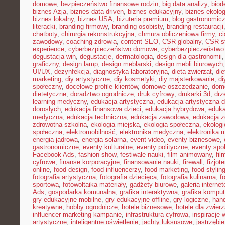
domowe
,
bezpieczeństwo finansowe rodzin
,
big data analizy
,
biod
biznes Azja
,
biznes data-driven
,
biznes edukacyjny
,
biznes ekolo
biznes lokalny
,
biznes USA
,
biżuteria premium
,
blog gastronomic
literacki
,
branding firmowy
,
branding osobisty
,
branding restauracji
chatboty
,
chirurgia rekonstrukcyjna
,
chmura obliczeniowa firmy
,
c
zawodowy
,
coaching zdrowia
,
content SEO
,
CSR globalny
,
CSR st
experience
,
cyberbezpieczeństwo domowe
,
cyberbezpieczeństwo
degustacja win
,
degustacje
,
dermatologia
,
design dla gastronomii
graficzny
,
design lamp
,
design meblarski
,
design mebli biurowych
UI/UX
,
dezynfekcja
,
diagnostyka laboratoryjna
,
dieta zwierząt
,
di
marketing
,
diy artystyczne
,
diy kosmetyki
,
diy majsterkowanie
,
di
społeczny
,
docelowe profile klientów
,
domowe oszczędzanie
,
dom
dietetyczne
,
doradztwo ogrodnicze
,
druk cyfrowy
,
drukarki 3d
,
drz
learning medyczny
,
edukacja artystyczna
,
edukacja artystyczna d
dorosłych
,
edukacja finansowa dzieci
,
edukacja hybrydowa
,
eduka
medyczna
,
edukacja techniczna
,
edukacja zawodowa
,
edukacja z
zdrowotna szkolna
,
ekologia miejska
,
ekologia społeczna
,
ekolog
społeczna
,
elektromobilność
,
elektronika medyczna
,
elektronika 
energia jądrowa
,
energia solarna
,
event video
,
eventy biznesowe
,
gastronomiczne
,
eventy kulturalne
,
eventy polityczne
,
eventy spo
Facebook Ads
,
fashion show
,
festiwale nauki
,
film animowany
,
fi
cyfrowe
,
finanse korporacyjne
,
finansowanie nauki
,
firewall
,
fizjot
online
,
food design
,
food influencerzy
,
food marketing
,
food stylin
fotografia artystyczna
,
fotografia dziecięca
,
fotografia kulinarna
,
f
sportowa
,
fotowoltaika materiały
,
gadżety biurowe
,
galeria interne
Ads
,
gospodarka komunalna
,
grafika interaktywna
,
grafika kompu
gry edukacyjne mobilne
,
gry edukacyjne offline
,
gry logiczne
,
han
kreatywne
,
hobby ogrodnicze
,
hotele biznesowe
,
hotele dla zwierz
influencer marketing kampanie
,
infrastruktura cyfrowa
,
inspiracje 
artystyczne
,
inteligentne oświetlenie
,
jachty luksusowe
,
jastrzębi