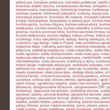
edukacyjne
,
kampanie społeczne
,
kancelaria podatkowa
,
kapitał 
know-how
,
kodeks etyczny
,
kompostowanie domowe
,
komputery 
interpersonalna
,
komunikatory
,
konferencje hotelowe
,
konferencje 
naukowe żywienie
,
konferencje zdrowotne
,
konkursy artystyczne
konsultacje prawnicze
,
kosmetyki dla zwierząt
,
kosmetyki natural
kredyty mieszkaniowe
,
kryptowaluty w inwestycjach
,
kuchnia fra
kuchnia grecka
,
kuchnia indyjska
,
kuchnia meksykańska
,
kuchni
molekularna
,
kuchnia niemiecka
,
kuchnia orientalna
,
kuchnia sez
jesienna
,
kuchnia sezonowa letnia
,
kuchnia sezonowa zimowa
,
ku
kuchnia wielkanocna
,
kuchnia wigilijna
,
kultura cyfrowa
,
kultura on
osobistego
,
kursy specjalistyczne
,
laptopy
,
leasing operacyjny
,
li
commerce
,
logo design
,
made in Poland
,
mała architektura ogrod
malarstwo olejne
,
marketing automation
,
marketing internetowy
,
m
polityczny
,
marketing strategiczny
,
meble industrialne
,
meble kla
meble ogrodowe
,
meble skandynawskie
,
media tradycyjne
,
medyc
medycyna naturalna
,
medycyna prewencyjna
,
mental health
,
ment
mikroelektronika
,
moda luksusowa
,
monitoring w domu
,
monitoro
motion design
,
multimedia edukacyjne
,
multimedia kulturalne
,
mul
elektroniczna
,
nauka gry na gitarze
,
nauka gry na pianinie
,
nauka 
nawyki żywieniowe
,
nowoczesne biuro
,
obsługa klienta online
,
oc
ochrona klimatu
,
ochrona konsumenta
,
ochrona powietrza
,
ochron
systemów
,
ochrona wód
,
ochrona zdrowia
,
ogród japoński
,
ogród 
ogród zimowy
,
ogrodnictwo miejskie
,
opieka nad seniorami
,
opiek
domowymi
,
oprogramowanie biznesowe
,
oprogramowanie ERP
,
op
konferencji
,
organizacje humanitarne
,
oświetlenie domowe
,
ozdob
ogrodowe
,
patenty
,
personal branding
,
piekarnictwo domowe
,
piel
pielęgniarstwo
,
piwowarstwo domowe
,
platformy chmurowe
,
platf
mobilne
,
podatki lokalne
,
podcasts marketing
,
podróże biznesowe
pokazy filmowe
,
pomoc międzynarodowa
,
pomoc prawna
,
pomoc 
ciepła w domu
,
porady podatkowe
,
porady rozwojowe
,
portfolio ar