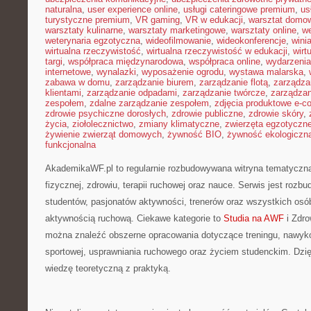
naturalna
,
user experience online
,
usługi cateringowe premium
,
us
turystyczne premium
,
VR gaming
,
VR w edukacji
,
warsztat domo
warsztaty kulinarne
,
warsztaty marketingowe
,
warsztaty online
,
w
weterynaria egzotyczna
,
wideofilmowanie
,
wideokonferencje
,
wini
wirtualna rzeczywistość
,
wirtualna rzeczywistość w edukacji
,
wirt
targi
,
współpraca międzynarodowa
,
współpraca online
,
wydarzenia
internetowe
,
wynalazki
,
wyposażenie ogrodu
,
wystawa malarska
,
zabawa w domu
,
zarządzanie biurem
,
zarządzanie flotą
,
zarządza
klientami
,
zarządzanie odpadami
,
zarządzanie twórcze
,
zarządzan
zespołem
,
zdalne zarządzanie zespołem
,
zdjęcia produktowe e-
zdrowie psychiczne dorosłych
,
zdrowie publiczne
,
zdrowie skóry
,
życia
,
ziołolecznictwo
,
zmiany klimatyczne
,
zwierzęta egzotyczn
żywienie zwierząt domowych
,
żywność BIO
,
żywność ekologiczna
funkcjonalna
AkademikaWF.pl to regularnie rozbudowywana witryna tematyczna,
fizycznej, zdrowiu, terapii ruchowej oraz nauce. Serwis jest roz
studentów, pasjonatów aktywności, trenerów oraz wszystkich os
aktywnością ruchową. Ciekawe kategorie to
Studia na AWF
i Zdro
można znaleźć obszerne opracowania dotyczące treningu, nawyk
sportowej, usprawniania ruchowego oraz życiem studenckim. Dzięk
wiedzę teoretyczną z praktyką.