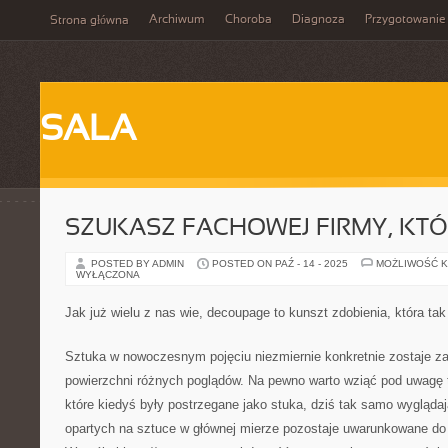
Archiwum
Choroba
Diagnoza
Przygotowanie
Strona główna
SALA
SZUKASZ FACHOWEJ FIRMY, KTÓ
POSTED BY ADMIN
POSTED ON PAŹ - 14 - 2025
MOŻLIWOŚĆ 
WYŁĄCZONA
Jak już wielu z nas wie, decoupage to kunszt zdobienia, która tak
Sztuka w nowoczesnym pojęciu niezmiernie konkretnie zostaje z
powierzchni różnych poglądów. Na pewno warto wziąć pod uwagę to
które kiedyś były postrzegane jako stuka, dziś tak samo wygląda
opartych na sztuce w głównej mierze pozostaje uwarunkowane do