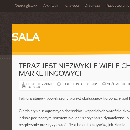
Archiwum
Choroba
Diagnoza
Przygotowanie
Strona główna
SALA
TERAZ JEST NIEZWYKLE WIELE 
MARKETINGOWYCH
POSTED BY ADMIN
POSTED ON SIE - 8 - 2025
MOŻLIWOŚĆ K
WYŁĄCZONA
Faktura stanowi powiększony projekt obsługujący korporacje pod
Giełda słynie z ogromnych dochodów i wspaniałych wyraźnie sko
jednak pod żadnym pozorem nie jest niesłychanie dynamiczna. Mo
bezpiecznie oraz ryzykować. Jest bo dużo aktywów, jak ziemia i 