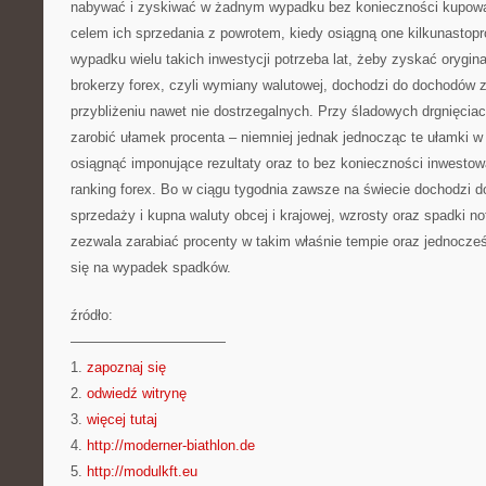
nabywać i zyskiwać w żadnym wypadku bez konieczności kupowa
celem ich sprzedania z powrotem, kiedy osiągną one kilkunasto
wypadku wielu takich inwestycji potrzeba lat, żeby zyskać orygina
brokerzy forex, czyli wymiany walutowej, dochodzi do dochodów 
przybliżeniu nawet nie dostrzegalnych. Przy śladowych drgnięci
zarobić ułamek procenta – niemniej jednak jednocząc te ułamki 
osiągnąć imponujące rezultaty oraz to bez konieczności inwestow
ranking forex. Bo w ciągu tygodnia zawsze na świecie dochodzi do
sprzedaży i kupna waluty obcej i krajowej, wzrosty oraz spadki not
zezwala zarabiać procenty w takim właśnie tempie oraz jednocze
się na wypadek spadków.
źródło:
———————————
1.
zapoznaj się
2.
odwiedź witrynę
3.
więcej tutaj
4.
http://moderner-biathlon.de
5.
http://modulkft.eu