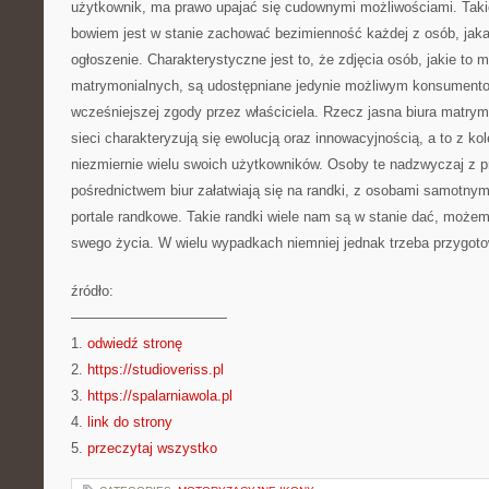
użytkownik, ma prawo upajać się cudownymi możliwościami. Taki
bowiem jest w stanie zachować bezimienność każdej z osób, jaka 
ogłoszenie. Charakterystyczne jest to, że zdjęcia osób, jakie to m
matrymonialnych, są udostępniane jedynie możliwym konsument
wcześniejszej zgody przez właściciela. Rzecz jasna biura matrymon
sieci charakteryzują się ewolucją oraz innowacyjnością, a to z ko
niezmiernie wielu swoich użytkowników. Osoby te nadzwyczaj z 
pośrednictwem biur załatwiają się na randki, z osobami samotnymi 
portale randkowe. Takie randki wiele nam są w stanie dać, moż
swego życia. W wielu wypadkach niemniej jednak trzeba przygoto
źródło:
———————————
1.
odwiedź stronę
2.
https://studioveriss.pl
3.
https://spalarniawola.pl
4.
link do strony
5.
przeczytaj wszystko