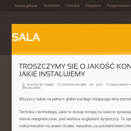
Archiwum
Choroba
Diagnoza
Przygotowanie
Strona główna
SALA
TROSZCZYMY SIĘ O JAKOŚĆ KON
JAKIE INSTALUJEMY
POSTED BY ADMIN
POSTED ON WRZ - 29 - 2025
MOŻLIWOŚĆ 
WYŁĄCZONA
Wszyscy ludzie na pełnym globie każdego mijającego dnia potrze
Technika i technologia, jakie to dzisiaj istnieją na świecie sprawi
niemal nieograniczone, pod wieloma względami dyspozycji. To spr
matrymonialne ma prawo działać naturalnie za pośrednictwem Inte