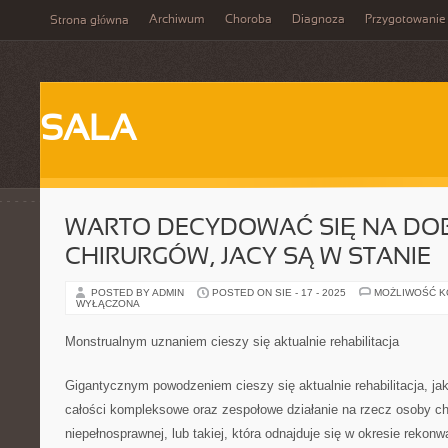
Archiwum
Choroba
Diagnoza
Przygotowanie
Strona główna
SALA
WARTO DECYDOWAĆ SIĘ NA DO
CHIRURGÓW, JACY SĄ W STANIE
POSTED BY ADMIN
POSTED ON SIE - 17 - 2025
MOŻLIWOŚĆ 
WYŁĄCZONA
Monstrualnym uznaniem cieszy się aktualnie rehabilitacja
Gigantycznym powodzeniem cieszy się aktualnie rehabilitacja, ja
całości kompleksowe oraz zespołowe działanie na rzecz osoby ch
niepełnosprawnej, lub takiej, która odnajduje się w okresie rekonw