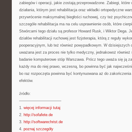
zabiegów i operacji, jakie zostają przeprowadzone. Zabiegi, któr
działania, którym jest rehabilitacja oraz wkładki ortopedyczne wa
przywrócenie maksymalnej biegłości ruchowej, czy też psychiczne
szczególe rehabilitacja ma na celu usprawnienie osób, które cier
Stwórcami tego działu są profesor Howard Rusk, i Wiktor Dega. J
działów rehabilitacji ruchowej jest fizjoterapia, którą z reguły wyk
pooperacyjnym, lub też również powypadkowym. W dzisiejszych c
uważana jest za proces nie tylko medyczny, jednakowoż również 
badanie komputerowe stóp Warszawa. Prócz tego uważa się ją z
każdy ma do niej prawo, wczesną, bo powinna być jak najwcześnie
bo raz rozpoczęta powinna być kontynuowana aż do zakończenia
efektów.
źródło:
———————————
1.
więcej informacji tutaj
2.
http://sofafete.de
3.
http://softwarechrist.de
4.
poznaj szczegóły