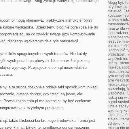
jdzie coś ciekawego. Blog zyskuje wtedy rolę internetowego
Mogą być fo
użytkownikam
rozwijać. Je
kosztów i st
oznacza tak
o.com.pl mogą obejmować praktyczne instrukcje, opisy
różnorodnośc
a kulturę wędkarską. Dzięki temu blog nie ogranicza się do
miasta dla w
inne rodzina
 podpowiedzieć, na co zwrócić uwagę przy kompletowaniu
niepełnospra
eć, dlaczego wędkarstwo daje tyle satysfakcji.
jeszcze inne
bezpieczeńst
ujednolicić t
czytelników spragnionych nowych tematów. Nie każdy
przestrzeń, 
współistnieć
egółowych porad sprzętowych. Czasem ważniejsze są
usługi, różn
miejsca spot
 kolejnej wyprawy. Pzwpajeczno.com.pl może właśnie
mieszkaniow
 czasu.
tym mniej sk
tym wszystki
mieszkańcy u
alny, a ta strona doskonale oddaje taki sposób komunikacji.
potrzebują, 
wspólnota. C
czenie, dlatego dobrze, gdy treści są jasne, ale
rodzą się wi
e. Pzwpajeczno.com.pl ma potencjał, by być cenionym
ogród sąsied
ludzie zaczy
zaangażowanie z czytelnym przekazem.
wymianę ksi
lokalna sieć
zieleni i te
inąć także bliskości konkretnego środowiska. To nie jest
zdrowiu, kli
cy swój klimat. Dzięki temu odbiorca odnosi wrażenie
miasto nie j