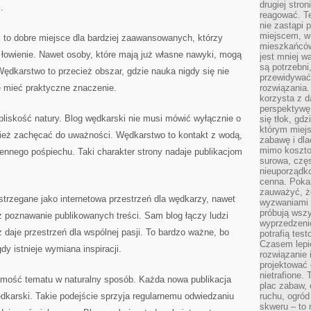
drugiej stron
.
reagować. T
nie zastąpi 
miejscem, w 
to dobre miejsce dla bardziej zaawansowanych, którzy
mieszkańców 
 łowienie. Nawet osoby, które mają już własne nawyki, mogą
jest mniej w
są potrzebni
ędkarstwo to przecież obszar, gdzie nauka nigdy się nie
przewidywać 
mieć praktyczne znaczenie.
rozwiązania.
korzysta z d
perspektywę 
 bliskość natury. Blog wędkarski nie musi mówić wyłącznie o
się tłok, gd
którym miejs
ież zachęcać do uważności. Wędkarstwo to kontakt z wodą,
zabawę i dl
mimo kosztow
ennego pośpiechu. Taki charakter strony nadaje publikacjom
surowa, czę
nieuporządko
cenna. Pokaz
zauważyć, że
rzegane jako internetowa przestrzeń dla wędkarzy, nawet
wyzwaniami p
próbują wszy
ez poznawanie publikowanych treści. Sam blog łączy ludzi
wyprzedzenie
 daje przestrzeń dla wspólnej pasji. To bardzo ważne, bo
potrafią tes
Czasem lepi
gdy istnieje wymiana inspiracji.
rozwiązanie i
projektować 
nietrafione
omość tematu w naturalny sposób. Każda nowa publikacja
plac zabaw, 
dkarski. Takie podejście sprzyja regularnemu odwiedzaniu
ruchu, ogró
skweru – to 