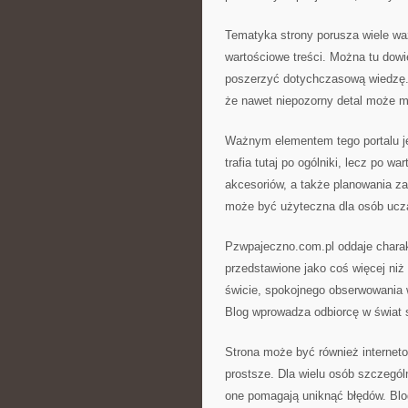
Tematyka strony porusza wiele wa
wartościowe treści. Można tu dowi
poszerzyć dotychczasową wiedzę.
że nawet niepozorny detal może m
Ważnym elementem tego portalu je
trafia tutaj po ogólniki, lecz po 
akcesoriów, a także planowania za
może być użyteczna dla osób ucz
Pzwpajeczno.com.pl oddaje charak
przedstawione jako coś więcej niż 
świcie, spokojnego obserwowania 
Blog wprowadza odbiorcę w świat
Strona może być również internet
prostsze. Dla wielu osób szczegól
one pomagają uniknąć błędów. Bl