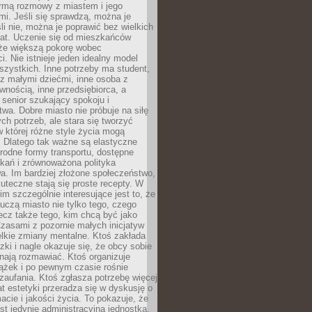
rmą rozmowy z miastem i jego
i. Jeśli się sprawdzą, można je
śli nie, można je poprawić bez wielkich
rat. Uczenie się od mieszkańców
że większą pokorę wobec
i. Nie istnieje jeden idealny model
szystkich. Inne potrzeby ma student,
 z małymi dziećmi, inne osoba z
wnością, inne przedsiębiorca, a
 senior szukający spokoju i
wa. Dobre miasto nie próbuje na siłę
ych potrzeb, ale stara się tworzyć
w której różne style życia mogą
. Dlatego tak ważne są elastyczne
orodne formy transportu, dostępne
kań i zrównoważona polityka
a. Im bardziej złożone społeczeństwo,
uteczne stają się proste recepty. W
m szczególnie interesujące jest to, że
czą miasto nie tylko tego, czego
lecz także tego, kim chcą być jako
zasami z pozornie małych inicjatyw
elkie zmiany mentalne. Ktoś zakłada
zki i nagle okazuje się, że obcy sobie
nają rozmawiać. Ktoś organizuje
ążek i po pewnym czasie rośnie
 zaufania. Ktoś zgłasza potrzebę więcej
mat estetyki przeradza się w dyskusję o
macie i jakości życia. To pokazuje, że
est jedynie administracyjną jednostką.