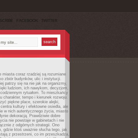
SCRIBE
FACEBOOK
TWITTER
 miasta coraz rzadziej są rozumiane
o zbiór budynków, ulic i instytucji.
ej patrzy się na nie jak na organizmy,
zięki ludziom, ich nawykom, decyzjom,
 codziennym rytuałom. To mieszkańcy
u charakter, tempo i kierunek rozwoju.
yć piękne place, szerokie alejki,
entra kultury i efektowne osiedla, ale
nie w nich autentycznego życia, miasto
edynie dekoracją. Prawdziwie dobre
ycia nie powstaje w gabinetach i nie
łącznie z odgórnych strategii. Ono
, gdzie ktoś uważnie słucha tego, jak
stają z przestrzeni, co im przeszkadza,