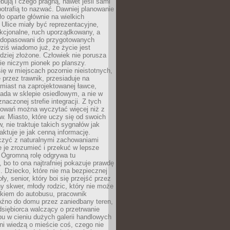
bują i czego pragną, nawet jeśli sami
otrafią to nazwać. Dawniej planowanie
o oparte głównie na wielkich
 Ulice miały być reprezentacyjne,
nkcjonalne, ruch uporządkowany, a
dopasowani do przygotowanych
ziś wiadomo już, że życie jest
dziej złożone. Człowiek nie porusza
ie niczym pionek po planszy.
ię w miejscach pozornie nieistotnych,
 przez trawnik, przesiaduje na
miast na zaprojektowanej ławce,
ada w sklepie osiedlowym, a nie w
znaczonej strefie integracji. Z tych
owań można wyczytać więcej niż z
ów. Miasto, które uczy się od swoich
 nie traktuje takich sygnałów jak
aktuje je jak cenną informację.
czyć z naturalnymi zachowaniami
je je zrozumieć i przekuć w lepsze
 Ogromną rolę odgrywa tu
 bo to ona najtrafniej pokazuje prawdę
i. Dziecko, które nie ma bezpiecznej
ły, senior, który boi się przejść przez
ny skwer, młody rodzic, który nie może
kiem do autobusu, pracownik
óźno do domu przez zaniedbany teren,
dsiębiorca walczący o przetrwanie
u w cieniu dużych galerii handlowych
i wiedzą o mieście coś, czego nie