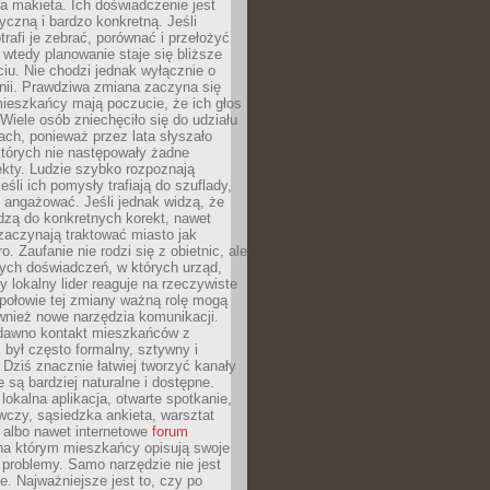
 makieta. Ich doświadczenie jest
yczną i bardzo konkretną. Jeśli
rafi je zebrać, porównać i przełożyć
, wtedy planowanie staje się bliższe
iu. Nie chodzi jednak wyłącznie o
inii. Prawdziwa zmiana zaczyna się
ieszkańcy mają poczucie, że ich głos
Wiele osób zniechęciło się do udziału
ach, ponieważ przez lata słyszało
których nie następowały żadne
kty. Ludzie szybko rozpoznają
eśli ich pomysły trafiają do szuflady,
ę angażować. Jeśli jednak widzą, że
dzą do konkretnych korekt, nawet
 zaczynają traktować miasto jak
. Zaufanie nie rodzi się z obietnic, ale
ych doświadczeń, w których urząd,
zy lokalny lider reaguje na rzeczywiste
połowie tej zmiany ważną rolę mogą
wnież nowe narzędzia komunikacji.
dawno kontakt mieszkańców z
był często formalny, sztywny i
 Dziś znacznie łatwiej tworzyć kanały
e są bardziej naturalne i dostępne.
lokalna aplikacja, otwarte spotkanie,
czy, sąsiedzka ankieta, warsztat
 albo nawet internetowe
forum
a którym mieszkańcy opisują swoje
 problemy. Samo narzędzie nie jest
e. Najważniejsze jest to, czy po