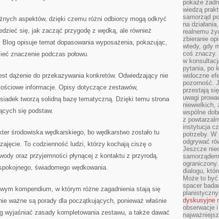
pokaże żadna
wiedzą prakt
samorząd pot
żnych aspektów, dzięki czemu różni odbiorcy mogą odkryć
na działania
edzieć się, jak zacząć przygodę z wędką, ale również
realnemu życ
zbieranie op
 Blog opisuje temat dopasowania wyposażenia, pokazując,
wtedy, gdy m
coś znaczy. 
ieć znaczenie podczas połowu.
w konsultacj
pytania, po 
st dążenie do przekazywania konkretów. Odwiedzający nie
widoczne efe
pozorność. J
wartościowe informacje. Opisy dotyczące zestawów,
przestają si
uwagi prowa
siadek tworzą solidną bazę tematyczną. Dzięki temu strona
niewielkich,
ących się podstaw.
wspólne dobro
z powtarzaln
instytucja c
ter środowiska wędkarskiego, bo wędkarstwo zostało tu
potrzeby. W 
odgrywać ró
zajęcie. To codzienność ludzi, którzy kochają ciszę o
Jeszcze nie
wody oraz przyjemności płynącej z kontaktu z przyrodą.
samorządem 
ograniczony.
 spokojnego, świadomego wędkowania.
dialogu, któr
Może to być 
spacer badaw
owym kompendium, w którym różne zagadnienia stają się
planistyczny
dyskusyjne
n
nie ważne są porady dla początkujących, ponieważ właśnie
obserwacje i
og wyjaśniać zasady kompletowania zestawu, a także dawać
najważniejsz