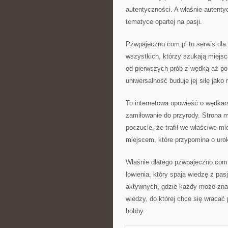
autentyczności. A właśnie autenty
tematyce opartej na pasji.
Pzwpajeczno.com.pl to serwis dla 
wszystkich, którzy szukają miejsca
od pierwszych prób z wędką aż po
uniwersalność buduje jej siłę jak
To internetowa opowieść o wędkars
zamiłowanie do przyrody. Strona m
poczucie, że trafił we właściwe m
miejscem, które przypomina o uro
Właśnie dlatego pzwpajeczno.com.p
łowienia, który spaja wiedzę z pas
aktywnych, gdzie każdy może zna
wiedzy, do której chce się wracać 
hobby.