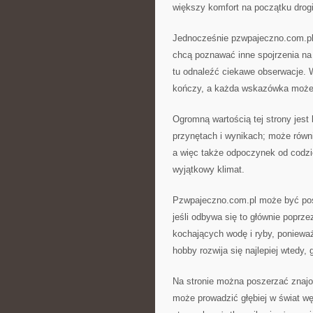
większy komfort na początku drogi
Jednocześnie pzwpajeczno.com.pl 
chcą poznawać inne spojrzenia na
tu odnaleźć ciekawe obserwacje. W
kończy, a każda wskazówka może 
Ogromną wartością tej strony jest
przynętach i wynikach; może równ
a więc także odpoczynek od codzi
wyjątkowy klimat.
Pzwpajeczno.com.pl może być post
jeśli odbywa się to głównie poprz
kochających wodę i ryby, ponieważ
hobby rozwija się najlepiej wtedy, 
Na stronie można poszerzać znaj
może prowadzić głębiej w świat wę