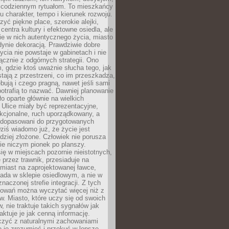
 codziennym rytuałom. To mieszkańcy
u charakter, tempo i kierunek rozwoju.
yć piękne place, szerokie alejki,
entra kultury i efektowne osiedla, ale
nie w nich autentycznego życia, miasto
edynie dekoracją. Prawdziwie dobre
ycia nie powstaje w gabinetach i nie
łącznie z odgórnych strategii. Ono
, gdzie ktoś uważnie słucha tego, jak
stają z przestrzeni, co im przeszkadza,
bują i czego pragną, nawet jeśli sami
otrafią to nazwać. Dawniej planowanie
o oparte głównie na wielkich
 Ulice miały być reprezentacyjne,
nkcjonalne, ruch uporządkowany, a
dopasowani do przygotowanych
ziś wiadomo już, że życie jest
dziej złożone. Człowiek nie porusza
ie niczym pionek po planszy.
ię w miejscach pozornie nieistotnych,
 przez trawnik, przesiaduje na
miast na zaprojektowanej ławce,
ada w sklepie osiedlowym, a nie w
znaczonej strefie integracji. Z tych
owań można wyczytać więcej niż z
ów. Miasto, które uczy się od swoich
 nie traktuje takich sygnałów jak
aktuje je jak cenną informację.
czyć z naturalnymi zachowaniami
je je zrozumieć i przekuć w lepsze