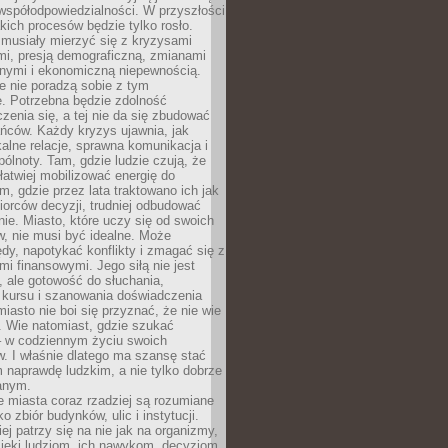
współodpowiedzialności. W przyszłości
kich procesów będzie tylko rosło.
 musiały mierzyć się z kryzysami
mi, presją demograficzną, zmianami
znymi i ekonomiczną niepewnością.
e nie poradzą sobie z tym
e. Potrzebna będzie zdolność
zenia się, a tej nie da się zbudować
ńców. Każdy kryzys ujawnia, jak
alne relacje, sprawna komunikacja i
ólnoty. Tam, gdzie ludzie czują, że
łatwiej mobilizować energię do
am, gdzie przez lata traktowano ich jak
iorców decyzji, trudniej odbudować
e. Miasto, które uczy się od swoich
, nie musi być idealne. Może
ędy, napotykać konflikty i zmagać się z
mi finansowymi. Jego siłą nie jest
 ale gotowość do słuchania,
 kursu i szanowania doświadczenia
miasto nie boi się przyznać, że nie wie
. Wie natomiast, gdzie szukać
– w codziennym życiu swoich
. I właśnie dlatego ma szansę stać
 naprawdę ludzkim, a nie tylko dobrze
anym.
 miasta coraz rzadziej są rozumiane
o zbiór budynków, ulic i instytucji.
ej patrzy się na nie jak na organizmy,
zięki ludziom, ich nawykom, decyzjom,