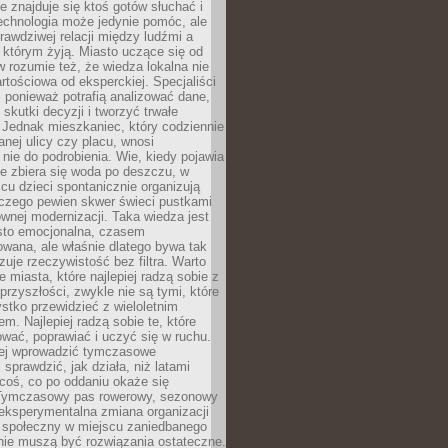
ie znajduje się ktoś gotów słuchać i
echnologia może jedynie pomóc, ale
prawdziwej relacji między ludźmi a
którym żyją. Miasto uczące się od
rozumie też, że wiedza lokalna nie
artościowa od eksperckiej. Specjaliści
, ponieważ potrafią analizować dane,
skutki decyzji i tworzyć trwałe
 Jednak mieszkaniec, który codziennie
anej ulicy czy placu, wnosi
nie do podrobienia. Wie, kiedy pojawia
zie zbiera się woda po deszczu, w
cu dzieci spontanicznie organizują
aczego pewien skwer świeci pustkami
nej modernizacji. Taka wiedza jest
sto emocjonalna, czasem
wana, ale właśnie dlatego bywa tak
uje rzeczywistość bez filtra. Warto
 miasta, które najlepiej radzą sobie z
rzyszłości, zwykle nie są tymi, które
stko przewidzieć z wieloletnim
m. Najlepiej radzą sobie te, które
tować, poprawiać i uczyć się w ruchu.
ej wprowadzić tymczasowe
 sprawdzić, jak działa, niż latami
coś, co po oddaniu okaże się
. Tymczasowy pas rowerowy, sezonowy
eksperymentalna zmiana organizacji
d społeczny w miejscu zaniedbanego
nie muszą być rozwiązania ostateczne.