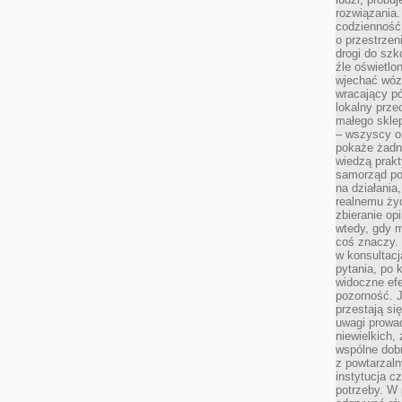
rozwiązania.
codzienność,
o przestrzen
drogi do szko
źle oświetlo
wjechać wóz
wracający p
lokalny prze
małego sklep
– wszyscy on
pokaże żadna
wiedzą prakt
samorząd pot
na działania
realnemu życ
zbieranie op
wtedy, gdy m
coś znaczy. 
w konsultacj
pytania, po 
widoczne efe
pozorność. J
przestają si
uwagi prowa
niewielkich,
wspólne dobro
z powtarzaln
instytucja c
potrzeby. W 