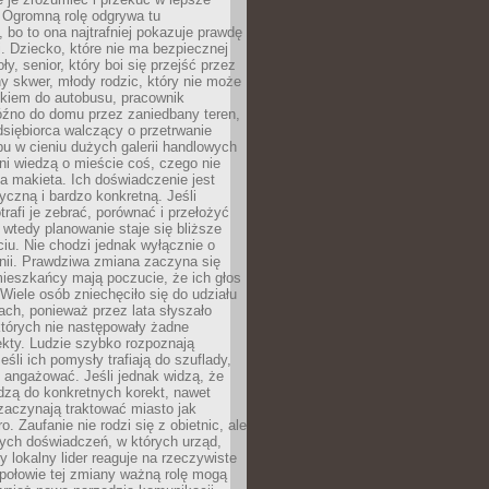
 Ogromną rolę odgrywa tu
 bo to ona najtrafniej pokazuje prawdę
i. Dziecko, które nie ma bezpiecznej
ły, senior, który boi się przejść przez
ny skwer, młody rodzic, który nie może
kiem do autobusu, pracownik
óźno do domu przez zaniedbany teren,
dsiębiorca walczący o przetrwanie
u w cieniu dużych galerii handlowych
i wiedzą o mieście coś, czego nie
 makieta. Ich doświadczenie jest
yczną i bardzo konkretną. Jeśli
rafi je zebrać, porównać i przełożyć
, wtedy planowanie staje się bliższe
iu. Nie chodzi jednak wyłącznie o
inii. Prawdziwa zmiana zaczyna się
ieszkańcy mają poczucie, że ich głos
Wiele osób zniechęciło się do udziału
ach, ponieważ przez lata słyszało
których nie następowały żadne
kty. Ludzie szybko rozpoznają
eśli ich pomysły trafiają do szuflady,
ę angażować. Jeśli jednak widzą, że
dzą do konkretnych korekt, nawet
 zaczynają traktować miasto jak
. Zaufanie nie rodzi się z obietnic, ale
ych doświadczeń, w których urząd,
zy lokalny lider reaguje na rzeczywiste
połowie tej zmiany ważną rolę mogą