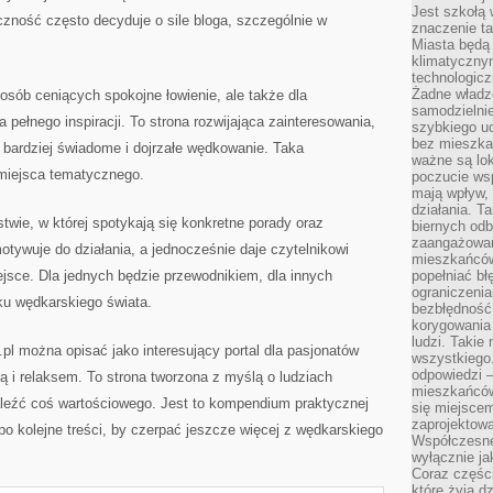
Jest szkołą 
czność często decyduje o sile bloga, szczególnie w
znaczenie ta
Miasta będą
klimatyczny
technologic
Żadne władz
osób ceniących spokojne łowienie, ale także dla
samodzielni
 pełnego inspiracji. To strona rozwijająca zainteresowania,
szybkiego uc
bez mieszka
 bardziej świadome i dojrzałe wędkowanie. Taka
ważne są lok
o miejsca tematycznego.
poczucie wsp
mają wpływ, 
działania. T
twie, w której spotykają się konkretne porady oraz
biernych odb
zaangażowani
otywuje do działania, a jednocześnie daje czytelnikowi
mieszkańców
iejsce. Dla jednych będzie przewodnikiem, dla innych
popełniać bł
ograniczenia
ku wędkarskiego świata.
bezbłędność,
korygowania
ludzi. Takie 
l można opisać jako interesujący portal dla pasjonatów
wszystkiego
odpowiedzi 
ją i relaksem. To strona tworzona z myślą o ludziach
mieszkańców
leźć coś wartościowego. Jest to kompendium praktycznej
się miejscem
zaprojektow
po kolejne treści, by czerpać jeszcze więcej z wędkarskiego
Współczesne
wyłącznie jak
Coraz części
które żyją d