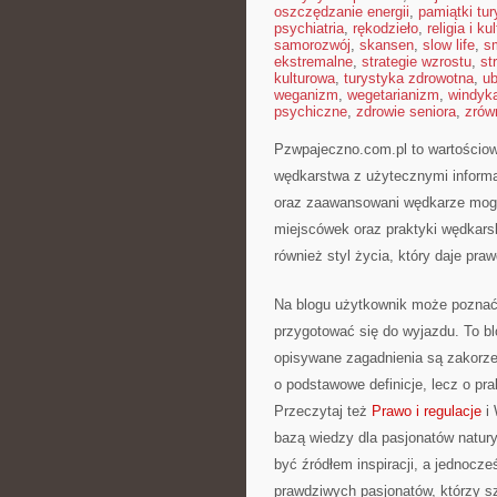
oszczędzanie energii
,
pamiątki tu
psychiatria
,
rękodzieło
,
religia i ku
samorozwój
,
skansen
,
slow life
,
s
ekstremalne
,
strategie wzrostu
,
st
kulturowa
,
turystyka zdrowotna
,
ub
weganizm
,
wegetarianizm
,
windyk
psychiczne
,
zdrowie seniora
,
zrów
Pzwpajeczno.com.pl to wartościow
wędkarstwa z użytecznymi informac
oraz zaawansowani wędkarze mogą
miejscówek oraz praktyki wędkarsk
również styl życia, który daje pra
Na blogu użytkownik może poznać ró
przygotować się do wyjazdu. To bl
opisywane zagadnienia są zakorze
o podstawowe definicje, lecz o pr
Przeczytaj też
Prawo i regulacje
i 
bazą wiedzy dla pasjonatów natury
być źródłem inspiracji, a jednocz
prawdziwych pasjonatów, którzy sz