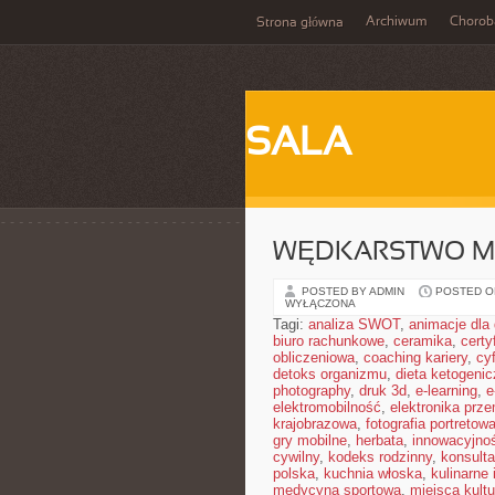
Archiwum
Chorob
Strona główna
SALA
WĘDKARSTWO M
POSTED BY ADMIN
POSTED ON
WYŁĄCZONA
Tagi:
analiza SWOT
,
animacje dla 
biuro rachunkowe
,
ceramika
,
cert
obliczeniowa
,
coaching kariery
,
cy
detoks organizmu
,
dieta ketogeni
photography
,
druk 3d
,
e-learning
,
e
elektromobilność
,
elektronika prz
krajobrazowa
,
fotografia portretow
gry mobilne
,
herbata
,
innowacyjno
cywilny
,
kodeks rodzinny
,
konsulta
polska
,
kuchnia włoska
,
kulinarne 
medycyna sportowa
,
miejsca kultu