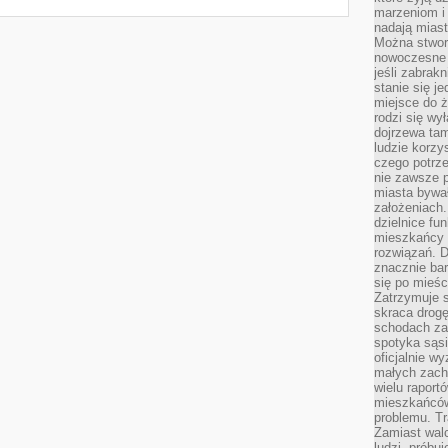
marzeniom i
nadają miast
Można stworz
nowoczesne c
jeśli zabrak
stanie się j
miejsce do ż
rodzi się wy
dojrzewa tam
ludzie korzy
czego potrze
nie zawsze p
miasta bywał
założeniach.
dzielnice fu
mieszkańcy 
rozwiązań. D
znacznie bar
się po mieśc
Zatrzymuje s
skraca drogę
schodach za
spotyka sąsi
oficjalnie wy
małych zach
wielu raport
mieszkańców,
problemu. Tr
Zamiast wal
ludzi, próbu