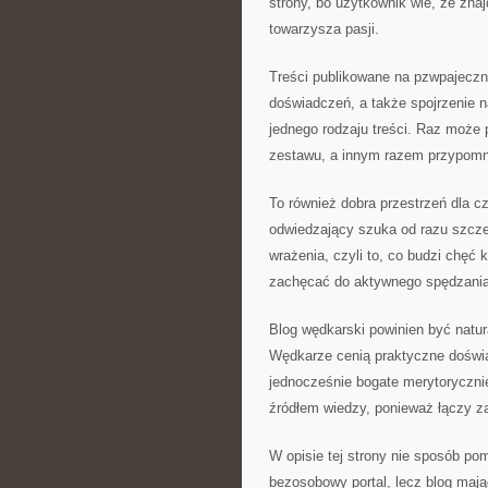
strony, bo użytkownik wie, że zna
towarzysza pasji.
Treści publikowane na pzwpajeczn
doświadczeń, a także spojrzenie n
jednego rodzaju treści. Raz może
zestawu, a innym razem przypomni
To również dobra przestrzeń dla 
odwiedzający szuka od razu szcz
wrażenia, czyli to, co budzi chęć
zachęcać do aktywnego spędzania
Blog wędkarski powinien być natur
Wędkarze cenią praktyczne doświad
jednocześnie bogate merytoryczni
źródłem wiedzy, ponieważ łączy 
W opisie tej strony nie sposób pom
bezosobowy portal, lecz blog mają