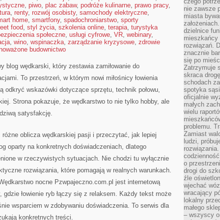
czego potrze
rystyczne
,
piwo
,
plac zabaw
,
podróże kulinarne
,
prawo pracy
,
nie zawsze p
ltura
,
renty
,
rozwój osobisty
,
samochody elektryczne
,
miasta bywał
mart home
,
smartfony
,
spadochroniarstwo
,
sporty
założeniach.
reet food
,
styl życia
,
szkolenia online
,
terapia
,
turystyka
dzielnice fu
ezpieczenia społeczne
,
usługi cyfrowe
,
VR
,
webinary
,
mieszkańcy 
acja
,
wino
,
wspinaczka
,
zarządzanie kryzysowe
,
zdrowie
rozwiązań. D
noważone budownictwo
znacznie bar
się po mieśc
y blog wędkarski, który zestawia zamiłowanie do
Zatrzymuje s
skraca drogę
jami. To przestrzeń, w którym nowi miłośnicy łowienia
schodach za
 odkryć wskazówki dotyczące sprzętu, technik połowu,
spotyka sąsi
oficjalnie wy
iej. Strona pokazuje, że wędkarstwo to nie tylko hobby, ale
małych zach
wielu raport
wdziwą satysfakcję.
mieszkańców,
problemu. Tr
Zamiast wal
żne oblicza wędkarskiej pasji i przeczytać, jak lepiej
ludzi, próbu
og oparty na konkretnych doświadczeniach, dlatego
rozwiązania.
codzienność,
nione w rzeczywistych sytuacjach. Nie chodzi tu wyłącznie
o przestrzen
aktyczne rozwiązania, które pomagają w realnych warunkach.
drogi do szko
źle oświetlo
Wędkarstwo nocne Pzwpajeczno.com.pl jest internetową
wjechać wóz
wracający p
, gdzie łowienie ryb łączy się z relaksem. Każdy tekst może
lokalny prze
eśnie wsparciem w zdobywaniu doświadczenia. To serwis dla
małego sklep
– wszyscy on
ukają konkretnych treści.