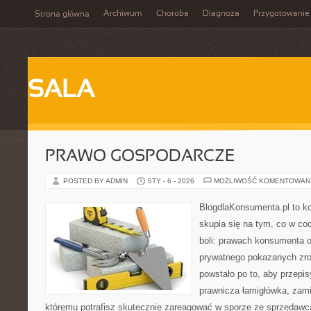
Archiwum
Choroba
Diagnoza
Przygotowanie
Strona główna
SALA
PRAWO GOSPODARCZE
POSTED BY ADMIN
STY - 6 - 2026
MOŻLIWOŚĆ KOMENTOWAN
BlogdlaKonsumenta.pl to kon
skupia się na tym, co w co
boli: prawach konsumenta o
prywatnego pokazanych zro
powstało po to, aby przepis
prawnicza łamigłówka, zamie
któremu potrafisz skutecznie zareagować w sporze ze sprzedawcą