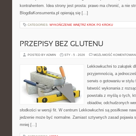
kontrahentem. Idea strony jest prosta: prawo ma chronić, a nie st
BlogdlaKonsumenta.pl opierają się […]
CATEGORIES:
WYKOŃCZENIE WNĘTRZ KROK PO KROKU
PRZEPISY BEZ GLUTENU
POSTED BY ADMIN
STY - 5 - 2026
MOŻLIWOŚĆ KOMENTOWAN
Lekkowkuchni to zakątek dl
przyjemnością, a jednocześ
serwis o gotowaniu w stylu f
łatwość wykonania z rozsąd
powstała z myślą o tych, kt
obiadów, odchudzonych wers
słodkości w wersji fit. W centrum Lekkowkuchni są posiłkowe naw
jedzenie może być normalne. Zamiast sztywnych zasad pojawia si
mniej […]