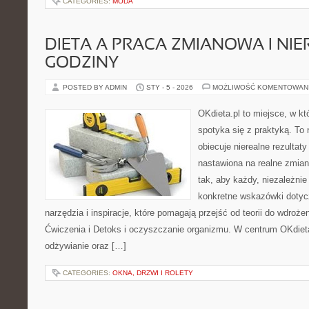
CATEGORIES:
MODA
DIETA A PRACA ZMIANOWA I NI
GODZINY
POSTED BY ADMIN
STY - 5 - 2026
MOŻLIWOŚĆ KOMENTOWAN
OKdieta.pl to miejsce, w 
spotyka się z praktyką. To n
obiecuje nierealne rezultaty
nastawiona na realne zmian
tak, aby każdy, niezależnie
konkretne wskazówki dotycz
narzędzia i inspiracje, które pomagają przejść od teorii do wdroże
Ćwiczenia i Detoks i oczyszczanie organizmu. W centrum OKdieta.
odżywianie oraz […]
CATEGORIES:
OKNA, DRZWI I ROLETY