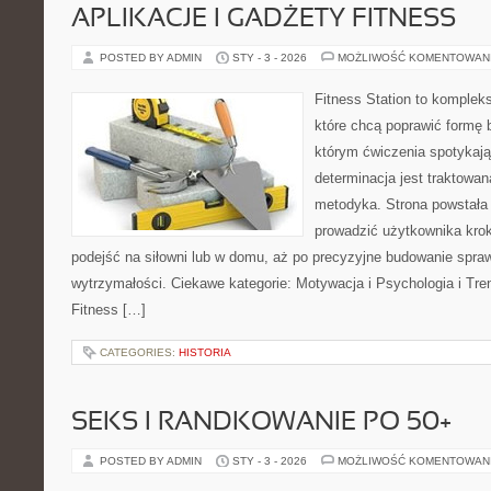
APLIKACJE I GADŻETY FITNESS
POSTED BY ADMIN
STY - 3 - 2026
MOŻLIWOŚĆ KOMENTOWAN
Fitness Station to komplek
które chcą poprawić formę 
którym ćwiczenia spotykają
determinacja jest traktowa
metodyka. Strona powstała
prowadzić użytkownika krok
podejść na siłowni lub w domu, aż po precyzyjne budowanie spraw
wytrzymałości. Ciekawe kategorie: Motywacja i Psychologia i Tr
Fitness […]
CATEGORIES:
HISTORIA
SEKS I RANDKOWANIE PO 50+
POSTED BY ADMIN
STY - 3 - 2026
MOŻLIWOŚĆ KOMENTOWAN