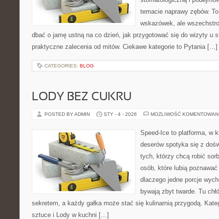
temacie naprawy zębów. To n
wskazówek, ale wszechstro
dbać o jamę ustną na co dzień, jak przygotować się do wizyty u s
praktyczne zalecenia od mitów. Ciekawe kategorie to Pytania […]
CATEGORIES:
BLOG
LODY BEZ CUKRU
POSTED BY ADMIN
STY - 4 - 2026
MOŻLIWOŚĆ KOMENTOWAN
Speed-Ice to platforma, w 
deserów spotyka się z dośw
tych, którzy chcą robić sor
osób, które lubią poznawać
dlaczego jedne porcje wych
bywają zbyt twarde. Tu chłó
sekretem, a każdy gałka może stać się kulinarnią przygodą. Kate
sztuce i Lody w kuchni […]