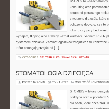
RSGN.pl to wszechstronny s
konsulting oraz pomnażanie
estate od pierwszego kroku 
stworzone dla osób, które
policzone decyzje: czy to 
lokum, czy przy budowaniu 
wynajem, flipping albo stabilny wzrost wartości. Sednem RSGN.pl
systemem działania. Zamiast ogólników znajdziesz tu konkretne kr
które pomagają przejść od […]
CATEGORIES:
BIŻUTERIA LUKSUSOWA I EKSKLUZYWNA
STOMATOLOGIA DZIECIĘCA
POSTED BY ADMIN
STY - 4 - 2026
MOŻLIWOŚĆ KOMENTOWAN
STOMBIS – lekarz dentysta
praktyce oraz w poradach S
dla osób, które chcą zrozum
stomatologiczną i podejmo