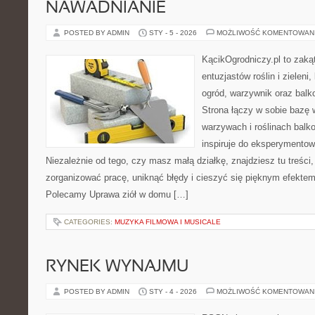
NAWADNIANIE
POSTED BY ADMIN
STY - 5 - 2026
MOŻLIWOŚĆ KOMENTOWAN
KącikOgrodniczy.pl to zaką
entuzjastów roślin i zieleni
ogród, warzywnik oraz balk
Strona łączy w sobie bazę 
warzywach i roślinach balk
inspiruje do eksperymentow
Niezależnie od tego, czy masz małą działkę, znajdziesz tu treści
zorganizować pracę, uniknąć błędy i cieszyć się pięknym efekte
Polecamy Uprawa ziół w domu […]
CATEGORIES:
MUZYKA FILMOWA I MUSICALE
RYNEK WYNAJMU
POSTED BY ADMIN
STY - 4 - 2026
MOŻLIWOŚĆ KOMENTOWAN