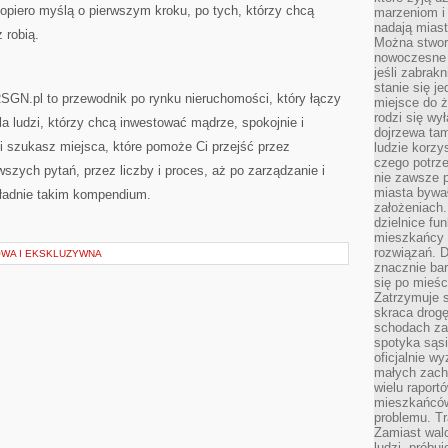
dopiero myślą o pierwszym kroku, po tych, którzy chcą
marzeniom i
nadają miast
 robią.
Można stworz
nowoczesne c
jeśli zabrak
stanie się j
GN.pl to przewodnik po rynku nieruchomości, który łączy
miejsce do ż
rodzi się wy
la ludzi, którzy chcą inwestować mądrze, spokojnie i
dojrzewa tam
śli szukasz miejsca, które pomoże Ci przejść przez
ludzie korzy
czego potrze
szych pytań, przez liczby i proces, aż po zarządzanie i
nie zawsze p
miasta bywał
kładnie takim kompendium.
założeniach.
dzielnice fu
mieszkańcy 
rozwiązań. D
OWA I EKSKLUZYWNA
znacznie bar
się po mieśc
Zatrzymuje s
skraca drogę
schodach za
spotyka sąsi
oficjalnie wy
małych zach
wielu raport
mieszkańców,
problemu. Tr
Zamiast wal
ludzi, próbu