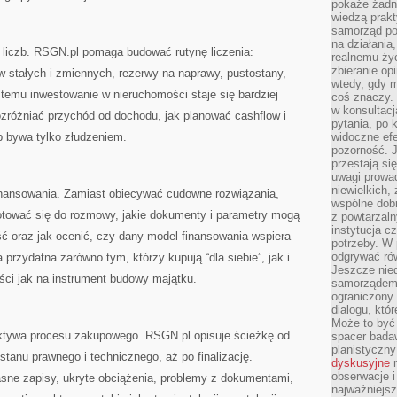
pokaże żadna
wiedzą prakt
samorząd pot
na działania
o liczb. RSGN.pl pomaga budować rutynę liczenia:
realnemu życ
zbieranie op
w stałych i zmiennych, rezerwy na naprawy, pustostany,
wtedy, gdy m
 temu inwestowanie w nieruchomości staje się bardziej
coś znaczy. 
w konsultacj
ozróżniać przychód od dochodu, jak planować cashflow i
pytania, po 
b bywa tylko złudzeniem.
widoczne efe
pozorność. J
przestają si
uwagi prowa
niewielkich,
inansowania. Zamiast obiecywać cudowne rozwiązania,
wspólne dobro
gotować się do rozmowy, jakie dokumenty i parametry mogą
z powtarzaln
instytucja c
ść oraz jak ocenić, czy dany model finansowania wspiera
potrzeby. W 
odgrywać ró
a przydatna zarówno tym, którzy kupują “dla siebie”, jak i
Jeszcze nie
ci jak na instrument budowy majątku.
samorządem 
ograniczony.
dialogu, któr
Może to być 
ektywa procesu zakupowego. RSGN.pl opisuje ścieżkę od
spacer badaw
planistyczny
ę stanu prawnego i technicznego, aż po finalizację.
dyskusyjne
n
obserwacje i
sne zapisy, ukryte obciążenia, problemy z dokumentami,
najważniejsz