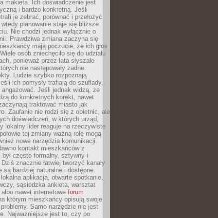
 makieta. Ich doświadczenie jest
yczną i bardzo konkretną. Jeśli
rafi je zebrać, porównać i przełożyć
, wtedy planowanie staje się bliższe
iu. Nie chodzi jednak wyłącznie o
inii. Prawdziwa zmiana zaczyna się
ieszkańcy mają poczucie, że ich głos
Wiele osób zniechęciło się do udziału
ach, ponieważ przez lata słyszało
których nie następowały żadne
kty. Ludzie szybko rozpoznają
eśli ich pomysły trafiają do szuflady,
ę angażować. Jeśli jednak widzą, że
dzą do konkretnych korekt, nawet
 zaczynają traktować miasto jak
. Zaufanie nie rodzi się z obietnic, ale
ych doświadczeń, w których urząd,
zy lokalny lider reaguje na rzeczywiste
połowie tej zmiany ważną rolę mogą
wnież nowe narzędzia komunikacji.
dawno kontakt mieszkańców z
był często formalny, sztywny i
 Dziś znacznie łatwiej tworzyć kanały
e są bardziej naturalne i dostępne.
lokalna aplikacja, otwarte spotkanie,
czy, sąsiedzka ankieta, warsztat
 albo nawet internetowe
forum
a którym mieszkańcy opisują swoje
 problemy. Samo narzędzie nie jest
e. Najważniejsze jest to, czy po