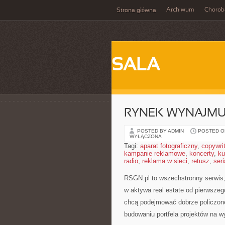
Archiwum
Chorob
Strona główna
SALA
RYNEK WYNAJM
POSTED BY ADMIN
POSTED ON
WYŁĄCZONA
Tagi:
aparat fotograficzny
,
copywri
kampanie reklamowe
,
koncerty
,
ku
radio
,
reklama w sieci
,
retusz
,
seri
RSGN.pl to wszechstronny serwis,
w aktywa real estate od pierwszego
chcą podejmować dobrze policzone
budowaniu portfela projektów na wy