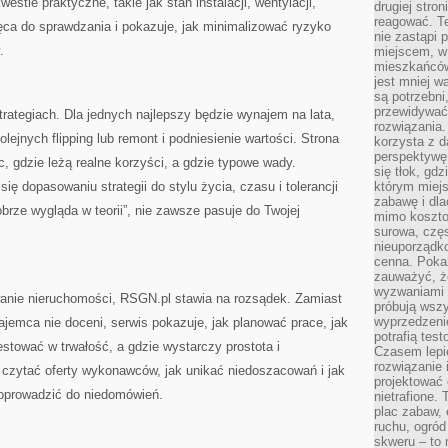
estie praktyczne, takie jak stan instalacji, wentylacji,
drugiej stron
reagować. T
ęca do sprawdzania i pokazuje, jak minimalizować ryzyko
nie zastąpi 
.
miejscem, w 
mieszkańców 
jest mniej w
są potrzebni
przewidywać 
rategiach. Dla jednych najlepszy będzie wynajem na lata,
rozwiązania.
olejnych flipping lub remont i podniesienie wartości. Strona
korzysta z d
perspektywę 
c, gdzie leżą realne korzyści, a gdzie typowe wady.
się tłok, gd
ę dopasowaniu strategii do stylu życia, czasu i tolerancji
którym miejs
zabawę i dl
obrze wygląda w teorii”, nie zawsze pasuje do Twojej
mimo kosztow
surowa, czę
nieuporządko
cenna. Pokaz
zauważyć, że
wyzwaniami p
owanie nieruchomości, RSGN.pl stawia na rozsądek. Zamiast
próbują wszy
wyprzedzenie
ajemca nie doceni, serwis pokazuje, jak planować prace, jak
potrafią tes
stować w trwałość, a gdzie wystarczy prostota i
Czasem lepi
rozwiązanie i
 czytać oferty wykonawców, jak unikać niedoszacowań i jak
projektować 
doprowadzić do niedomówień.
nietrafione
plac zabaw, 
ruchu, ogró
skweru – to 