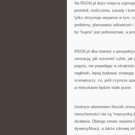
Na RSGN.pl dużo miejsca zajmuje
protokół, rozliczenia, zasady i ko
tylko otrzymuje wsparcie w tym, c
problemy, planowaniu odświeżeń i
bo “kupno” jest jednorazowe, a pr
RSGN.pl dba również o perspektyw
sensacją, jak rozumieć cykle, jak
popytu, nie popadając w skrajnośc
nagłówki, lepiej budować strategi
scenariuszy: co, jeśli czynsze spad
a mieszkanie będzie stało puste.
Istotnym elementem filozofii stro
nieruchomości nie są “maszynką do
działania. Dlatego serwis wspiera
dywersyfikacji, a także zdrowej s