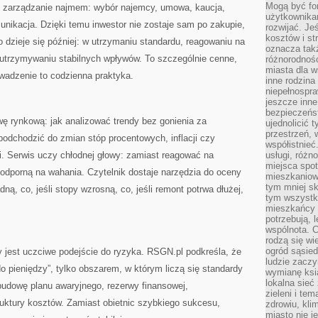
Mogą być fo
 zarządzanie najmem: wybór najemcy, umowa, kaucja,
użytkownikam
munikacja. Dzięki temu inwestor nie zostaje sam po zakupie,
rozwijać. Je
kosztów i st
o dzieje się później: w utrzymaniu standardu, reagowaniu na
oznacza tak
 utrzymywaniu stabilnych wpływów. To szczególnie cenne,
różnorodnośc
miasta dla w
owadzenie to codzienna praktyka.
inne rodzina
niepełnospra
jeszcze inne
bezpieczeńst
ę rynkową: jak analizować trendy bez gonienia za
ujednolicić t
przestrzeń, 
 podchodzić do zmian stóp procentowych, inflacji czy
współistnieć
i. Serwis uczy chłodnej głowy: zamiast reagować na
usługi, różn
miejsca spot
ę odporną na wahania. Czytelnik dostaje narzędzia do oceny
mieszkaniow
tym mniej sk
ną, co, jeśli stopy wzrosną, co, jeśli remont potrwa dłużej,
tym wszystki
mieszkańcy u
potrzebują, 
wspólnota. C
rodzą się wi
ogród sąsied
ny jest uczciwe podejście do ryzyka. RSGN.pl podkreśla, że
ludzie zaczy
 pieniędzy”, tylko obszarem, w którym liczą się standardy
wymianę ksi
lokalna sieć
 budowę planu awaryjnego, rezerwy finansowej,
zieleni i te
truktury kosztów. Zamiast obietnic szybkiego sukcesu,
zdrowiu, kli
miasto nie j