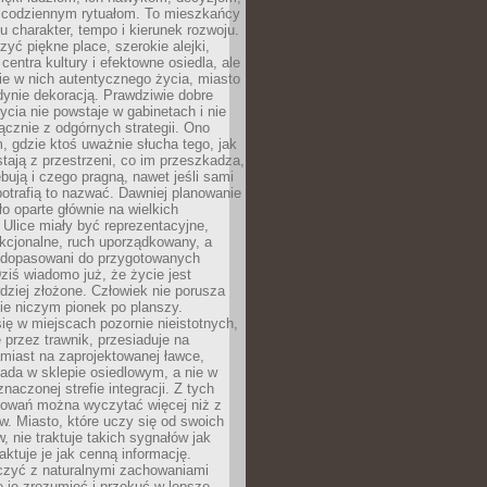
 codziennym rytuałom. To mieszkańcy
u charakter, tempo i kierunek rozwoju.
yć piękne place, szerokie alejki,
entra kultury i efektowne osiedla, ale
nie w nich autentycznego życia, miasto
edynie dekoracją. Prawdziwie dobre
ycia nie powstaje w gabinetach i nie
łącznie z odgórnych strategii. Ono
, gdzie ktoś uważnie słucha tego, jak
stają z przestrzeni, co im przeszkadza,
bują i czego pragną, nawet jeśli sami
otrafią to nazwać. Dawniej planowanie
o oparte głównie na wielkich
 Ulice miały być reprezentacyjne,
nkcjonalne, ruch uporządkowany, a
dopasowani do przygotowanych
ziś wiadomo już, że życie jest
dziej złożone. Człowiek nie porusza
ie niczym pionek po planszy.
ię w miejscach pozornie nieistotnych,
 przez trawnik, przesiaduje na
miast na zaprojektowanej ławce,
ada w sklepie osiedlowym, a nie w
znaczonej strefie integracji. Z tych
owań można wyczytać więcej niż z
ów. Miasto, które uczy się od swoich
 nie traktuje takich sygnałów jak
aktuje je jak cenną informację.
czyć z naturalnymi zachowaniami
je je zrozumieć i przekuć w lepsze