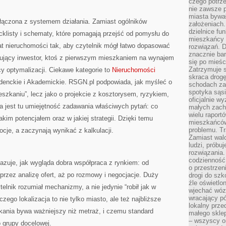
czego potrze
nie zawsze p
miasta bywał
łączona z systemem działania. Zamiast ogólników
założeniach.
dzielnice fu
ecklisty i schematy, które pomagają przejść od pomysłu do
mieszkańcy 
at nieruchomości tak, aby czytelnik mógł łatwo dopasować
rozwiązań. D
znacznie bar
tkujący inwestor, ktoś z pierwszym mieszkaniem na wynajem
się po mieśc
Zatrzymuje s
y optymalizacji. Ciekawe kategorie to
Nieruchomości
skraca drogę
denckie i Akademickie. RSGN.pl podpowiada, jak myśleć o
schodach za
spotyka sąsi
eszkaniu”, lecz jako o projekcie z kosztorysem, ryzykiem,
oficjalnie wy
jest tu umiejętność zadawania właściwych pytań: co
małych zach
wielu raport
akim potencjałem oraz w jakiej strategii. Dzięki temu
mieszkańców,
problemu. Tr
ocje, a zaczynają wynikać z kalkulacji.
Zamiast wal
ludzi, próbu
rozwiązania.
codzienność,
azuje, jak wygląda dobra współpraca z rynkiem: od
o przestrzen
 przez analizę ofert, aż po rozmowy i negocjacje. Duży
drogi do szko
źle oświetlo
telnik rozumiał mechanizmy, a nie jedynie “robił jak w
wjechać wóz
wracający p
zego lokalizacja to nie tylko miasto, ale też najbliższe
lokalny prze
kania bywa ważniejszy niż metraż, i czemu standard
małego sklep
– wszyscy on
 grupy docelowej.