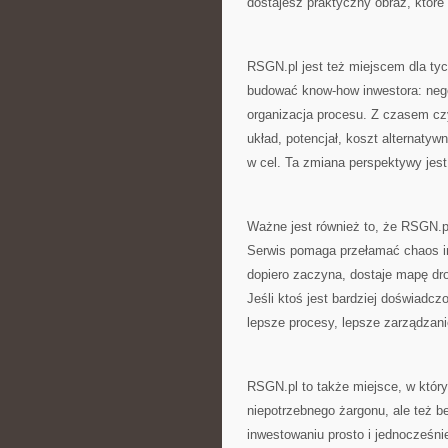
dostajesz praktyczny obraz, które
RSGN.pl jest też miejscem dla tych
budować know-how inwestora: negoc
organizacja procesu. Z czasem czyt
układ, potencjał, koszt alternatyw
w cel. Ta zmiana perspektywy jest 
Ważne jest również to, że RSGN.pl
Serwis pomaga przełamać chaos inf
dopiero zaczyna, dostaje mapę dro
Jeśli ktoś jest bardziej doświadcz
lepsze procesy, lepsze zarządzani
RSGN.pl to także miejsce, w któ
niepotrzebnego żargonu, ale też b
inwestowaniu prosto i jednocześnie