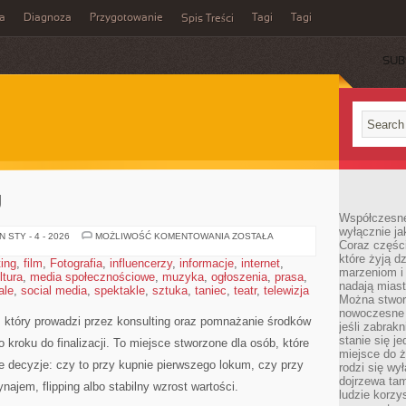
a
Diagnoza
Przygotowanie
Tagi
Tagi
Spis Treści
SUB
U
Współczesne
wyłącznie jak
RYNEK
 STY - 4 - 2026
MOŻLIWOŚĆ KOMENTOWANIA
ZOSTAŁA
Coraz części
WYNAJMU
które żyją d
ting
,
film
,
Fotografia
,
influencerzy
,
informacje
,
internet
,
marzeniom i
ltura
,
media społecznościowe
,
muzyka
,
ogłoszenia
,
prasa
,
nadają miast
ale
,
social media
,
spektakle
,
sztuka
,
taniec
,
teatr
,
telewizja
Można stworz
nowoczesne c
 który prowadzi przez konsulting oraz pomnażanie środków
jeśli zabrak
stanie się j
 kroku do finalizacji. To miejsce stworzone dla osób, które
miejsce do ż
 decyzje: czy to przy kupnie pierwszego lokum, czy przy
rodzi się wy
dojrzewa tam
najem, flipping albo stabilny wzrost wartości.
ludzie korzy