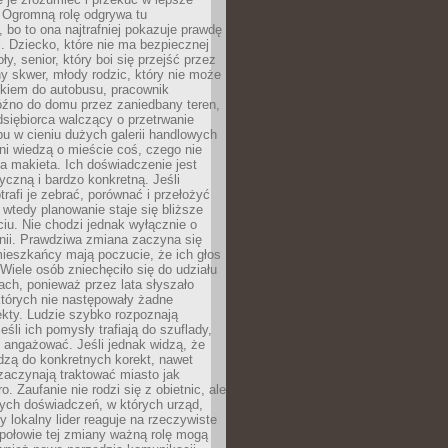
 Ogromną rolę odgrywa tu
 bo to ona najtrafniej pokazuje prawdę
i. Dziecko, które nie ma bezpiecznej
ły, senior, który boi się przejść przez
ny skwer, młody rodzic, który nie może
kiem do autobusu, pracownik
óźno do domu przez zaniedbany teren,
dsiębiorca walczący o przetrwanie
u w cieniu dużych galerii handlowych
i wiedzą o mieście coś, czego nie
 makieta. Ich doświadczenie jest
yczną i bardzo konkretną. Jeśli
rafi je zebrać, porównać i przełożyć
, wtedy planowanie staje się bliższe
iu. Nie chodzi jednak wyłącznie o
inii. Prawdziwa zmiana zaczyna się
ieszkańcy mają poczucie, że ich głos
Wiele osób zniechęciło się do udziału
ach, ponieważ przez lata słyszało
których nie następowały żadne
kty. Ludzie szybko rozpoznają
eśli ich pomysły trafiają do szuflady,
ę angażować. Jeśli jednak widzą, że
dzą do konkretnych korekt, nawet
 zaczynają traktować miasto jak
. Zaufanie nie rodzi się z obietnic, ale
ych doświadczeń, w których urząd,
zy lokalny lider reaguje na rzeczywiste
połowie tej zmiany ważną rolę mogą