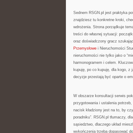
Sednem RSGN.pl jest praktyka po
znajdziesz tu konkretne kroki, ch
wdrożenia. Strona porządkuje tem
treści do własnej sytuacji: począ
oraz doświadczony gracz szukając
Przemysłowe
i Nieruchomości Stu
nieruchomości nie tylko jako o “mi
harmonogramem i celem. Kluczowa 
kupuję, po co kupuję, dla kogo, z j
decyzje przestają być oparte o em
W obszarze konsultacji serwis pok
przygotowania i ustalenia potrzeb,
nacisk kładziony jest na to, by czy
poradniku”. RSGN.pl tłumaczy, dlac
sąsiedztwo, dlaczego układ miesz
wykończenia trzeba dopasować do