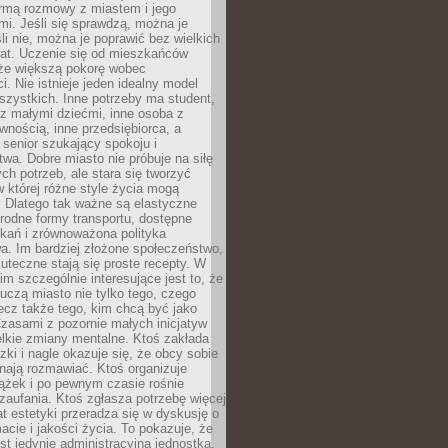
rmą rozmowy z miastem i jego
i. Jeśli się sprawdzą, można je
śli nie, można je poprawić bez wielkich
rat. Uczenie się od mieszkańców
że większą pokorę wobec
i. Nie istnieje jeden idealny model
szystkich. Inne potrzeby ma student,
 z małymi dziećmi, inne osoba z
wnością, inne przedsiębiorca, a
 senior szukający spokoju i
wa. Dobre miasto nie próbuje na siłę
ych potrzeb, ale stara się tworzyć
w której różne style życia mogą
. Dlatego tak ważne są elastyczne
orodne formy transportu, dostępne
kań i zrównoważona polityka
a. Im bardziej złożone społeczeństwo,
uteczne stają się proste recepty. W
m szczególnie interesujące jest to, że
czą miasto nie tylko tego, czego
lecz także tego, kim chcą być jako
zasami z pozornie małych inicjatyw
elkie zmiany mentalne. Ktoś zakłada
zki i nagle okazuje się, że obcy sobie
nają rozmawiać. Ktoś organizuje
ążek i po pewnym czasie rośnie
 zaufania. Ktoś zgłasza potrzebę więcej
mat estetyki przeradza się w dyskusję o
macie i jakości życia. To pokazuje, że
est jedynie administracyjną jednostką.