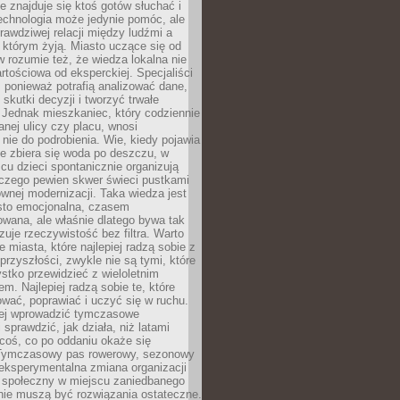
ie znajduje się ktoś gotów słuchać i
echnologia może jedynie pomóc, ale
prawdziwej relacji między ludźmi a
którym żyją. Miasto uczące się od
rozumie też, że wiedza lokalna nie
artościowa od eksperckiej. Specjaliści
, ponieważ potrafią analizować dane,
skutki decyzji i tworzyć trwałe
 Jednak mieszkaniec, który codziennie
anej ulicy czy placu, wnosi
nie do podrobienia. Wie, kiedy pojawia
zie zbiera się woda po deszczu, w
cu dzieci spontanicznie organizują
aczego pewien skwer świeci pustkami
nej modernizacji. Taka wiedza jest
sto emocjonalna, czasem
wana, ale właśnie dlatego bywa tak
uje rzeczywistość bez filtra. Warto
 miasta, które najlepiej radzą sobie z
rzyszłości, zwykle nie są tymi, które
stko przewidzieć z wieloletnim
m. Najlepiej radzą sobie te, które
tować, poprawiać i uczyć się w ruchu.
ej wprowadzić tymczasowe
 sprawdzić, jak działa, niż latami
coś, co po oddaniu okaże się
. Tymczasowy pas rowerowy, sezonowy
eksperymentalna zmiana organizacji
d społeczny w miejscu zaniedbanego
nie muszą być rozwiązania ostateczne.