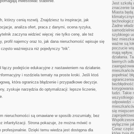
 pomagają inwestować stabilnie.
Jest szkołą 
znaczenie ta
Miasta będą
klimatyczny
, którzy cenią rozwój. Znajdziesz tu inspiracje, jak
technologic
Żadne władz
jacje, analiza ofert, praca z danymi, ocena ryzyka,
samodzielni
elnik zaczyna widzieć więcej: nie tylko cenę, ale też
szybkiego uc
bez mieszka
ny, profil najemcy oraz to, jak dana nieruchomość wpisuje się
ważne są lok
poczucie wsp
często ważniejsza niż pojedynczy “trik”.
mają wpływ, 
działania. T
biernych odb
zaangażowani
 łączy podejście edukacyjne z nastawieniem na działanie.
mieszkańców
ormacyjny i rozdziela tematy na proste kroki. Jeśli ktoś
popełniać bł
ograniczenia
gową, która ogranicza błądzenie i przypadkowe decyzje.
bezbłędność,
korygowania
ony, zyskuje narzędzia do optymalizacji: lepsze liczenie,
ludzi. Takie 
e.
wszystkiego
odpowiedzi 
mieszkańców
się miejscem
zaprojektow
rym nieruchomości są omawiane w sposób zrozumiały, bez
Współczesne
ez infantylizacji. Strona pokazuje, że można mówić o
wyłącznie jak
Coraz części
 profesjonalnie. Dzięki temu wiedza jest dostępna dla
które żyją d