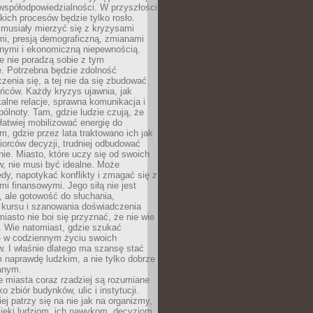
współodpowiedzialności. W przyszłości
kich procesów będzie tylko rosło.
 musiały mierzyć się z kryzysami
mi, presją demograficzną, zmianami
znymi i ekonomiczną niepewnością.
e nie poradzą sobie z tym
e. Potrzebna będzie zdolność
zenia się, a tej nie da się zbudować
ńców. Każdy kryzys ujawnia, jak
alne relacje, sprawna komunikacja i
ólnoty. Tam, gdzie ludzie czują, że
łatwiej mobilizować energię do
am, gdzie przez lata traktowano ich jak
iorców decyzji, trudniej odbudować
e. Miasto, które uczy się od swoich
, nie musi być idealne. Może
ędy, napotykać konflikty i zmagać się z
mi finansowymi. Jego siłą nie jest
 ale gotowość do słuchania,
 kursu i szanowania doświadczenia
miasto nie boi się przyznać, że nie wie
. Wie natomiast, gdzie szukać
– w codziennym życiu swoich
. I właśnie dlatego ma szansę stać
 naprawdę ludzkim, a nie tylko dobrze
anym.
 miasta coraz rzadziej są rozumiane
o zbiór budynków, ulic i instytucji.
ej patrzy się na nie jak na organizmy,
zięki ludziom, ich nawykom, decyzjom,