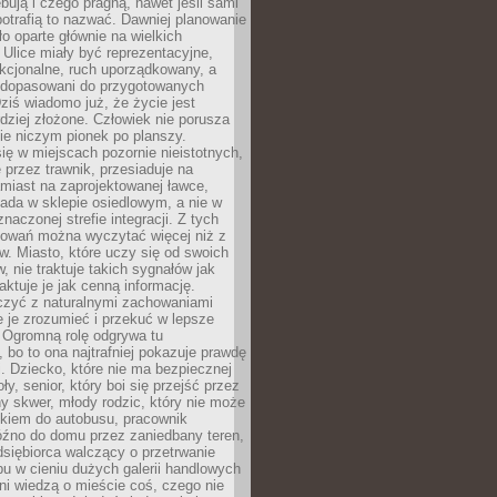
bują i czego pragną, nawet jeśli sami
otrafią to nazwać. Dawniej planowanie
o oparte głównie na wielkich
 Ulice miały być reprezentacyjne,
nkcjonalne, ruch uporządkowany, a
dopasowani do przygotowanych
ziś wiadomo już, że życie jest
dziej złożone. Człowiek nie porusza
ie niczym pionek po planszy.
ię w miejscach pozornie nieistotnych,
 przez trawnik, przesiaduje na
miast na zaprojektowanej ławce,
ada w sklepie osiedlowym, a nie w
znaczonej strefie integracji. Z tych
owań można wyczytać więcej niż z
ów. Miasto, które uczy się od swoich
 nie traktuje takich sygnałów jak
aktuje je jak cenną informację.
czyć z naturalnymi zachowaniami
je je zrozumieć i przekuć w lepsze
 Ogromną rolę odgrywa tu
 bo to ona najtrafniej pokazuje prawdę
i. Dziecko, które nie ma bezpiecznej
ły, senior, który boi się przejść przez
ny skwer, młody rodzic, który nie może
kiem do autobusu, pracownik
óźno do domu przez zaniedbany teren,
dsiębiorca walczący o przetrwanie
u w cieniu dużych galerii handlowych
i wiedzą o mieście coś, czego nie