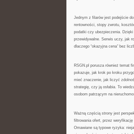
Jednym z filarów jest podejście d
rentowności, stopy zwrotu, kosztó
podatki czy ubezpieczenia. Dzięki
przewidywalne. Serwis uczy, jak r
dlaczego “okazyjna cena” bez licz
RSGN.pl porusza również temat f
pokazuje, jak krok po kroku przy
mieć znaczenie, jak liczyć zdolno
strategię, czy ją osłabia. To wiedz
osobom patrzącym na nieruchomoś
Ważną częścią strony jest persp
filtrowania ofert, przez weryfikacj
Omawiane są typowe ryzyka: nieja