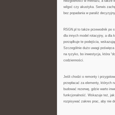
niezgodności w metrażu, a także kw
wilgoć czy akustyka. Serwis zach
bez popadania w paraliż decyzyjny
RSGN.pl to także przewodnik po st
dla innych model rotacyjny, a dla k
porządkuje te podejścia, wskazują
Szczególnie dużo uwagi poświęca si
na ryzyko, bo inwestycja, która “d
codzienności.
Jeśli chodzi o remonty i przygot
przepłacać za elementy, których n
budować rezerwę, gdzie warto inwe
funkcjonalność. Wskazuje też, jak
rozpisywać zakres prac, aby nie 