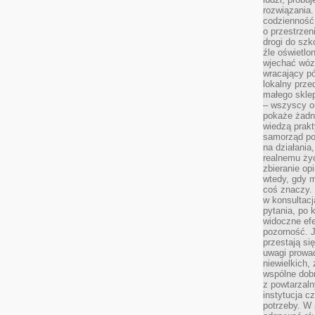
rozwiązania.
codzienność,
o przestrzen
drogi do szko
źle oświetlo
wjechać wóz
wracający p
lokalny prze
małego sklep
– wszyscy on
pokaże żadna
wiedzą prakt
samorząd pot
na działania
realnemu życ
zbieranie op
wtedy, gdy m
coś znaczy. 
w konsultacj
pytania, po 
widoczne efe
pozorność. J
przestają si
uwagi prowa
niewielkich,
wspólne dobro
z powtarzaln
instytucja c
potrzeby. W 