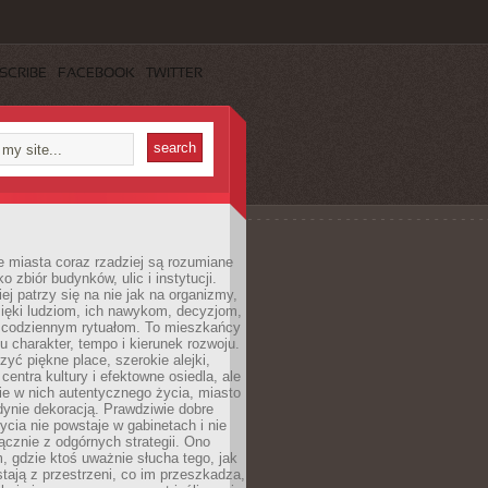
SCRIBE
FACEBOOK
TWITTER
 miasta coraz rzadziej są rozumiane
o zbiór budynków, ulic i instytucji.
ej patrzy się na nie jak na organizmy,
zięki ludziom, ich nawykom, decyzjom,
 codziennym rytuałom. To mieszkańcy
u charakter, tempo i kierunek rozwoju.
yć piękne place, szerokie alejki,
entra kultury i efektowne osiedla, ale
nie w nich autentycznego życia, miasto
edynie dekoracją. Prawdziwie dobre
ycia nie powstaje w gabinetach i nie
łącznie z odgórnych strategii. Ono
, gdzie ktoś uważnie słucha tego, jak
stają z przestrzeni, co im przeszkadza,