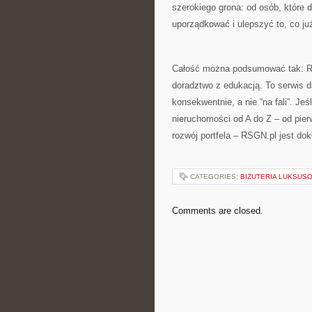
szerokiego grona: od osób, które 
uporządkować i ulepszyć to, co już
Całość można podsumować tak: RS
doradztwo z edukacją. To serwis d
konsekwentnie, a nie “na fali”. Je
nieruchomości od A do Z – od pierw
rozwój portfela – RSGN.pl jest do
CATEGORIES:
BIŻUTERIA LUKSUS
Comments are closed.