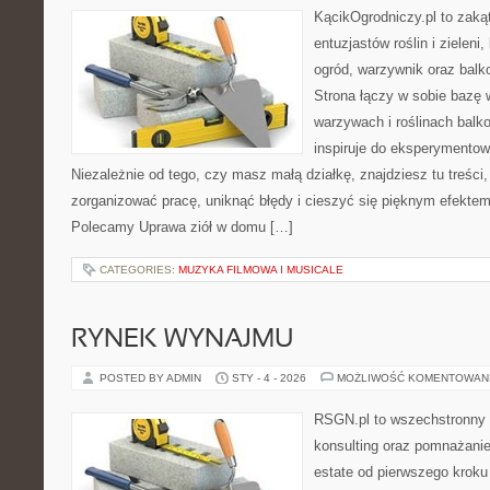
KącikOgrodniczy.pl to zaką
entuzjastów roślin i zieleni
ogród, warzywnik oraz balk
Strona łączy w sobie bazę 
warzywach i roślinach balk
inspiruje do eksperymentow
Niezależnie od tego, czy masz małą działkę, znajdziesz tu treści
zorganizować pracę, uniknąć błędy i cieszyć się pięknym efekte
Polecamy Uprawa ziół w domu […]
CATEGORIES:
MUZYKA FILMOWA I MUSICALE
RYNEK WYNAJMU
POSTED BY ADMIN
STY - 4 - 2026
MOŻLIWOŚĆ KOMENTOWAN
RSGN.pl to wszechstronny s
konsulting oraz pomnażanie
estate od pierwszego kroku 