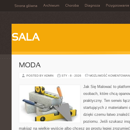
Archiwum
Choroba
Diagnoza
Przygotowanie
Strona główna
SALA
MODA
POSTED BY ADMIN
STY - 8 - 2026
MOŻLIWOŚĆ KOMENTOWAN
Jak Się Malować to platfor
osobach, które chcą opano
praktyczny. Ten serwis łąc
startujących z materiałami 
dzięki czemu łatwo znaleźć
poziomu. Jeśli szukasz insp
makijaż na wielkie wyjście albo chcesz po prostu lepiej zrozumieć