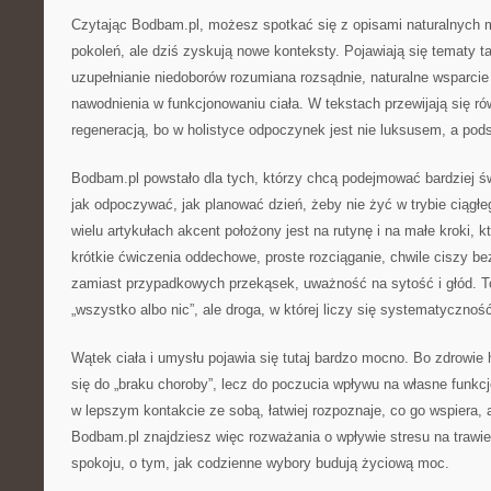
Czytając Bodbam.pl, możesz spotkać się z opisami naturalnych m
pokoleń, ale dziś zyskują nowe konteksty. Pojawiają się tematy ta
uzupełnianie niedoborów rozumiana rozsądnie, naturalne wsparcie 
nawodnienia w funkcjonowaniu ciała. W tekstach przewijają się ró
regeneracją, bo w holistyce odpoczynek jest nie luksusem, a po
Bodbam.pl powstało dla tych, którzy chcą podejmować bardziej ś
jak odpoczywać, jak planować dzień, żeby nie żyć w trybie ciągł
wielu artykułach akcent położony jest na rutynę i na małe kroki, k
krótkie ćwiczenia oddechowe, proste rozciąganie, chwile ciszy bez
zamiast przypadkowych przekąsek, uważność na sytość i głód. To
„wszystko albo nic”, ale droga, w której liczy się systematycznoś
Wątek ciała i umysłu pojawia się tutaj bardzo mocno. Bo zdrowie
się do „braku choroby”, lecz do poczucia wpływu na własne funkc
w lepszym kontakcie ze sobą, łatwiej rozpoznaje, co go wspiera, 
Bodbam.pl znajdziesz więc rozważania o wpływie stresu na trawieni
spokoju, o tym, jak codzienne wybory budują życiową moc.