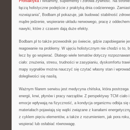
Profilaktyka
i Witaminy, suplementy i zdrowa żywnośc. Na stronie 
łączą holistyczne podejście z praktyką dnia codziennego. Zamia
rozwiązania”, Bodbam.pl pokazuje, jak budować stabilność zdrowo
mądre jedzenie, wspieranie układu nerwowego, pracę z oddechem 
nawyki, które z czasem dają duże efekty.
Bodbam.pl to także przewodnik po świecie, gdzie zapobieganie je
reagowanie na problemy. W ujęciu holistycznym nie chodzi o to,
lecz by go wspierać. Dlatego wiele tematów dotyczy rozpoznawan
ciało: znużenia, stresu, trudności w zasypianiu, dyskomfortu trawi
mapy sygnałów można nauczyć się czytać własny stan i wprowa
dolegliwości się nasilą.
Ważnym filarem serwisu jest medycyna chińska, która postrzega
energii, krwi, płynów i pracy narządów. Z perspektywy TCM ciało 
emocje wpływają na fizyczność, a kondycja organizmu odbija się
materiałach pojawiają się wątki związane z kanałami energetycznym
z cyklem pięciu elementów, a także z rozumieniem, jak pora roku, 
wspierać lub osłabiać równowagę.