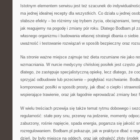
Istotnym elementem serwisu jest też szacunek do indywidualności
ma jednej idealnej recepty dla wszystkich. Co działa u jednej oso
słabsze efekty – bo różnimy się trybem życia, obciążeniami, te
jak reagujemy na pogodę i zmiany pór roku. Dlatego Bodbam.pl z
własnego organizmu i budowania własnej strategii dbania o siebie.
uważność i testowanie rozwiązań w sposób bezpieczny oraz rozs
Na stronie ważne miejsce zajmuje też dieta rozumiane nie jako res
wzmacniania. W nurcie medycyny chińskiej posiłek jest często „p
dlatego, że zastępuje specjalistyczną opiekę, lecz dlatego, że c
sprzyjać odbudowie lub przeciwnie – pogłębiać rozchwianie. Bodb
komponować posiłki w sposób prosty, jak dbać o ciepło i strawnoś
wspierające trawienie, oraz jak łagodnie wprowadzać zmiany bez fr
W wielu treściach przewija się także temat rytmu dobowego i sez
regularność: stałe pory snu, przerwy na jedzenie, momenty odpoc
zaburzony, rośnie napięcie, spada energia, pogarsza się jakość sn
rozregulowaniem. Bodbam.pl pokazuje, jak w praktyce dbać o reg
dzień, by było miejsce na oddech, oraz jak odnaleźć złoty środe