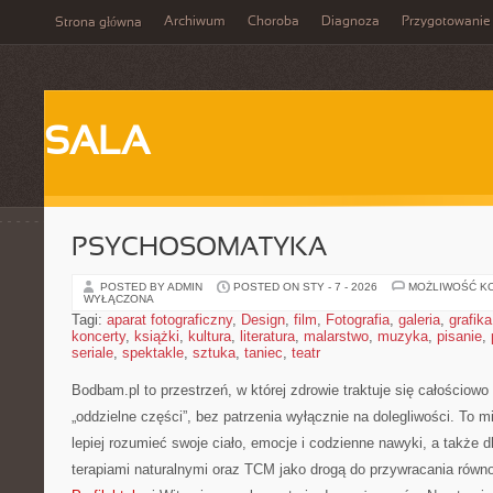
Archiwum
Choroba
Diagnoza
Przygotowanie
Strona główna
SALA
PSYCHOSOMATYKA
POSTED BY ADMIN
POSTED ON STY - 7 - 2026
MOŻLIWOŚĆ K
WYŁĄCZONA
Tagi:
aparat fotograficzny
,
Design
,
film
,
Fotografia
,
galeria
,
grafika
koncerty
,
książki
,
kultura
,
literatura
,
malarstwo
,
muzyka
,
pisanie
,
seriale
,
spektakle
,
sztuka
,
taniec
,
teatr
Bodbam.pl to przestrzeń, w której zdrowie traktuje się całościowo
„oddzielne części”, bez patrzenia wyłącznie na dolegliwości. To m
lepiej rozumieć swoje ciało, emocje i codzienne nawyki, a także dl
terapiami naturalnymi oraz TCM jako drogą do przywracania równow