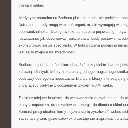
troską o siebie.
Medycyna naturalna na Bodbam.pl to nie moda, ale podejście opa
Naturalne metody mogą wspierać organizm, ale wymagają wiedzy, c
odpowiedzialności. Dlatego w tekstach często pojawia się motyw 
rozwiązania, jak obserwować reakcje ciała, kiedy postawić na od
skonsultować się ze specjalistą. W holistycznym podejściu nie m
jest za to miejsce na świadomość.
Bodbam.pl jest dla osób, które chcą żyć bliżej siebie: bardziej świ
zdrowiej. Dla tych, którzy nie szukają jednego magicznego środ
podstawy dobrego samopoczucia. Dla tych, którzy interesują się p
chcą łączyć tradycję z codziennym życiem w XXI wieku.
To także miejsce inspiracji: do wprowadzania małych zmian, do p
pracy z napięciem, do odzyskiwania energii, do dbania o układ ner
Zamiast presji idealnej formy pojawia się tu życzliwość wobec sie
zaczyna się tam, gdzie człowiek przestaje się „naprawiać”, a zac