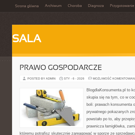
Archiwum
Choroba
Diagnoza
Przygotowanie
Strona główna
SALA
PRAWO GOSPODARCZE
POSTED BY ADMIN
STY - 6 - 2026
MOŻLIWOŚĆ KOMENTOWAN
BlogdlaKonsumenta.pl to kon
skupia się na tym, co w co
boli: prawach konsumenta o
prywatnego pokazanych zro
powstało po to, aby przepis
prawnicza łamigłówka, zamie
któremu potrafisz skutecznie zareagować w sporze ze sprzedawcą