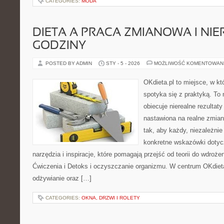
CATEGORIES:
MODA
DIETA A PRACA ZMIANOWA I NI
GODZINY
POSTED BY ADMIN
STY - 5 - 2026
MOŻLIWOŚĆ KOMENTOWAN
OKdieta.pl to miejsce, w 
spotyka się z praktyką. To n
obiecuje nierealne rezultaty
nastawiona na realne zmian
tak, aby każdy, niezależnie
konkretne wskazówki dotycz
narzędzia i inspiracje, które pomagają przejść od teorii do wdroże
Ćwiczenia i Detoks i oczyszczanie organizmu. W centrum OKdieta.
odżywianie oraz […]
CATEGORIES:
OKNA, DRZWI I ROLETY