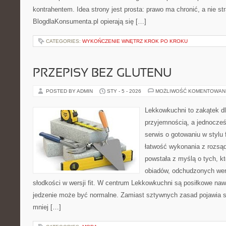
kontrahentem. Idea strony jest prosta: prawo ma chronić, a nie st
BlogdlaKonsumenta.pl opierają się […]
CATEGORIES:
WYKOŃCZENIE WNĘTRZ KROK PO KROKU
PRZEPISY BEZ GLUTENU
POSTED BY ADMIN
STY - 5 - 2026
MOŻLIWOŚĆ KOMENTOWAN
Lekkowkuchni to zakątek dl
przyjemnością, a jednocześ
serwis o gotowaniu w stylu f
łatwość wykonania z rozsąd
powstała z myślą o tych, kt
obiadów, odchudzonych wers
słodkości w wersji fit. W centrum Lekkowkuchni są posiłkowe naw
jedzenie może być normalne. Zamiast sztywnych zasad pojawia si
mniej […]