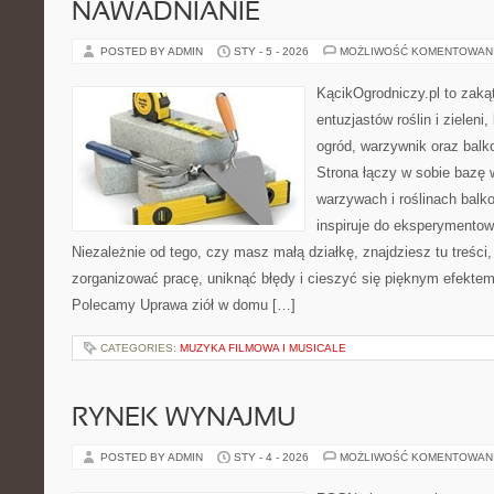
NAWADNIANIE
POSTED BY ADMIN
STY - 5 - 2026
MOŻLIWOŚĆ KOMENTOWAN
KącikOgrodniczy.pl to zaką
entuzjastów roślin i zieleni
ogród, warzywnik oraz balk
Strona łączy w sobie bazę 
warzywach i roślinach balk
inspiruje do eksperymentow
Niezależnie od tego, czy masz małą działkę, znajdziesz tu treści
zorganizować pracę, uniknąć błędy i cieszyć się pięknym efekte
Polecamy Uprawa ziół w domu […]
CATEGORIES:
MUZYKA FILMOWA I MUSICALE
RYNEK WYNAJMU
POSTED BY ADMIN
STY - 4 - 2026
MOŻLIWOŚĆ KOMENTOWAN