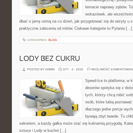
temacie naprawy zębów. To n
wskazówek, ale wszechstro
dbać o jamę ustną na co dzień, jak przygotować się do wizyty u s
praktyczne zalecenia od mitów. Ciekawe kategorie to Pytania […]
CATEGORIES:
BLOG
LODY BEZ CUKRU
POSTED BY ADMIN
STY - 4 - 2026
MOŻLIWOŚĆ KOMENTOWAN
Speed-Ice to platforma, w 
deserów spotyka się z dośw
tych, którzy chcą robić sor
osób, które lubią poznawać
dlaczego jedne porcje wych
bywają zbyt twarde. Tu chłó
sekretem, a każdy gałka może stać się kulinarnią przygodą. Kate
sztuce i Lody w kuchni […]