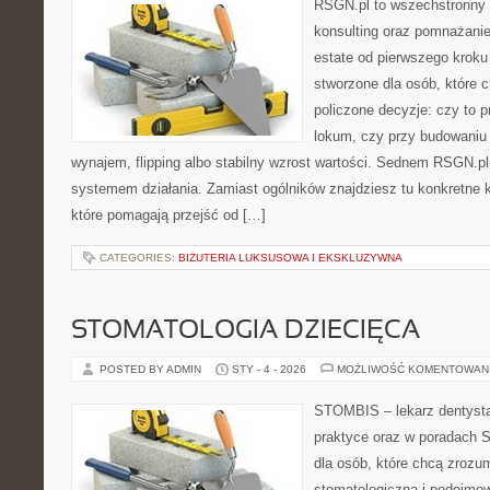
RSGN.pl to wszechstronny s
konsulting oraz pomnażanie
estate od pierwszego kroku 
stworzone dla osób, które
policzone decyzje: czy to 
lokum, czy przy budowaniu 
wynajem, flipping albo stabilny wzrost wartości. Sednem RSGN.pl
systemem działania. Zamiast ogólników znajdziesz tu konkretne kr
które pomagają przejść od […]
CATEGORIES:
BIŻUTERIA LUKSUSOWA I EKSKLUZYWNA
STOMATOLOGIA DZIECIĘCA
POSTED BY ADMIN
STY - 4 - 2026
MOŻLIWOŚĆ KOMENTOWAN
STOMBIS – lekarz dentysta
praktyce oraz w poradach S
dla osób, które chcą zrozum
stomatologiczną i podejmo