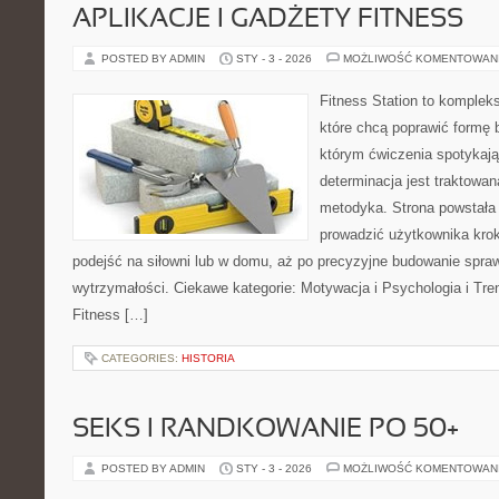
APLIKACJE I GADŻETY FITNESS
POSTED BY ADMIN
STY - 3 - 2026
MOŻLIWOŚĆ KOMENTOWAN
Fitness Station to komplek
które chcą poprawić formę 
którym ćwiczenia spotykają
determinacja jest traktowa
metodyka. Strona powstała
prowadzić użytkownika krok
podejść na siłowni lub w domu, aż po precyzyjne budowanie spraw
wytrzymałości. Ciekawe kategorie: Motywacja i Psychologia i Tr
Fitness […]
CATEGORIES:
HISTORIA
SEKS I RANDKOWANIE PO 50+
POSTED BY ADMIN
STY - 3 - 2026
MOŻLIWOŚĆ KOMENTOWAN