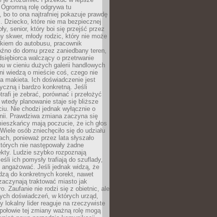
 Ogromną rolę odgrywa tu
 bo to ona najtrafniej pokazuje prawdę
i. Dziecko, które nie ma bezpiecznej
ły, senior, który boi się przejść przez
ny skwer, młody rodzic, który nie może
kiem do autobusu, pracownik
óźno do domu przez zaniedbany teren,
dsiębiorca walczący o przetrwanie
u w cieniu dużych galerii handlowych
i wiedzą o mieście coś, czego nie
 makieta. Ich doświadczenie jest
yczną i bardzo konkretną. Jeśli
rafi je zebrać, porównać i przełożyć
, wtedy planowanie staje się bliższe
iu. Nie chodzi jednak wyłącznie o
inii. Prawdziwa zmiana zaczyna się
ieszkańcy mają poczucie, że ich głos
Wiele osób zniechęciło się do udziału
ach, ponieważ przez lata słyszało
których nie następowały żadne
kty. Ludzie szybko rozpoznają
eśli ich pomysły trafiają do szuflady,
ę angażować. Jeśli jednak widzą, że
dzą do konkretnych korekt, nawet
 zaczynają traktować miasto jak
. Zaufanie nie rodzi się z obietnic, ale
ych doświadczeń, w których urząd,
zy lokalny lider reaguje na rzeczywiste
połowie tej zmiany ważną rolę mogą