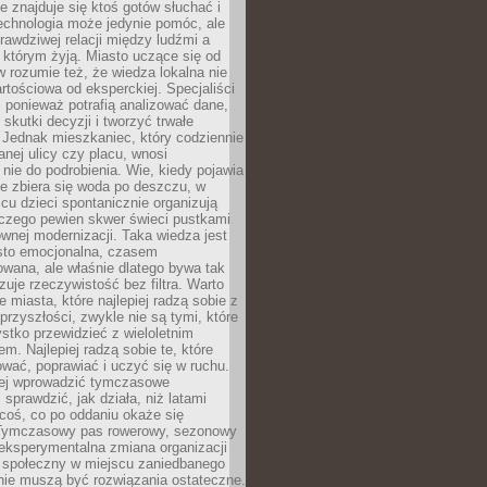
ie znajduje się ktoś gotów słuchać i
echnologia może jedynie pomóc, ale
prawdziwej relacji między ludźmi a
którym żyją. Miasto uczące się od
rozumie też, że wiedza lokalna nie
artościowa od eksperckiej. Specjaliści
, ponieważ potrafią analizować dane,
skutki decyzji i tworzyć trwałe
 Jednak mieszkaniec, który codziennie
anej ulicy czy placu, wnosi
nie do podrobienia. Wie, kiedy pojawia
zie zbiera się woda po deszczu, w
cu dzieci spontanicznie organizują
aczego pewien skwer świeci pustkami
nej modernizacji. Taka wiedza jest
sto emocjonalna, czasem
wana, ale właśnie dlatego bywa tak
uje rzeczywistość bez filtra. Warto
 miasta, które najlepiej radzą sobie z
rzyszłości, zwykle nie są tymi, które
stko przewidzieć z wieloletnim
m. Najlepiej radzą sobie te, które
tować, poprawiać i uczyć się w ruchu.
ej wprowadzić tymczasowe
 sprawdzić, jak działa, niż latami
coś, co po oddaniu okaże się
. Tymczasowy pas rowerowy, sezonowy
eksperymentalna zmiana organizacji
d społeczny w miejscu zaniedbanego
nie muszą być rozwiązania ostateczne.