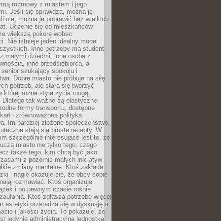
rmą rozmowy z miastem i jego
i. Jeśli się sprawdzą, można je
śli nie, można je poprawić bez wielkich
rat. Uczenie się od mieszkańców
że większą pokorę wobec
i. Nie istnieje jeden idealny model
szystkich. Inne potrzeby ma student,
 z małymi dziećmi, inne osoba z
wnością, inne przedsiębiorca, a
 senior szukający spokoju i
wa. Dobre miasto nie próbuje na siłę
ych potrzeb, ale stara się tworzyć
w której różne style życia mogą
. Dlatego tak ważne są elastyczne
orodne formy transportu, dostępne
kań i zrównoważona polityka
a. Im bardziej złożone społeczeństwo,
uteczne stają się proste recepty. W
m szczególnie interesujące jest to, że
czą miasto nie tylko tego, czego
lecz także tego, kim chcą być jako
zasami z pozornie małych inicjatyw
elkie zmiany mentalne. Ktoś zakłada
zki i nagle okazuje się, że obcy sobie
nają rozmawiać. Ktoś organizuje
ążek i po pewnym czasie rośnie
 zaufania. Ktoś zgłasza potrzebę więcej
mat estetyki przeradza się w dyskusję o
macie i jakości życia. To pokazuje, że
est jedynie administracyjną jednostką.