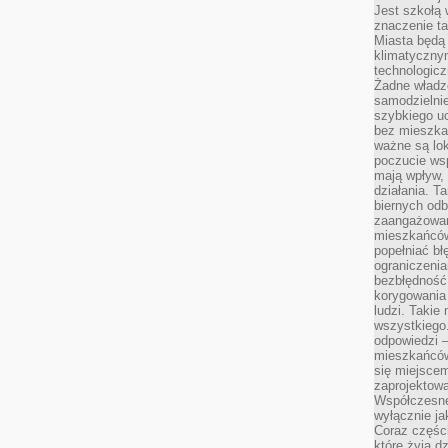
Jest szkołą 
znaczenie ta
Miasta będą
klimatyczny
technologic
Żadne władz
samodzielni
szybkiego uc
bez mieszka
ważne są lok
poczucie wsp
mają wpływ, 
działania. T
biernych odb
zaangażowani
mieszkańców
popełniać bł
ograniczenia
bezbłędność,
korygowania
ludzi. Takie 
wszystkiego
odpowiedzi 
mieszkańców
się miejscem
zaprojektow
Współczesne
wyłącznie jak
Coraz części
które żyją d