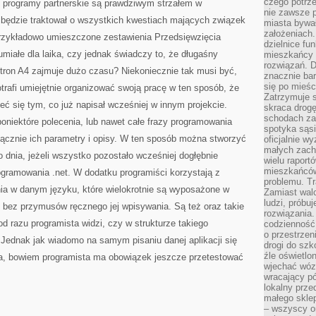
czego potrze
i programy partnerskie są prawdziwym strzałem w
nie zawsze p
g będzie traktował o wszystkich kwestiach mających związek
miasta bywał
założeniach.
 przykładowo umieszczone zestawienia Przedsięwzięcia
dzielnice fu
umiałe dla laika, czy jednak świadczy to, że długaśny
mieszkańcy 
rozwiązań. D
ś stron A4 zajmuje dużo czasu? Niekoniecznie tak musi być,
znacznie bar
się po mieśc
otrafi umiejętnie organizować swoją pracę w ten sposób, że
Zatrzymuje s
eć się tym, co już napisał wcześniej w innym projekcie.
skraca drogę
schodach za
oniektóre polecenia, lub nawet całe frazy programowania
spotyka sąsi
yłącznie ich parametry i opisy. W ten sposób można stworzyć
oficjalnie wy
małych zach
o dnia, jeżeli wszystko pozostało wcześniej dogłębnie
wielu raport
mieszkańców,
gramowania .net. W dodatku programiści korzystają z
problemu. Tr
ia w danym języku, które wielokrotnie są wyposażone w
Zamiast wal
ludzi, próbu
bez przymusów ręcznego jej wpisywania. Są też oraz takie
rozwiązania.
 od razu programista widzi, czy w strukturze takiego
codzienność,
o przestrzen
 Jednak jak wiadomo na samym pisaniu danej aplikacji się
drogi do szko
źle oświetlo
a, bowiem programista ma obowiązek jeszcze przetestować
wjechać wóz
wracający p
lokalny prze
małego sklep
– wszyscy on