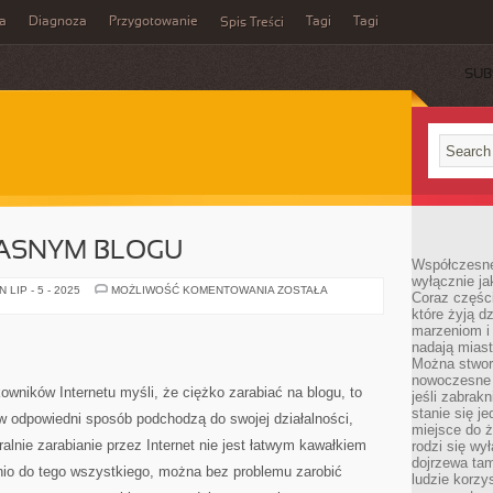
a
Diagnoza
Przygotowanie
Tagi
Tagi
Spis Treści
SUB
ASNYM BLOGU
Współczesne
wyłącznie jak
ZAROBEK
LIP - 5 - 2025
MOŻLIWOŚĆ KOMENTOWANIA
ZOSTAŁA
Coraz części
NA
które żyją d
WŁASNYM
BLOGU
marzeniom i
nadają miast
Można stworz
nowoczesne c
wników Internetu myśli, że ciężko zarabiać na blogu, to
jeśli zabrak
stanie się j
y w odpowiedni sposób podchodzą do swojej działalności,
miejsce do ż
ralnie zarabianie przez Internet nie jest łatwym kawałkiem
rodzi się wy
dojrzewa tam
dnio do tego wszystkiego, można bez problemu zarobić
ludzie korzy