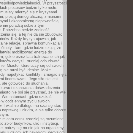
współodpowiedzialności. W przyszłości
kich procesów będzie tylko rosło.
 musiały mierzyć się z kryzysami
mi, presją demograficzną, zmianami
znymi i ekonomiczną niepewnością.
e nie poradzą sobie z tym
e. Potrzebna będzie zdolność
zenia się, a tej nie da się zbudować
ńców. Każdy kryzys ujawnia, jak
alne relacje, sprawna komunikacja i
ólnoty. Tam, gdzie ludzie czują, że
łatwiej mobilizować energię do
am, gdzie przez lata traktowano ich jak
iorców decyzji, trudniej odbudować
e. Miasto, które uczy się od swoich
, nie musi być idealne. Może
ędy, napotykać konflikty i zmagać się z
mi finansowymi. Jego siłą nie jest
 ale gotowość do słuchania,
 kursu i szanowania doświadczenia
miasto nie boi się przyznać, że nie wie
. Wie natomiast, gdzie szukać
– w codziennym życiu swoich
. I właśnie dlatego ma szansę stać
 naprawdę ludzkim, a nie tylko dobrze
anym.
 miasta coraz rzadziej są rozumiane
o zbiór budynków, ulic i instytucji.
ej patrzy się na nie jak na organizmy,
zięki ludziom, ich nawykom, decyzjom,