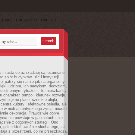
SCRIBE
FACEBOOK
TWITTER
 miasta coraz rzadziej są rozumiane
o zbiór budynków, ulic i instytucji.
ej patrzy się na nie jak na organizmy,
zięki ludziom, ich nawykom, decyzjom,
 codziennym rytuałom. To mieszkańcy
u charakter, tempo i kierunek rozwoju.
yć piękne place, szerokie alejki,
entra kultury i efektowne osiedla, ale
nie w nich autentycznego życia, miasto
edynie dekoracją. Prawdziwie dobre
ycia nie powstaje w gabinetach i nie
łącznie z odgórnych strategii. Ono
, gdzie ktoś uważnie słucha tego, jak
stają z przestrzeni, co im przeszkadza,