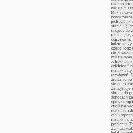
marzeniom i
nadają miast
Można stworz
nowoczesne c
jeśli zabrak
stanie się j
miejsce do ż
rodzi się wy
dojrzewa tam
ludzie korzy
czego potrze
nie zawsze p
miasta bywał
założeniach.
dzielnice fu
mieszkańcy 
rozwiązań. D
znacznie bar
się po mieśc
Zatrzymuje s
skraca drogę
schodach za
spotyka sąsi
oficjalnie wy
małych zach
wielu raport
mieszkańców,
problemu. Tr
Zamiast wal
ludzi, próbu