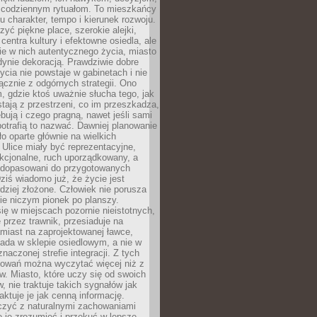
 codziennym rytuałom. To mieszkańcy
u charakter, tempo i kierunek rozwoju.
yć piękne place, szerokie alejki,
entra kultury i efektowne osiedla, ale
nie w nich autentycznego życia, miasto
edynie dekoracją. Prawdziwie dobre
ycia nie powstaje w gabinetach i nie
łącznie z odgórnych strategii. Ono
, gdzie ktoś uważnie słucha tego, jak
stają z przestrzeni, co im przeszkadza,
bują i czego pragną, nawet jeśli sami
otrafią to nazwać. Dawniej planowanie
o oparte głównie na wielkich
 Ulice miały być reprezentacyjne,
nkcjonalne, ruch uporządkowany, a
dopasowani do przygotowanych
ziś wiadomo już, że życie jest
dziej złożone. Człowiek nie porusza
ie niczym pionek po planszy.
ię w miejscach pozornie nieistotnych,
 przez trawnik, przesiaduje na
miast na zaprojektowanej ławce,
ada w sklepie osiedlowym, a nie w
znaczonej strefie integracji. Z tych
owań można wyczytać więcej niż z
ów. Miasto, które uczy się od swoich
 nie traktuje takich sygnałów jak
aktuje je jak cenną informację.
czyć z naturalnymi zachowaniami
je je zrozumieć i przekuć w lepsze