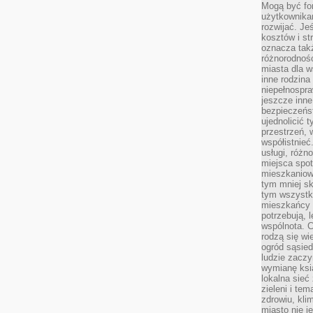
Mogą być fo
użytkownikam
rozwijać. Je
kosztów i st
oznacza tak
różnorodnośc
miasta dla w
inne rodzina
niepełnospra
jeszcze inne
bezpieczeńst
ujednolicić t
przestrzeń, 
współistnieć
usługi, różn
miejsca spot
mieszkaniow
tym mniej sk
tym wszystki
mieszkańcy u
potrzebują, 
wspólnota. C
rodzą się wi
ogród sąsied
ludzie zaczy
wymianę ksi
lokalna sieć
zieleni i te
zdrowiu, kli
miasto nie j