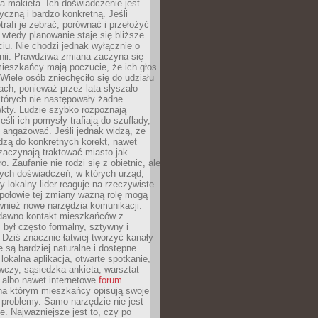
 makieta. Ich doświadczenie jest
yczną i bardzo konkretną. Jeśli
rafi je zebrać, porównać i przełożyć
, wtedy planowanie staje się bliższe
iu. Nie chodzi jednak wyłącznie o
inii. Prawdziwa zmiana zaczyna się
ieszkańcy mają poczucie, że ich głos
Wiele osób zniechęciło się do udziału
ach, ponieważ przez lata słyszało
których nie następowały żadne
kty. Ludzie szybko rozpoznają
eśli ich pomysły trafiają do szuflady,
ę angażować. Jeśli jednak widzą, że
dzą do konkretnych korekt, nawet
 zaczynają traktować miasto jak
. Zaufanie nie rodzi się z obietnic, ale
ych doświadczeń, w których urząd,
zy lokalny lider reaguje na rzeczywiste
połowie tej zmiany ważną rolę mogą
wnież nowe narzędzia komunikacji.
dawno kontakt mieszkańców z
był często formalny, sztywny i
 Dziś znacznie łatwiej tworzyć kanały
e są bardziej naturalne i dostępne.
lokalna aplikacja, otwarte spotkanie,
czy, sąsiedzka ankieta, warsztat
 albo nawet internetowe
forum
a którym mieszkańcy opisują swoje
 problemy. Samo narzędzie nie jest
e. Najważniejsze jest to, czy po