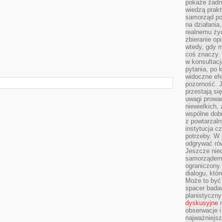
pokaże żadna
wiedzą prakt
samorząd pot
na działania
realnemu życ
zbieranie op
wtedy, gdy m
coś znaczy. 
w konsultacj
pytania, po 
widoczne efe
pozorność. J
przestają si
uwagi prowa
niewielkich,
wspólne dobro
z powtarzaln
instytucja c
potrzeby. W 
odgrywać ró
Jeszcze nie
samorządem 
ograniczony.
dialogu, któr
Może to być 
spacer badaw
planistyczny
dyskusyjne
n
obserwacje i
najważniejsz