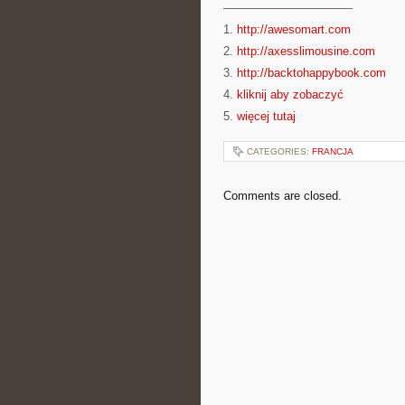
———————————
1.
http://awesomart.com
2.
http://axesslimousine.com
3.
http://backtohappybook.com
4.
kliknij aby zobaczyć
5.
więcej tutaj
CATEGORIES:
FRANCJA
Comments are closed.