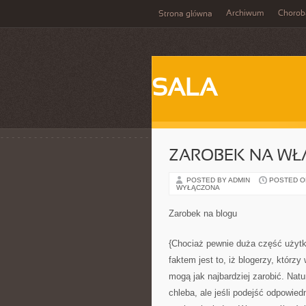
Archiwum
Chorob
Strona główna
SALA
ZAROBEK NA WŁ
POSTED BY ADMIN
POSTED ON 
WYŁĄCZONA
Zarobek na blogu
{Chociaż pewnie duża część użytko
faktem jest to, iż blogerzy, którz
mogą jak najbardziej zarobić. Natu
chleba, ale jeśli podejść odpowie