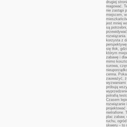
drugiej stron
reagować. T
nie zastąpi 
miejscem, w 
mieszkańców 
jest mniej w
są potrzebni
przewidywać 
rozwiązania.
korzysta z d
perspektywę 
się tłok, gd
którym miejs
zabawę i dl
mimo kosztow
surowa, czę
nieuporządko
cenna. Pokaz
zauważyć, że
wyzwaniami p
próbują wszy
wyprzedzenie
potrafią tes
Czasem lepi
rozwiązanie i
projektować 
nietrafione
plac zabaw, 
ruchu, ogró
skweru – to 