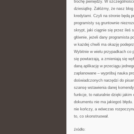
trochę pieniędzy. W szczególnośc
dziesiątkę. Załóżmy, że nasz blo
kredytami. Czyli na stronie będą
programisty są gruntownie niezroz
skrypt, jaki ciągnie się przez ile
głównie, jeżeli dany programista p
w każdej chwili ma okazję podeprz
Wybitnie w wielu przypadkach co p
się powtarzają, a zmieniają się w
daną aplikację w przeciągu jedneg
zaplanowane – wypróbuj nauka pro
doświadczonych narzędzi do pisan
szansę wstawienia danej komendy 
funkcje, to naturalnie dzięki jakim
dokumentu nie ma jakiegoś błędu.
nie kończy, a wówczas rozpoczyn
to, co skonstruował.
źródło: