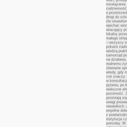
rozwiązania.
codzienność,
o przestrzen
drogi do szko
źle oświetlo
wjechać wóz
wracający p
lokalny prze
małego sklep
– wszyscy on
pokaże żadna
wiedzą prakt
samorząd pot
na działania
realnemu życ
zbieranie op
wtedy, gdy m
coś znaczy. 
w konsultacj
pytania, po 
widoczne efe
pozorność. J
przestają si
uwagi prowa
niewielkich,
wspólne dobro
z powtarzaln
instytucja c
potrzeby. W 