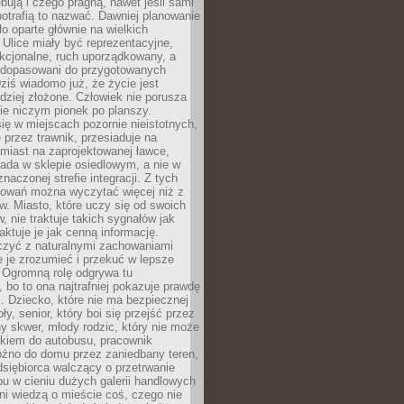
bują i czego pragną, nawet jeśli sami
otrafią to nazwać. Dawniej planowanie
o oparte głównie na wielkich
 Ulice miały być reprezentacyjne,
nkcjonalne, ruch uporządkowany, a
dopasowani do przygotowanych
ziś wiadomo już, że życie jest
dziej złożone. Człowiek nie porusza
ie niczym pionek po planszy.
ię w miejscach pozornie nieistotnych,
 przez trawnik, przesiaduje na
miast na zaprojektowanej ławce,
ada w sklepie osiedlowym, a nie w
znaczonej strefie integracji. Z tych
owań można wyczytać więcej niż z
ów. Miasto, które uczy się od swoich
 nie traktuje takich sygnałów jak
aktuje je jak cenną informację.
czyć z naturalnymi zachowaniami
je je zrozumieć i przekuć w lepsze
 Ogromną rolę odgrywa tu
 bo to ona najtrafniej pokazuje prawdę
i. Dziecko, które nie ma bezpiecznej
ły, senior, który boi się przejść przez
ny skwer, młody rodzic, który nie może
kiem do autobusu, pracownik
óźno do domu przez zaniedbany teren,
dsiębiorca walczący o przetrwanie
u w cieniu dużych galerii handlowych
i wiedzą o mieście coś, czego nie