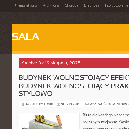
Archiwum
Choroba
Diagnoza
Przygotowanie
Strona główna
SALA
Archive for 19 sierpnia, 2025
BUDYNEK WOLNOSTOJĄCY EFEK
BUDYNEK WOLNOSTOJĄCY PRAKT
STYLOWO
POSTED BY ADMIN
SIE - 19 - 2025
MOŻLIWOŚĆ KOMENTOWA
Biuro dla każdego biznesme
pokaźnym miejscem Każdy j
pragnie żeby prezentowało 