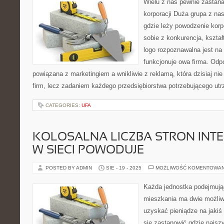
Wielu z nas pewnie zastana
korporacji Duża grupa z na
gdzie leży powodzenie korpo
sobie z konkurencja, kształ
logo rozpoznawalna jest na
funkcjonuje owa firma. Odpo
powiązana z marketingiem a wnikliwie z reklamą, która dzisiaj nie
firm, lecz zadaniem każdego przedsiębiorstwa potrzebującego ut
CATEGORIES:
UFA
KOLOSALNA LICZBA STRON IN
W SIECI POWODUJE
POSTED BY ADMIN
SIE - 19 - 2025
MOŻLIWOŚĆ KOMENTOWA
Każda jednostka podejmują
mieszkania ma dwie możli
uzyskać pieniądze na jakiś
się zastanowić gdzie najszyb