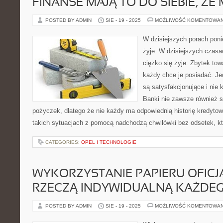
FINANSE MAJĄ TO DO SIEBIE, ŻE
POSTED BY ADMIN
SIE - 19 - 2025
MOŻLIWOŚĆ KOMENTOWA
W dzisiejszych porach poni
żyje. W dzisiejszych czasa
ciężko się żyje. Zbytek to
każdy chce je posiadać. Je
są satysfakcjonujące i nie 
Banki nie zawsze również s
pożyczek, dlatego że nie każdy ma odpowiednią historię kredyto
takich sytuacjach z pomocą nadchodzą chwilówki bez odsetek, kt
CATEGORIES:
OPEL I TECHNOLOGIE
WYKORZYSTANIE PAPIERU OFICJ
RZECZĄ INDYWIDUALNĄ KAŻDE
POSTED BY ADMIN
SIE - 19 - 2025
MOŻLIWOŚĆ KOMENTOWA