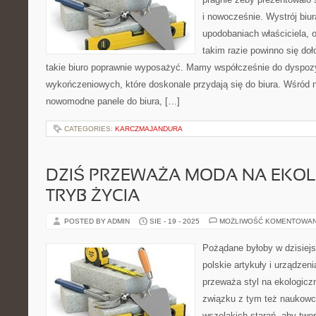
i nowocześnie. Wystrój biu
upodobaniach właściciela, o
takim razie powinno się doł
takie biuro poprawnie wyposażyć. Mamy współcześnie do dyspozy
wykończeniowych, które doskonale przydają się do biura. Wśród
nowomodne panele do biura, […]
CATEGORIES:
KARCZMAJANDURA
DZIŚ PRZEWAŻA MODA NA EKO
TRYB ŻYCIA
POSTED BY ADMIN
SIE - 19 - 2025
MOŻLIWOŚĆ KOMENTOWA
Pożądane byłoby w dzisiej
polskie artykuły i urządzen
przeważa styl na ekologicz
związku z tym też naukowcy
wszelakich starań, aby twor