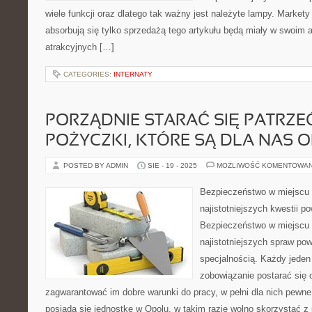
wiele funkcji oraz dlatego tak ważny jest należyte lampy. Markety
absorbują się tylko sprzedażą tego artykułu będą miały w swoim
atrakcyjnych […]
CATEGORIES:
INTERNATY
PORZĄDNIE STARAĆ SIĘ PATRZE
POŻYCZKI, KTÓRE SĄ DLA NAS 
POSTED BY ADMIN
SIE - 19 - 2025
MOŻLIWOŚĆ KOMENTOWA
Bezpieczeństwo w miejscu r
najistotniejszych kwestii 
Bezpieczeństwo w miejscu r
najistotniejszych spraw po
specjalnością. Każdy jede
zobowiązanie postarać się 
zagwarantować im dobre warunki do pracy, w pełni dla nich pewne
posiada się jednostkę w Opolu, w takim razie wolno skorzystać z