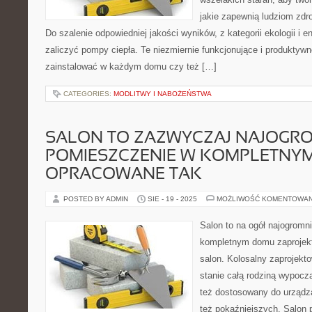
jakie zapewnią ludziom zdr
Do szalenie odpowiedniej jakości wyników, z kategorii ekologii i
zaliczyć pompy ciepła. Te niezmiernie funkcjonujące i produktyw
zainstalować w każdym domu czy też […]
CATEGORIES:
MODLITWY I NABOŻEŃSTWA
SALON TO ZAZWYCZAJ NAJOGRO
POMIESZCZENIE W KOMPLETNY
OPRACOWANE TAK
POSTED BY ADMIN
SIE - 19 - 2025
MOŻLIWOŚĆ KOMENTOWA
Salon to na ogół najogromn
kompletnym domu zaprojek
salon. Kolosalny zaprojekt
stanie całą rodziną wypoc
też dostosowany do urządz
też pokaźniejszych. Salon 