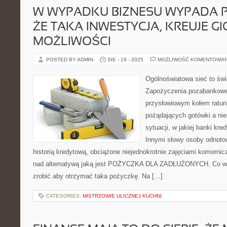
W WYPADKU BIZNESU WYPADA P
ŻE TAKA INWESTYCJA, KREUJE G
MOŻLIWOŚCI
POSTED BY ADMIN
SIE - 19 - 2025
MOŻLIWOŚĆ KOMENTOWA
Ogólnoświatowa sieć to św
Zapożyczenia pozabankowe
przysłowiowym kołem ratu
pożądających gotówki a nie
sytuacji, w jakiej banki kre
Innymi słowy osoby odnoto
historią kredytową, obciążone niejednokrotnie zajęciami komorni
nad alternatywą jaką jest POŻYCZKA DLA ZADŁUŻONYCH. Co w 
zrobić aby otrzymać taka pożyczkę. Na […]
CATEGORIES:
MISTRZOWIE ULICZNEJ KUCHNI